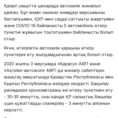
Қазіргі уақытта шекарада автокөлік жиналып
қалған. Бұл жеміс-көкөніс өнімдері маусымының
басталуымен, ҚХР-мен сауда-саттықты жаңартумен
және COVID-19 байланысты 5 автомобиль өткізу
пунктінің жұмысын тоқтатуымен байланысты болып
отыр.
Яғни, өткізілетін автокөлік қарқыны өткізу
пунктерінің өту жылдамдығынан артық болып отыр.
2020 жылғы 3 маусымда «Қарасу» АӨП және
«Ақтілек-автожол» АӨП-да жиналу себептерін
анықтау мақсатында Қазақстан Республикасы мен
Қырғыз Республикасы өкілдері кездесті. Бақылау
рәсімдерінің хронометражы екі өткізу пунктінен өту
- 30-35 минутты, оның ішінде ҚР салықтық бақылау
үшін құжаттарды сканерлеу - 3 минутты алғанын
көрсетті.