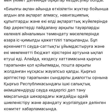
«Биылғы ақпан айында өткізілетін жүктер бойынша
алдын ала ақпарат алмасу, навигациялық
құлыптарды және екі елдің ақпараттық жүйелерінде
бар деректерді пайдалану арқылы тауарлардың
көлеңкелі айналымын төмендету мәселелерінде
өзара іс-қимылдың қажеттілігі талқыланды. Бұл
өркениетті сауда-саттықты ұйымдастыруға және
екі мемлекеттің бюджет кірістерінің артуына ықпал
етуші еді. Алайда, кездесу хаттамасына қырғыз
тарапынан қол қойылмады, пошта арқылы
жолданған нұсқасы жауапсыз қалды. Қырғыз
әріптестер тарапынан сындарлы диалогтың орнына
Қырғыз Республикасындағы ішкі салықтық
әкімшілендіруді сауда кедергісі деп тану
мақсатында шекарадағы жағдайды әдейі
шиеленістіру және арандату жүргізілуде» делінген
комитет хабарламасында.