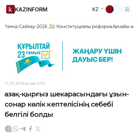
KAZINFORM
KZ
Сайлау-2026
Конституциялық реформа
Арнайы жо
Тренд:
17:30, 05 Маусым 2020
Қазақ-қырғыз шекарасындағы ұзын-
сонар көлік кептелісінің себебі
белгілі болды