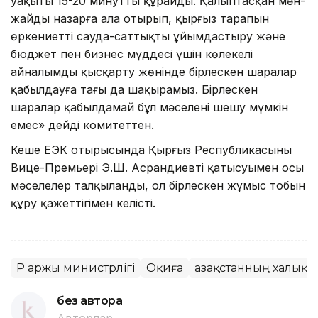
уақыты 15-20 минутты құрайды. Қалыптасқан мән-
жайды назарға ала отырып, қырғыз тарапын
өркениетті сауда-саттықты ұйымдастыру және
бюджет пен бизнес мүддесі үшін көлеңкелі
айналымды қысқарту жөнінде бірлескен шаралар
қабылдауға тағы да шақырамыз. Бірлескен
шаралар қабылдамай бұл мәселені шешу мүмкін
емес» дейді комитеттен.
Кеше ЕЭК отырысында Қырғыз Республикасының
Вице-Премьері Э.Ш. Асрандиевтің қатысуымен осы
мәселелер талқыланды, ол бірлескен жұмыс тобын
құру қажеттігімен келісті.
ҚР Қаржы министрлігі
Оқиға
Қазақстанның халықа
без автора
Авторлар