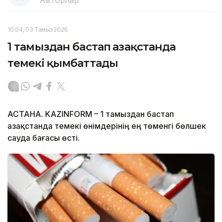
10:04, 03 Тамыз 2026
1 тамыздан бастап Қазақстанда
темекі қымбаттады
АСТАНА. KAZINFORM – 1 тамыздан бастап
Қазақстанда темекі өнімдерінің ең төменгі бөлшек
сауда бағасы өсті.