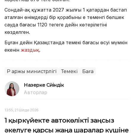
Сондай-ақ құжатта 2027 жылғы 1 қаңтардан бастап
аталған өнімдердің бір қорабының ең төменгі бөлшек
сауда бағасы 1120 теңгеге дейін көтерілетіні
көзделген.
Бұған дейін Қазақстанда темекі бағасы өсуі мүмкін
екенін
жаздық
.
ҚР Қаржы министрлігі
Темекі
Баға
Назерке Сүйіндік
Авторлар
13:55, 21 Шілде 2026
1 қыркүйекте автокөлікті заңсыз
әкелуге қарсы жаңа шаралар күшіне