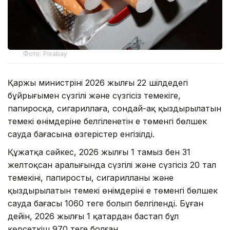
Фото: Pixabay
Қаржы министрінің 2026 жылғы 22 шілдедегі
бұйрығымен сүзгілі және сүзгісіз темекіге,
папиросқа, сигариллаға, сондай-ақ қыздырылатын
темекі өнімдеріне белгіленетін ең төменгі бөлшек
сауда бағасына өзгерістер енгізілді.
Құжатқа сәйкес, 2026 жылғы 1 тамыз бен 31
желтоқсан аралығында сүзгілі және сүзгісіз 20 тал
темекінің, папиростың, сигарилланың және
қыздырылатын темекі өнімдерінің ең төменгі бөлшек
сауда бағасы 1060 теңге болып белгіленді. Бұған
дейін, 2026 жылғы 1 қаңтардан бастап бұл
көрсеткіш 970 теңге болған.