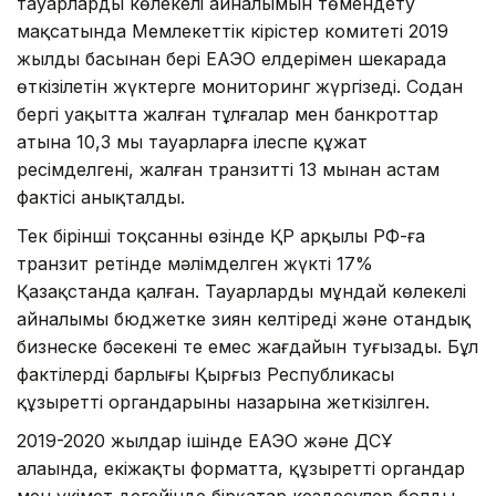
тауарлардың көлеңкелі айналымын төмендету
мақсатында Мемлекеттік кірістер комитеті 2019
жылдың басынан бері ЕАЭО елдерімен шекарада
өткізілетін жүктерге мониторинг жүргізеді. Содан
бергі уақытта жалған тұлғалар мен банкроттар
атына 10,3 мың тауарларға ілеспе құжат
ресімделгені, жалған транзиттің 13 мыңнан астам
фактісі анықталды.
Тек бірінші тоқсанның өзінде ҚР арқылы РФ-ға
транзит ретінде мәлімделген жүктің 17%
Қазақстанда қалған. Тауарлардың мұндай көлеңкелі
айналымы бюджетке зиян келтіреді және отандық
бизнеске бәсекенің тең емес жағдайын туғызады. Бұл
фактілердің барлығы Қырғыз Республикасы
құзыретті органдарының назарына жеткізілген.
2019-2020 жылдар ішінде ЕАЭО және ДСҰ
алаңында, екіжақты форматта, құзыретті органдар
мен үкімет деңгейінде бірқатар кездесулер болды.