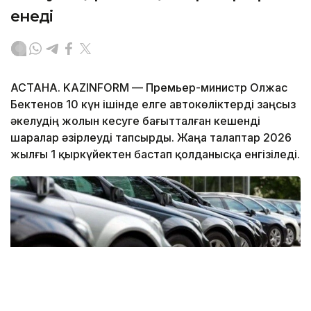
енеді
АСТАНА. KAZINFORM — Премьер-министр Олжас
Бектенов 10 күн ішінде елге автокөліктерді заңсыз
әкелудің жолын кесуге бағытталған кешенді
шаралар әзірлеуді тапсырды. Жаңа талаптар 2026
жылғы 1 қыркүйектен бастап қолданысқа енгізіледі.