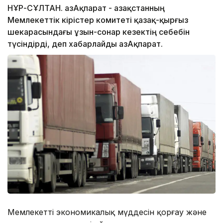
НҰР-СҰЛТАН. ҚазАқпарат - Қазақстанның
Мемлекеттік кірістер комитеті қазақ-қырғыз
шекарасындағы ұзын-сонар кезектің себебін
түсіндірді, деп хабарлайды ҚазАқпарат.
Мемлекеттің экономикалық мүддесін қорғау және