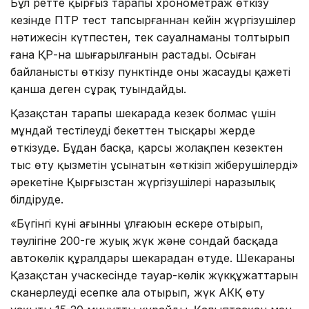
Бұл ретте қырғыз тарапы хронометраж өткізу
кезінде ПТР тест тапсырғаннан кейін жүргізушілер
нәтижесін күтпестен, тек сауалнаманы толтырып
ғана ҚР-на шығарылғанын растады. Осыған
байланысты өткізу пунктінде оны жасаудың қажеті
қанша деген сұрақ туындайды.
Қазақстан тарапы шекарада кезек болмас үшін
мұндай тестілеуді бекеттен тысқары жерде
өткізуде. Бұдан басқа, қарсы жолақпен кезектен
тыс өту қызметін ұсынатын «өткізіп жіберушілердің»
әрекетіне Қырғызстан жүргізушілері наразылық
білдіруде.
«Бүгінгі күні ағынның ұлғаюын ескере отырып,
тәулігіне 200-ге жуық жүк және сондай басқада
автокөлік құралдары шекарадан өтуде. Шекараның
Қазақстан учаскесінде тауар-көлік жүкқұжаттарын
сканерлеуді есепке ала отырып, жүк АКҚ өту