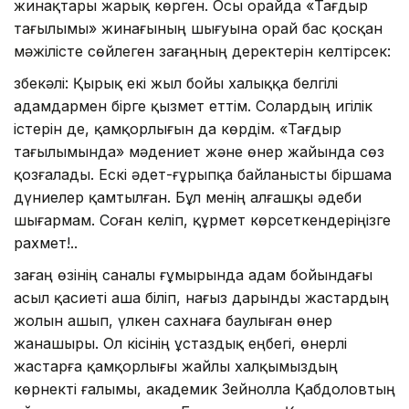
жинақтары жарық көрген. Осы орайда «Тағдыр
тағылымы» жинағының шығуына орай бас қосқан
мәжілісте сөйлеген Өзағаңның деректерін келтірсек:
Өзбекәлі: Қырық екі жыл бойы халыққа белгілі
адамдармен бірге қызмет еттім. Солардың игілік
істерін де, қамқорлығын да көрдім. «Тағдыр
тағылымында» мәдениет және өнер жайында сөз
қозғалады. Ескі әдет-ғұрыпқа байланысты біршама
дүниелер қамтылған. Бұл менің алғашқы әдеби
шығармам. Соған келіп, құрмет көрсеткендеріңізге
рахмет!..
Өзағаң өзінің саналы ғұмырында адам бойындағы
асыл қасиеті аша біліп, нағыз дарынды жастардың
жолын ашып, үлкен сахнаға баулыған өнер
жанашыры. Ол кісінің ұстаздық еңбегі, өнерлі
жастарға қамқорлығы жайлы халқымыздың
көрнекті ғалымы, академик Зейнолла Қабдоловтың