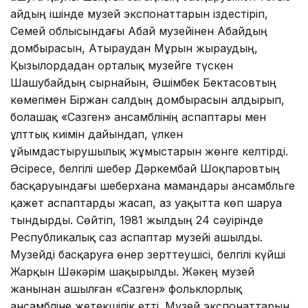
айдың ішінде музей экспонаттарын іздестіріп,
Семей облысындағы Абай музейінен Абайдың
домбырасын, Атыраудан Мұрын жыраудың,
Қызылордадан орталық музейге түскен
Шашубайдың сырнайын, Әшімбек Бектасовтың
көмегімен Біржан салдың домбырасын алдырып,
болашақ «Сазген» ансамблінің аспаптары мен
ұлттық киімін дайындап, үлкен
ұйымдастырушылық жұмыстарын жөнге келтірді.
Әсіресе, белгілі шебер Дәркембай Шоқпаровтың
басқаруындағы шеберхана мамандары ансамбльге
қажет аспаптарды жасап, аз уақытта көп шаруа
тындырды. Сөйтіп, 1981 жылдың 24 сәуірінде
Республикалық саз аспаптар музейі ашылды.
Музейді басқаруға өнер зерттеушісі, белгілі күйші
Жарқын Шәкәрім шақырылды. Жәкең музей
жанынан ашылған «Сазген» фольклорлық
ансамбліне жетекшілік етті. Музей экспонаттарын