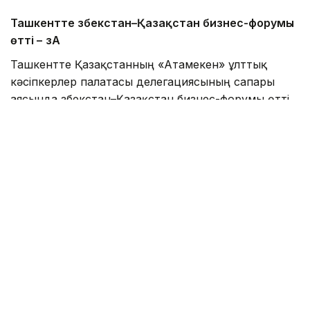
Ташкентте Өзбекстан–Қазақстан бизнес-форумы
өтті –
ӨзА
Ташкентте Қазақстанның «Атамекен» ұлттық
кәсіпкерлер палатасы делегациясының сапары
аясында Өзбекстан–Қазақстан бизнес-форумы өтті.
Жиынға Өзбекстанның Сауда-өнеркәсіп
палатасының төрағасы Даврон Вахабов,
«Атамекен» ҰКП президиумының төрағасы Қанат
Шәріпбаев, мемлекеттік органдар мен салалық
бірлестіктердің басшылары, сондай-ақ екі елден
300-ден астам кәсіпкер қатысты. Форумда сауда-
экономикалық және инвестициялық
ынтымақтастықты кеңейту, өнеркәсіптік
кооперация мен экспорттық әлеуетті арттыру
мәселелері талқыланды, деп хабарлайды
өзбекстандық «
ӨзА
» ақпарат агенттігі.