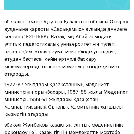
Өзбекәлі ағамыз Оңтүстік Қазақстан облысы Отырар
ауданына қарасты «Сарықамыс» аулында дүниеге
келген /1931-1998/. Қазақтың Абай атындағы
ұлттық педагогикалық университетінің түлегі.
Өзағаң еңбек жолын ауыл мектебінде ұстаздық
етуден бастаса, кейін әртүрлі басқару
мекемелерінде өз ісінің маманы ретінде қызмет
атқарады.
1977-87 жылдары Қазақстанның мәдениет
министрінің орынбасары, 1987-88 жылы Мәдениет
министрі, 1988-91 жылдары Қазақстан
Компартиясының Орталық Комитетінің хатшысы
қызметін атқарды
Өзбекәлі Жәнібеков қазақтың ұлттық мәдениетінің
өркендеуіне , қазақ тілінің мемлекеттік мәртебе