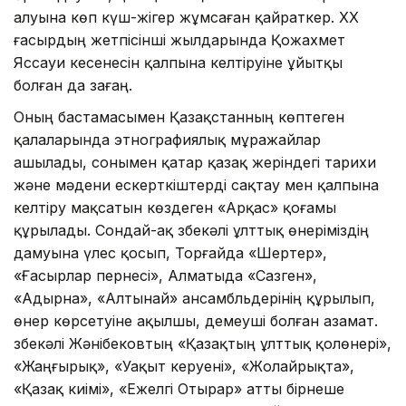
алуына көп күш-жігер жұмсаған қайраткер. ХХ
ғасырдың жетпісінші жылдарында Қожахмет
Яссауи кесенесін қалпына келтіруіне ұйытқы
болған да Өзағаң.
Оның бастамасымен Қазақстанның көптеген
қалаларында этнографиялық мұражайлар
ашылады, сонымен қатар қазақ жеріндегі тарихи
және мәдени ескерткіштерді сақтау мен қалпына
келтіру мақсатын көздеген «Арқас» қоғамы
құрылады. Сондай-ақ Өзбекәлі ұлттық өнеріміздің
дамуына үлес қосып, Торғайда «Шертер»,
«Ғасырлар пернесі», Алматыда «Сазген»,
«Адырна», «Алтынай» ансамбльдерінің құрылып,
өнер көрсетуіне ақылшы, демеуші болған азамат.
Өзбекәлі Жәнібековтың «Қазақтың ұлттық қолөнері»,
«Жаңғырық», «Уақыт керуені», «Жолайрықта»,
«Қазақ киімі», «Ежелгі Отырар» атты бірнеше