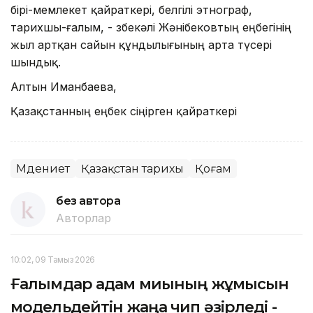
бірі-мемлекет қайраткері, белгілі этнограф,
тарихшы-ғалым, - Өзбекәлі Жәнібековтың еңбегінің
жыл артқан сайын құндылығының арта түсері
шындық.
Алтын Иманбаева,
Қазақстанның еңбек сіңірген қайраткері
Мәдениет
Қазақстан тарихы
Қоғам
без автора
Авторлар
10:02, 09 Тамыз 2026
Ғалымдар адам миының жұмысын
модельдейтін жаңа чип әзірледі -