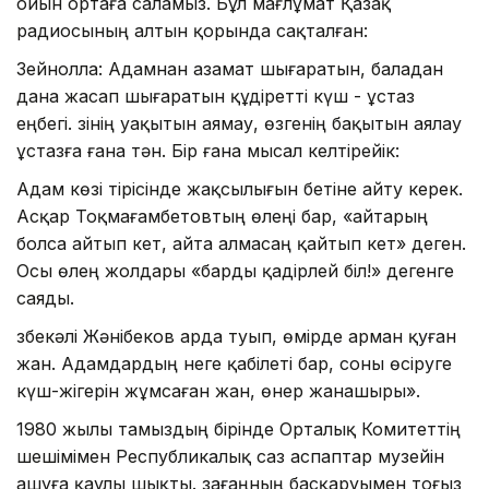
ойын ортаға саламыз. Бұл мағлұмат Қазақ
радиосының алтын қорында сақталған:
Зейнолла: Адамнан азамат шығаратын, баладан
дана жасап шығаратын құдіретті күш - ұстаз
еңбегі. Өзінің уақытын аямау, өзгенің бақытын аялау
ұстазға ғана тән. Бір ғана мысал келтірейік:
Адам көзі тірісінде жақсылығын бетіне айту керек.
Асқар Тоқмағамбетовтың өлеңі бар, «айтарың
болса айтып кет, айта алмасаң қайтып кет» деген.
Осы өлең жолдары «барды қадірлей біл!» дегенге
саяды.
Өзбекәлі Жәнібеков арда туып, өмірде арман қуған
жан. Адамдардың неге қабілеті бар, соны өсіруге
күш-жігерін жұмсаған жан, өнер жанашыры».
1980 жылы тамыздың бірінде Орталық Комитеттің
шешімімен Республикалық саз аспаптар музейін
ашуға қаулы шықты. Өзағаңның басқаруымен тоғыз