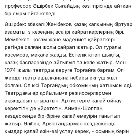
профессор Әшірбек Сығайдың көзі тірісінде айтқан
бір сыры ойға келеді:
Әшірбек: Өзбекәлі Жәнібеков қазақ халқының біртуар
азаматы. Өз кезеңінің аса ірі қайраткерлерінің бірі.
Мемлекет, қоғам және мәдениет қайраткері
ретінде салған жолы сайрап жатыр. Ол туралы
көсемсөз, мақала жазды. Естелік кітап шықты,
қазақ баспасөзінде айтылып та келе жатыр. Мен
1974 жылы театрды көруге Торғайға барғам. Ол
жерде театр ашылғанына небары екі-үш жыл
болған. Ол кісі Торғайдың обкомының хатшысы еді.
Театрдағы әр қойылымға режиссерлармен
ақылдасып отыратын. Артистерге қалай ойнау
керектігін де үйрететін. Айман-Шолпан
кездескенде бір-біріне қалай емеуірін танытып
жатыр. Әлібек, Арыстандармен кездескенде
қыздар қалай өзін-өзі ұстау керек, - осының бәрін