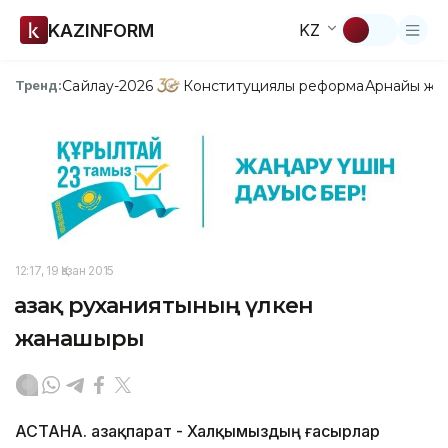
KAZINFORM
KZ
Сайлау-2026
Конституциялық реформа
Арнайы жо
Тренд:
12:17, 19 Қазан 2015
Қазақ руханиятының үлкен
жанашыры
АСТАНА. Қазақпарат - Халқымыздың ғасырлар