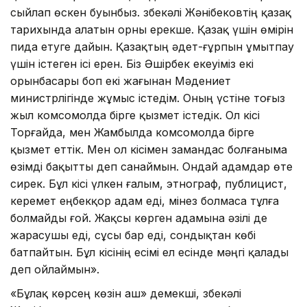
сыйлап өскен буынбыз. Өзбекәлі Жәнібековтің қазақ
тарихында алатын орны ерекше. Қазақ үшін өмірін
пида етуге дайын. Қазақтың әдет-ғұрпын ұмытпау
үшін істеген ісі ерен. Біз Әшірбек екеуіміз екі
орынбасары боп екі жағынан Мәдениет
министрлігінде жұмыс істедім. Оның үстіне тоғыз
жыл комсомолда бірге қызмет істедік. Ол кісі
Торғайда, мен Жамбылда комсомолда бірге
қызмет еттік. Мен ол кісімен замандас болғаныма
өзімді бақытты деп санаймын. Ондай адамдар өте
сирек. Бұл кісі үлкен ғалым, этнограф, публицист,
керемет еңбекқор адам еді, мінез болмаса тұлға
болмайды ғой. Жақсы көрген адамына әзілі де
жарасушы еді, сұсы бар еді, сондықтан көбі
батпайтын. Бұл кісінің есімі ел есінде мәңгі қалады
деп ойлаймын».
«Бұлақ көрсең көзін аш» демекші, Өзбекәлі