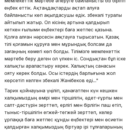
мемлекеттік мәртебе әперуге байланысты біз бірігіп
еңбек еттік. Ақтаңдақтарды ақтап алуға
байланысты көп ақылдасушы едік. Өзбекәлі туралы
айтылып жатыр. Ол кісінің артына қалдырып
кеткен ғылыми еңбектері баға жетпес қазына.
Қолға алған нәрсесін аяқтауға тырысатын. Қазақ
тілі қоғамын құруға мен мұрындық болсам да
Өзағаңның көмегі көп болды. Тілімізге мемлекеттік
мәртебе беру деген ол үлкен іс. Сондықтан бұл іске
халықты араластыру керек. Халықтың санасын
ояту керек болды. Осы істердің барлығына жол
көрсетіп келген Өзбекәлі Жәнібеков еді..."
Тарих қойнауына үңіліп, қанағатпен күн кешкен
халқымыздың өмірі мен тіршілігін, әдет-ғұрпы мен
салт-дәстүрін зерттеп, ерлігі мен бірлігін паш етіп,
тыныс-тіршілігін егжей-тегжей зерттеп, келер
ұрпаққа баға жетпес құнды еңбектері мен өсиетін
қалдырған халқымыздың біртуар ірі тұлғаларының