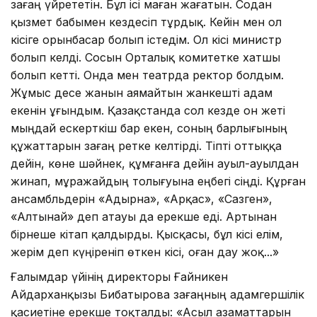
Өзағаң үйрететін. Бұл ісі маған жағатын. Содан
қызмет бабымен кездесіп тұрдық. Кейін мен ол
кісіге орынбасар болып істедім. Ол кісі министр
болып келді. Сосын Орталық комитетке хатшы
болып кетті. Онда мен театрда ректор болдым.
Жұмыс десе жанын аямайтын жанкешті адам
екенін ұғындым. Қазақстанда сол кезде он жеті
мыңдай ескерткіш бар екен, соның барлығының
құжаттарын Өзағаң ретке келтірді. Тіпті оттыққа
дейін, көне шәйнек, құмғанға дейін ауыл-ауылдан
жинап, мұражайдың толығуына еңбегі сіңді. Құрған
ансамбльдерін «Адырна», «Арқас», «Сазген»,
«Алтынай» деп атауы да ерекше еді. Артынан
бірнеше кітап қалдырды. Қысқасы, бұл кісі елім,
жерім деп күңіреніп өткен кісі, оған дау жоқ...»
Ғалымдар үйінің директоры Ғайникен
Айдарханқызы Бибатырова Өзағаңның адамгершілік
қасиетіне ерекше тоқталды: «Асыл азаматтарын