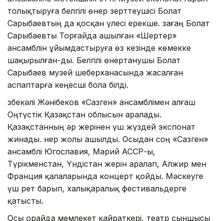
толықтыруға белгілі өнер зерттеушісі Болат
Сарыбаевтың да қосқан үлесі ерекше. Өзағаң Болат
Сарыбаевты Торғайда ашылған «Шертер»
ансамблін ұйымдастыруға өз кезінде көмекке
шақырылған-ды. Белгілі өнертанушы Болат
Сарыбаев музей шеберханасында жасалған
аспаптарға кеңесші бола білді.
Өзбекәлі Жәнібеков «Сазген» ансамблімен алғаш
Оңтүстік Қазақстан облысын аралады.
Қазақстанның әр жерінен үш жүздей экспонат
жинады. Өнер жолы ашылды. Осыдан соң «Сазген»
ансамблі Югославия, Марий АССР-ы,
Түрікменстан, Үндістан жерін аралап, Алжир мен
Франция қалаларында концерт қойды. Мәскеуге
үш рет барып, халықаралық фестивальдерге
қатысты.
Осы орайда мемлекет қайраткері, театр сыншысы