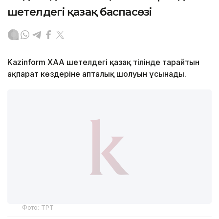
шетелдегі қазақ баспасөзі
Kazinform ХАА шетелдегі қазақ тілінде тарайтын
ақпарат көздеріне апталық шолуын ұсынады.
Фото: ТРТ