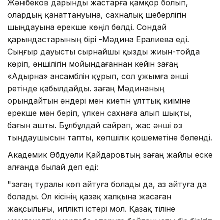
Жәнібеков дарынды жастарға қамқор болып,
олардың қанаттануына, сахналық шеберлігін
шыңдауына ерекше көңіл бөлді. Сондай
қарындастарының бірі -Мәдина Ералиева еді.
Сыңғыр дауысты сырнайшы қызды жиын-тойда
көріп, әншілігін мойындағаннан кейін Өзағаң
«Адырна» ансамблін құрып, сол ұжымға әнші
ретінде қабылдайды. Өзағаң Мәдинаның
орындайтын әндері мен киетін ұлттық киіміне
ерекше мән беріп, үлкен сахнаға алып шықты,
бағын ашты. Бұлбұлдай сайрап, жас әнші өз
тыңдаушысын тапты, көпшілік қошеметіне бөленді.
Академик Әбдуәли Қайдаровтың Өзағаң жайлы еске
алғанда былай деп еді:
"Өзағаң туралы көп айтуға болады да, аз айтуға да
болады. Ол кісінің қазақ халқына жасаған
жақсылығы, игілікті істері мол. Қазақ тіліне