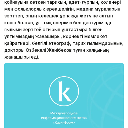
қойнауына кеткен тарихын, әдет-ғұрпын, қолөнері
мен фольклорлық ерекшелігін, мәдени мұраларын
зерттеп, оның келешек ұрпаққа жетуіне алтын
көпір болған, ұлттық өнеріміз бен дәстүрімізді
ғылыми зерттей отырып ұштастыра білген
ұлтымыздың жанашыры, көрнекті мемлекет
қайраткері, белгілі этнограф, тарих ғылымдарының
докторы Өзбекәлі Жәнібеков туған халқының
жанашыры еді.