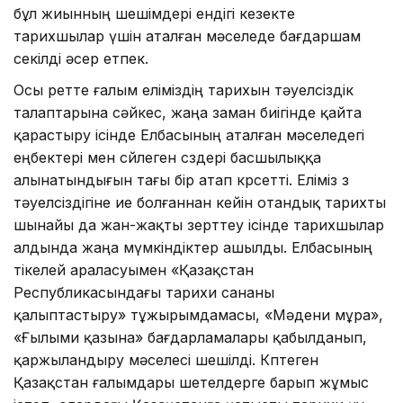
бұл жиынның шешімдері ендігі кезекте
тарихшылар үшін аталған мәселеде бағдаршам
секілді әсер етпек.
Осы ретте ғалым еліміздің тарихын тәуелсіздік
талаптарына сәйкес, жаңа заман биігінде қайта
қарастыру ісінде Елбасының аталған мәселедегі
еңбектері мен сөйлеген сөздері басшылыққа
алынатындығын тағы бір атап көрсетті. Еліміз өз
тәуелсіздігіне ие болғаннан кейін отандық тарихты
шынайы да жан-жақты зерттеу ісінде тарихшылар
алдында жаңа мүмкіндіктер ашылды. Елбасының
тікелей араласуымен «Қазақстан
Республикасындағы тарихи сананы
қалыптастыру» тұжырым­дамасы, «Мәдени мұра»,
«Ғылыми қазына» бағдарламалары қабылданып,
қаржыландыру мәселесі шешілді. Көптеген
Қазақстан ғалымдары шетел­дерге барып жұмыс