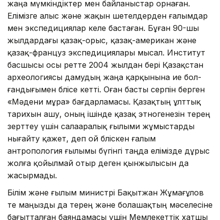
жаңа мүмкіндіктер мен байланыстар орнаған.
Елімізге алыс және жақын шетелдерден ғалымдар
мен экспедициялар келе бастаған. Бұған 90-шы
жылдардағы қазақ-орыс, қазақ-американ және
қазақ-француз экспедициялары мысал. Институт
басшысы осы ретте 2004 жылдан бері Қазақстан
археология­сы дамудың жаңа қарқынына ие бол­
ған­дығымен бөлісе кетті. Оған бас­ты серпін берген
«Мәдени мұра» бағ­дар­ламасы. Қазақтың ұлттық
тарихын ашу, оның ішінде қазақ этногенезін терең
зерттеу үшін салааралық ғылыми жұмыстарды
нығайту қажет, деп ой бөліскен ғалым
антропология ғылымы бүгінгі таңда елімізде дұрыс
жолға қойылмай отыр деген қынжылысын да
жасырмады.
Білім және ғылым министрі Ба­қыт­жан Жұмағұлов
өте маңызды да терең және болашақтың мәселесіне
бағытталған баяндамасы үшін Мемле­кеттік хатшы