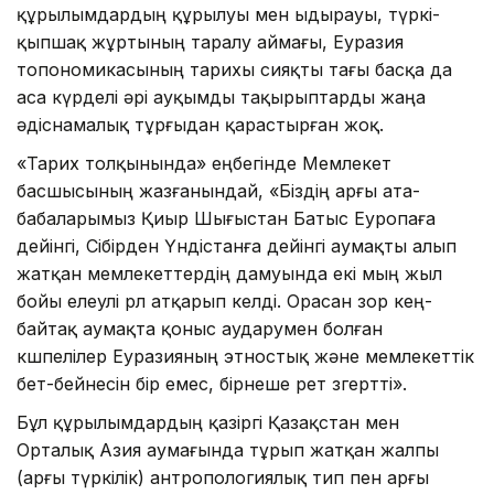
құрылымдардың құрылуы мен ыдырауы, түркі-
қыпшақ жұртының таралу аймағы, Еуразия
топономикасының тарихы сияқты тағы басқа да
аса күрделі әрі ауқымды тақырыптарды жаңа
әдіснамалық тұрғыдан қарастырған жоқ.
«Тарих толқынында» еңбегінде Мемлекет
басшысының жазғанындай, «Біздің арғы ата-
бабаларымыз Қиыр Шығыстан Батыс Еуропаға
дейінгі, Сібірден Үндістанға дейінгі аумақты алып
жатқан мемлекеттердің дамуында екі мың жыл
бойы елеулі рөл атқарып келді. Орасан зор кең-
байтақ аумақта қоныс аударумен болған
көшпелілер Еуразияның этностық және мемлекеттік
бет-бейнесін бір емес, бірнеше рет өзгертті».
Бұл құрылымдардың қазіргі Қа­зақ­стан мен
Орталық Азия аумағында тұрып жатқан жалпы
(арғы түркілік) антропологиялық тип пен арғы