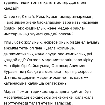
түркілік тілдік топты қалыптастырудағы рөлі
қандай?
Олардың Қытай, Рим, Кушан им­пе­рияларымен,
Парфиямен және бас­қалармен өзара қатынасының
(сая­си, экономикалық және мәдени бай­ла­
ныстарының) жүйесі қандай болған?
Ұлы Жібек жолының, әсіресе оның біздің ел аумағы
арқылы өтетін бөлігінің - Дала жолының
дипломатиялық және сауда-экономикалық рөлі
қандай еді? Ол жол мәдениеттердің өзара кі­рігуі
мен бірін бірі байытуына, Ор­та­лық Азия мен
Еуразияның басқа да мемлекеттерінің, әсіресе
Шығыс ел­дерінің мәдени-өркениеттік қарым-
қатынасына қалайша септескен?
Марат Тәжин тарихшылар алдына қой­ған бұл
мәселелердің әрқайсысы жеке-жеке, сала-сала
зерттеулерді талап ететіні талассыз.