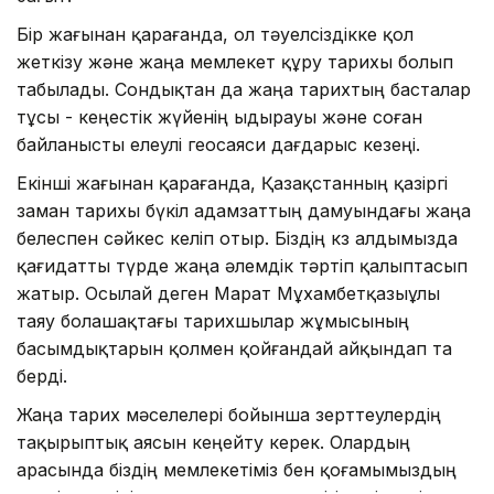
Бір жағынан қарағанда, ол тәуел­сіздікке қол
жеткізу және жаңа мемлекет құру тарихы болып
табылады. Сон­дықтан да жаңа тарихтың басталар
тұсы - кеңестік жүйенің ыдырауы және соған
байланысты елеулі геосаяси дағдарыс кезеңі.
Екінші жағынан қарағанда, Қазақ­станның қазіргі
заман тарихы бүкіл адамзаттың дамуындағы жаңа
белеспен сәйкес келіп отыр. Біздің көз ал­дымызда
қағидатты түрде жаңа әлемдік тәртіп қалыптасып
жатыр. Осылай деген Марат Мұхамбетқазыұлы
таяу болашақтағы тарихшылар жұмысының
басымдықтарын қолмен қойғандай айқындап та
берді.
Жаңа тарих мәселелері бойынша зерттеулердің
тақырыптық аясын кеңейту керек. Олардың
арасында біздің мемлекетіміз бен қоғамымыздың