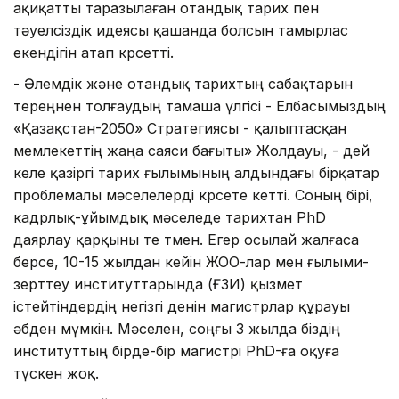
ақиқатты таразылаған отандық тарих пен
тәуелсіздік идеясы қашанда болсын тамырлас
екендігін атап көрсетті.
- Әлемдік және отандық тарихтың сабақтарын
тереңнен толғаудың тамаша үлгісі - Елбасымыздың
«Қа­зақстан-2050» Стратегиясы - қалып­тасқан
мемлекеттің жаңа саяси бағыты» Жолдауы, - дей
келе қазіргі тарих ғылымының алдындағы бірқатар
проб­лемалы мәселелерді көрсете кетті. Соның бірі,
кадрлық-ұйымдық мәселеде тарихтан PhD
даярлау қарқыны өте төмен. Егер осылай жалғаса
берсе, 10-15 жылдан кейін ЖОО-лар мен ғылыми-
зерттеу институттарында (ҒЗИ) қызмет
істейтіндердің негізгі денін магистрлар құрауы
әбден мүмкін. Мәселен, соңғы 3 жылда біздің
институттың бірде-бір магистрі PhD-ға оқуға
түскен жоқ.