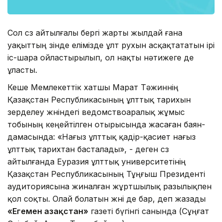
Сол сөз айтылғалы бергі жарты жылдай ғана
уақыттың өзін­де елімізде ұлт рухын асқақтататын ірі
іс-шара ойлас­тыры­лып, ол нақты нәтижеге де
ұласты.
Кеше Мемлекеттік хатшы Марат Тә­жин­нің
Қазақстан Республикасының ұлттық тарихын
зерделеу жөніндегі ведомствоаралық жұмыс
тобының кеңейтілген отырысында жасаған баян­
дамасында: «Нағыз ұлттық қадір-қасиет нағыз
ұлттық тарихтан бас­талады», - деген сөз
айтылғанда Еуразия ұлттық университетінің
Қазақстан Республикасының Тұңғыш Президенті
аудиториясына жиналған жұртшылық разылықпен
қол соқты. Олай болатын жөні де бар, деп жазады
«Егемен Қазақстан»
газеті бүгінгі санында (Сұңғат