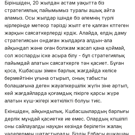
Біріншіден, 20 жылдан астам уақытта біз
стратегиялық пайымымыз туралы ашық айта
аламыз. Осы жылдар ішінде біз әлемнің түрлі
өңірлерінде метеор тәрізді жылт ете қалған көптеген
жарқын саясаткерлерді көрдік. Алайда, елдің даму
стратегиясын ондаған жылдарға алдын-ала
айқындап және оған болжам жасап қана қоймай,
сол жоспарды іске асыра білу - бұл стратегиялық
пайымдай алатын саясаткерге тән қасиет. Бұған
қоса, Көшбасшы өзімен барлық жағдайда келісе
бермейтінін ұғына отырып, оның табысты
болашағына деген жауапкершілік жүгін өзіне артып,
кей жағдайларда қоғамдық пікірге қарсы жүре
алатын күш-жігері жеткілікті болуы тиіс.
Екіншіден, айқындылық. Көшбас­шылардың барлығы
дерлік мұндай қасиетке ие емес. Олардың көпшілігі
оны сайлауалды науқан кезінде берілетін жалаң
уәделермен шатастырады. Біздің Елбасы ешқашан