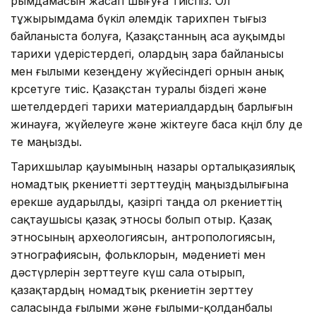
рымдамасын жасап шығуға тиіспіз. Ол
тұжырымдама бүкіл әлемдік тарихпен тығыз
байланыста болуға, Қазақстанның аса ауқымды
тарихи үдерістердегі, олардың өзара байланысы
мен ғылыми кезеңдену жүйесіндегі орнын анық
көрсетуге тиіс. Қазақстан туралы біздегі және
шетелдердегі тарихи материалдардың барлығын
жинауға, жүйелеуге және жіктеуге баса көңіл бөлу де
өте маңызды.
Тарихшылар қауымының назары орталықазиялық
номадтық өркениетті зерттеудің маңыздылығына
ерекше аударылды, қазіргі таңда ол өркениеттің
сақтаушысы қазақ этносы болып отыр. Қазақ
этносының археологиясын, антропологиясын,
этнографиясын, фольклорын, мәдениеті мен
дәстүрлерін зерттеуге күш сала отырып,
қазақтардың номадтық өркениетін зерттеу
саласында ғылыми және ғылыми-қолданбалы