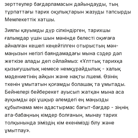
зерттеулер бағдарламасын дайындауды, тың
тұрпаттағы тарих оқулықтарын жазуды тапсырды
Мемлекеттік хатшы.
Зиялы қауымды дүр сілкіндірген, тарихшы
ғалымдар үшін шын мәнінде белесті оқиғаға
айналған кешегі кеңейтілген отырыстың мән-
маңызын негізгі баяндамадағы мына сөздер дәл
жеткізе алады деп ойлаймыз: «Ұлттық тарихқа
қызығушылық немесе немқұрайдылық - халық
мәдениетінің айқын және нақты өлшемі. Өзінің
өткенін ұмытатын қоғамды болашақ та ұмытады.
Бейнелері бейберекет ауысып жатқан мына аса
ауқымды әрі ұшқыр әлемдегі ең маңызды
құбылнама мен адастырмас бағыт-бағдар - өзіңнің
ата-бабаңның кімдер болғанын, мынау тарих
толқынында өзіміздің кім екенімізді білу және
ұмытпау».