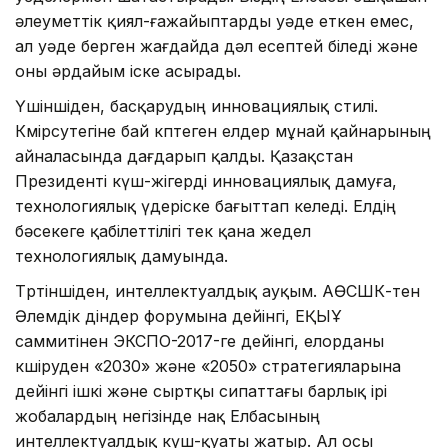
әлеуметтік қиял-ғажайыптарды уәде еткен емес,
ал уәде берген жағдайда дәл есептей біледі және
оны әрдайым іске асырады.
Үшіншіден, басқарудың инно­ва­циялық стилі.
Көмірсутегіне бай көп­теген елдер мұнай қайнарының
айна­ласында дағдарып қалды. Қазақ­стан
Президенті күш-жігерді инно­ва­циялық дамуға,
технологиялық үде­ріске бағыттап келеді. Елдің
бәсекеге қабілеттілігі тек қана жедел
технологиялық дамуында.
Төртіншіден, интеллектуалдық ауқым. АӨСШК-тен
Әлемдік діндер форумына дейінгі, ЕҚЫҰ
саммитінен ЭКСПО-2017-ге дейінгі, елорданы
көшіруден «2030» және «2050» стратегияларына
дейінгі ішкі және сыртқы сипаттағы барлық ірі
жобалардың негізінде нақ Елбасының
интеллектуалдық күш-қуаты жатыр. Ал осы