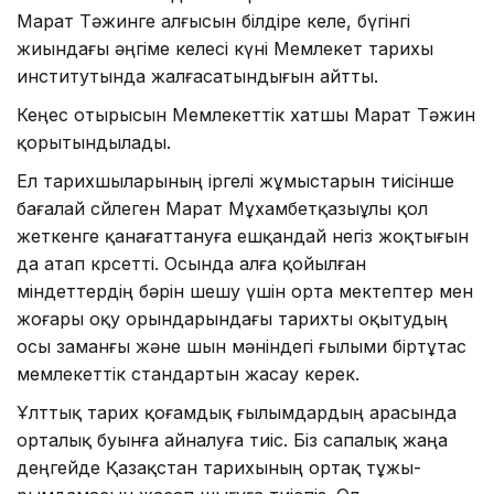
Марат Тәжинге алғысын білдіре келе, бүгінгі
жиындағы әңгіме келесі күні Мемлекет тарихы
институтында жалғасатындығын айтты.
Кеңес отырысын Мемлекеттік хатшы Марат Тәжин
қорытындылады.
Ел тарихшыларының іргелі жұмыстарын тиісінше
бағалай сөйлеген Марат Мұхамбетқазыұлы қол
жеткенге қанағаттануға ешқандай негіз жоқтығын
да атап көрсетті. Осында алға қойылған
міндеттердің бәрін шешу үшін орта мектептер мен
жоғары оқу орындарындағы тарихты оқытудың
осы заманғы және шын мәніндегі ғылыми біртұтас
мемлекеттік стандартын жасау керек.
Ұлттық тарих қоғамдық ғылым­дар­дың арасында
орталық буынға айналуға тиіс. Біз сапалық жаңа
деңгейде Қазақстан тарихының ортақ тұжы­