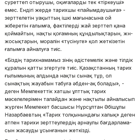
суреттеп отырушы, оқиғаларды тек «тіркеу­ші»
емес. Ендігі жерде тарихшы «пайым­дау­шыға» -
зерттелетін уақыттың ішкі мағынасына ой
жіберетін ғалым­ға, фактілерді жай зерттеп қана
қой­майтын, нақты қоғамның құнды­лық­тарын, жөн-
жосықтарын, моралін «тү­­сінуге» қол жеткізетін
ғалымға айналуға тиіс.
«Біздің тарихнамамыз өзінің әдіс­темелік және тілдік
құралын қатты өзгертуге тиіс. Қазақстанның тарих
ғылымының алдында нақты сынақ тұр, ол
сынақтың жауабын табуға әбден-ақ болады», -
деген Мемлекеттік хатшы ұлттық тарих
мәселелерімен талайдан және нақтылы айналысып
жүрген Мемлекет басшысы Нұрсұл­­тан Әбішұлы
Назарбаевтың «Тарих тол­қынындағы халық» деген
атпен тарихи зерттеулердің арнаулы бағ­дар­лама­
сын жасауды ұсынғанын жеткізді.