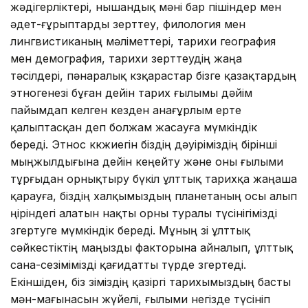
жәдігерліктері, нышандық мәні бар пішіндер мен
әдет-ғұрыптарды зерттеу, филология мен
лингвистиканың мәліметтері, тарихи география
мен демография, тарихи зерттеудің жаңа
тәсілдері, пәнаралық көзқарастар бізге қазақтардың
этногенезі бұған дейін тарих ғылымы дәйім
пайымдап келген кезден анағұрлым ерте
қалыптасқан деп болжам жасауға мүмкіндік
береді. Этнос көкжиегін біздің дәуіріміздің бірінші
мыңжылдығына дейін кеңейту және оны ғылыми
тұрғыдан орнықтыру бүкіл ұлттық тарихқа жаңаша
қарауға, біздің халқымыздың планетаның осы алып
өңіріндегі алатын нақты орны туралы түсінігімізді
өзгертуге мүмкіндік береді. Мұның өзі ұлттық
сәйкестіктің маңызды факторына айналып, ұлттық
сана-сезімімізді қа­ғи­датты түрде өзгертеді.
Екіншіден, біз өзіміздің қазіргі тарихымыздың бас­ты
мән-мағынасын жүйелі, ғылыми негізде түсініп