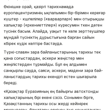
Өкінішке орай, қазіргі тарихнамада
еуропацентризмнің ықпалымен бір-бірімен кереғар
күштер - көшпелілер («варварлар») мен отырықшы
халықтар («өркениеттілер») күресумен өткен деген
түсінік басым. Алайда, уақыт өте келе зерттеушілер
мұндай түсініктің дұрыстығына барған сайын
көбірек күдік келтіре бастауда.
Түркі-славян өзара байла­ныс­тарының тарихы тек
қана соғыстардан, әскери жеңістер мен
жеңілістерден тұрмайды. Бұл ең алдымен
санқырлы сауда, саяси, әскери, мәдени өзара бай­
ла­ныстардың тарихы екендігі естен шығарыла
береді.
«Қазақтар Еуразияның ең байырғы автохтонды
халықтарының бірі екені сөзсіз. Сонымен бірге,
Қазақстанның тарихы осы жерді кейінірек
мекендеген, бірқатары еркінен тыс қоныстанған