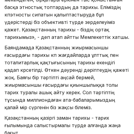
басқа этностық топтардың да та­ри­хы. Еліміздің
көпэтносты сипатын қалыптастыруда бұл
үдерістерді біз объективті түрде зерделеуіміз
қажет. Қазақстанның тарихы - біздің ортақ
тарихымыз», - деп атап айтты Мемлекеттік хатшы.
Баяндамада Қазақстанның жиыр­ма­сыншы
ғасырдағы тарихы көп жағ­дайларда ұлттық пен
тоталитарлық қақтығысының тарихы екендігі
қадап көрсетілді. Өткен дәуренді дәріптеудің қажеті
жоқ. Баяғы бір тәртіпті аңсай бермей,
жиырмасыншы ғасырдағы қиыншылыққа толы
тарих туралы ашық айту керек. Сол тәртіптің
тұсында миллиондаған ата-бабаларымыздың
қалай өмір сүргенін біз жақсы білеміз.
Қазақстанның қазіргі заман тарихы - тарих
ғылымында салыстырмалы түрде алғанда жаңа
бағыт.