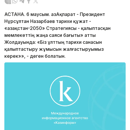
АСТАНА. 6 маусым. ҚазАқпарат - Президент
Нұрсұлтан Назарбаев тарихи құжат -
«Қазақстан-2050» Стратегиясы - қалыптасқан
мемлекеттің жаңа саяси бағыты» атты
Жолдауында: «Біз ұлттың тарихи санасын
қалыптастыру жұмысын жалғастыруымыз
керек»», - деген болатын.