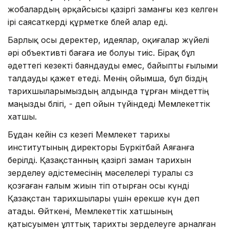
жобалардың әрқайсысы қазіргі заманғы кез келген
ірі саясаткерді құрметке бөлей алар еді.
Барлық осы деректер, идеялар, оқиғалар жүйелі
әрі объективті бағаға ие болуы тиіс. Бірақ бұл
әдеттегі кезекті баяндауды емес, байыпты ғылыми
талдауды қажет етеді. Менің ойымша, бұл біздің
тарихшыларымыздың алдын­да тұрған міндеттің
маңызды бөлігі, - деп ойын түйіндеді Мемлекеттік
хатшы.
Бұдан кейін сөз кезегі Мемлекет тарихы
институтының директоры Бүркітбай Аяғанға
берілді. Қазақ­станның қазіргі заман тарихын
зерделеу әдістемесінің мәселелері туралы сөз
қозғаған ғалым жиын өтіп отырған осы күнді
Қазақстан тарихшылары үшін ерекше күн деп
атады. Өйткені, Мемлекеттік хатшының
қатысуымен ұлттық тарихты зерделеуге арналған