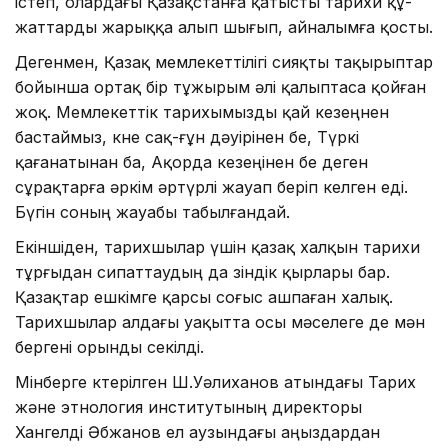
істеп, оларда­ғы Қазақстанға қатысты тарихи құ­
жат­тарды жарыққа алып шығып, айна­лымға қосты.
Дегенмен, Қазақ мемлекеттілігі сияқты тақырыптар
бойынша ортақ бір тұжырым әлі қалыптаса қойған
жоқ. Мемлекеттік тарихымызды қай кезеңнен
бастаймыз, көне сақ-ғұн дәуірінен бе, Түркі
қағанатынан ба, Ақорда кезеңінен бе деген
сұрақтарға әркім әртүрлі жауап беріп келген еді.
Бүгін соның жауабы табылғандай.
Екіншіден, тарихшылар үшін қазақ халқын тарихи
тұрғыдан сипаттаудың да өзіндік қырлары бар.
Қазақтар ешкімге қарсы соғыс ашпаған халық.
Тарихшылар алдағы уақытта осы мәселеге де мән
бергені орынды секілді.
Мінберге көтерілген Ш.Уәлиханов атындағы Тарих
және этнология институтының директоры
Хангелді Әбжанов ел аузындағы аңыздардан