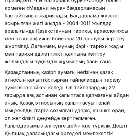
Президент Н.Ә.Назарбаев бұрын-соңды болып
көрмеген «Мәдени мұра» бағдарламасын
бастайтынын жариялады. Бағдарлама жүзеге
асырылған жеті жылда - 2004-2011 жылдар
аралығында Қа­зақ­станның тарихы, археологиясы
мен этнографиясы бойынша 26 ар­наулы зерттеу
жүргізілді. Дегенмен, мұның бәрі - тарихи жады
мен тарихи әділеттілікті қалпына келтіру
жолындағы ауқымды жұмыстың басы ғана.
Қазақстанның қазіргі аумағы негізінен қазақ
этносын қалыптастырған тайпалардың таралу
аумағына сәйкес келеді. Ол тайпалардың XV
ғасырда аяқ астынан қалыптаса қалмағаны айдан
анық. Қазақ этносының қалыптасуы талай
мыңжылдықтарға созылған үдеріс, өкінішке орай,
ол жеткілікті деңгейде зерттелмеген.
Ғалымдарымыз әлі күнге дейін көне түркілік Дешті
Қыпшақ даласындағы ертедегі мемлекеттік