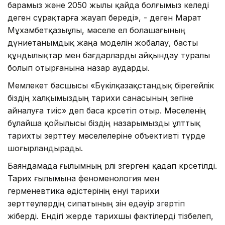
барамыз және 2050 жылы қай­да болғымыз келеді
деген сұрақ­тар­ға жауап береді», - деген Марат
Мұ­хам­бетқазыұлы, мәселе ел болашағының
дүниетанымдық жаңа моделін жобалау, басты
құндылықтар мен бағ­дарларды айқындау туралы
болып отыр­ғанына назар аударды.
Мемлекет басшысы «Бүкіл­қа­зақ­стандық бірегейлік
біздің халқы­мыздың тарихи санасының өзегіне
айналуға тиіс» деп баса көрсетіп отыр. Мәселенің
бұлайша қойылысы біздің назарымызды ұлттық
тарихты зерттеу мәселелеріне объективті түрде
шоғырландырады.
Баяндамада ғылымның рөлі өзгергені қадап көрсетілді.
Тарих ғылымына феноменология мен
герменевтика әдістерінің енуі тарихи
зерттеулердің сипатының өзін едәуір өзгертіп
жіберді. Ендігі жерде тарихшы фактілерді тізбелеп,