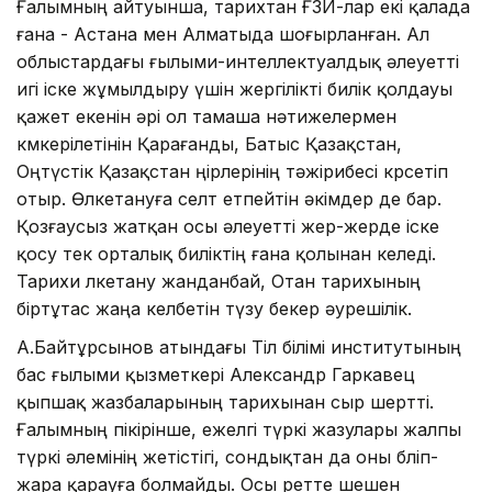
Ғалымның айтуынша, тарихтан ҒЗИ-лар екі қалада
ғана - Астана мен Алматыда шоғырланған. Ал
облыстардағы ғылыми-интел­лек­туалдық әлеуетті
игі іске жұмылдыру үшін жергілікті билік қолдауы
қажет екенін әрі ол тамаша нәтижелермен
көмкерілетінін Қарағанды, Батыс Қазақстан,
Оңтүстік Қазақстан өңір­лерінің тәжірибесі көрсетіп
отыр. Өлке­тануға селт етпейтін әкімдер де бар.
Қозғаусыз жатқан осы әлеуетті жер-жерде іске
қосу тек орталық биліктің ғана қолынан келеді.
Тарихи өлкетану жанданбай, Отан тарихының
біртұтас жаңа келбетін түзу бекер әурешілік.
А.Байтұрсынов атындағы Тіл білімі институтының
бас ғылыми қыз­меткері Александр Гаркавец
қыпшақ жазбаларының тарихынан сыр шертті.
Ғалымның пікірінше, ежелгі түркі жазулары жалпы
түркі әлемінің жетістігі, сондықтан да оны бөліп-
жара қарауға болмайды. Осы ретте шешен