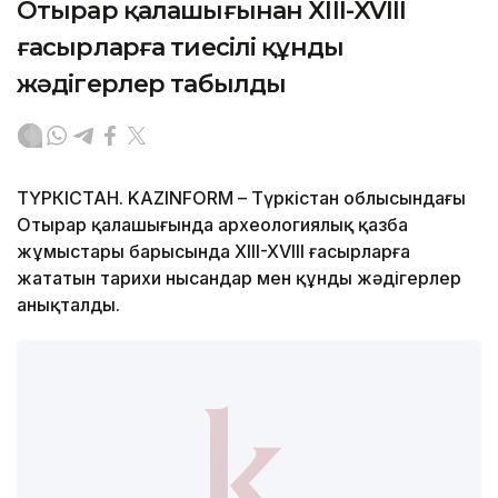
Отырар қалашығынан XIII-XVIII
ғасырларға тиесілі құнды
жәдігерлер табылды
ТҮРКІСТАН. KAZINFORM – Түркістан облысындағы
Отырар қалашығында археологиялық қазба
жұмыстары барысында XIII-XVIII ғасырларға
жататын тарихи нысандар мен құнды жәдігерлер
анықталды.