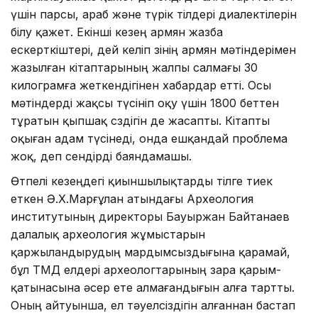
үшін парсы, араб және түрік тілдері диалектілерін
білу қажет. Екінші кезең армян жазба
ескерткіштері, дей келіп өзінің армян мәтіндерімен
жазылған кітаптарының жалпы салмағы 30
килограмға жет­кен­дігінен хабардар етті. Осы
мәтіндерді жақсы түсініп оқу үшін 1800 беттен
тұратын қыпшақ сөздігін де жасапты. Кітапты
оқыған адам түсінеді, онда ешқандай проблема
жоқ, деп сендірді баяндамашы.
Өтпелі кезеңдегі қиыншылықтарды тілге тиек
еткен Ә.Х.Марғұлан атындағы Археология
институтының директоры Бауыржан Байтанаев
далалық археология жұмыстарын
қаржыландырудың мардымсыздығына қарамай,
бұл ТМД елдері археологтарының өзара қарым-
қатынасына әсер ете алмағандығын алға тартты.
Оның айтуынша, ел тәуелсіздігін алғаннан бастап