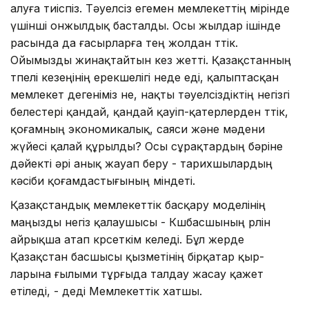
алуға тиіспіз. Тәуелсіз егемен мемлекеттің өмірінде
үшінші онжылдық басталды. Осы жылдар ішінде
расында да ғасырларға тең жолдан өттік.
Ойымызды жинақтайтын кез жетті. Қазақстанның
өтпелі кезеңі­нің ерекшелігі неде еді, қалып­тасқан
мемлекет дегеніміз не, нақты тәуелсіздіктің негізгі
белестері қандай, қандай қауіп-қатерлерден өттік,
қоғамның экономикалық, саяси және мәдени
жүйесі қалай құрылды? Осы сұрақтардың бәріне
дәйекті әрі анық жауап беру - тарихшылардың
кәсіби қоғамдастығының міндеті.
Қазақстандық мемлекеттік басқару моделінің
маңызды негіз қалаушысы - Көшбасшының рөлін
айрықша атап көрсеткім келеді. Бұл жерде
Қазақстан басшысы қызметінің бірқатар қыр­
ларына ғылыми тұрғыда талдау жасау қажет
етіледі, - деді Мемлекеттік хатшы.