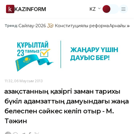
KAZINFORM
KZ
Сайлау-2026
Конституциялық реформа
Арнайы жо
Тренд:
11:32, 06 Маусым 2013
Қазақ­станның қазіргі заман тарихы
бүкіл адамзаттың дамуындағы жаңа
белеспен сәйкес келіп отыр - М.
Тәжин