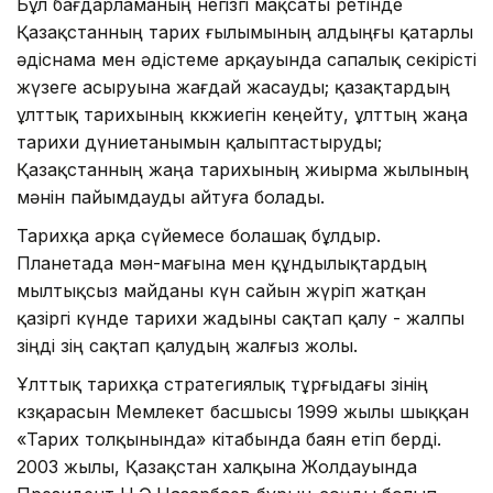
Бұл бағдарламаның негізгі мақ­саты ретінде
Қазақстанның тарих ғылымының алдыңғы қатарлы
әдіс­­нама мен әдістеме арқауында сапа­лық секірісті
жүзеге асыруына жағ­дай жасауды; қазақтардың
ұлттық та­рихының көкжиегін кеңейту, ұлт­тың жаңа
тарихи дүниетанымын қа­лып­тастыруды;
Қазақстанның жаңа тари­хының жиырма жылының
мәнін пайымдауды айтуға болады.
Тарихқа арқа сүйемесе болашақ бұлдыр.
Планетада мән-мағына мен құндылықтардың
мылтықсыз майданы күн сайын жүріп жатқан
қазіргі күнде та­рихи жадыны сақтап қалу - жалпы
өзің­ді өзің сақтап қалудың жалғыз жолы.
Ұлт­тық тарихқа стратегиялық тұрғы­­дағы өзінің
көзқарасын Мемлекет бас­шысы 1999 жылы шыққан
«Тарих толқынында» кітабында баян етіп берді.
2003 жылы, Қазақстан халқына Жолдауында