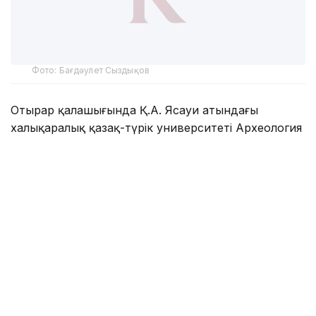
Фото: Бағдәулет Сыздықов
Отырар қалашығында Қ.А. Ясауи атындағы
халықаралық қазақ-түрік университеті Археология
институтының бас ғылыми қызметкері, тарих
ғылымдарының докторы, профессор Мұхтар Қожа
бастаған топ археологиялық қазба жұмыстарын
жүргізді.