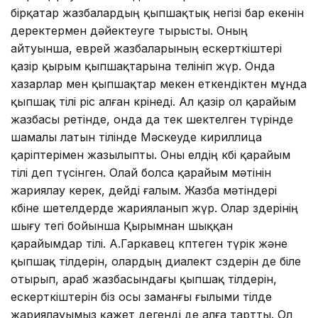
бірқатар жазбалардың қыпшақтық негізі бар екенін
деректермен дәйектеуге тырысты. Оның
айтуынша, еврей жазбаларының ескерткіштері
қазір қырым қыпшақтарына телініп жүр. Онда
хазарлар мен қыпшақтар мекен еткендіктен мұнда
қыпшақ тілі өріс алған көрінеді. Ал қазір ол қарайым
жазбасы ретінде, онда да тек шектелген түрінде
шамалы латын тілінде Мәскеуде кириллица
қаріптерімен жазылыпты. Оны елдің көбі қарайым
тілі деп түсінген. Олай болса қарайым мәтінін
жариялау керек, дейді ғалым. Жазба мәтіндері
көбіне шетелдерде жарияланып жүр. Олар өздерінің
шығу тегі бойынша Қырымнан шыққан
қарайымдар тілі. А.Гаркавец көптеген түрік және
қыпшақ тілдерін, олардың диалект сөздерін де біле
отырып, араб жазбасындағы қыпшақ тілдерін,
ескерткіштерін біз осы заманғы ғылыми тілде
жариялауымыз қажет дегенді де алға тартты. Ол