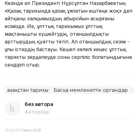
Кезінде ел Президенті Нұрсұлтан Назарбаевтың
«Қазақ тарихында қазақ ұялатын ештеңе жоқ» деп
айтқаны халқымыздың абыройын асырғаны
есімізде. Иә, ұлттық тарихымыз ұлттық
мақтанышты күшейтудің, отаншылдықты
арттырудың қуатты тетігі. Ал отаншылдық сезім -
ұлы істердің бастауы. Кешегі келелі кеңес ұлттық
тарихты зерделеуде соны серпіліс болатындығына
сендіріп отыр.
Қазақстан тарихы
Басқа мемлекеттік органдар
М
без автора
Авторлар
21:23, 02 Тамыз 2026