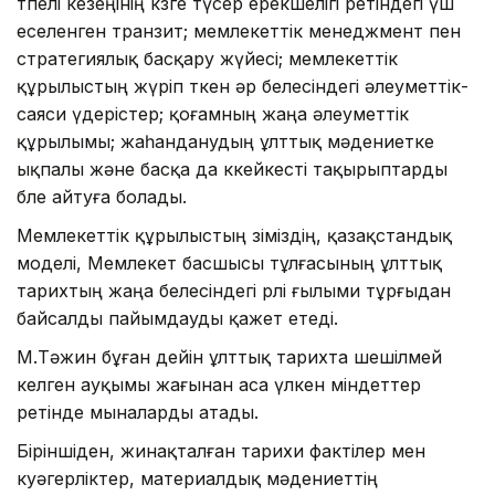
өтпелі кезеңінің көзге түсер ерекшелігі ретіндегі үш
еселенген транзит; мемлекеттік менеджмент пен
стратегиялық басқару жүйесі; мемлекеттік
құрылыстың жүріп өткен әр белесіндегі әлеуметтік-
саяси үдерістер; қоғамның жаңа әлеуметтік
құрылымы; жаһанданудың ұлттық мәдениетке
ықпалы және басқа да көкейкесті тақырыптарды
бөле айтуға болады.
Мемлекеттік құрылыстың өзіміздің, қазақстандық
моделі, Мемлекет басшы­сы тұлғасының ұлттық
тарихтың жаңа белесіндегі рөлі ғылыми тұрғыдан
байсалды пайымдауды қажет етеді.
М.Тәжин бұған дейін ұлттық тарихта шешілмей
келген ауқымы жағынан аса үлкен міндеттер
ретінде мыналарды атады.
Біріншіден, жинақталған тарихи фактілер мен
куәгерліктер, материалдық мәдениеттің