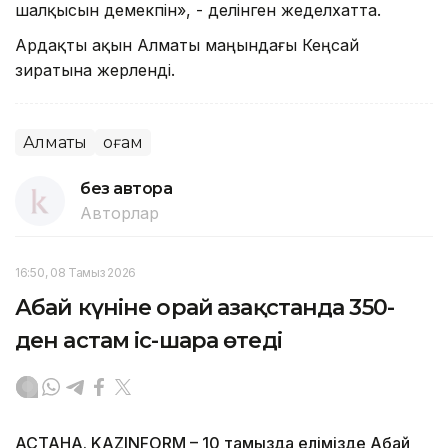
шалқысын демекпін», - делінген жеделхатта.
Ардақты ақын Алматы маңындағы Кеңсай
зиратына жерленді.
Алматы
Қоғам
без автора
Авторлар
16:50, 08 Тамыз 2026
Абай күніне орай Қазақстанда 350-
ден астам іс-шара өтеді
АСТАНА. KAZINFORM – 10 тамызда елімізде Абай