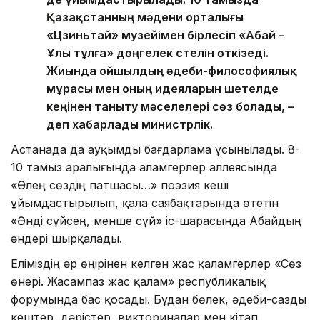
Қазақстанның мәдени орталығы
«Цзиньтай» музейімен бірлесіп «Абай –
Ұлы тұлға» дөңгелек үстелін өткізеді.
Жиында ойшылдың әдеби-философиялық
мұрасы мен оның идеяларын шетелде
кеңінен таныту мәселелері сөз болады, –
деп хабарлады министрлік.
Астанада да ауқымды бағдарлама ұсынылады. 8-
10 тамыз аралығында Қаламгерлер аллеясында
«Өлең сөздің патшасы…» поэзия кеші
ұйымдастырылып, қала саябақтарында өтетін
«Әнді сүйсең, менше сүй» іс-шарасында Абайдың
әндері шырқалады.
Еліміздің әр өңірінен келген жас қаламгерлер «Сөз
өнері. Жасампаз жас қалам» республикалық
форумында бас қосады. Бұдан бөлек, әдеби-сазды
кештер, дәрістер, викториналар мен кітап