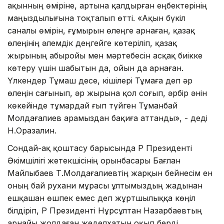
ақынның өміріне, артына қалдырған еңбектерінің
маңыздылығына тоқталып өтті. «Ақын бүкіл
саналы өмірін, ғұмырын өлеңге арнаған, қазақ
өлеңінің әлемдік деңгейге көтеріліп, қазақ
жырының абыройы мен мәртебесін асқақ биікке
көтеру үшін шабытын да, ойын да арнаған.
Үлкендер Тұмаш десе, кішілері Тұмаға деп әр
өлеңін сағынып, әр жырына қол соғып, әрбір әнін
көкейінде тұмардай ғып түйген Тұманбай
Молдағалиев арамыздан бақиға аттанды», - деді
Н.Оразалин.
Сондай-ақ қоштасу барысында ҚР Президенті
Әкімшілігі жетекшісінің орынбасары Бағлан
Майлыбаев Т.Молдағалиевтің жарқын бейнесім ен
оның бай рухани мұрасы ұлтымыздың жадынан
ешқашан өшпек емес деп жұртшылыққа көңіл
білдіріп, ҚР Президенті Нұрсұлтан Назарбаевтың
арнайы жолдаған жеделхатын оқып берді.