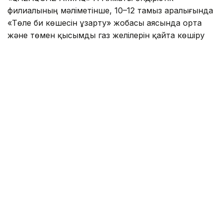
филиалының мәліметінше, 10–12 тамыз аралығында
«Төле би көшесін ұзарту» жобасы аясында орта
және төмен қысымды газ желілерін қайта көшіру
жұмыстары жүргізіледі.
Осыған байланысты көрсетілген кезеңде
Сабденов — Алатау — Әшімов — Райымбек
көшелерінің шекарасындағы тұрғын үйлер мен
өзге де нысандарға газ беру уақытша
тоқтатылады.
Жалпы аудан бойынша 1 153 жеке тұрғын үй, 515
көппәтерлі тұрғын үй (барлығы 5 112 пәтер) және 5
өндірістік кәсіпорында газ болмайды.
Еске салайық, Алматыда МИБ пен ПИК қарыздары
коммуналдық төлем түбіртегінде
көрсетіледі
.