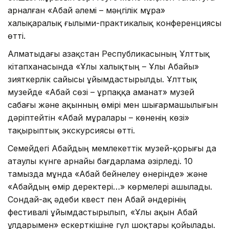
арналған «Абай әлемі – мәңгілік мұра»
халықаралық ғылыми-практикалық конференциясы
өтті.
Алматыдағы Қазақстан Республикасының Ұлттық
кітапханасында «Ұлы халықтың – Ұлы Абайы»
зияткерлік сайысы ұйымдастырылды. Ұлттық
музейде «Абай сөзі – ұрпаққа аманат» музей
сабағы және ақынның өмірі мен шығармашылығын
дәріптейтін «Абай мұралары – көненің көзі»
тақырыптық экскурсиясы өтті.
Семейдегі Абайдың мемлекеттік музей-қорығы да
атаулы күнге арнайы бағдарлама әзірледі. 10
тамызда мұнда «Абай бейнелеу өнерінде» және
«Абайдың өмір деректері…» көрмелері ашылады.
Сондай-ақ әдеби квест пен Абай әндерінің
фестивалі ұйымдастырылып, «Ұлы ақын Абай
ұлдарымен» ескерткішіне гүл шоқтары қойылады.