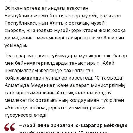
Әбілхан Қастеев атындағы Қазақстан
Республикасының Ұлттық өнер музейі, Қазақстан
Республикасының Ұлттық орталық музейі,
«Берел», «Таңбалы» музей-қорықтары және басқа
да мәдениет мекемелері тақырыптық жобаларын
ұсынады.
Театрлар мен кино ұйымдары музыкалық жобалар
мен бейнематериалдарды таныстырып, Абай
шығармалары желісінде сахналанған
қойылымдардан үзінділер көрсетеді. 10 тамызда
Алматыда Мәдениет және ақпарат министрлігінің
тапсырысымен және Ұлттық киноны қолдау
мемлекеттік орталығының қолдауымен түсірілген
«Алғашқы кітап» деректі фильмінің ресми
тұсаукесері өтеді.
– Абай күніне арналған іс-шаралар Бейжіңде
де ұйымдастырылады. 10 тамызда