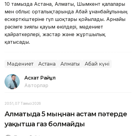
10 тамызда Астана, Алматы, Шымкент қалалары
мен облыс орталықтарында Абай Құнанбайұлының
ескерткіштеріне гүл шоқтары қойылады. Арнайы
рәсімге зиялы қауым өкілдері, мәдениет
қайраткерлері, жастар және жұртшылық
қатысады.
Мәдениет
Астана
Алматы
Абай күні
Асхат Райқұл
Авторлар
20:51, 07 Тамыз 2026
Алматыда 5 мыңнан астам пәтерде
уақытша газ болмайды