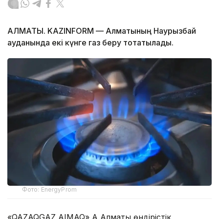
АЛМАТЫ. KAZINFORM — Алматының Наурызбай
ауданында екі күнге газ беру тоқтатылады.
Фото: EnergyProm
«QAZAQGAZ AIMAQ» АҚ Алматы өндірістік