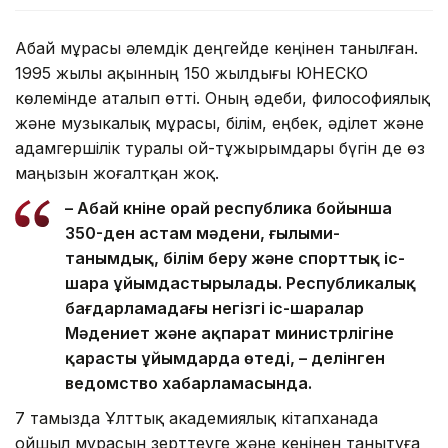
Абай мұрасы әлемдік деңгейде кеңінен танылған.
1995 жылы ақынның 150 жылдығы ЮНЕСКО
көлемінде аталып өтті. Оның әдеби, философиялық
және музыкалық мұрасы, білім, еңбек, әділет және
адамгершілік туралы ой-тұжырымдары бүгін де өз
маңызын жоғалтқан жоқ.
– Абай күніне орай республика бойынша
350-ден астам мәдени, ғылыми-
танымдық, білім беру және спорттық іс-
шара ұйымдастырылады. Республикалық
бағдарламадағы негізгі іс-шаралар
Мәдениет және ақпарат министрлігіне
қарасты ұйымдарда өтеді, – делінген
ведомство хабарламасында.
7 тамызда Ұлттық академиялық кітапханада
ойшыл мұрасын зерттеуге және кеңінен танытуға