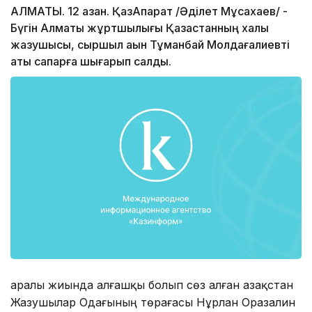
АЛМАТЫ. 12 қазан. ҚазАқпарат /Әділет Мұсахаев/ -
Бүгін Алматы жұртшылығы Қазақстанның халық
жазушысы, сыршыл ақын Тұманбай Молдағалиевті
ақтық сапарға шығарып салды.
Қаралы жиында алғашқы болып сөз алған Қазақстан
Жазушылар Одағының төрағасы Нұрлан Оразалин