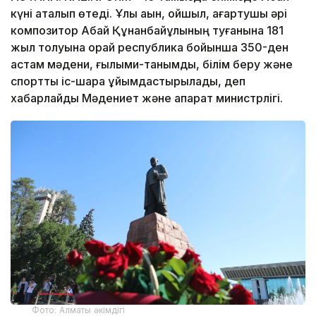
күні аталып өтеді. Ұлы ақын, ойшыл, ағартушы әрі
композитор Абай Құнанбайұлының туғанына 181
жыл толуына орай республика бойынша 350-ден
астам мәдени, ғылыми-танымдық, білім беру және
спорттық іс-шара ұйымдастырылады, деп
хабарлайды Мәдениет және ақпарат министрлігі.
Фото: Алматы әкімдігі