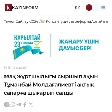
KAZINFORM
KZ
Сайлау-2026
Конституциялық реформа
Арнайы жо
Тренд:
14:18, 12 Қазан 2011
Қазақ жұртшылығы сыршыл ақын
Тұманбай Молдағалиевті ақтық
сапарға шығарып салды