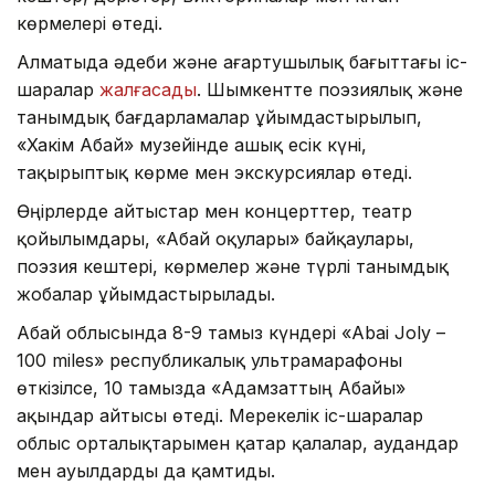
көрмелері өтеді.
Алматыда әдеби және ағартушылық бағыттағы іс-
шаралар
жалғасады
. Шымкентте поэзиялық және
танымдық бағдарламалар ұйымдастырылып,
«Хакім Абай» музейінде ашық есік күні,
тақырыптық көрме мен экскурсиялар өтеді.
Өңірлерде айтыстар мен концерттер, театр
қойылымдары, «Абай оқулары» байқаулары,
поэзия кештері, көрмелер және түрлі танымдық
жобалар ұйымдастырылады.
Абай облысында 8-9 тамыз күндері «Abai Joly –
100 miles» республикалық ультрамарафоны
өткізілсе, 10 тамызда «Адамзаттың Абайы»
ақындар айтысы өтеді. Мерекелік іс-шаралар
облыс орталықтарымен қатар қалалар, аудандар
мен ауылдарды да қамтиды.