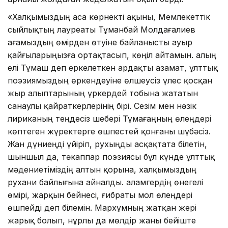
«Халқымыздың аса көрнекті ақыны, Мемлекеттік
сыйлықтың лауреаты Тұманбай Молдағалиев
ағамыздың өмірден өтуіне байланысты ауыр
қайғыларыңызға ортақтасып, көңіл айтамын. Қалың
елі Тұмаш деп еркелеткен ардақты азамат, ұлттық
поэзиямыздың өркендеуіне өлшеусіз үлес қосқан
жыр алыптарының үркердей тобына жататын
санаулы қайраткерлерінің бірі. Сезім мен нәзік
лириканың теңдесіз шебері Тұмағаңның өлеңдері
көптеген жүректерге өшпестей қонғаны шүбәсіз.
Жан дүниеңді үйіріп, рухыңды асқақтата білетін,
шыншыл да, тәкаппар поэзиясы бұл күнде ұлттық
мәдениетіміздің алтын қорына, халқымыздың
рухани байлығына айналды. Қаламгердің өнегелі
өмірі, жарқын бейнесі, ғибраты мол өлеңдері
өшпейді деп білемін. Мархұмның жатқан жері
жарық болып, нұрлы да мөлдір жаны бейіште