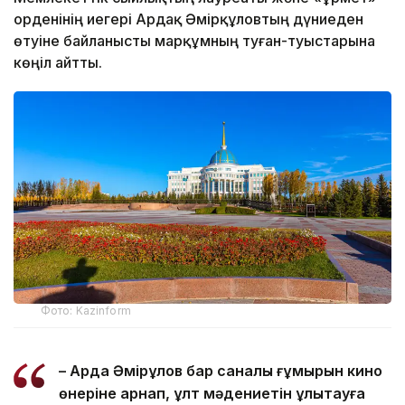
орденінің иегері Ардақ Әмірқұловтың дүниеден
өтуіне байланысты марқұмның туған-туыстарына
көңіл айтты.
Фото: Kazinform
– Ардақ Әмірқұлов бар саналы ғұмырын кино
өнеріне арнап, ұлт мәдениетін ұлықтауға