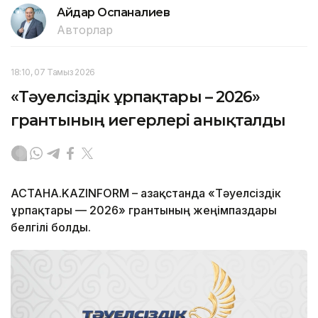
Айдар Оспаналиев
Авторлар
18:10, 07 Тамыз 2026
«Тәуелсіздік ұрпақтары – 2026»
грантының иегерлері анықталды
АСТАНА.KAZINFORM – Қазақстанда «Тәуелсіздік
ұрпақтары — 2026» грантының жеңімпаздары
белгілі болды.