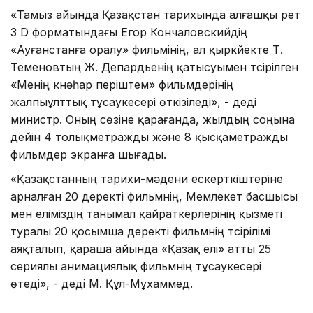
«Тамыз айында Қазақстан тарихында алғашқы рет
3 D форматындағы Егор Кончаловскийдің
«Ауғанстанға оралу» фильмінің, ал қыркүйекте Т.
Теменовтың Ж. Депардьенің қатысуымен түсірілген
«Менің күнәһар періштем» фильмдерінің
жалпыұлттық тұсаукесері өткізіледі», - деді
министр. Оның сөзіне қарағанда, жылдың соңына
дейін 4 толықметражды және 8 қысқаметражды
фильмдер экранға шығады.
«Қазақстанның тарихи-мәдени ескерткіштеріне
арналған 20 деректі фильмнің, Мемлекет басшысы
мен еліміздің танымал қайраткерлерінің қызметі
туралы 20 қосымша деректі фильмнің түсірілімі
аяқталып, қараша айында «Қазақ елі» атты 25
сериялы анимациялық фильмнің тұсаукесері
өтеді», - деді М. Құл-Мұхаммед.