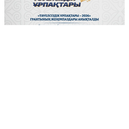
Фото: Мәдениет және ақпарат министрлігі
Конкурстық комиссияның шешімімен ең жоғары
ұпай жинаған 30 жас қазақстандық іріктелді. Әр
грант иегеріне өз жобасын жүзеге асыру үшін
мемлекет тарапынан 3 млн теңге көлемінде
қолдау көрсетіледі.
2026 жылы байқауға 2200-ден астам өтінім түсіп,
оның 1745-і қарауға жіберілді. Атап айтқанда,
«Бизнес» бағыты бойынша — 663, «Ақпараттық
технологиялар» — 383, «Ғылым» — 218,
«Мәдениет» — 174, «Медиа» — 158 және