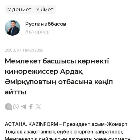
Мәдениет
Үкімет
Руслан Ғаббасов
Авторлар
20:03, 07 Тамыз 2026
Мемлекет басшысы көрнекті
кинорежиссер Ардақ
Әмірқұловтың отбасына көңіл
айтты
АСТАНА. KAZINFORM – Президент Қасым-Жомарт
Тоқаев Қазақстанның еңбек сіңірген қайраткері,
Мемлекеттік сыйлықтың лауреаты және «Құрмет»