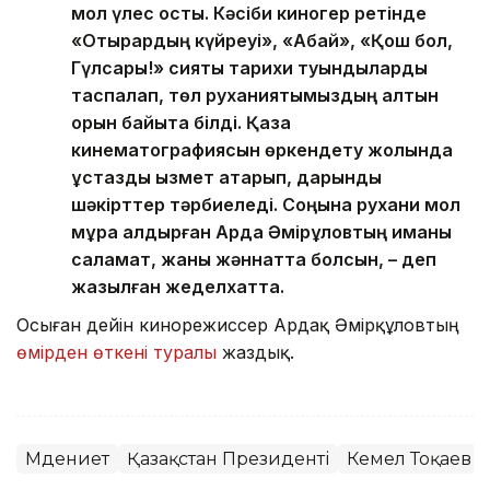
мол үлес қосты. Кәсіби киногер ретінде
«Отырардың күйреуі», «Абай», «Қош бол,
Гүлсары!» сияқты тарихи туындыларды
таспалап, төл руханиятымыздың алтын
қорын байыта білді. Қазақ
кинематографиясын өркендету жолында
ұстаздық қызмет атқарып, дарынды
шәкірттер тәрбиеледі. Соңына рухани мол
мұра қалдырған Ардақ Әмірқұловтың иманы
саламат, жаны жәннатта болсын, – деп
жазылған жеделхатта.
Осыған дейін кинорежиссер Ардақ Әмірқұловтың
өмірден өткені туралы
жаздық.
Мәдениет
Қазақстан Президенті
Кемел Тоқаев