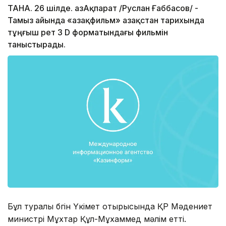
ТАНА. 26 шілде. ҚазАқпарат /Руслан Ғаббасов/ -
Тамыз айында «Қазақфильм» Қазақстан тарихында
тұңғыш рет 3 D форматындағы фильмін
таныстырады.
Бұл туралы бүгін Үкімет отырысында ҚР Мәдениет
министрі Мұхтар Құл-Мұхаммед мәлім етті.