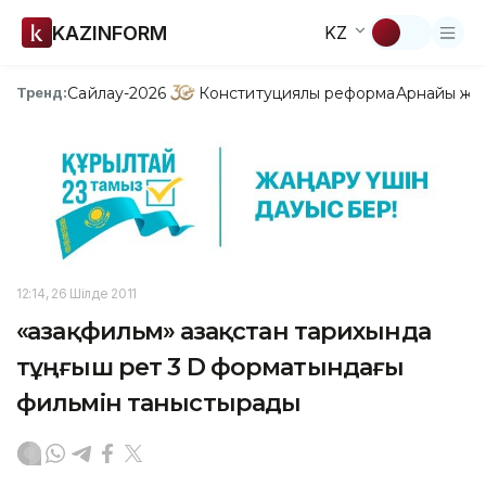
KAZINFORM
KZ
Сайлау-2026
Конституциялық реформа
Арнайы жо
Тренд:
12:14, 26 Шілде 2011
«Қазақфильм» Қазақстан тарихында
тұңғыш рет 3 D форматындағы
фильмін таныстырады