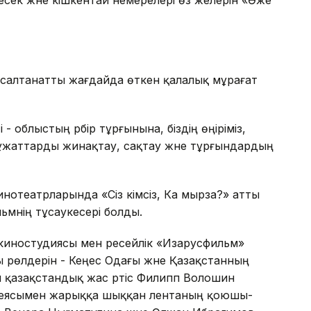
есек және кішкентай немерелері өз әжелерін «Әже
 салтанатты жағдайда өткен қалалық мұрағат
- облыстың әрбір тұрғынына, біздің өңіріміз,
ұжаттарды жинақтау, сақтау және тұрғындардың
нотеатрларында «Сіз кімсіз, Ка мырза?» атты
мнің тұсаукесері болды.
киностудиясы мен ресейлік «Изарусфильм»
 рөлдерін - Кеңес Одағы және Қазақстанның
пен қазақстандық жас әртіс Филипп Волошин
идеясымен жарыққа шыққан лентаның қоюшы-