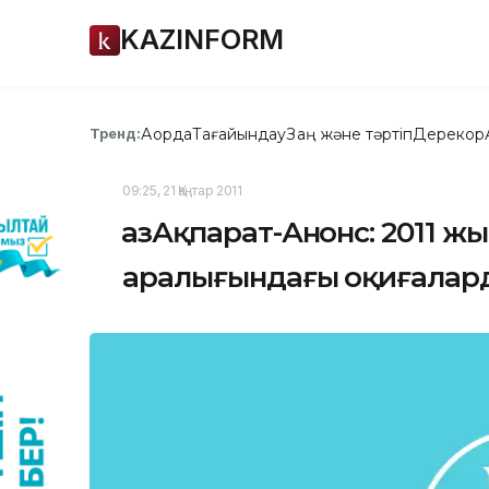
KAZINFORM
Ақорда
Тағайындау
Заң және тәртіп
Дерекқор
Тренд:
09:25, 21 Қаңтар 2011
ҚазАқпарат-Анонс: 2011 жы
аралығындағы оқиғалард