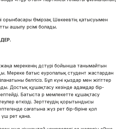
і орынбасары Өмірзақ Шөкеевтің қатысуымен
ты ашылу рәсімі болады.
МДЕР.
 жаңа мерекенің дәстүрі бойынша танымайтын
ды. Мереке батыс еуропалық студент жастардан
йланатыны белгісіз. Бұл күні қыздар мен жігіттер
ы. Достық құшақтасу кезінде адамдар бір-
ептейді. Батыста әр мемлекетте құшақтасу
ттеулер өткізді. Зерттеудің қорытындысы
тегенде сағатына жүз рет бір-біріне қол
 үш рет қана.