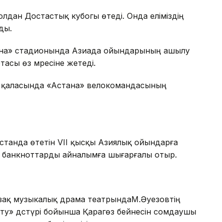
дан Достастық кубогы өтеді. Онда еліміздің
ды.
ена» стадионында Азиада ойындарының ашылу
асы өз мәресіне жетеді.
 қаласында «Астана» велокомандасының
станда өтетін VII қысқы Азиялық ойындарға
ш банкноттарды айналымға шығарғалы отыр.
зақ музыкалық драма театрындаМ.Әуезовтің
ту» дәстүрі бойынша Қарагөз бейнесін сомдаушы