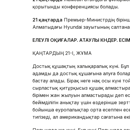
қорытынды конференциясы болады.
21 қаңтарда
Премьер-Министрдің бірінш
Алматыдағы Hyundai зауытының салтанат
ЕЛЕУЛІ ОҚИҒАЛАР. АТАУЛЫ КҮНДЕР. ЕСІ
ҚАҢТАРДЫҢ 21-І, ЖҰМА
Достық құшақтың халықаралық күні. Бұл
адамды да достық құшағына алуға бола
бастау алады. Бірақ неге нақ осы күні то
сырластық қитұрқысыз құшақ алмастырад
бірімен жан жылуын алмастырады деп ес
бейімділігін анықтау үшін өздерінше зер
бойынша еуропалықтар орта есеппен есеп
тигізеді, ал американдықтар сағатына екі