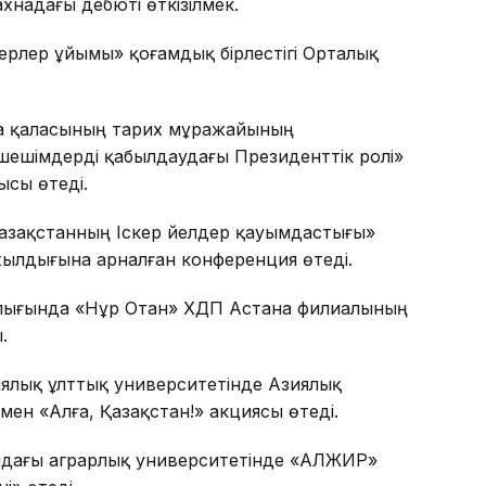
надағы дебюті өткізілмек.
герлер ұйымы» қоғамдық бірлестігі Орталық
ана қаласының тарих мұражайының
ешімдерді қабылдаудағы Президенттік ролі»
ысы өтеді.
азақстанның Іскер әйелдер қауымдастығы»
ылдығына арналған конференция өтеді.
талығында «Нұр Отан» ХДП Астана филиалының
.
ялық ұлттық университетінде Азиялық
ен «Алға, Қазақстан!» акциясы өтеді.
ндағы аграрлық университетінде «АЛЖИР»