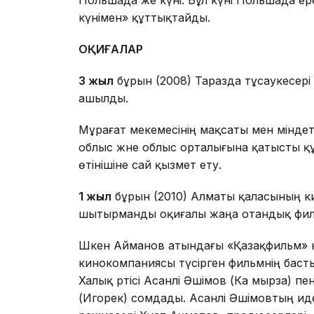
Польшада әже күнi. Бұл күні Польшада ер
күнімен» құттықтайды.
ОҚИҒАЛАР
3 жыл
бұрын (2008) Таразда тұсаукесері
ашылды.
Мұрағат мекемесінің мақсаты мен міндеті 
облыс және облыс орталығына қатысты қ
өтінішіне сай қызмет ету.
1 жыл
бұрын (2010) Алматы қаласының ки
шытырманды оқиғалы жаңа отандық филь
Шәкен Айманов атындағы «Қазақфильм» 
кинокомпаниясы түсірген фильмнің басты
Халық әртісі Асанәлі Әшімов (Ка мырза) 
(Игорек) сомдады. Асанәлі Әшімовтың 