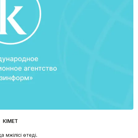
ҮКІМЕТ
 мәжілісі өтеді.