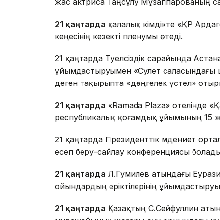
жас актриса Таңсұлу Мұзаппарованың сах
21 қаңтарда
қалалық әкімдікте «ҚР Арда
кеңесінің кезекті пленумы өтеді.
21 қаңтарда Тәуелсіздік сарайында Аст
ұйымдастыруымен «Сәулет саласындағы ш
деген тақырыпта «дөңгелек үстел» отыр
21 қаңтарда
«Ramada Plaza» отелінде «Қ
республикалық қоғамдық ұйымының 15 ж
21 қаңтарда Президенттік мәдениет ор
есеп беру-сайлау конференциясы болады
21 қаңтарда
Л.Гумилев атындағы Еурази
ойындардың еріктілерінің ұйымдастыруым
21 қаңтарда
Қазақтың С.Сейфуллин аты