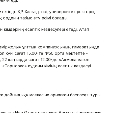
» өтеді.
етінде ҚР Халық әртісі, университет ректоры,
рденін табыс ету рәсімі болады.
кімдерінің есептік кездесулері өтеді. Атап
 теміржолы» ұлттық компаниясының ғимаратында
 сол күні сағат 15.00-те №50 орта мектепте -
і, 22 қаңтарда сағат 12.00-де «Ақмола вагон
Сарыарқа» ауданы әкімінің есептік кездесуі
аға дайындық» мәселесіне арналған баспасөз-туры
ияда «Нұр Отан» партиясы Алматы филиалының