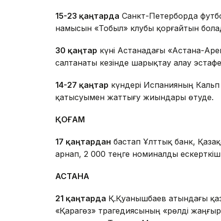
15-23 қаңтарда
Санкт-Петерборда футбол
намысын «Тобыл» клубы қорғайтын бола
30 қаңтар
күні Астанадағы «Астана-Ар
салтанаты кезінде шарықтау алау эстафет
14-27 қаңтар
күндері Испанияның Кальп
қатысуымен жаттығу жиындары өтуде.
ҚОҒАМ
17 қаңтардан
бастап Ұлттық банк, Қазақ
арнап, 2 000 теңге номиналды ескерткі
АСТАНА
21 қаңтарда
Қ.Қуанышбаев атындағы қа
«Қарагөз» трагедиясының «рөлді жаңғыр