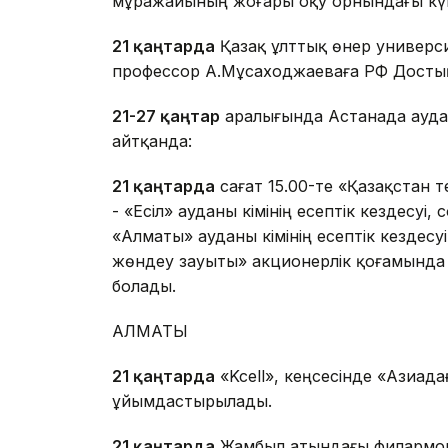
мұражайының жоғары оқу орнындағы күні
21 қаңтарда
Қазақ ұлттық өнер университ
профессор А.Мұсаходжаеваға РФ Достық о
21-27 қаңтар
аралығында Астанада аудан ә
айтқанда:
21 қаңтарда
сағат 15.00-те «Қазақстан
- «Есіл» ауданы әкімінің есептік кездесуі,
«Алматы» ауданы әкімінің есептік кездесу
жөндеу зауыты» акционерлік қоғамында -«
болады.
АЛМАТЫ
21 қаңтарда
«Kcell», кеңсесінде «Азиад
ұйымдастырылады.
21 қаңтарда
Жамбыл атындағы филармон