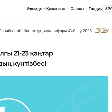
Әлемде
Қазақстан
Саясат
Талдау
SP
Арнайы жоба
Конституциялық реформа
Сайлау-2026
лғы 21-23 қаңтар
ың күнтізбесі