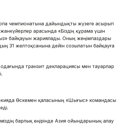
ропа чемпионатына дайындықты жүзеге асырып
 жанкүйерлер арасында «Біздің құрама үшін
ймыз» байқауын жариялады. Оның жеңімпаздары
ың 31 желтоқсанына дейін созылатын байқауға
 одағында транзит декларациясы мен тауарлар
.
кияда Өскемен қаласының «Шығыс» командасы
еді.
міздің барлық өңірінде Азия ойындарының алау