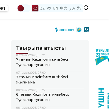
KZ
QZ
РУ
EN
中文
ق ز
ЎЗ
ORT
Тақырыпқа қатысты
07 тамыз 2026, 08:12
7 тамыз. Kazinform күнтізбесі.
Тұлғалар туған күн
07 тамыз 2026, 07:00
7 тамыз. Kazinform күнтізбесі.
Жылнама
06 тамыз 2026, 08:15
6 тамыз. Kazinform күнтізбесі.
Тұлғалар туған күн
06 тамыз 2026, 07:00