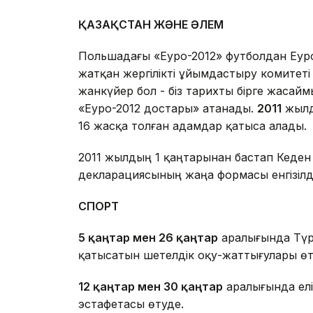
ҚАЗАҚСТАН ЖӘНЕ ӘЛЕМ
Польшадағы «Еуро-2012» футболдан Еу
жатқан жергілікті ұйымдастыру комитеті
жанкүйер бол - біз тарихты бірге жаса
«Еуро-2012 достары» атанады.
2011
жылд
16 жасқа толған адамдар қатыса алады.
2011 жылдың 1 қаңтарынан бастап Кеден
декларациясының жаңа формасы енгізілді
СПОРТ
5 қаңтар мен 26 қаңтар
аралығында Түр
қатысатын шетелдік оқу-жаттығулары өт
12 қаңтар мен 30 қаңтар
аралығында елі
эстафетасы өтуде.