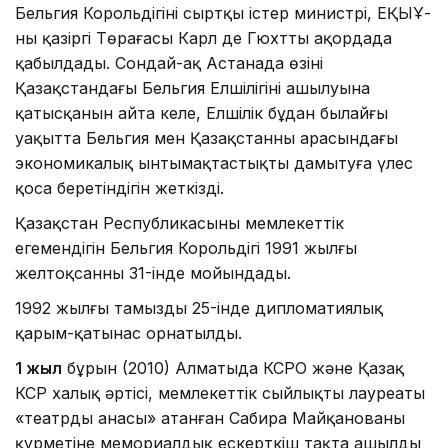
Бельгия Корольдігінің сыртқы істер министрі, ЕҚЫҰ-
ның қазіргі Төрағасы Карл де Гюхтты ақордада
қабылдады. Сондай-ақ Астанада өзінің
Қазақстандағы Бельгия Елшілігінің ашылуына
қатысқанын айта келе, Елшілік бұдан былайғы
уақытта Бельгия мен Қазақстанның арасындағы
экономикалық ынтымақтастықты дамытуға үлес
қоса беретіндігін жеткізді.
Қазақстан Республикасының мемлекеттік
егемендігін Бельгия Корольдігі 1991 жылғы
желтоқсанның 31-інде мойындады.
1992 жылғы тамыздың 25-інде дипломатиялық
қарым-қатынас орнатылды.
1 жыл
бұрын (2010) Алматыда КСРО және Қазақ
КСР халық әртісі, мемлекеттік сыйлықтың лауреаты
«театрдың анасы» атанған Сабира Майқанованың
құрметіне мемориалдық ескерткіш тақта ашылды