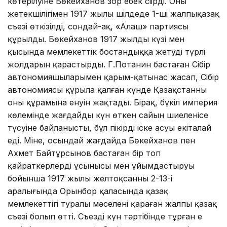
көтерілуіне Бөкейханов зор еңбек сіңірді. Оның
жетекшілігімен 1917 жылы шілдеде 1-ші жалпықазақ
съезі өткізілді, сондай-ақ, «Алаш» партиясы
құрылды. Бөкейханов 1917 жылдың күзі мен
қысында мемлекеттік бостандыққа жетудің түрлі
жолдарын қарастырды. Г.Потанин бастаған Сібір
автономияшыларымен қарым-қатынас жасап, Сібір
автономиясы құрыла қалған күнде Қазақстанның
оның құрамына енуін жақтады. Бірақ, бүкіл империя
көлемінде жағдайдың күн өткен сайын шиеленісе
түсуіне байланысты, бұл пікірдің іске асуы екіталай
еді. Міне, осындай жағдайда Бөкейханов пен
Ахмет Байтұрсынов бастаған бір топ
қайраткерлердің ұсынысы мен ұйымдастыруы
бойынша 1917 жылы желтоқсанның 2-13-і
аралығында Орынбор қаласында қазақ
мемлекеттігі туралы мәселені қараған жалпы қазақ
съезі болып өтті. Съездің күн тәртібінде тұрған ең