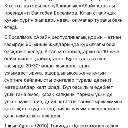
Кітаптың авторы республикалық «Абай» қорының
президенті Балтабек Ерсәлімов. Кітап сталиндік
қуғын-сүргін жылдарындағы оқиғалар туралы баян
етеді.
Б.Ерсәлімов «Абай» республикалық қорын - өткен
ғасырдың 90-ыншы жылдарында құрылғалы бері
басқарып келеді. Кітап материалдарын ол 10 жыл
бойы жинап, дайындаған. Бұл кітапта өткен
ғасырдың 20-30-ыншы жылдарындағы
ұжымдастыруға, ашаршылыққа және қуғын-
сүргінге байланысты оқиғалар туралы деректі
материалдар келтіріледі. Бұл басылым әдебиет
үшін ғана емес, қазақ халқының тарихы үшін де
үлкен маңызға ие, дейді кітаптың таныстырылымына
қатысқан студенттер, зиялы қауым өкілдері және
қала әкімшілігінің өкілдері.
1 жыл
бұрын (2010) Токиода «Қазатомөнеркәсіп»