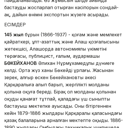
пайдаланылады. Өз жұмысын шілде айында
бастауды жоспарлап отырған кәсіпорын сондай-
ақ, дайын өнімнің экспортын жүзеге асырады.
ЕСІМДЕР
145 жыл
бұрын (1866-1937) - қоғам және мемлекет
қайраткері, ұлт-азаттық және Алаш қозғалысының
жетекшісі, Алашорда автономиялы үкіметінің
төрағасы, публицист, ғалым, аудармашы
БӨКЕЙХАНОВ
Әлихан Нұрмұхамедұлы дүниеге
келді. Орта жүз ханы Бөкейдің ұрпағы. Жасынан
зерек, алғыр өскен Бөкейхановты әкесі
Қарқаралыға алып барып, жергілікті молданың
қолына оқуға береді. Бірақ ол молданың қолынан
оқуды қанағат тұтпай, қаладағы үш сыныпты
бастауыш мектепке ауысады. Оны бітіргеннен
кейін 1879-1886 жылдары Қарқаралы қаласындағы
қазақ балаларына арналған мектепте оқыды. 1886-
1890 жылдары Омбыдағы техникалық училищеде