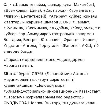
Ол - «Шашақты найза, шалқар күн» (Махамбет),
«Әсемқоңыр» (Дина), «Сарыарқа» (Құрманғазы),
«Жігер» (Дәулеткерей), «Атырау» күйлер жинағы
кітаптарын жарыққа шығарды. Оның «Нарын»,
«Қуаныш», «Сағыныш», «Аққайың», «Желдірме», т.б.
күйлері бар. Ахмедияров гастрольдік сапармен
Болгария, Венгрия, Югославия, Франция, Италия,
Үндістан, Ангола, Португалия, Жапония, АҚШ, т.б.
елдерде болды.
«Парасат» орденімен және медальдармен
марапатталған.
35 жыл
бұрын (1976) «Деловой мир Астана»
жауапкершілігі шектеулі серіктестігінің
құрылтайшысы, «Деловой мир»,
«50кз.Индустриально-инновационный Казахстан»,
«Отбасым» журналдарының бас редакторы
СЫЗДЫҚОВА
Шолпан Викторқызы дүниеге келді.