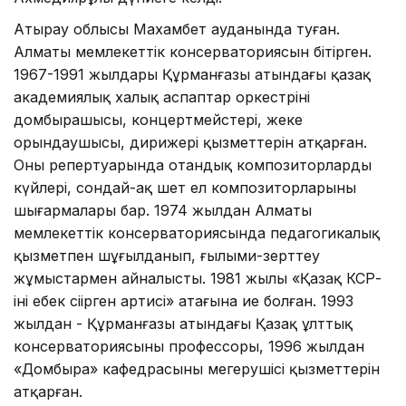
Атырау облысы Махамбет ауданында туған.
Алматы мемлекеттік консерваториясын бітірген.
1967-1991 жылдары Құрманғазы атындағы қазақ
академиялық халық аспаптар оркестрінің
домбырашысы, концертмейстері, жеке
орындаушысы, дирижері қызметтерін атқарған.
Оның репертуарында отандық композиторлардың
күйлері, сондай-ақ шет ел композиторларының
шығармалары бар. 1974 жылдан Алматы
мемлекеттік консерваториясында педагогикалық
қызметпен шұғылданып, ғылыми-зерттеу
жұмыстармен айналысты. 1981 жылы «Қазақ КСР-
інің еңбек сіңірген артисі» атағына ие болған. 1993
жылдан - Құрманғазы атындағы Қазақ ұлттық
консерваториясының профессоры, 1996 жылдан
«Домбыра» кафедрасының меңгерушісі қызметтерін
атқарған.