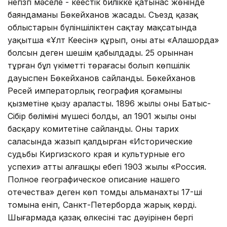
негізгі мәселе - кеңестік билікке қатынас жөнінде
баяндаманы Бөкейханов жасады. Съезд қазақ
облыстарын бүліншіліктен сақтау мақсатында
уақытша «Ұлт Кеңесін» құрып, оның аты «Алашорда»
болсын деген шешім қабылдады. 25 орыннан
тұрған бұл үкіметтің төрағасы болып көпшілік
дауыспен Бөкейханов сайланды. Бөкейханов
Ресей императорлық география қоғамының
қызметіне қызу араласты. 1896 жылы оның Батыс-
Сібір бөлімінің мүшесі болды, ал 1901 жылы оның
басқару комитетіне сайланды. Оның тарих
саласында жазып қалдырған «Исторические
судьбы Киргизского края и культурные его
успехи» атты алғашқы еңбегі 1903 жылы «Россия.
Полное географическое описание нашего
отечества» деген көп томды альманахтың 17-ші
томына еніп, Санкт-Петерборда жарық көрді.
Шығармада қазақ өлкесінің тас дәуірінен бергі