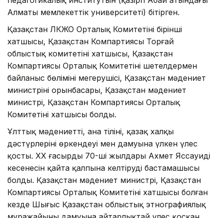
Алматы мемлекеттік университеті) бітірген.
Қазақстан ЛКЖО Орталық Комитетінің бірінші
хатшысы, Қазақстан Компартиясы Торғай
облыстық комитетінің хатшысы, Қазақстан
Компартиясы Орталық Комитетінің шетелдермен
байланыс бөлімінің меңгерушісі, Қазақстан мәдениет
министрінің орынбасары, Қазақстан мәдениет
министрі, Қазақстан Компартиясы Орталық
Комитетінің хатшысы болды.
Ұлттық мәдениеттің, ана тілінің, қазақ халқы
дәстүрлерінің өркендеуі мен дамуына үлкен үлес
қосты. ХХ ғасырдың 70-ші жылдары Ахмет Яссауидің
кесенесін қайта қалпына келтірудің бастамашысы
болды. Қазақстан мәдениет министрі, Қазақстан
Компартиясы Орталық Комитетінің хатшысы болған
кезде Шығыс Қазақстан облыстық этнографиялық
мұражайының дамуына айтарлықтай үлес қосқан.