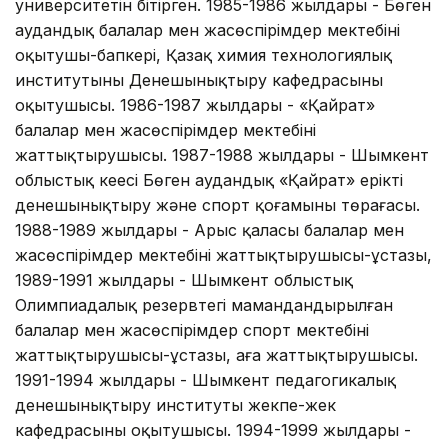
университетін бітірген. 1985-1986 жылдары - Бөген
аудандық балалар мен жасөспірімдер мектебінің
оқытушы-бапкері, Қазақ химия технологиялық
институтының Денешынықтыру кафедрасының
оқытушысы. 1986-1987 жылдары - «Қайрат»
балалар мен жасөспірімдер мектебінің
жаттықтырушысы. 1987-1988 жылдары - Шымкент
облыстық кеңесі Бөген аудандық «Қайрат» ерікті
денешынықтыру және спорт қоғамының төрағасы.
1988-1989 жылдары - Арыс қаласы балалар мен
жасөспірімдер мектебінің жаттықтырушысы-ұстазы,
1989-1991 жылдары - Шымкент облыстық
Олимпиадалық резервтегі мамандандырылған
балалар мен жасөспірімдер спорт мектебінің
жаттықтырушысы-ұстазы, аға жаттықтырушысы.
1991-1994 жылдары - Шымкент педагогикалық
денешынықтыру институты жекпе-жек
кафедрасының оқытушысы. 1994-1999 жылдары -