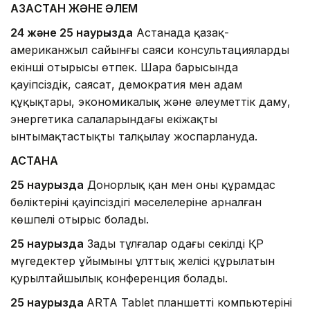
ҚАЗАҚСТАН ЖӘНЕ ӘЛЕМ
24 және 25 наурызда
Астанада қазақ-
американжыл сайынғы саяси консультациялардың
екінші отырысы өтпек. Шара барысында
қауіпсіздік, саясат, демократия мен адам
құқықтары, экономикалық және әлеуметтік даму,
энергетика салаларындағы екіжақты
ынтымақтастықты талқылау жоспарлануда.
АСТАНА
25 наурызда
Донорлық қан мен оның құрамдас
бөліктерінің қауіпсіздігі мәселелеріне арналған
көшпелі отырыс болады.
25 наурызда
Заңды тұлғалар одағы секілді ҚР
мүгедектер ұйымының ұлттық желісі құрылатын
қурылтайшылық конференция болады.
25 наурызда
ARTA Tablet планшетті компьютерінің