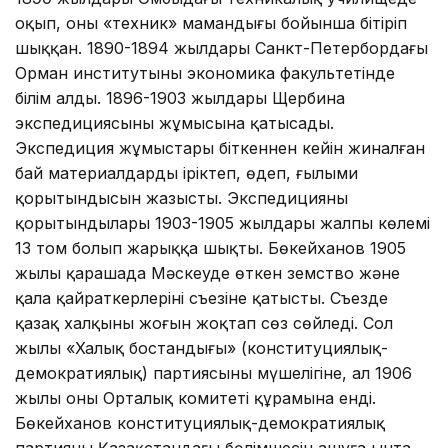
оқып, оны «техник» мамандығы бойынша бітіріп
шыққан. 1890-1894 жылдары Санкт-Петербордағы
Орман институтының экономика факультетінде
білім алды. 1896-1903 жылдары Щербина
экспедициясының жұмысына қатысады.
Экспедиция жұмыстары біткеннен кейін жиналған
бай материалдарды іріктеп, өңдеп, ғылыми
қорытындысын жазысты. Экспедицияның
қорытындылары 1903-1905 жылдары жалпы көлемі
13 том болып жарыққа шықты. Бөкейханов 1905
жылы қарашада Мәскеуде өткен земство және
қала қайраткерлерінің съезіне қатысты. Съезде
қазақ халқының жоғын жоқтап сөз сөйледі. Сол
жылы «Халық бостандығы» (конституциялық-
демократиялық) партиясының мүшелігіне, ал 1906
жылы оның Орталық комитеті құрамына енді.
Бөкейханов конституциялық-демократиялық
партияның Қазақстандағы бөлімшесін ашуға ынта