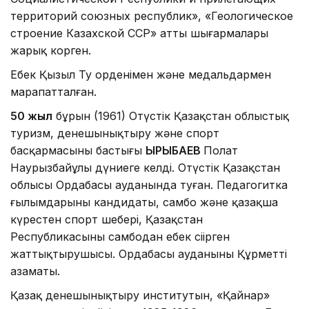
территорий союзных республик», «Геологическое
строение Казахской ССР» атты шығармалары
жарық корген.
Еңбек Қызыл Ту орденімен және медальдармен
марапатталған.
50 жыл
бұрын (1961) Оңтүстік Қазақстан облыстық
туризм, денешынықтыру және спорт
басқармасының бастығы
ҚЫРЫҚБАЕВ
Полат
Наурызбайұлы дүниеге келді. Оңтүстік Қазақстан
облысы Ордабасы ауданында туған. Педагогитка
ғылымдарының кандидаты, самбо және қазақша
күрестен спорт шебері, Қазақстан
Республикасының самбодан еңбек сіңірген
жаттықтырушысы. Ордабасы ауданының Құрметті
азаматы.
Қазақ денешынықтыру институтын, «Қайнар»