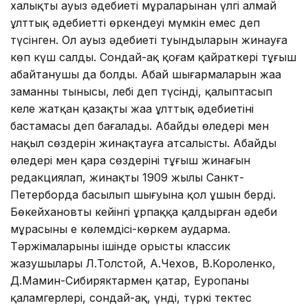
халықтың ауыз әдебиеті мұраларынан үлгі алмай
ұлттық әдебиеттің өркендеуі мүмкін емес деп
түсінген. Ол ауыз әдебиеті туындыларын жинауға
көп күш салды. Сондай-ақ қоғам қайраткері тұңғыш
абайтанушы да болды. Абай шығармаларын жаңа
заманның тынысы, лебі деп түсінді, қалыптасып
келе жатқан қазақтың жаңа ұлттық әдебиетінің
бастамасы деп бағалады. Абайдың өлеңдері мен
нақыл сөздерін жинақтауға атсалысты. Абайдың
өлеңдері мен қара сөздерінің тұңғыш жинағын
редакциялап, жинақтың 1909 жылы Санкт-
Петерборда басылып шығуына қол ұшын берді.
Бөкейхановтың кейінгі ұрпаққа қалдырған әдеби
мұрасының ең көлемдісі-көркем аударма.
Тәржімаларының ішінде орыстың классик
жазушылары Л.Толстой, А.Чехов, В.Короленко,
Д.Мамин-Сибиряктармен қатар, Еуропаның
қаламгерлері, сондай-ақ, үнді, түркі тектес