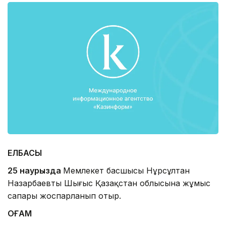
ЕЛБАСЫ
25 наурызда
Мемлекет басшысы Нұрсұлтан
Назарбаевтың Шығыс Қазақстан облысына жұмыс
сапары жоспарланып отыр.
ҚОҒАМ