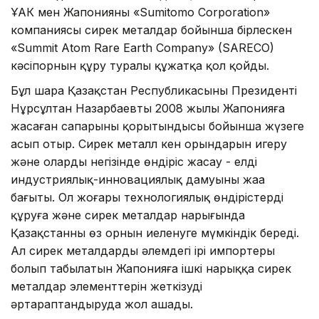
ҰАК мен Жапонияның «Sumitomo Corporation»
компаниясы сирек металдар бойынша бірлескен
«Summit Atom Rare Earth Company» (SARECO)
кәсіпорнын құру туралы құжатқа қол қойды.
Бұл шара Қазақстан Республикасының Президенті
Нұрсұлтан Назарбаевтың 2008 жылы Жапонияға
жасаған сапарының қорытындысы бойынша жүзеге
асып отыр. Сирек металл кен орындарын игеру
және олардың негізінде өндіріс жасау - елдің
индустриялық-инновациялық дамуының жаңа
бағыты. Ол жоғары технологиялық өндірістерді
құруға және сирек металдар нарығында
Қазақстанның өз орнын иеленуге мүмкіндік береді.
Ал сирек металдардың әлемдегі ірі импортеры
болып табылатын Жапонияға ішкі нарыққа сирек
металдар элементтерін жеткізуді
әртараптандыруда жол ашады.