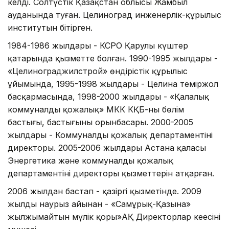
келді. Солтүстік Қазақстан облысы Жамбыл
ауданында туған. Целиноград инженерлік-құрылыс
институтын бітірген.
1984-1986 жылдары - КСРО Қарулы күштер
қатарында қызметте болған. 1990-1995 жылдары -
«Целинограджилстрой» өндірістік құрылыс
ұйымында, 1995-1998 жылдары - Целина теміржол
басқармасында, 1998-2000 жылдары - «Қалалық
коммуналды қожалық» МКК КҚБ-ның бөлім
бастығы, бастығының орынбасары. 2000-2005
жылдары - Коммуналды қожалық департаментінің
директоры. 2005-2006 жылдары Астана қаласы
Энергетика және коммуналды қожалық
департаментінің директоры қызметтерін атқарған.
2006 жылдан бастап - қазіргі қызметінде. 2009
жылдың наурыз айынан - «Самұрық-Қазына»
жылжымайтын мүлік қоры»АҚ Директорлар кеңесінің