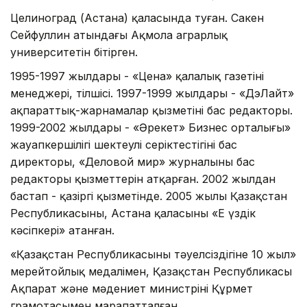
Целиноград (Астана) қаласында туған. Сакен
Сейфуллин атындағы Ақмола аграрлық
университетін бітірген.
1995-1997 жылдары - «Цена» қалалық газетінің
менеджері, тілшісі. 1997-1999 жылдары - «ДэЛайт»
ақпараттық-жарнамалар қызметінің бас редакторы.
1999-2002 жылдары - «Әрекет» Бизнес орталығы»
жауапкершілігі шектеулі серіктестігінің бас
директоры, «Деловой мир» журналының бас
редакторы қызметтерін атқарған. 2002 жылдан
бастап - қазіргі қызметінде. 2005 жылы Қазақстан
Республикасының, Астана қаласының «Ең үздік
кәсіпкері» атанған.
«Қазақстан Республикасының тәуелсіздігіне 10 жыл»
мерейтойлық медалімен, Қазақстан Республикасы
Ақпарат және мәдениет министрінің Құрмет
грамотасымен марапатталған.