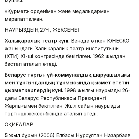
мүшесі.
«Құрмет» орденімен және медальдармен
марапатталған.
НАУРЫЗДЫҢ 27-І, ЖЕКСЕНБІ
Халықаралық театр күні
. Венада өткен ЮНЕСКО
жанындағы Халықаралық театр институтының
(ХТИ) ХІ-ші конгресінде бекітілген. 1962 жылдан
бастап аталып өтеді.
Беларус тұрғын үй-коммуналдық шаруашылығы
мен тұрғындардың тұрмысында қызмет ететін
қызметкерлердің күні.
1998 жылғы наурыздың 26-
дағы Беларус Республикасы Президенті
Жарлығымен бекітілген. Жыл сайын наурыздың
төртінші жексенбісінде аталып өтеді.
ОҚИҒАЛАР
5 жыл
бұрын (2006) Елбасы Нұрсұлтан Назарбаев