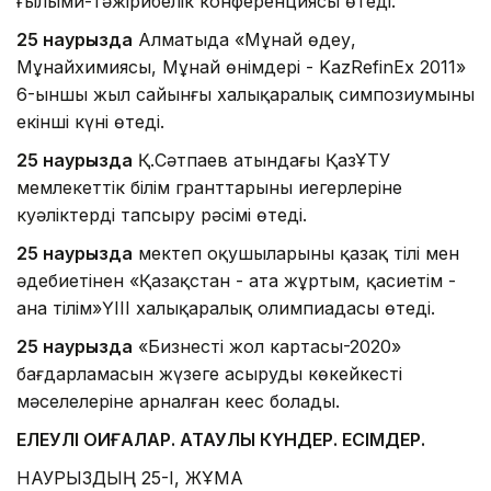
ғылыми-тәжірибелік конференциясы өтеді.
25 наурызда
Алматыда «Мұнай өңдеу,
Мұнайхимиясы, Мұнай өнімдері - KazRefinEx 2011»
6-ыншы жыл сайынғы халықаралық симпозиумының
екінші күні өтеді.
25 наурызда
Қ.Сәтпаев атындағы ҚазҰТУ
мемлекеттік білім гранттарының иегерлеріне
куәліктерді тапсыру рәсімі өтеді.
25 наурызда
мектеп оқушыларының қазақ тілі мен
әдебиетінен «Қазақстан - ата жұртым, қасиетім -
ана тілім»ҮІІІ халықаралық олимпиадасы өтеді.
25 наурызда
«Бизнестің жол картасы-2020»
бағдарламасын жүзеге асырудың көкейкесті
мәселелеріне арналған кеңес болады.
ЕЛЕУЛІ ОҚИҒАЛАР. АТАУЛЫ КҮНДЕР. ЕСІМДЕР.
НАУРЫЗДЫҢ 25-І, ЖҰМА