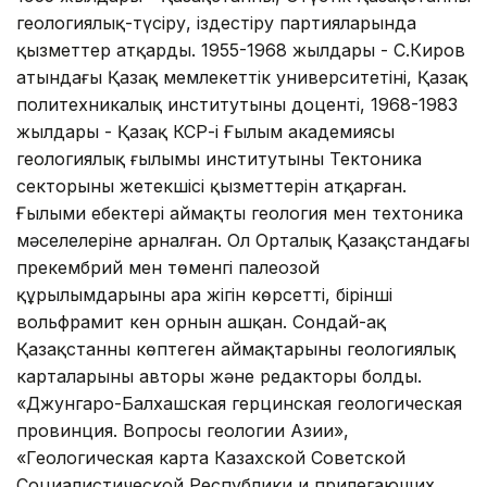
геологиялық-түсіру, іздестіру партияларында
қызметтер атқарды. 1955-1968 жылдары - С.Киров
атындағы Қазақ мемлекеттік университетінің, Қазақ
политехникалық институтының доценті, 1968-1983
жылдары - Қазақ КСР-і Ғылым академиясы
геологиялық ғылымы институтының Тектоника
секторының жетекшісі қызметтерін атқарған.
Ғылыми еңбектері аймақтың геология мен техтоника
мәселелеріне арналған. Ол Орталық Қазақстандағы
прекембрий мен төменгі палеозой
құрылымдарының ара жігін көрсетті, бірінші
вольфрамит кен орнын ашқан. Сондай-ақ
Қазақстанның көптеген аймақтарының геологиялық
карталарының авторы және редакторы болды.
«Джунгаро-Балхашская герцинская геологическая
провинция. Вопросы геологии Азии»,
«Геологическая карта Казахской Советской
Социалистической Республики и прилегающих