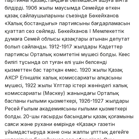
білдірді. 1906 жылы маусымда Семейде өткен
қазақ сайлаушыларының съезінде Бөкейханов
«Халық бостандығы» партиясының бағдарламасын
қуаттап сөз сөйледі. Бөкейханов I Мемлекеттік
думаға Семей облысы қазақтары атынан депутат
болып сайланды. 1912-1917 жылдары Кадеттер
партиясы Орталық комитетінің мүшесі болды. Кеңес
билігі тұсында ол туған елі үшін белсенді
қызметтен бас тартқан емес. 1920 жылы Қазақ
АКСР Егіншілік халық комиссариаты алқасының
мүшесі, 1922 жылы Ұлттар істері жөніндегі халық
комиссариаты (Мәскеу) жанындағы Орталық
баспаның ғылыми қызметкері, 1926-1927 жылдары
Ресей Ғылым академиясының ғылыми қызметкері
болды. 20-шы ғасырдың басындағы қазақ қоғамының
саяси және рухани өмірінде «Қазақ» газетін
ұйымдастыруда және оның жалпы ұлттық деңгейге