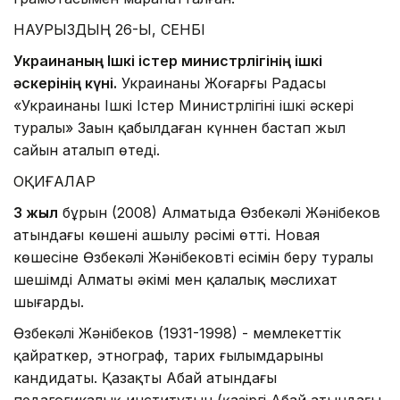
НАУРЫЗДЫҢ 26-Ы, СЕНБІ
Украинаның Ішкі істер министрлігінің ішкі
әскерінің күні.
Украинаның Жоғарғы Радасы
«Украинаның Ішкі Істер Министрлігінің ішкі әскері
туралы» Заңын қабылдаған күннен бастап жыл
сайын аталып өтеді.
ОҚИҒАЛАР
3 жыл
бұрын (2008) Алматыда Өзбекәлі Жәнібеков
атындағы көшенің ашылу рәсімі өтті. Новая
көшесіне Өзбекәлі Жәнібековтің есімін беру туралы
шешімді Алматы әкімі мен қалалық мәслихат
шығарды.
Өзбекәлі Жәнібеков (1931-1998) - мемлекеттік
қайраткер, этнограф, тарих ғылымдарының
кандидаты. Қазақтың Абай атындағы
педагогикалық институтын (қазіргі Абай атындағы