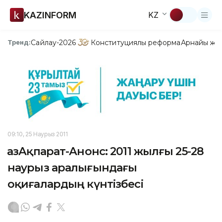
KAZINFORM
KZ
Сайлау-2026
Конституциялық реформа
Арнайы жо
Тренд:
09:10, 25 Наурыз 2011
ҚазАқпарат-Анонс: 2011 жылғы 25-28
наурыз аралығындағы
оқиғалардың күнтізбесі