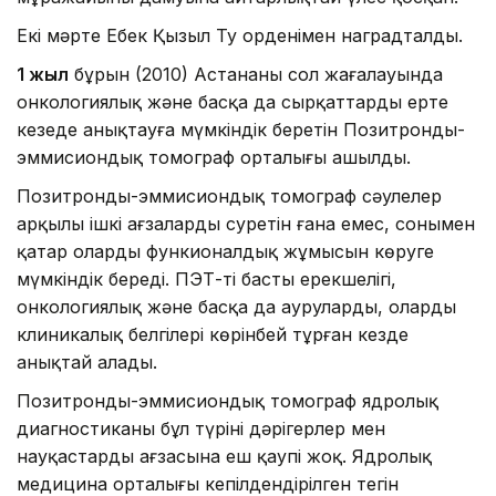
Екі мәрте Еңбек Қызыл Ту орденімен наградталды.
1 жыл
бұрын (2010) Астананың сол жағалауында
онкологиялық және басқа да сырқаттарды ерте
кезеңде анықтауға мүмкіндік беретін Позитронды-
эммисиондық томограф орталығы ашылды.
Позитронды-эммисиондық томограф сәулелер
арқылы ішкі ағзалардың суретін ғана емес, сонымен
қатар олардың функионалдық жұмысын көруге
мүмкіндік береді. ПЭТ-тің басты ерекшелігі,
онкологиялық және басқа да ауруларды, олардың
клиникалық белгілері көрінбей тұрған кезде
анықтай алады.
Позитронды-эммисиондық томограф ядролық
диагностиканың бұл түрінің дәрігерлер мен
науқастардың ағзасына еш қаупі жоқ. Ядролық
медицина орталығы кепілдендірілген тегін