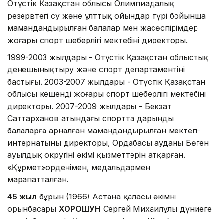
Оңтүстік Қазақстан облысы Олимпиадалық
резервтегі су және ұлттық ойындар түрі бойынша
мамандандырылған балалар мен жасөспірімдер
жоғары спорт шеберлігі мектебінің директоры.
1999-2003 жылдары - Оңтүстік Қазақстан облыстық
денешынықтыру және спорт департаментінің
бастығы. 2003-2007 жылдары - Оңтүстік Қазақстан
облысы кешенді жоғары спорт шеберлігі мектебінің
директоры. 2007-2009 жылдары - Бекзат
Саттарханов атындағы спортта дарынды
балаларға арналған мамандандырылған мектеп-
интернатының директоры, Ордабасы ауданы Бөген
ауылдық округінің әкімі қызметтерін атқарған.
«Құрмет»орденімен, медальдармен
марапатталған.
45 жыл
бұрын (1966) Астана қаласы әкімнің
орынбасары
ХОРОШУН
Сергей Михаилұлы дүниеге