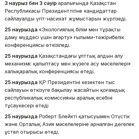
3 наурыз бен 3 сәуір
аралығында Қазақстан
Республикасы Президенттігіне кандидаттар
сайлауалды үгіт-насихат жұмыстарын жүргізеді.
25 наурызда
«Экологиялық білім мен тұрақты
даму мүддесі үшін ағарту» ғылыми-тәжірибелік
конференциясы өткізіледі.
25 наурызда
Қазақстандағы ұлттық алдын алу
механизмі: қалыптасу мен жүзеге асу мәселелері»
халықаралық конференциясы өтеді.
25 наурызда
ҚР Президентінің кезектен тыс
сайлауын өткізуге бақылау жасайтын қоғамдық
республикалық комиссияның аралық есебінің
тұсаукесері өтеді
25 наурызда
Роберт Блейктің қатысуымен Оңтүстік
және Орталық Азия мәселелеріне арналған дөңгелек
ұстел отырысы өтеді.