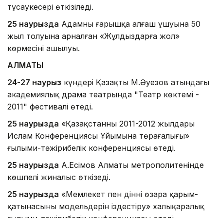
тұсаукесері өткізіледі.
25 наурызда
Адамның ғарышқа алғаш ұшуына 50
жыл толуына арналған «Жұлдыздарға жол»
көрмесінің ашылуы.
АЛМАТЫ
24-27 наурыз
күндері Қазақтың М.Әуезов атындағы
академиялық драма театрында "Театр көктемі -
2011" фестивалі өтеді.
25 наурызда
«Қазақстанның 2011-2012 жылдары
Ислам Конференциясы Ұйымына төрағалығы»
ғылыми-тәжірибелік конференциясы өтеді.
25 наурызда
А.Есімов Алматы метрополитенінде
көшпелі жиналыс өткізеді.
25 наурызда
«Мемлекет пен діннің өзара қарым-
қатынасының модельдерін іздестіру» халықаралық