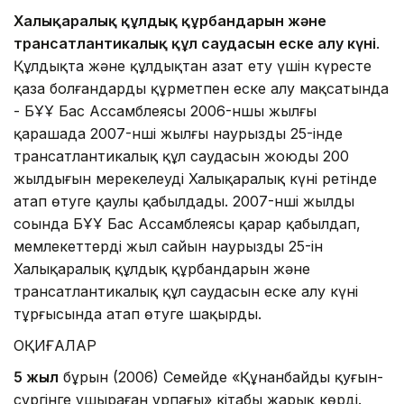
Халықаралық құлдық құрбандарын және
трансатлантикалық құл саудасын еске алу күні
.
Құлдықта және құлдықтан азат ету үшін күресте
қаза болғандарды құрметпен еске алу мақсатында
- БҰҰ Бас Ассамблеясы 2006-ншы жылғы
қарашада 2007-нші жылғы наурыздың 25-інде
трансатлантикалық құл саудасын жоюдың 200
жылдығын мерекелеудің Халықаралық күні ретінде
атап өтуге қаулы қабылдады. 2007-нші жылдың
соңында БҰҰ Бас Ассамблеясы қарар қабылдап,
мемлекеттерді жыл сайын наурыздың 25-ін
Халықаралық құлдық құрбандарын және
трансатлантикалық құл саудасын еске алу күні
тұрғысында атап өтуге шақырды.
ОҚИҒАЛАР
5 жыл
бұрын (2006) Семейде «Құнанбайдың қуғын-
сүргінге ұшыраған ұрпағы» кітабы жарық көрді.