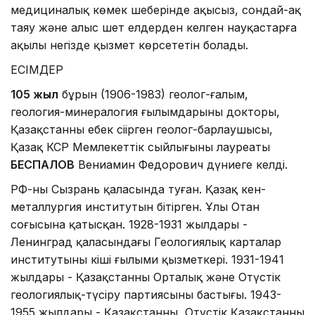
медициналық көмек шеңберінде ақысыз, сондай-ақ
таяу және алыс шет елдерден келген науқастарға
ақылы негізде қызмет көрсететін болады.
ЕСІМДЕР
105 жыл
бұрын (1906-1983) геолог-ғалым,
геология-минералогия ғылымдарының докторы,
Қазақстанның еңбек сіңірген геолог-барлаушысы,
Қазақ КСР Мемлекеттік сыйлығының лауреаты
БЕСПАЛОВ
Вениамин Федорович дүниеге келді.
РФ-ның Сызрань қаласында туған. Қазақ кен-
металлургия институтын бітірген. Ұлы Отан
соғысына қатысқан. 1928-1931 жылдары -
Ленинград қаласындағы Геологиялық карталар
институтының кіші ғылыми қызметкері. 1931-1941
жылдары - Қазақстанның Орталық және Оңтүстік
геологиялық-түсіру партиясының бастығы. 1943-
1955 жылдары - Қазақстанның, Оңтүстік Қазақстанның