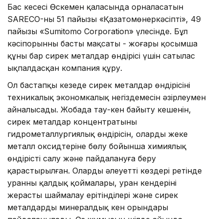
Бас кеңсесі Өскемен қаласында орналасатын
SARECO-ның 51 пайызы «Қазатомөнеркәсіптің», 49
пайызы «Sumitomo Corporation» үлесінде. Бұл
кәсіпорынның басты мақсаты - жоғары қосымша
құны бар сирек металдар өндірісі үшін сатылас
ықпалдасқан компания құру.
Ол бастапқы кезеңде сирек металдар өндірісінің
техникалық экономкалық негіздемесін әзірлеумен
айналысады. Жобада тау-кен байыту кешенін,
сирек металдар концентратының
гидрометаллургиялық өндірісін, оларды жеке
металл оксидтеріне бөлу бойынша химиялық
өндірісті салу және пайдалануға беру
қарастырылған. Олардың әлеуетті көздері ретінде
уранның қалдық қоймалары, уран кендерінің
жерасты шаймалау ерітінділері және сирек
металдардың минералдық кен орындары