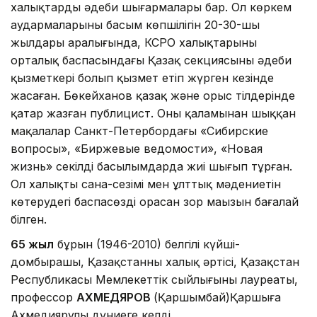
халықтардың әдеби шығармалары бар. Ол көркем
аудармаларының басым көпшілігін 20-30-шы
жылдары аралығында, КСРО халықтарының
орталық баспасындағы Қазақ секциясының әдеби
қызметкері болып қызмет етіп жүрген кезінде
жасаған. Бөкейханов қазақ және орыс тілдерінде
қатар жазған публицист. Оның қаламынан шыққан
мақалалар Санкт-Петербордағы «Сибирские
вопросы», «Биржевые ведомости», «Новая
жизнь» секілді басылымдарда жиі шығып тұрған.
Ол халықтың сана-сезімі мен ұлттық мәдениетін
көтерудегі баспасөздің орасан зор маңызын бағалай
білген.
65 жыл
бұрын (1946-2010) белгілі күйші-
домбырашы, Қазақстанның халық әртісі, Қазақстан
Республикасы Мемлекеттік сыйлығының лауреаты,
профессор
АХМЕДЯРОВ
(Қаршымбай)Қаршыға
Ахмедиярұлы дүниеге келді.