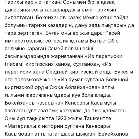
тарихы көрініс тапқан. Сонымен бірге қазақ
даласының соңғы ғасырлардағы өмір-тарихын
сипаттаған. Бөкейханов қазақ мемлекетінің пайда
болуының тарихи кезеңдерін, даму заңдылықтарын да
терең зерттеген. Бұған оның әр жылдары Ресей
императорлық география қоғамы Батыс-Сібір
бөліміне қараған Семей бөлімшесінің
басылымдарында жарияланған «Из переписки
(писем) киргизских ханов, султанов», «Из
переписки хана Средней киргизской орды Букея и
его потомков» және «Из бумаг султана Большой
киргизской орды Сюка Аблайханова» атты
ғылыми жарияланымдары куә бола алады.
Бөкейханов назарынан Кенесары Қасымұлы
бастаған ұлт азаттық көтерілісі де тыс қалмаған.
Оның бұл тақырыпта 1923 жылы Ташкентте
«Материалы к истории султана Кенесары
Касымова» атты кітапшасы шыққан. Бөкейханов