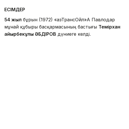
ЕСІМДЕР
54 жыл
бұрын (1972) «ҚазТрансОйл»АҚ Павлодар
мұнай құбыры басқармасының бастығы
Темірхан
Қайырбекұлы ӘБДІРОВ
дүниеге келді.
Фото: t.me/samrukazynaofficial