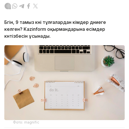
Бүгін, 9 тамыз күні тұлғалардан кімдер дүниеге
келген? Kazinform оқырмандарына есімдер
күнтізбесін ұсынады.
Фото: magnific