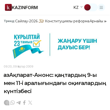
KAZINFORM
KZ
Сайлау-2026
Конституциялық реформа
Арнайы жо
Тренд:
09:20, 09 Қаңтар 2009
ҚазАқпарат-Анонс: қаңтардың 9-ы
мен 11-і аралығындағы оқиғалардың
күнтізбесі