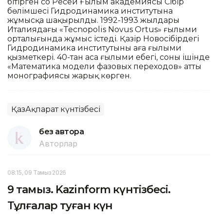
ҚазАқпарат күнтізбесі
без автора
Авторлар
08:15, 09 Тамыз 2026
9 тамыз. Kazinform күнтізбесі.
Тұлғалар туған күн