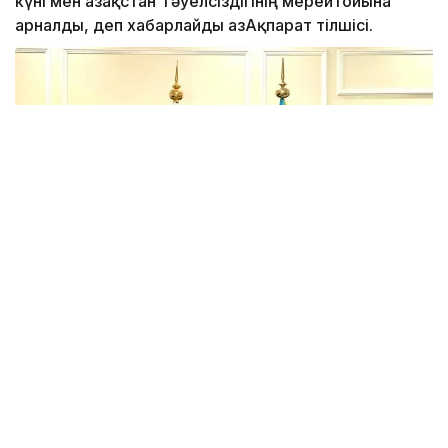
күні мен Қазақстан Тәуелсіздігінің мерейтойына
арналды, деп хабарлайды ҚазАқпарат тілшісі.
Іс-шара барысында Сауд Арабиясы Корольдігідегі
Қазақстан Елшісі Берік Арын Тәуелсіздік жылдары
ішіндегі Қазақстанның негізгі жетістіктері,
халықаралық аренадағы таңқаларлық жеңістері