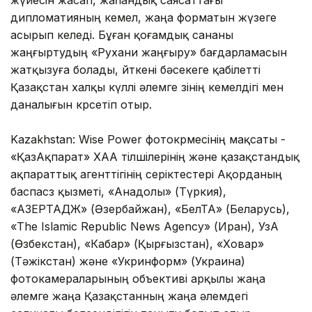
дипломатияның кемел, жаңа форматын жүзеге
асырып келеді. Бұған қоғамдық сананы
жаңғыртудың «Рухани жаңғыру» бағдарламасын
жатқызуға болады, өйткені бәсекеге қабілетті
Қазақстан халқы күллі әлемге өзінің кемелдігі мен
даналығын көрсетіп отыр.
Kazakhstan: Wise Power фотокөрмесінің мақсаты -
«ҚазАқпарат» ХАА тілшілерінің және қазақстандық
ақпараттық агенттігінің серіктестері Ақорданың
баспасөз қызметі, «Анадолы» (Түркия),
«АЗЕРТАДЖ» (Әзербайжан), «БелТА» (Беларусь),
«The Islamic Republic News Agency» (Иран), УзА
(Өзбекстан), «Кабар» (Қырғызстан), «Ховар»
(Тәжікстан) және «Укринформ» (Украина)
фотокамераларының объективі арқылы жаңа
әлемге жаңа Қазақстанның жаңа әлемдегі