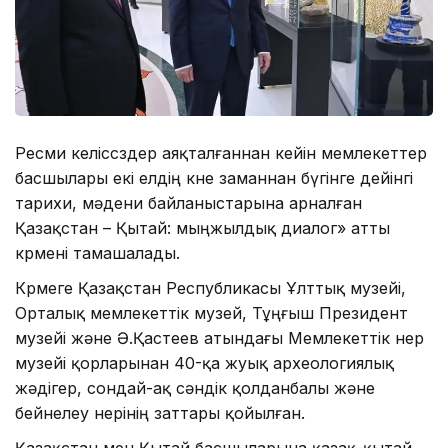
Ресми келіссөздер аяқталғаннан кейін мемлекеттер
басшылары екі елдің көне заманнан бүгінге дейінгі
тарихи, мәдени байланыстарына арналған
Қазақстан – Қытай: мыңжылдық диалог» атты
көрмені тамашалады.
Көрмеге Қазақстан Республикасы Ұлттық музейі,
Орталық мемлекеттік музей, Тұңғыш Президент
музейі және Ә.Қастеев атындағы Мемлекеттік өнер
музейі қорларынан 40-қа жуық археологиялық
жәдігер, сондай-ақ сәндік қолданбалы және
бейнелеу өнерінің заттары қойылған.
Қазақстан мен Қытай басшыларына қазақ-қытай