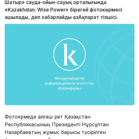
Шатыр» сауда-ойын-сауық орталығында
«Kazakhstan: Wise Power» бірегей фотокөрмесі
ашылады, деп хабарлайды ҚазАқпарат тілшісі.
Фотокөрмеде алғаш рет Қазақстан
Республикасының Президенті Нұрсұлтан
Назарбаевтың жұмыс барысы түсірілген