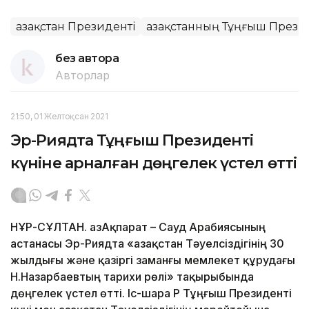
Қазақстан Президенті
Қазақстанның Тұңғыш Презид
без автора
Авторлар
21:50, 01 Желтоқсан 2021
Эр-Риядта Тұңғыш Президенті
күніне арналған дөңгелек үстел өтті
НҰР-СҰЛТАН. ҚазАқпарат – Сауд Арабиясының
астанасы Эр-Риядта «Қазақстан Тәуелсіздігінің 30
жылдығы және қазіргі заманғы мемлекет құрудағы
Н.Назарбаевтың тарихи рөлі» тақырыбында
дөңгелек үстел өтті. Іс-шара ҚР Тұңғыш Президенті