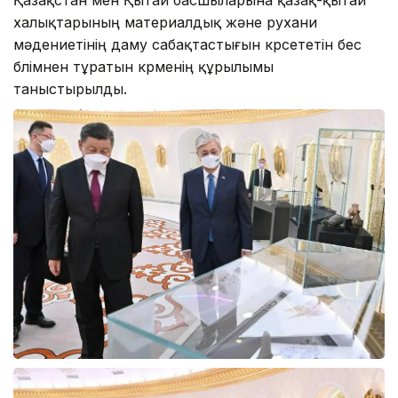
халықтарының материалдық және рухани
мәдениетінің даму сабақтастығын көрсететін бес
бөлімнен тұратын көрменің құрылымы
таныстырылды.