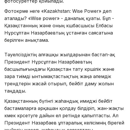
фотосуреттер қойылады.
Фотокөрме неге «Kazakhstan: Wise Power» деп
аталады? «Wise power» - даналық қуаты. Бұл -
Қазақстанның және оның көшбасшысы Елбасы
Нұрсұлтан Назарбаевтың ұстанған саясатына
берілген анықтама.
Тәуелсіздіктің алғашқы жылдарынан бастап-ақ
Президент Нұрсұлтан Назарбаевтың
басшылығындағы Қазақстан тату көршілік және
өзара тиімді ынтымақтастықтың жаңа әлемдік
трендтерін жасай отырып, бейбіт даму жолын
таңдады.
Қазақстанның бүгінгі жаһандық имиджі бейбіт
бастамаларға әрқашан қолдау білдіріп, жан-жақты
көмек көрсетуге дайын ел ретінде қалыптасты. Ал
Президент Назарбаев ұлтаралық келісімнің бірегей
жүйесін жасап, жаһандық саясаттағы