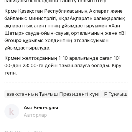
салиқалы белсенділігін таныту болып отыр.
Көрме Қазақстан Республикасының Ақпарат және
байланыс министрлігі, «ҚазАқпарат» халықаралық
ақпараттық агенттігінің ұйымдастыруымен «Хан
Шатыр» сауда-ойын-сауық орталығының және «BI
Group» құрылыс холдингінің атсалысуымен
ұйымдастырылуда.
Көрмені желтоқсанның 1-10 аралығында сағат 10:
00-ден 23: 00-ге дейін тамашалауға болады. Кіру
тегін.
Қазақстанның Тұңғыш Президенті күні
ҚР Тұңғыш 
Аян Бекенұлы
Авторлар