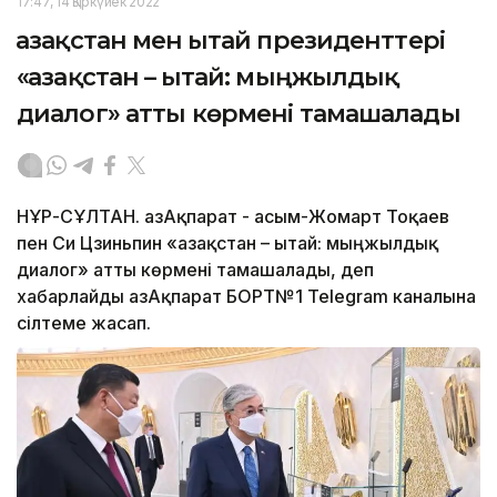
17:47, 14 Қыркүйек 2022
Қазақстан мен Қытай президенттері
«Қазақстан – Қытай: мыңжылдық
диалог» атты көрмені тамашалады
НҰР-СҰЛТАН. ҚазАқпарат - Қасым-Жомарт Тоқаев
пен Си Цзиньпин «Қазақстан – Қытай: мыңжылдық
диалог» атты көрмені тамашалады, деп
хабарлайды ҚазАқпарат БОРТ№1 Telegram каналына
сілтеме жасап.