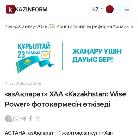
KAZINFORM
KZ
Сайлау-2026
Конституциялық реформа
Арнайы жо
Тренд:
14:35, 30 Қараша 2018
«ҚазАқпарат» ХАА «Kazakhstan: Wise
Power» фотокөрмесін өткізеді
АСТАНА. ҚазАқпарат - 1 желтоқсан күні «Хан