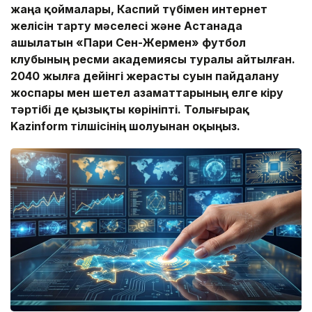
жаңа қоймалары,
Каспий түбімен интернет
желісін тарту мәселесі және Астанада
ашылатын «Пари Сен-Жермен» футбол
клубының ресми академиясы туралы айтылған.
2040 жылға дейінгі жерасты суын пайдалану
жоспары мен
шетел азаматтарының елге кіру
тәртібі де
қызықты көрініпті. Толығырақ
Kaz
inform тілшісінің шолуынан оқыңыз.