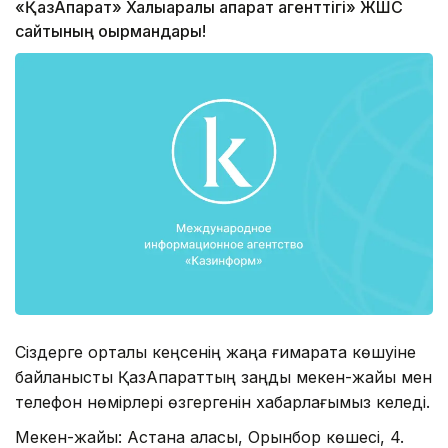
«ҚазАқпарат» Халықаралық ақпарат агенттігі» ЖШС
сайтының оқырмандары!
Сіздерге орталық кеңсенің жаңа ғимаратқа көшуіне
байланысты ҚазАқпараттың заңды мекен-жайы мен
телефон нөмірлері өзгергенін хабарлағымыз келеді.
Мекен-жайы: Астана қаласы, Орынбор көшесі, 4.