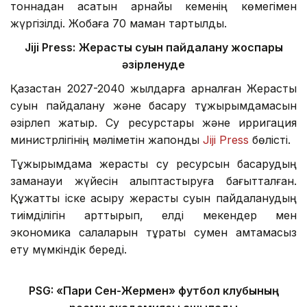
тоннадан асатын арнайы кеменің көмегімен
жүргізілді. Жобаға 70 маман тартылды.
Jiji Press:
Жерасты суын пайдалану жоспары
әзірленуде
Қазақстан 2027-2040 жылдарға арналған Жерасты
суын пайдалану және басқару тұжырымдамасын
әзірлеп жатыр. Су ресурстары және ирригация
министрлігінің мәліметін жапондық
Jiji Press
бөлісті.
Тұжырымдама жерасты су ресурсын басқарудың
заманауи жүйесін қалыптастыруға бағытталған.
Құжатты іске асыру жерасты суын пайдаланудың
тиімділігін арттырып, елді мекендер мен
экономика салаларын тұрақты сумен қамтамасыз
ету мүмкіндік береді.
PSG: «Пари Сен-Жермен» футбол клубының