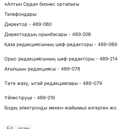
«Алтын Орда» бизнес орталығы
Телефондары:
Директор - 489-080
Директордың орынбасары - 489-208
Қазақ редакциясының шеф-редакторы - 489-089
Орыс редакциясының шеф-редакторы - 489-214
Ағылшын редакциясы - 489-078
Төте жазу, қытай редакциялары - 489-079
Үйлестіруші - 489-216
Біздің электрондық мекен-жайымыз өзгерген жоқ.
БАҚ
Қоғам