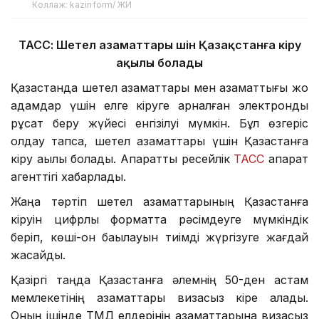
Коллаж: kazinform/ ЖИ
ТАСС: Шетел азаматтары үшін Қазақстанға кіру
ақылы болады
Қазақстанда шетел азаматтары мен азаматтығы жоқ
адамдар үшін елге кіруге арналған электронды
рұқсат беру жүйесі енгізілуі мүмкін. Бұл өзгеріс
қолдау тапса, шетел азаматтары үшін Қазақстанға
кіру ақылы болады. Ақпаратты ресейлік
ТАСС
ақпарат
агенттігі хабарлады.
Жаңа тәртіп шетел азаматтарының Қазақстанға
кіруін цифрлық форматта рәсімдеуге мүмкіндік
беріп, көші-қон бақылауын тиімді жүргізуге жағдай
жасайды.
Қазіргі таңда Қазақстанға әлемнің 50-ден астам
мемлекетінің азаматтары визасыз кіре алады.
Оның ішінде ТМД елдерінің азаматтарына визасыз