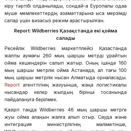
кіру тәртібі қолданылады, сондай-ақ Еуропалық одаққа
мүше мемлекеттердің азаматтарына қысқа мерзімді
сапар үшін визасыз режим қарастырылған.
Report: Wildberries Қазақстанда екі қойма
салады
Ресейлік Wildberries маркетплейсі Қазақстанда
жалпы аумағы 260 мың шаршы метрді құрайтын
қойма кешендерін салып жатыр. Оның ішінде 160
мың шаршы метрлік қойма Астанада, ал тағы 100
мың шаршы метрлік нысан Алматыда орналасады.
Report
агенттігінің жазуынша, жаңа логистикалық
нысандар келер жылдың бірінші тоқсанында
пайдалануға берілмек.
Қазіргі таңда Wildberries 46 мың шаршы метрге
жуық қойма алаңын жалға алып отыр. Сауда және
интеграция министрлігінің мәліметінше,