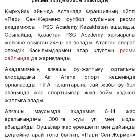
ресми академиясы ашылады
Қыркүйек айында Астанада Францияның әйгілі
«Пари Сен-Жермен» футбол клубының ресми
академиясы – PSG Academy Kazakhstan ашылады.
Осылайша, Қазақстан PSG Academy халықаралық
желісіне қосылған 24-ші ел болады. Аталған ақпарат
әлемдік басылымдармен қатар клубтың
ресми
сайтында
да жарияланды.
Академияның алғашқы оқу-жаттығу орталығы
елордадағы Air Arena спорт кешенінде
орналасады. FIFA талаптарына сай жабық футбол
алаңында жас спортшылар жыл бойы үздіксіз
жаттыға алады.
Алғашқы маусымда академия 6-14 жас
аралығындағы 300-ге жуық ұл мен қызды
қабылдайды. Оқушылар жас ерекшелігі мен дайындық
деңгейіне қарай топқа бөлініп, «Пари Сен-Жермен»