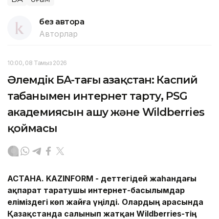
без автора
Авторлар
10:00, 08 Тамыз 2026
Әлемдік БАҚ-тағы Қазақстан: Каспий
табанымен интернет тарту, PSG
академиясын ашу және Wildberries
қоймасы
АСТАНА.
KAZINFORM -
Әдеттегідей жаһандағы
ақпарат таратушы интернет-басылымдар
еліміздегі көп жайға үңілді. Олардың арасында
Қазақстанда салынып жатқан Wildberries-тің