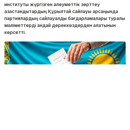
институты жүргізген әлеуметтік зерттеу
қазақстандықтардың Құрылтай сайлауы қарсаңында
партиялардың сайлауалды бағдарламалары туралы
мәліметтерді қандай дереккөздерден алатынын
көрсетті.
Фото: Kazinform / ЖИ