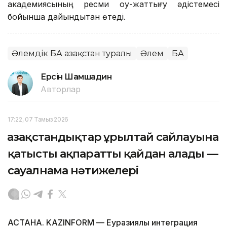
академиясының ресми оқу-жаттығу әдістемесі
бойынша дайындықтан өтеді.
Әлемдік БАҚ Қазақстан туралы
Әлем
БАҚ
Ерсiн Шамшадин
Авторлар
17:22, 07 Тамыз 2026
Қазақстандықтар Құрылтай сайлауына
қатысты ақпаратты қайдан алады —
сауалнама нәтижелері
АСТАНА. KAZINFORM — Еуразиялық интеграция