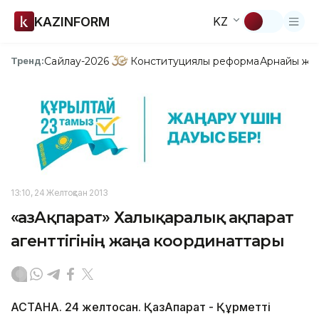
KAZINFORM
KZ
Сайлау-2026
Конституциялық реформа
Арнайы жо
Тренд:
13:10, 24 Желтоқсан 2013
«ҚазАқпарат» Халықаралық ақпарат
агенттігінің жаңа координаттары
АСТАНА. 24 желтоқсан. ҚазАқпарат - Құрметті