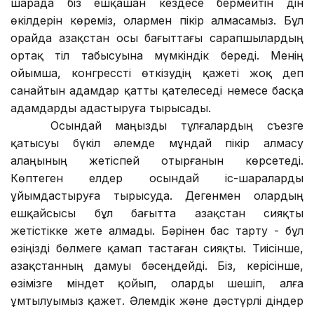
шарада біз ешқашан кездесе бермейтін дін
өкілдерін көреміз, олармен пікір алмасамыз. Бұл
орайда Қазақстан осы бағыттағы сарапшылардың
ортақ тіл табысуына мүмкіндік береді. Менің
ойымша, конгрессті өткізудің қажеті жоқ деп
санайтын адамдар қатты қателеседі немесе басқа
адамдарды адастыруға тырысады.
Осындай маңызды тұлғалардың съезге
қатысуы бүкіл әлемде мұндай пікір алмасу
алаңының жетіспей отырғанын көрсетеді.
Көптеген елдер осындай іс-шараларды
ұйымдастыруға тырысуда. Дегенмен олардың
ешқайсысы бұл бағытта Қазақстан сияқты
жетістікке жете алмады. Бәрінен бас тарту - бұл
өзіңізді бөлмеге қамап тастаған сияқты. Тиісінше,
Қазақстанның дамуы бәсеңдейді. Біз, керісінше,
өзімізге міндет қойып, оларды шешіп, алға
ұмтылуымыз қажет. Әлемдік және дәстүрлі діндер