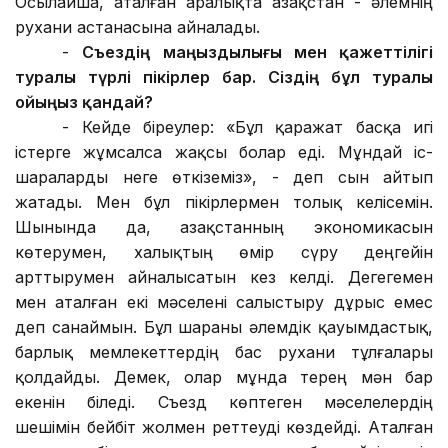
Осылайша, аталған аралықта Қазақстан - әлемнің
рухани астанасына айналады.
-
Съездің маңыздылығы мен қажеттілігі
туралы түрлі пікірлер бар. Сіздің бұл туралы
ойыңыз қандай?
-
Кейде біреулер: «Бұл қаражат басқа игі
істерге жұмсалса жақсы болар еді. Мұндай іс-
шараларды неге өткіземіз», - деп сын айтып
жатады. Мен бұл пікірлермен толық келісемін.
Шынында да, Қазақстанның экономикасын
көтерумен, халықтың өмір сүру деңгейін
арттырумен айналысатын кез келді. Дегегемен
мен аталған екі мәселені салыстыру дұрыс емес
деп санаймын. Бұл шараны әлемдік қауымдастық,
барлық мемлекеттердің бас рухани тұлғалары
қолдайды. Демек, олар мұнда терең мән бар
екенін біледі. Съезд көптеген мәселелердің
шешімін бейбіт жолмен реттеуді көздейді. Аталған