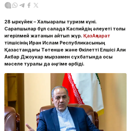
28 қыркүйек – Халықаралық туризм күні.
Сарапшылар бұл салада Каспийдің әлеуеті толық
игерілмей жатқанын айтып жүр.
ҚазАқпарат
тілшісінің Иран Ислам Республикасының
Қазақстандағы Төтенше және Өкілетті Елшісі Али
Акбар Джоукар мырзамен сұхбатында осы
мәселе туралы да әңгіме өрбіді.