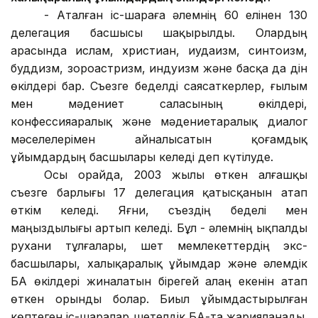
-
Аталған іс-шараға әлемнің 60 елінен 130
делегация басшысы шақырылды. Олардың
арасында ислам, христиан, иудаизм, синтоизм,
буддизм, зороастризм, индуизм және басқа да дін
өкілдері бар. Съезге беделді саясаткерлер, ғылым
мен мәдениет саласының өкілдері,
конфессияаралық және мәдениетаралық диалог
мәселелерімен айналысатын қоғамдық
ұйымдардың басшылары келеді деп күтілуде.
Осы орайда, 2003 жылы өткен алғашқы
съезге барлығы 17 делегация қатысқанын атап
өткім келеді. Яғни, съездің беделі мен
маңыздылығы артып келеді. Бұл - әлемнің ықпалды
рухани тұлғалары, шет мемлекеттердің экс-
басшылары, халықаралық ұйымдар және әлемдік
БАҚ өкілдері жиналатын бірегей алаң екенін атап
өткен орынды болар. Биыл ұйымдастырылған
көптеген іс-шаралар шетелдік БАҚ-та жарияланады.