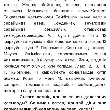
жатыр. Жоспар бойынша, съездің пленарлық
отырысы Мемлекет басшысы Қасым-Жомарт
Тоқаевтың қатысуымен Бейбітшілік және келісім
сарайында өтеді. Сондай-ақ, Тәуелсіздік
сарайында секциялық отырыстар
ұйымдастырылады. Ал, бұған дейін, яғни 12
қыркүйекте жұмыс тобы жеке жиналыс өткізеді. 13
қыркүйек күні ҚР Парламенті Сенатының спикері
Мәулен Әшімбаевтың төрағалығымен съезд
Хатшылығының XX отырысы өтеді. Яғни, бізде іс
жүзінде төрт жұмыс күні болады. Олар: 12, 13, 14,
15 қыркүйек. 11 қыркүйекте қонақтарды күтіп
аламыз. Кейін 15 және 16 қыркүйек күндерді
сапарын тәмамдаған мәртебелі меймандарды
шығарып салу жоспарланған.
-
Съезге әлемнің қанша елінен делегация
қатысады? Сонымен қатар, қандай діни және
халықаралық ұйымдардың өкілдері келеді?