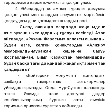
терроризмге қарсы іс-қимылға қосқан үлесі.
4. Әйелдердің қоғамның тұрақты дамуына
қосқан үлесі мен олардың әлеуметтік мәртебесін
қолдаудағы діни қоғамдастықтардың рөлі.
-
Съезд аясында елордада жаңа мәдени
және рухани нысандардың тұсауы кесіледі. Атап
айтқанда, «Рухани Жарасым» аллеясы ашылады.
Бұдан өзге, келген қонақтардың «Алжир»
мемориалды-мұражай кешеніне баруы
жоспарланған. Биыл Қазақстан меймандарды
бұдан басқа тағы да қандай жаңалықтармен таң
қалдырады?
-
«Бәйтерек» монументі жанындағы
саябақта тақырыптық фотокөрмелер
ұйымдастырылады. Онда Нұр-Сұлтан қаласында
өткен Әлемдік және дәстүрлі діндер
көшбасшыларының бұрынғы алты съезінің
тарихына арналған суреттер қойылады.