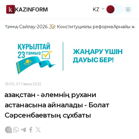
KAZINFORM
KZ
Сайлау-2026
Конституциялық реформа
Арнайы жо
Тренд:
19:00, 01 Тамыз 2022
Қазақстан - әлемнің рухани
астанасына айналады - Болат
Сәрсенбаевтың сұхбаты