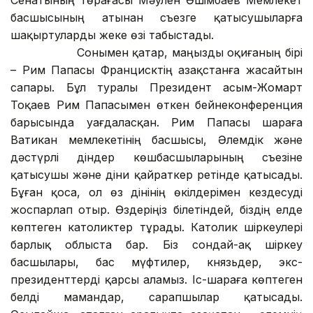
Сенатының төрағасы Мәулен Әшімбаев Мемлекет
басшысының атынан съезге қатысушыларға
шақыртуларды жеке өзі табыстады.
Сонымен қатар, маңызды оқиғаның бірі
– Рим Папасы Францисктің Қазақстанға жасайтын
сапары. Бұл туралы Президент Қасым-Жомарт
Тоқаев Рим Папасымен өткен бейнеконференция
барысында уағдаласқан. Рим Папасы шараға
Ватикан мемлекетінің басшысы, Әлемдік және
дәстүрлі діндер көшбасшыларының съезіне
қатысушы және діни қайраткер ретінде қатысады.
Бұған қоса, ол өз дінінің өкілдерімен кездесуді
жоспарлап отыр. Өздеріңіз білетіндей, біздің елде
көптеген католиктер тұрады. Католик шіркеулері
барлық облыста бар. Біз сондай-ақ шіркеу
басшылары, бас мүфтилер, князьдер, экс-
президенттерді қарсы аламыз. Іс-шараға көптеген
белді мамандар, сарапшылар қатысады.