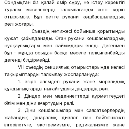
Сондықтан біз қалай өмір сүру, не істеу керектігі
туралы мәселелерді талқылағанды жөн көріп
отырымыз. Бұл ретте рухани көшбасшылардың
рөлі жоғары.
Съездің нәтижесі бойынша қорытынды
құжат қабылданады. Оған рухани көшбасылардың
нұсқаулықтары мен пайымдары енеді. Дегенмен
бұл - мұнда осыдан басқа мәселе талқыланбайды
дегенді білдірмейді.
VII съездің секциялық отырыстарында келесі
тақырыптарды талқылау жоспарлануда:
1. Қазіргі әлемдегі рухани және моральдық
құндылықтарды нығайтудағы діндердің рөлі.
2. Діндер мен мәдениеттерді құрметтеудегі
білім мен діни ағартудың рөлі.
3. Діни көшбасшылар мен саясаткерлердің
жаһандық дінаралық диалог пен бейбітшілікті
ілгерілетуге, экстремизмге, радикализмге және