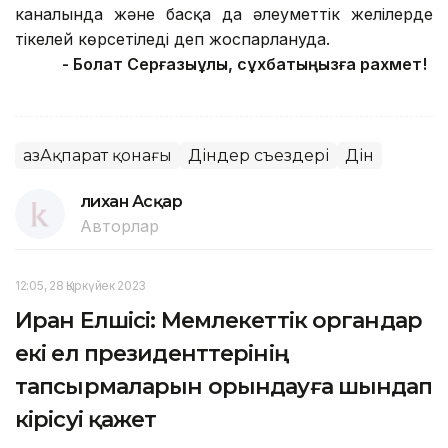
каналында және басқа да әлеуметтік желілерде
тікелей көрсетіледі деп жоспарлануда.
-
Болат Серғазыұлы, сұхбатыңызға рахмет!
ҚазАқпарат қонағы
Діндер съездері
Дін
Әлихан Асқар
Авторлар
12:05, 28 Қыркүйек 2023
Иран Елшісі: Мемлекеттік органдар
екі ел президенттерінің
тапсырмаларын орындауға шындап
кірісуі қажет