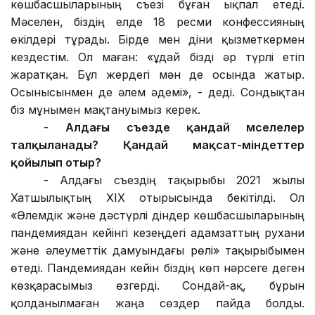
көшбасшыларының съезі бұған ықпал етеді.
Мәселен, біздің елде 18 ресми конфессияның
өкілдері тұрады. Бірде мен діни қызметкермен
кездестім. Ол маған: «Құдай бізді әр түрлі етіп
жаратқан. Бұл жердегі мән де осында жатыр.
Осынысынмен де әлем әдемі», - деді. Сондықтан
біз мұнымен мақтануымыз керек.
-
Алдағы съезде қандай мәселелер
талқыланады? Қандай мақсат-міндеттер
қойылып отыр?
-
Алдағы съездің тақырыбы 2021 жылы
Хатшылықтың XIX отырысында бекітілді. Ол
«Әлемдік және дәстүрлі діндер көшбасшыларының
пандемиядан кейінгі кезеңдегі адамзаттың рухани
және әлеуметтік дамуындағы рөлі» тақырыбымен
өтеді. Пандемиядан кейін біздің көп нәрсеге деген
көзқарасымыз өзгерді. Сондай-ақ, бұрын
қолданылмаған жаңа сөздер пайда болды.