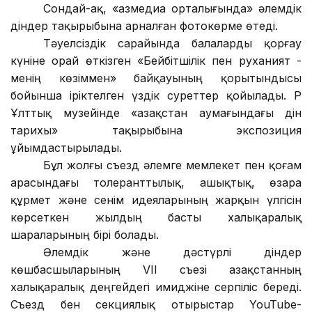
Сондай-ақ, «Қазмедиа орталығында» әлемдік
діндер тақырыбына арналған фотокөрме өтеді.
Тәуелсіздік сарайында балаларды қорғау
күніне орай өткізген «Бейбітшілік пен руханият -
менің көзіммен» байқауының қорытындысы
бойынша іріктелген үздік суреттер қойылады. ҚР
Ұлттық музейінде «Қазақстан аумағындағы дін
тарихы» тақырыбына экспозиция
ұйымдастырылады.
Бұл жолғы съезд әлемге мемлекет пен қоғам
арасындағы толеранттылық, ашықтық, өзара
құрмет және сенім идеяларының жарқын үлгісін
көрсеткен жылдың басты халықаралық
шараларының бірі болады.
Әлемдік және дәстүрлі діндер
көшбасшыларының VII съезі Қазақстанның
халықаралық деңгейдегі имиджіне серпіліс береді.
Съезд бен секциялық отырыстар YouTube-