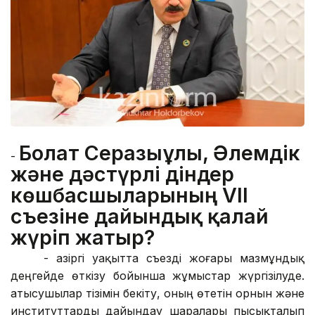
Болат Серғазыұлы, Әлемдік
-
және дәстүрлі діндер
көшбасшыларының VII
съезіне дайындық қалай
жүріп жатыр?
-
Қазіргі уақытта съезді жоғары мазмұндық
деңгейде өткізу бойынша жұмыстар жүргізілуде.
Қатысушылар тізімін бекіту, оның өтетін орнын және
институттарды дайындау шаралары пысықталып