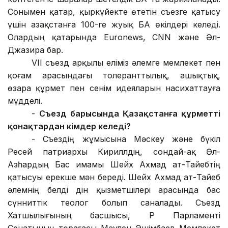
Сонымен қатар, қыркүйекте өтетін съезге қатысу
үшін Қазақстанға 100-ге жуық БАҚ өкілдері келеді.
Олардың қатарында Euronews, CNN және Әл-
Джазира бар.
VII съезд арқылы еліміз әлемге мемлекет пен
қоғам арасындағы толеранттылық, ашықтық,
өзара құрмет пен сенім идеяларын насихаттауға
мүдделі.
-
Съезд барысында Қазақстанға құрметті
қонақтардан кімдер келеді?
-
Съездің жұмысына Мәскеу және бүкіл
Ресей патриархы Кириллдің, сондай-ақ Әл-
Азһардың Бас имамы Шейх Ахмад ат-Тайебтің
қатысуы ерекше мән береді. Шейх Ахмад ат-Тайеб
әлемнің белді дін қызметшілері арасында бас
сүнниттік теолог болып саналады. Съезд
Хатшылығының басшысы, ҚР Парламенті