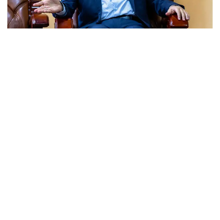
Фото: Солтан Жексенбеков/ҚазАқпарат
Каспиймен круиз жасайтын кеме шығаруға
не кедергі?
- Елші мырза, сұхбатымызды екі елдің
арасындағы алыс-берістен бастайықшы.
Қазақстаннан Иранға ең көп экспортталатын 5
тауар мен Ираннан Қазақстанға ең көп
импортталатын 5 тауарды атасаңыз.
- Аса қамқор Алланың атымен бастаймын. Иран
мен Қазақстанның сауда-экономикалық
байланыстары негізі жақсы. Бірақ, екі елдің бар