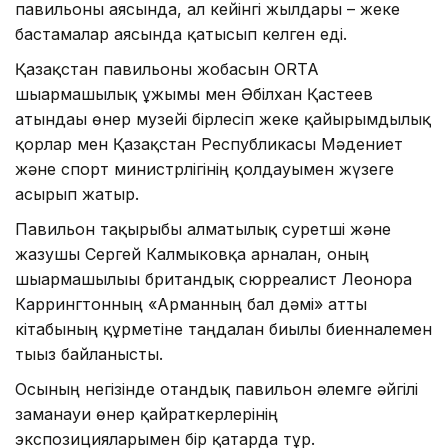
павильоны аясында, ал кейінгі жылдары – жеке
бастамалар аясында қатысып келген еді.
Қазақстан павильоны жобасын ORTA
шығармашылық ұжымы мен Әбілхан Қастеев
атындағы өнер музейі бірлесіп жеке қайырымдылық
қорлар мен Қазақстан Республикасы Мәдениет
және спорт министрлігінің қолдауымен жүзеге
асырып жатыр.
Павильон тақырыбы алматылық суретші және
жазушы Сергей Калмыковқа арналған, оның
шығармашылығы британдық сюрреалист Леонора
Каррингтонның «Арманның бал дәмі» атты
кітабының құрметіне таңдалған биылғы биенналемен
тығыз байланысты.
Осының негізінде отандық павильон әлемге әйгілі
заманауи өнер қайраткерлерінің
экспозицияларымен бір қатарда тұр.