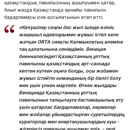
қазақстандық павильонның ашылуымен қатар,
биыл жазда Қазақстанда арнайы павильон
бағдарламасы іске қосылатынын атап өтті.
«Келушілер соңғы бес жыл ішінде өзінің
жаңашыл идеяларымен жұмыс істеп келе
жатқан ORTA сияқты Калмыковтың әлеміне
таң қалатынына сенімдімін. Венеция
биенналесіндегі Қазақстанның ұлттық
павильоны қазақстандық арт-сахнада
көптен күткен оқиға болды, осы жобамен
жұмыс істейтін команданың бір бөлігі болу
мен үшін үлкен мәртебе. Өткен жылдары
Венецияда Қазақстанның ұлттық
павильонын талқылауға бастамашылық ету
үшін қатарлас бағдарламалар, көрмелер
мен жобалар ұйымдастырған суретшілердің,
кураторлар мен өнертанушылардың күш -
жігерінсіз павильон ашылмас еді», - деді