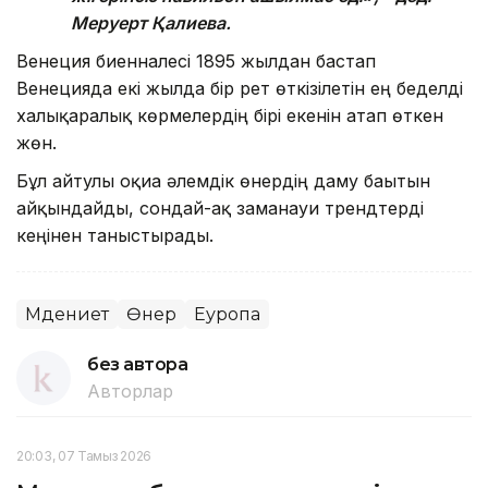
Меруерт Қалиева.
Венеция биенналесі 1895 жылдан бастап
Венецияда екі жылда бір рет өткізілетін ең беделді
халықаралық көрмелердің бірі екенін атап өткен
жөн.
Бұл айтулы оқиға әлемдік өнердің даму бағытын
айқындайды, сондай-ақ заманауи трендтерді
кеңінен таныстырады.
Мәдениет
Өнер
Еуропа
без автора
Авторлар
20:03, 07 Тамыз 2026