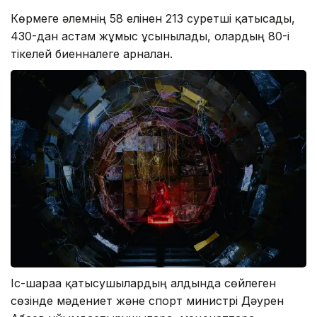
Көрмеге әлемнің 58 елінен 213 суретші қатысады,
430-дан астам жұмыс ұсынылады, олардың 80-і
тікелей биенналеге арналған.
Іс-шараға қатысушылардың алдында сөйлеген
сөзінде мәдениет және спорт министрі Дәурен