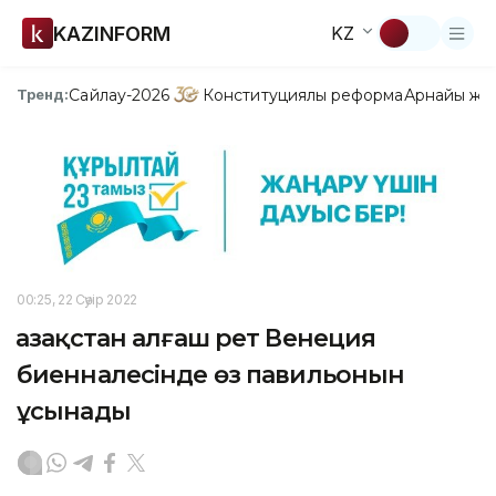
KAZINFORM
KZ
Сайлау-2026
Конституциялық реформа
Арнайы жо
Тренд:
00:25, 22 Сәуір 2022
Қазақстан алғаш рет Венеция
биенналесінде өз павильонын
ұсынады