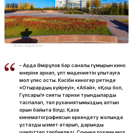
Фото: Kazinform
– Ардақ Әмірқұлов бар саналы ғұмырын кино
өнеріне арнап, ұлт мәдениетін ұлықтауға
мол үлес қосты. Кәсіби киногер ретінде
«Отырардың күйреуі», «Абай», «Қош бол,
Гүлсары!» сияқты тарихи туындыларды
таспалап, төл руханиятымыздың алтын
қорын байыта білді. Қазақ
кинематографиясын өркендету жолында
ұстаздық қызмет атқарып, дарынды
шәкірттер тәрбиеледі. Соңына рухани мол