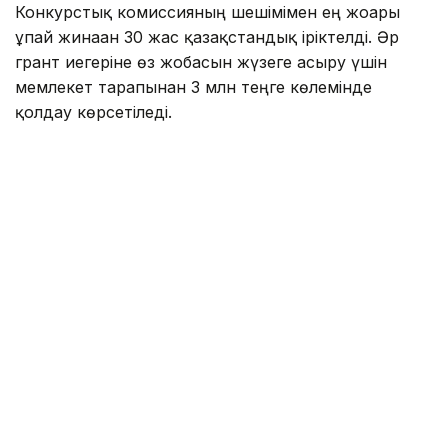
Конкурстық комиссияның шешімімен ең жоғары
ұпай жинаған 30 жас қазақстандық іріктелді. Әр
грант иегеріне өз жобасын жүзеге асыру үшін
мемлекет тарапынан 3 млн теңге көлемінде
қолдау көрсетіледі.
2026 жылы байқауға 2200-ден астам өтінім түсіп,
оның 1745-і қарауға жіберілді. Атап айтқанда,
«Бизнес» бағыты бойынша — 663, «Ақпараттық
технологиялар» — 383, «Ғылым» — 218,
«Мәдениет» — 174, «Медиа» — 158 және
«Волонтерлік» бағыты бойынша 149 өтінім
қабылданды.
«Тәуелсіздік ұрпақтары» гранты дарынды
жастарды қолдау мақсатында Мемлекет басшысы
Қасым-Жомарт Тоқаевтың бастамасымен 2021
жылы тағайындалған.
Грант тағайындалған уақыттан бері 153 жас