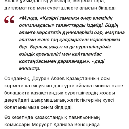
Абаев ұйымдастырушыларға, меценаттарға,
дипломаттар мен суретшілерге алғысын білдірді.
«Мұнда, «Қазіргі заманғы өнер әлемінің
олимпиадасы» таланттарды іздейді. Біздің
әлемге көрсететін дүниелеріміз бар, мақтана
алатын және таң қалдыратын нәрселеріміз
бар. Барлық уақытта да суретшілеріміз
өзіндік ерекшелігі мен қайталанбас
қолтаңбасымен дараланады», - деді
министр.
Сондай-ақ, Дәурен Абаев Қазақстанның осы
көрмеге қатысуы игі дәстүрге айналатынына және
болашақта қазақстандық суретшілердің жоғары
деңгейдегі шығармашылық жетістіктерінің куәсі
болатынымызға сенім білдірді.
Өз кезегінде қазақстандық павильонның
комиссары Меруерт Қалиева Венецияда