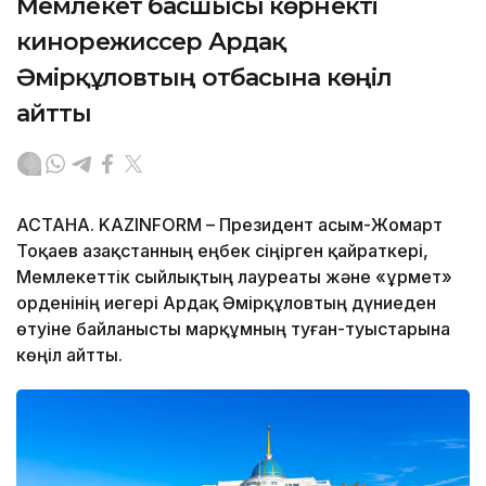
Мемлекет басшысы көрнекті
кинорежиссер Ардақ
Әмірқұловтың отбасына көңіл
айтты
АСТАНА. KAZINFORM – Президент Қасым-Жомарт
Тоқаев Қазақстанның еңбек сіңірген қайраткері,
Мемлекеттік сыйлықтың лауреаты және «Құрмет»
орденінің иегері Ардақ Әмірқұловтың дүниеден
өтуіне байланысты марқұмның туған-туыстарына
көңіл айтты.