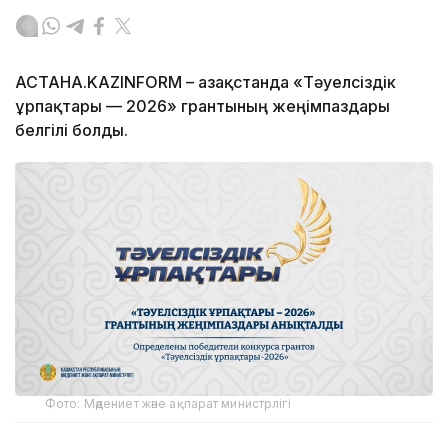
АСТАНА.KAZINFORM – Қазақстанда «Тәуелсіздік
ұрпақтары — 2026» грантының жеңімпаздары
белгілі болды.
Фото: Мәдениет және ақпарат министрлігі