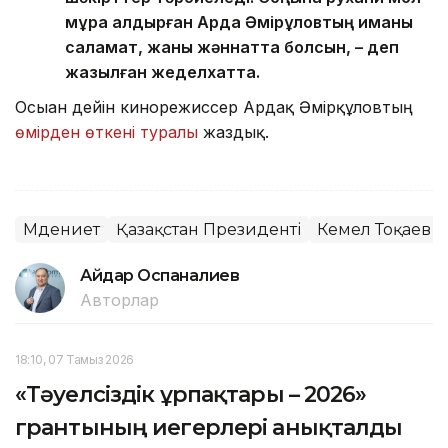
мұра қалдырған Ардақ Әмірқұловтың иманы
саламат, жаны жәннатта болсын, – деп
жазылған жеделхатта.
Осыған дейін кинорежиссер Ардақ Әмірқұловтың
өмірден өткені туралы
жаздық.
Мәдениет
Қазақстан Президенті
Кемел Тоқаев
Айдар Оспаналиев
Авторлар
18:10, 07 Тамыз 2026
«Тәуелсіздік ұрпақтары – 2026»
грантының иегерлері анықталды