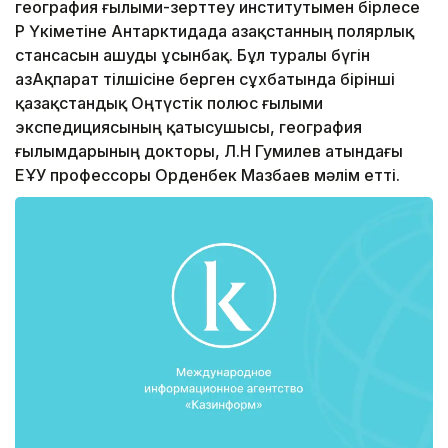
география ғылыми-зерттеу институтымен бірлесе
ҚР Үкіметіне Антарктидада Қазақстанның полярлық
стансасын ашуды ұсынбақ. Бұл туралы бүгін
ҚазАқпарат тілшісіне берген сұхбатында бірінші
қазақстандық Оңтүстік полюс ғылыми
экспедициясының қатысушысы, география
ғылымдарының докторы, Л.Н Гумилев атындағы
ЕҰУ профессоры Орденбек Мазбаев мәлім етті.