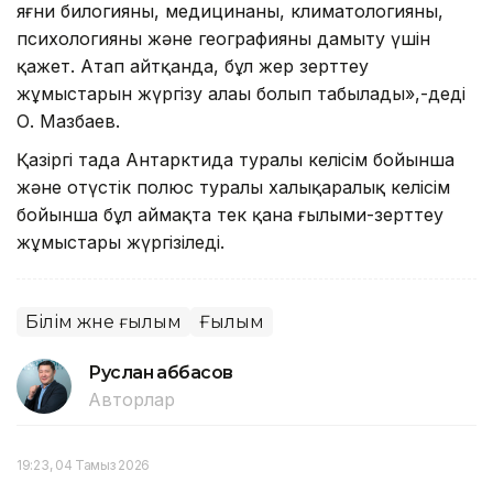
яғни билогияны, медицинаны, климатологияны,
психологияны және географияны дамыту үшін
қажет. Атап айтқанда, бұл жер зерттеу
жұмыстарын жүргізу алаңы болып табылады»,-деді
О. Мазбаев.
Қазіргі таңда Антарктида туралы келісім бойынша
және оңтүстік полюс туралы халықаралық келісім
бойынша бұл аймақта тек қана ғылыми-зерттеу
жұмыстары жүргізіледі.
Білім және ғылым
Ғылым
Руслан Ғаббасов
Авторлар
19:23, 04 Тамыз 2026