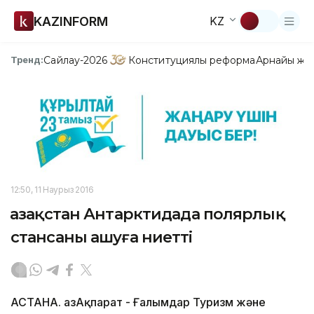
KAZINFORM
KZ
Сайлау-2026
Конституциялық реформа
Арнайы жо
Тренд:
12:50, 11 Наурыз 2016
Қазақстан Антарктидада полярлық
стансаны ашуға ниетті
АСТАНА. ҚазАқпарат - Ғалымдар Туризм және