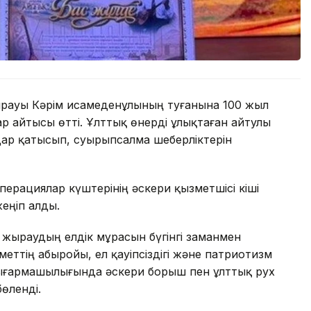
рауы Кәрім Қисамеденұлының туғанына 100 жыл
р айтысы өтті. Ұлттық өнерді ұлықтаған айтулы
ндар қатысып, суырыпсалма шеберліктерін
рациялар күштерінің әскери қызметшісі кіші
еңіп алды.
жыраудың елдік мұрасын бүгінгі заманмен
еттің абыройы, ел қауіпсіздігі және патриотизм
ығармашылығында әскери борыш пен ұлттық рух
өленді.