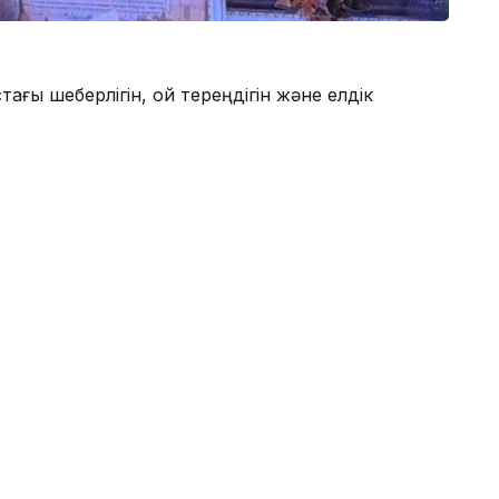
ағы шеберлігін, ой тереңдігін және елдік
ін жоғары бағалады.
а, ІІ орынды Батыржан Кәдірбай, ІІІ орынды
әрім жыраудың шығармашылық мұрасын
гі, туған жерге деген сүйіспеншілік және ұрпақ
ғады.
 жыр додасы қазақтың айтыс өнерін дәріптеп,
ңызды мәдени шара ретінде есте қалды.
Салтанат Өтелбаева мен жолдасы жол апатынан