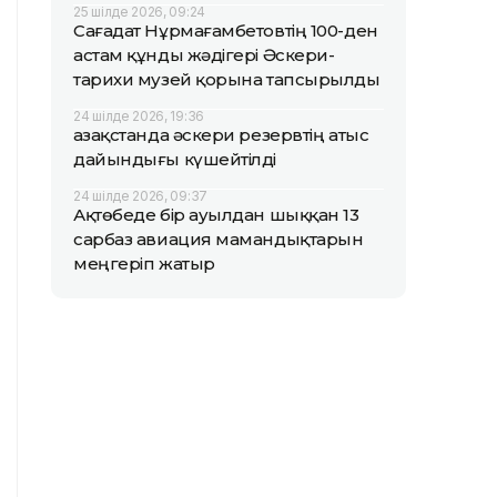
25 шілде 2026, 09:24
Сағадат Нұрмағамбетовтің 100-ден
астам құнды жәдігері Әскери-
тарихи музей қорына тапсырылды
24 шілде 2026, 19:36
Қазақстанда әскери резервтің атыс
дайындығы күшейтілді
24 шілде 2026, 09:37
Ақтөбеде бір ауылдан шыққан 13
сарбаз авиация мамандықтарын
меңгеріп жатыр