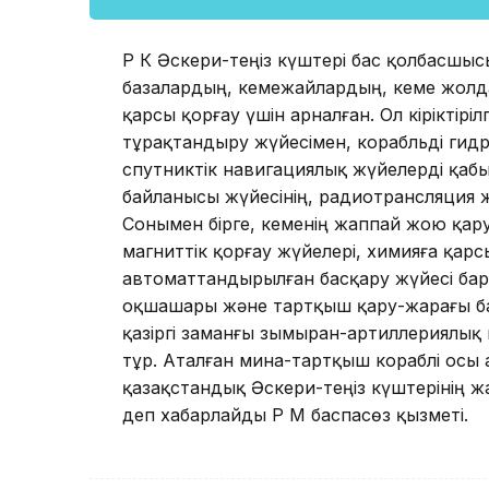
ҚР ҚК Әскери-теңіз күштері бас қолбасш
базалардың, кемежайлардың, кеме жол
қарсы қорғау үшін арналған. Ол кіріктірі
тұрақтандыру жүйесімен, корабльді гид
спутниктік навигациялық жүйелерді қаб
байланысы жүйесінің, радиотрансляция 
Сонымен бірге, кеменің жаппай жою қару
магниттік қорғау жүйелері, химияға қа
автоматтандырылған басқару жүйесі бар
оқшашары және тартқыш қару-жарағы бар.
қазіргі заманғы зымыран-артиллериялық 
тұр. Аталған мина-тартқыш кораблі осы
қазақстандық Әскери-теңіз күштерінің жау
деп хабарлайды ҚР ҚМ баспасөз қызметі.