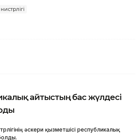
инистрлігі
икалық айтыстың бас жүлдесі
ырды
рлігінің әскери қызметшісі республикалық
болды.