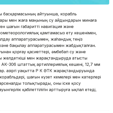
ысы басқармасының айтуынша, корабль
дары мен жаға маңының су айдындарын минаға
лген шағын габаритті навигация және
рометеорологиялық қамтамасыз ету кешенімен,
ылдау аппаратурасымен, жаһандық теңіз
және бақылау аппаратурасымен жабдықталған.
ынан қорғау қасиеттері, әмбебап су және
рсы желдеткіші мен жарақтандыруда атысты
 АК-306 штаттық артиллериялық кешені, 12,7 мм
 Қазіргі уақытта ҚР ҚК ӘТК жарақтандыруында
корабльдері, шағын күзет кемелері мен катерлері
 арсеналды толықтырады, оны іске қосу
ынгерлік қабілеттілігін арттыруға ықпал етеді,