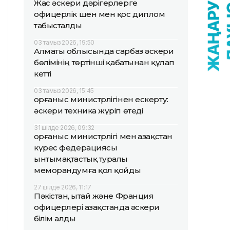
Жас әскери дәрігерлерге
офицерлік шен мен қос диплом
табысталды
03 тамыз 2026, 19:50
Алматы облысында сарбаз әскери
бөлімінің төртінші қабатынан құлап
кетті
03 тамыз 2026, 15:45
Қорғаныс министрлігінен ескерту:
әскери техника жүріп өтеді
31 шілде 2026, 09:32
Қорғаныс министрлігі мен Қазақстан
күрес федерациясы
ынтымақтастық туралы
меморандумға қол қойды
27 шілде 2026, 11:17
Пәкістан, Қытай және Франция
офицерлері Қазақстанда әскери
білім алды