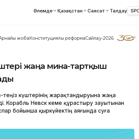
Әлемде
Қазақстан
Саясат
Талдау
SP
Арнайы жоба
Конституциялық реформа
Сайлау-2026
күштері жаңа мина-тартқыш
ады
ри-теңіз күштерінің жарақтандыруына жаңа
ді. Корабль Невск кеме құрастыру зауытынан
спар бойынша қыркүйектің аяғында суға