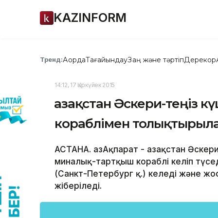
KAZINFORM
Ақорда
Тағайындау
Заң және тәртіп
Дерекқор
Тренд:
14:12, 17 Қыркүйек 2015
Қазақстан Әскери-теңіз 
кораблімен толықтырыл
АСТАНА. ҚазАқпарат - Қазақстан Әске
миналық-тартқыш кораблі келіп түсе
(Санкт-Петербург қ.) келеді және жо
жіберіледі.