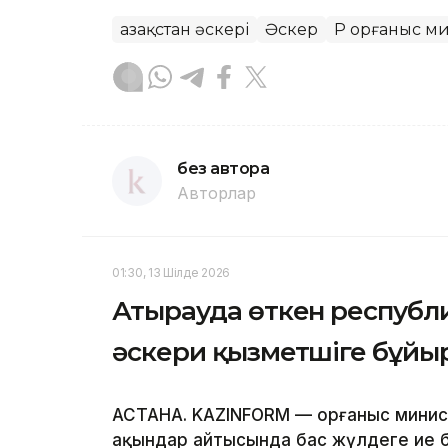
Қазақстан әскері
Әскер
ҚР Қорғаныс м
без автора
Авторлар
01:30, 13 Шілде 2026
Атырауда өткен республ
әскери қызметшіге бұй
АСТАНА. KAZINFORM — Қорғаныс минист
ақындар айтысында бас жүлдеге ие 