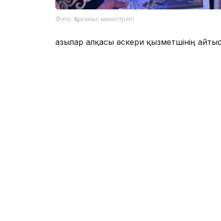
Фото: Қорғаныс министрлігі
Қазылар алқасы әскери қызметшінің айтыст
мәселелерді жыр арқылы жеткізу қабілет
Айтыс нәтижесінде І орынды Нұрасыл Ис
Ернұр Исахаев иеленді.
Мерейтойлық шара аясында ақындар К
насихаттап, ұлттық құндылықтар, ел бірлі
сабақтастығы тақырыптарын кеңінен тол
Кәрім жыраудың 100 жылдығына арналған
ұлттық рухты нығайтуға бағытталған ма
Бұған дейін Қостанайда айтыскер ақын 
көз жұмғанын
жаздық.