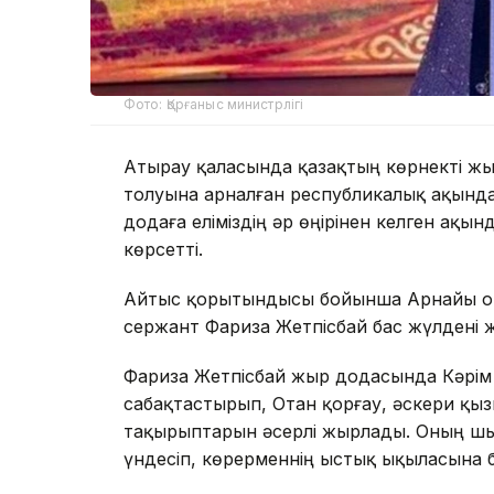
Фото: Қорғаныс министрлігі
Атырау қаласында қазақтың көрнекті жы
толуына арналған республикалық ақында
додаға еліміздің әр өңірінен келген ақы
көрсетті.
Айтыс қорытындысы бойынша Арнайы опе
сержант Фариза Жетпісбай бас жүлдені ж
Фариза Жетпісбай жыр додасында Кәрім 
сабақтастырып, Отан қорғау, әскери қызм
тақырыптарын әсерлі жырлады. Оның ш
үндесіп, көрерменнің ыстық ықыласына б