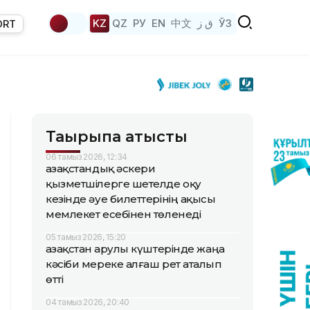
KZ
QZ
РУ
EN
中文
ق ز
ЎЗ
ORT
Тақырыпқа қатысты
06 тамыз 2026, 12:34
Қазақстандық әскери
қызметшілерге шетелде оқу
кезінде әуе билеттерінің ақысы
мемлекет есебінен төленеді
05 тамыз 2026, 15:20
Қазақстан Қарулы күштерінде жаңа
кәсіби мереке алғаш рет аталып
өтті
04 тамыз 2026, 20:40