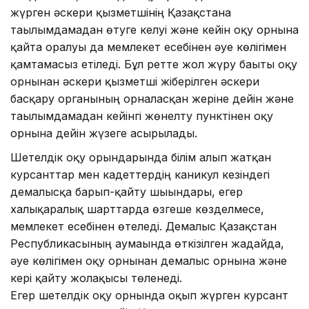
жүрген әскери қызметшінің Қазақстанға
тағылымдамадан өтуге келуі және кейін оқу орнына
қайта оралуы да мемлекет есебінен әуе көлігімен
қамтамасыз етіледі. Бұл ретте жол жүру бағыты оқу
орнынан әскери қызметші жіберілген әскери
басқару органының орналасқан жеріне дейін және
тағылымдамадан кейінгі жөнелту пунктінен оқу
орнына дейін жүзеге асырылады.
Шетелдік оқу орындарында білім алып жатқан
курсанттар мен кадеттердің каникул кезіндегі
демалысқа барып-қайту шығындары, егер
халықаралық шарттарда өзгеше көзделмесе,
мемлекет есебінен өтеледі. Демалыс Қазақстан
Республикасының аумағында өткізілген жағдайда,
әуе көлігімен оқу орнынан демалыс орнына және
кері қайту жолақысы төленеді.
Егер шетелдік оқу орнында оқып жүрген курсант