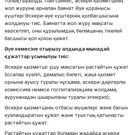
толықтырылды. Оған сәйкес, әскери қызметшінің
жол жүруіне арналған баянат Әуе қорғанысы
күштері Әскери-әуе күштерінің қолбасшысына
жолдануы тиіс. Баянатта жол жүру мақсаты
көрсетіліп, оны құрылымдық бөлімшенің тікелей
басшысы қол қоюы қажет.
Әуе кемесіне отырғызу алдында мынадай
құжаттар ұсынылуы тиіс:
Әскери қызметші: ұшу мақсатын растайтын құжат
(іссапар куәлігі, демалыс билеті, жаңа қызмет
орнына ауысу туралы нұсқама, әскери-дәрігерлік
комиссияға немесе госпитализацияға жолдама,
ауруханадан шығарылғаны туралы эпикриз);
Әскери қызметшінің отбасы мүшелері: жеке басын
куәландыратын құжат және туыстық қатынасты
растайтын құжат.
Растайтын құжаттар болмаған жағдайда әскери