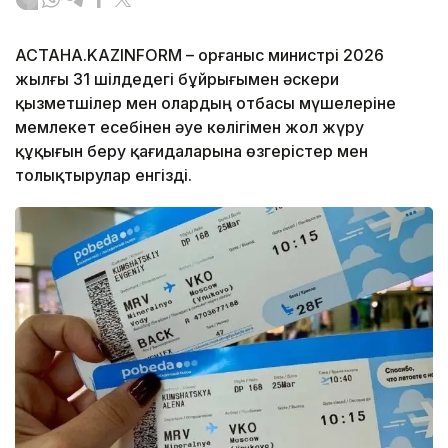
АСТАНА.KAZINFORM – Қорғаныс министрі 2026
жылғы 31 шілдедегі бұйрығымен әскери
қызметшілер мен олардың отбасы мүшелеріне
мемлекет есебінен әуе көлігімен жол жүру
құқығын беру қағидаларына өзгерістер мен
толықтырулар енгізді.