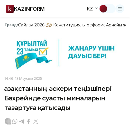
KAZINFORM
KZ
Сайлау-2026
Конституциялық реформа
Арнайы жо
Тренд:
14:46, 13 Маусым 2025
Қазақстанның әскери теңізшілері
Бахрейнде суасты миналарын
тазартуға қатысады