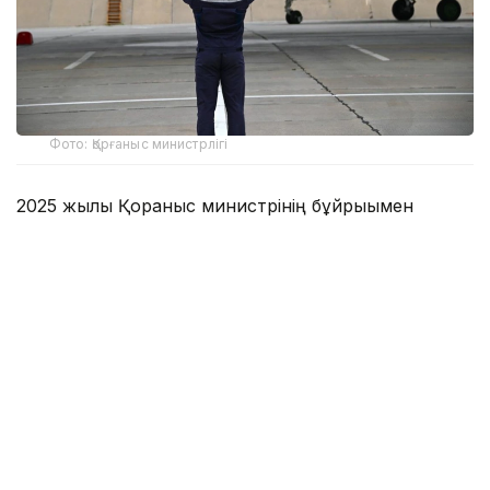
Фото: Қорғаныс министрлігі
2025 жылы Қорғаныс министрінің бұйрығымен
бекітілген бұл атаулы күн есімі отандық және
әлемдік авиация тарихына алтын әріппен жазылған
даңқты ұшқыштардың ерлігімен тығыз байланысты.