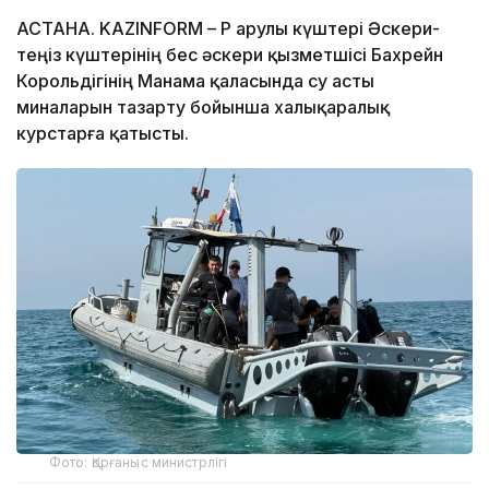
АСТАНА. KAZINFORM – ҚР Қарулы күштері Әскери-
теңіз күштерінің бес әскери қызметшісі Бахрейн
Корольдігінің Манама қаласында су асты
миналарын тазарту бойынша халықаралық
курстарға қатысты.
Фото: Қорғаныс министрлігі