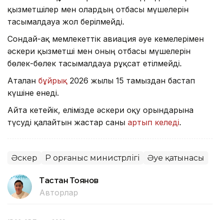
қызметшілер мен олардың отбасы мүшелерін
тасымалдауға жол берілмейді.
Сондай-ақ мемлекеттік авиация әуе кемелерімен
әскери қызметші мен оның отбасы мүшелерін
бөлек-бөлек тасымалдауға рұқсат етілмейді.
Аталған
бұйрық
2026 жылғы 15 тамыздан бастап
күшіне енеді.
Айта кетейік, елімізде әскери оқу орындарына
түсуді қалайтын жастар саны
артып келеді
.
Әскер
ҚР Қорғаныс министрлігі
Әуе қатынасы
Тастан Тоянов
Авторлар