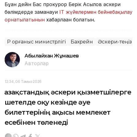
Бұған дейін Бас прокурор Берік Асылов әскери
бөлімдерде заманауи
IT жүйелермен бейнебақылау
орнатылатынын
хабарлаған болатын.
ҚР Қорғаныс министрлігі
Бахрейн
Әскери-теңіз к
Абылайхан Жұмашев
Авторлар
12:34, 06 Тамыз 2026
Қазақстандық әскери қызметшілерге
шетелде оқу кезінде әуе
билеттерінің ақысы мемлекет
есебінен төленеді