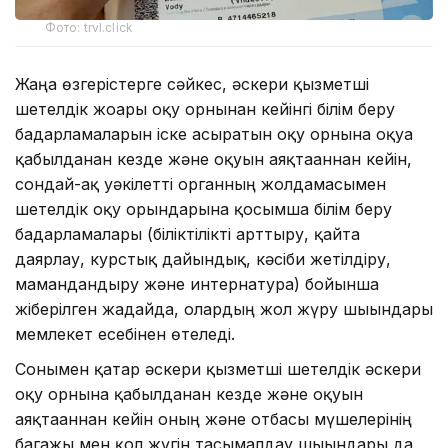
Фото: trvl.click
Жаңа өзгерістерге сәйкес, әскери қызметші
шетелдік жоғары оқу орнынан кейінгі білім беру
бағдарламаларын іске асыратын оқу орнына оқуға
қабылданған кезде және оқуын аяқтағаннан кейін,
сондай-ақ уәкілетті органның жолдамасымен
шетелдік оқу орындарына қосымша білім беру
бағдарламалары (біліктілікті арттыру, қайта
даярлау, курстық дайындық, кәсіби жетілдіру,
мамандандыру және интернатура) бойынша
жіберілген жағдайда, олардың жол жүру шығындары
мемлекет есебінен өтеледі.
Сонымен қатар әскери қызметші шетелдік әскери
оқу орнына қабылданған кезде және оқуын
аяқтағаннан кейін оның және отбасы мүшелерінің
багажы мен қол жүгін тасымалдау шығындары да