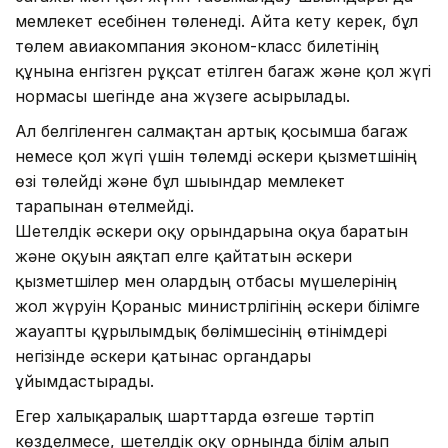
мемлекет есебінен төленеді. Айта кету керек, бұл
төлем авиакомпания эконом-класс билетінің
құнына енгізген рұқсат етілген багаж және қол жүгі
нормасы шегінде ғана жүзеге асырылады.
Ал белгіленген салмақтан артық қосымша багаж
немесе қол жүгі үшін төлемді әскери қызметшінің
өзі төлейді және бұл шығындар мемлекет
тарапынан өтелмейді.
Шетелдік әскери оқу орындарына оқуға баратын
және оқуын аяқтап елге қайтатын әскери
қызметшілер мен олардың отбасы мүшелерінің
жол жүруін Қорғаныс министрлігінің әскери білімге
жауапты құрылымдық бөлімшесінің өтінімдері
негізінде әскери қатынас органдары
ұйымдастырады.
Егер халықаралық шарттарда өзгеше тәртіп
көзделмесе, шетелдік оқу орнында білім алып