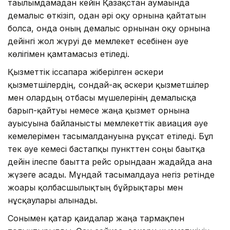
тағылымдамадан кейін Қазақстан аумағында
демалыс өткізіп, одан әрі оқу орнына қайтатын
болса, онда оның демалыс орнынан оқу орнына
дейінгі жол жүруі де мемлекет есебінен әуе
көлігімен қамтамасыз етіледі.
Қызметтік іссапарға жіберілген әскери
қызметшілердің, сондай-ақ әскери қызметшілер
мен олардың отбасы мүшелерінің демалысқа
барып-қайтуы немесе жаңа қызмет орнына
ауысуына байланысты мемлекеттік авиация әуе
кемелерімен тасымалдануына рұқсат етіледі. Бұл
тек әуе кемесі бастапқы пункттен соңғы бағытқа
дейін ілеспе бағытта рейс орындаған жағдайда ғана
жүзеге асады. Мұндай тасымалдауға негіз ретінде
жоғары қолбасшылықтың бұйрықтары мен
нұсқаулары алынады.
Сонымен қатар қағидалар жаңа тармақпен