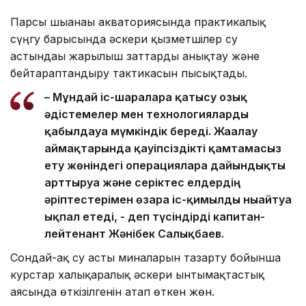
Парсы шығанағы акваториясында практикалық
сүңгу барысында әскери қызметшілер су
астындағы жарылғыш заттарды анықтау және
бейтараптандыру тактикасын пысықтады.
– Мұндай іс-шараларға қатысу озық
әдістемелер мен технологияларды
қабылдауға мүмкіндік береді. Жағалау
аймақтарында қауіпсіздікті қамтамасыз
ету жөніндегі операцияларға дайындықты
арттыруға және серіктес елдердің
әріптестерімен өзара іс-қимылды нығайтуға
ықпал етеді, - деп түсіндірді капитан-
лейтенант Жәнібек Салықбаев.
Сондай-ақ су асты миналарын тазарту бойынша
курстар халықаралық әскери ынтымақтастық
аясында өткізілгенін атап өткен жөн.