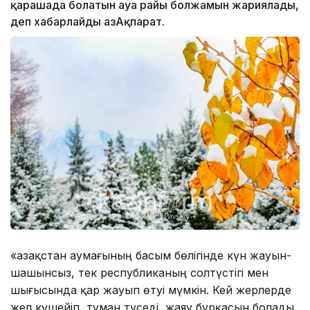
қарашада болатын ауа райы болжамын жариялады,
деп хабарлайды ҚазАқпарат.
«Қазақстан аумағының басым бөлігінде күн жауын-
шашынсыз, тек республиканың солтүстігі мен
шығысында қар жауып өтуі мүмкін. Кей жерлерде
жел күшейіп, тұман түседі, жаяу бұрқасын болады,