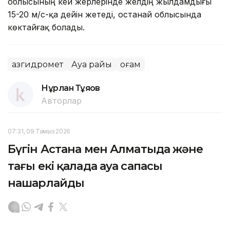
облысының кей жерлерінде желдің жылдамдығы
15-20 м/с-қа дейін жетеді, Қостанай облысында
көктайғақ болады.
Қазгидромет
Ауа райы
Қоғам
Нұрлан Тұяқов
Авторлар
07:31, 09 Тамыз 2026
Бүгін Астана мен Алматыда және
тағы екі қалада ауа сапасы
нашарлайды