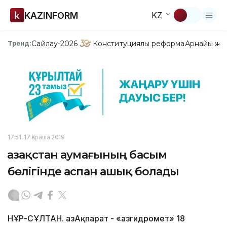
KAZINFORM
KZ
Сайлау-2026
Конституциялық реформа
Арнайы жо
Тренд:
17:51, 17 Қараша 2019
Қазақстан аумағының басым
бөлігінде аспан ашық болады
НҰР-СҰЛТАН. ҚазАқпарат - «Қазгидромет» 18