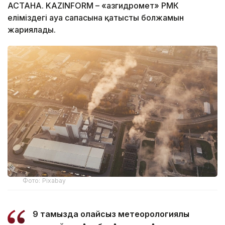
АСТАНА. KAZINFORM – «Қазгидромет» РМК
еліміздегі ауа сапасына қатысты болжамын
жариялады.
Фото: Pixabay
9 тамызда қолайсыз метеорологиялық