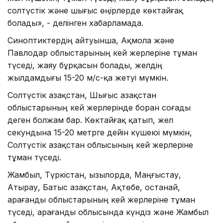
солтүстік және шығыс өңірлерде көктайғақ
болады», - делінген хабарламада.
Синоптиктердің айтуынша, Ақмола және
Павлодар облыстарының кей жерлеріне тұман
түседі, жаяу бұрқасын болады, желдің
жылдамдығы 15-20 м/с-қа жетуі мүмкін.
Солтүстік Қазақстан, Шығыс Қазақстан
облыстарының кей жерлерінде боран соғады
деген болжам бар. Көктайғақ қатып, жел
секундына 15-20 метрге дейін күшеюі мүмкін,
Солтүстік Қазақстан облысының кей жерлеріне
тұман түседі.
Жамбыл, Түркістан, Қызылорда, Маңғыстау,
Атырау, Батыс Қазақстан, Ақтөбе, Қостанай,
Қарағанды облыстарының кей жерлеріне тұман
түседі, Қарағанды облысында күндіз және Жамбыл