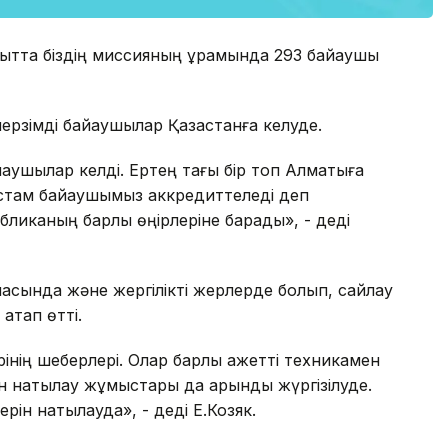
қытта біздің миссияның құрамында 293 байқаушы
қмерзімді байқаушылар Қазақстанға келуде.
йқаушылар келді. Ертең тағы бір топ Алматыға
астам байқаушымыз аккредиттеледі деп
ликаның барлық өңірлеріне барады», - деді
аласында және жергілікті жерлерде болып, сайлау
атап өтті.
інің шеберлері. Олар барлық қажетті техникамен
 нақтылау жұмыстары да қарқынды жүргізілуде.
рін нақтылауда», - деді Е.Козяк.