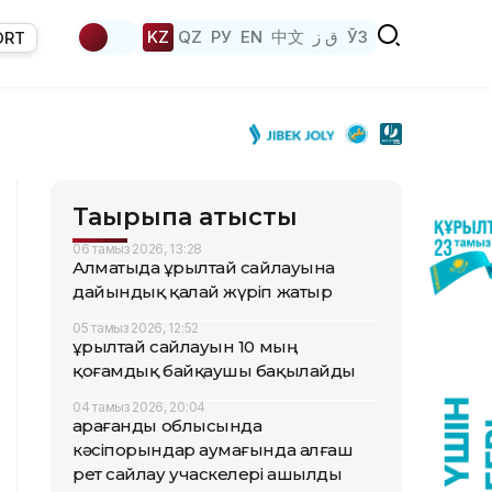
KZ
QZ
РУ
EN
中文
ق ز
ЎЗ
ORT
Тақырыпқа қатысты
06 тамыз 2026, 13:28
Алматыда Құрылтай сайлауына
дайындық қалай жүріп жатыр
05 тамыз 2026, 12:52
Құрылтай сайлауын 10 мың
қоғамдық байқаушы бақылайды
04 тамыз 2026, 20:04
Қарағанды облысында
кәсіпорындар аумағында алғаш
рет сайлау учаскелері ашылды