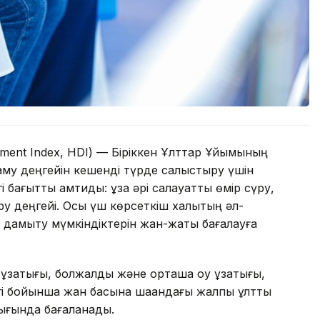
ent Index, HDI) — Біріккен Ұлттар Ұйымының
му деңгейін кешенді түрде салыстыру үшін
і бағытты қамтиды: ұзақ әрі салауатты өмір сүру,
үру деңгейі. Осы үш көрсеткіш халықтың әл-
зі дамыту мүмкіндіктерін жан-жақты бағалауға
ұзақтығы, болжалды және орташа оқу ұзақтығы,
дігі бойынша жан басына шаққандағы жалпы ұлттық
лығында бағаланады.