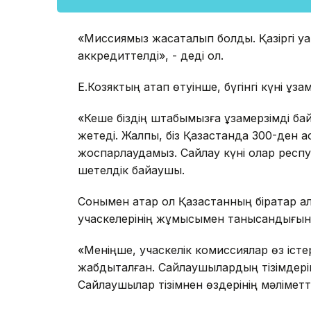
«Миссиямыз жасақталып болды. Қазіргі уа
аккредиттелді», - деді ол.
Е.Козяктың атап өтуінше, бүгінгі күні ұза
«Кеше біздің штабымызға ұзақмерзімді ба
жетеді. Жалпы, біз Қазақстанда 300-ден 
жоспарлаудамыз. Сайлау күні олар респуб
шетелдік байқаушы.
Сонымен қатар ол Қазақстанның бірқатар қ
учаскелерінің жұмысымен танысқандығын 
«Меніңше, учаскелік комиссиялар өз істер
жабдықталған. Сайлаушылардың тізімдерін
Сайлаушылар тізімнен өздерінің мәліметте