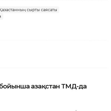
Қазақстанның сыртқы саясаты
м
бойынша Қазақстан ТМД-да