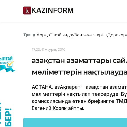
KAZINFORM
Ақорда
Тағайындау
Заң және тәртіп
Дерекқор
Тренд:
17:22, 11 Наурыз 2016
Қазақстан азаматтары сай
мәліметтерін нақтылауд
АСТАНА. ҚазАқпарат - Қазақстан азама
мәліметтерін нақтылап тексеруде. Бұ
комиссиясында өткен брифингте ТМ
Евгений Козяк айтты.