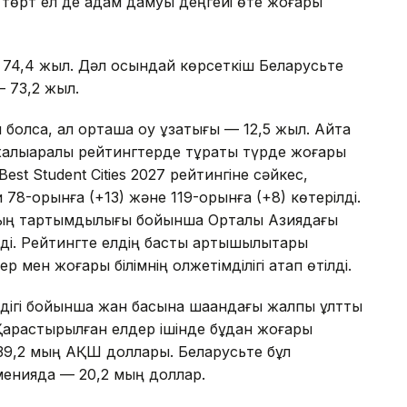
л төрт ел де адам дамуы деңгейі өте жоғары
— 74,4 жыл. Дәл осындай көрсеткіш Беларусьте
— 73,2 жыл.
 болса, ал орташа оқу ұзақтығы — 12,5 жыл. Айта
і халықаралық рейтингтерде тұрақты түрде жоғары
est Student Cities 2027 рейтингіне сәйкес,
 78-орынға (+13) және 119-орынға (+8) көтерілді.
рдың тартымдылығы бойынша Орталық Азиядағы
ді. Рейтингте елдің басты артықшылықтары
 мен жоғары білімнің қолжетімділігі атап өтілді.
еңдігі бойынша жан басына шаққандағы жалпы ұлттық
арастырылған елдер ішінде бұдан жоғары
 39,2 мың АҚШ доллары. Беларусьте бұл
менияда — 20,2 мың доллар.