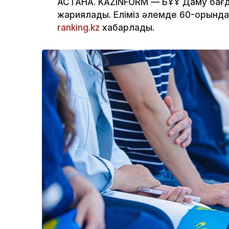
АСТАНА. KAZINFORM — БҰҰ Даму бағ
жариялады. Еліміз әлемде 60-орында
ranking.kz
хабарлады.