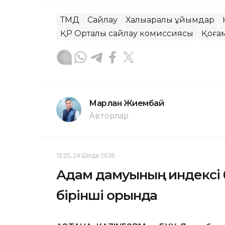
ТМД
Сайлау
Халықаралық ұйымдар
ҚР Орталық сайлау комиссиясы
Қоға
Марлан Жиембай
Авторлар
12:25, 24 Шілде 2026
Адам дамуының индексі 
бірінші орында