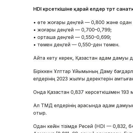
HDI көрсеткішіне қарай елдер төрт санатқ
• өте жоғары деңгей — 0,800 және одан
• жоғары деңгей — 0,700–0,799;
• орташа деңгей — 0,550–0,699;
• төмен деңгей — 0,550-ден төмен.
Айта кету керек, Қазақстан адам дамуы д
Біріккен Ұлттар Ұйымының Даму бағдар
елдерінің 2023 жылғы деректерін қамтыға
Онда Қазақстан 0,837 көрсеткішімен 193
Ал ТМД елдерінің арасында адам дамуын
отыр.
Одан кейін тізімде Ресей (HDI — 0,832, 