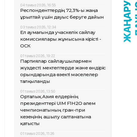
04 тамыз 2026, 16:55
Респонденттердің 72,3%-ы жаңа
Құрылтай үшін дауыс беруге дайын
03 тамыз 2026, 12:34
Ел аумағында учаскелік сайлау
комиссиялары жұмысына кірісті -
ОСК
01 тамыз 2026, 19:22
Партиялар сайлаушылармен
жүздесті: мектептерде және өндіріс
орындарында өзекті мәселелер
талқыланды
01 тамыз 2026, 13:50
Орталық Азия елдерінің
президенттері UIM F1H2O әлем
чемпионатының гран-при
кезеңінің ашылу салтанатына
қатысты
01 тамыз 2026, 11:26