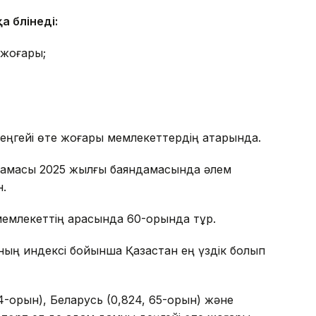
а бөлінеді:
 жоғары;
еңгейі өте жоғары мемлекеттердің қатарында.
ламасы 2025 жылғы баяндамасында әлем
н.
 мемлекеттің арасында 60-орында тұр.
ың индексі бойынша Қазақстан ең үздік болып
64-орын), Беларусь (0,824, 65-орын) және