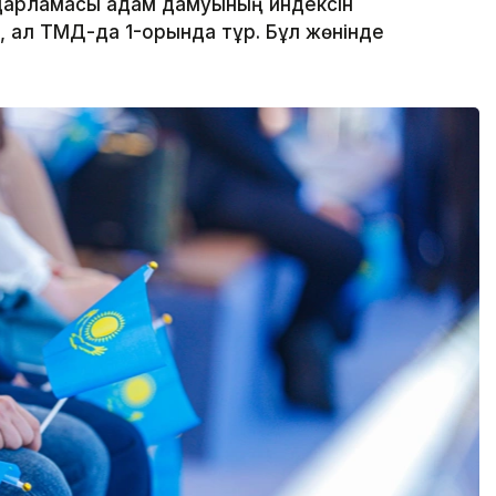
дарламасы адам дамуының индексін
, ал ТМД-да 1-орында тұр. Бұл жөнінде