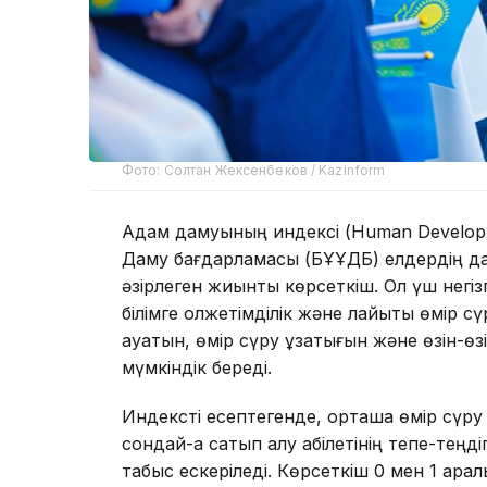
Фото: Солтан Жексенбеков / Kazinform
Адам дамуының индексі (Human Developm
Даму бағдарламасы (БҰҰДБ) елдердің да
әзірлеген жиынтық көрсеткіш. Ол үш негізг
білімге қолжетімділік және лайықты өмір с
ауқатын, өмір сүру ұзақтығын және өзін-ө
мүмкіндік береді.
Индексті есептегенде, орташа өмір сүру 
сондай-ақ сатып алу қабілетінің тепе-тең
табыс ескеріледі. Көрсеткіш 0 мен 1 ара