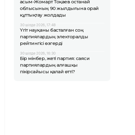
Қасым-Жомарт Тоқаев Қостанай
облысының 90 жылдығына орай
құттықтау жолдады
30 шілде 2026, 17:48
Үгіт науқаны басталған соң
партиялардың электоралды
рейтингісі өзгерді
30 шілде 2026, 16:30
Бір мінбер, жеті партия: саяси
партиялардың алғашқы
пікірсайысы қалай өтті?