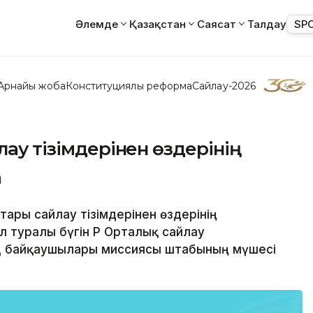
Әлемде
Қазақстан
Саясат
Талдау
SP
Арнайы жоба
Конституциялық реформа
Сайлау-2026
лау тізімдерінен өздерінің
а
ттары сайлау тізімдерінен өздерінің
л туралы бүгін ҚР Орталық сайлау
Д байқаушылары миссиясы штабының мүшесі