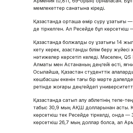
Армения (0,811, 69-орын) орналасқан. Бұ
мемлекеттер санатына кіреді.
Қазақстанда орташа өмір сүру ұзақтығы 
де тіркелген. Ал Ресейде бұл көрсеткіш 
Қазақстанда болжалды оқу ұзақтығы 14 жыл
кету керек, қазақстандық білім беру жүйес
нәтижелер көрсетіп келеді. Мәселен, QS B
Алматы мен Астананың деңгейі өсті, яғни
Осылайша, Қазақстан студенттік қалала
көшбасшы екенін тағы бір мәрте дәлелде
ретінде жоғары деңгейдегі университеттер
Қазақстанда сатып алу қабілетінің тепе-т
табыс 30,9 мың АҚШ долларынан асты. Қ
көрсеткіш тек Ресейде тіркелді, онда —
көрсеткіш 26,7 мың доллар болса, ал Ар