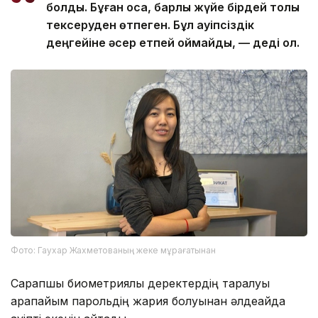
болды. Бұған қоса, барлық жүйе бірдей толық
тексеруден өтпеген. Бұл қауіпсіздік
деңгейіне әсер етпей қоймайды, — деді ол.
Фото: Гаухар Жахметованың жеке мұрағатынан
Сарапшы биометриялық деректердің таралуы
қарапайым парольдің жария болуынан әлдеқайда