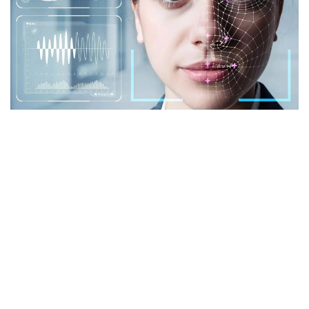
Фото: istockphoto.com
Әлемдік тәжірибе: технология бар, бірақ бәрі
бірдей сене бермейді
Биометриялық технологияларға қатысты
алаңдаушылық бекер емес. Әлемдік тәжірибе бұл
жүйелердің кей жағдайда қателік жіберіп, даулы
жағдайларға себеп болғанын көрсетіп отыр.
Мәселен, АҚШ-та бет-әлпетті тану жүйелері
адамдарды қате сәйкестендірген оқиғалар тіркелген.
Соның салдарынан тергеу барысында жазықсыз