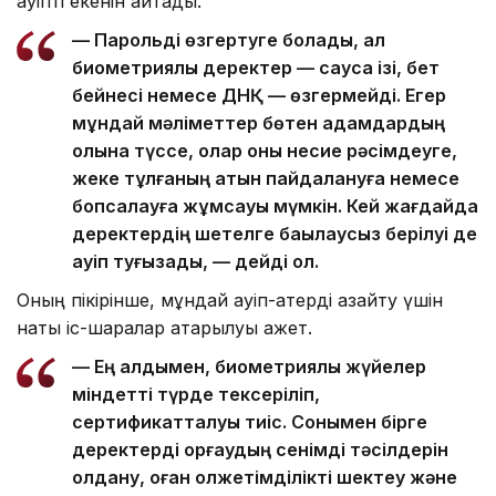
қауіпті екенін айтады.
— Парольді өзгертуге болады, ал
биометриялық деректер — саусақ ізі, бет
бейнесі немесе ДНҚ — өзгермейді. Егер
мұндай мәліметтер бөтен адамдардың
қолына түссе, олар оны несие рәсімдеуге,
жеке тұлғаның атын пайдалануға немесе
бопсалауға жұмсауы мүмкін. Кей жағдайда
деректердің шетелге бақылаусыз берілуі де
қауіп туғызады, — дейді ол.
Оның пікірінше, мұндай қауіп-қатерді азайту үшін
нақты іс-шаралар атқарылуы қажет.
— Ең алдымен, биометриялық жүйелер
міндетті түрде тексеріліп,
сертификатталуы тиіс. Сонымен бірге
деректерді қорғаудың сенімді тәсілдерін
қолдану, оған қолжетімділікті шектеу және