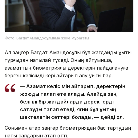
Фото: Бағдат Амандосұлының жеке мұрағаты
Ал заңгер Бағдат Амандосұлы бұл жағдайды құқықтық
тұрғыдан нақтылай түседі. Оның айтуынша,
азаматтың биометриялық деректерін пайдалануға
берген келісімді кері қайтарып алу құқығы бар.
— Азамат келісімін қайтарып, деректерін
жоюды талап ете алады. Алайда заң
белгілі бір жағдайларда деректерді
сақтауды талап етеді, яғни бұл құқықтың
шектелетін сәттері болады, — дейді ол.
Сонымен қатар заңгер биометриядан бас тартудың
нақты салдарын атап өтті.