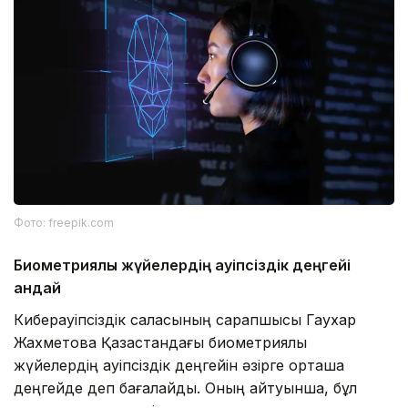
Фото: freepik.com
Биометриялық жүйелердің қауіпсіздік деңгейі
қандай
Киберқауіпсіздік саласының сарапшысы Гаухар
Жахметова Қазақстандағы биометриялық
жүйелердің қауіпсіздік деңгейін әзірге орташа
деңгейде деп бағалайды. Оның айтуынша, бұл