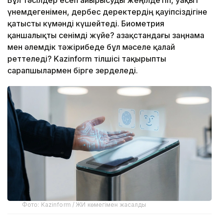
үнемдегенімен, дербес деректердің қауіпсіздігіне
қатысты күмәнді күшейтеді. Биометрия
қаншалықты сенімді жүйе? Қазақстандағы заңнама
мен әлемдік тәжірибеде бұл мәселе қалай
реттеледі? Kazinform тілшісі тақырыпты
сарапшылармен бірге зерделеді.
Фото: Kazinform / ЖИ көмегімен жасалды