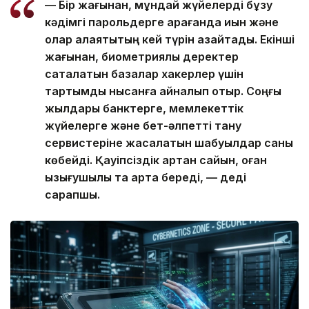
— Бір жағынан, мұндай жүйелерді бұзу
кәдімгі парольдерге қарағанда қиын және
олар алаяқтықтың кей түрін азайтады. Екінші
жағынан, биометриялық деректер
сақталатын базалар хакерлер үшін
тартымды нысанға айналып отыр. Соңғы
жылдары банктерге, мемлекеттік
жүйелерге және бет-әлпетті тану
сервистеріне жасалатын шабуылдар саны
көбейді. Қауіпсіздік артқан сайын, оған
қызығушылық та арта береді, — деді
сарапшы.