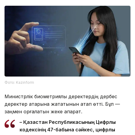
Фото: Kazinform
Министрлік биометриялық деректердің дербес
деректер қатарына жататынын атап өтті. Бұл —
заңмен қорғалатын жеке ақпарат.
– Қазақстан Республикасының Цифрлық
кодексінің 47-бабына сәйкес, цифрлық