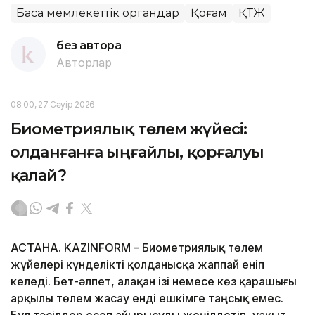
Басқа мемлекеттік органдар
Қоғам
ҚТЖ
без автора
Авторлар
08:00, 27 Сәуір 2026
Биометриялық төлем жүйесі:
Қолданғанға ыңғайлы, қорғалуы
қалай?
АСТАНА. KAZINFORM – Биометриялық төлем
жүйелері күнделікті қолданысқа жаппай еніп
келеді. Бет-әлпет, алақан ізі немесе көз қарашығы
арқылы төлем жасау енді ешкімге таңсық емес.
Бұл тәсілдер есеп айырысуды жеңілдетіп, уақыт