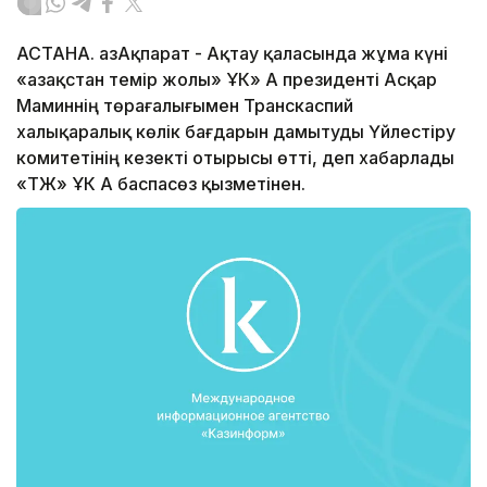
АСТАНА. ҚазАқпарат - Ақтау қаласында жұма күні
«Қазақстан темір жолы» ҰК» АҚ президенті Асқар
Маминнің төрағалығымен Транскаспий
халықаралық көлік бағдарын дамытуды Үйлестіру
комитетінің кезекті отырысы өтті, деп хабарлады
«ҚТЖ» ҰК АҚ баспасөз қызметінен.