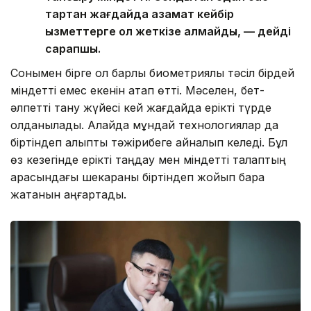
тартқан жағдайда азамат кейбір
қызметтерге қол жеткізе алмайды, — дейді
сарапшы.
Сонымен бірге ол барлық биометриялық тәсіл бірдей
міндетті емес екенін атап өтті. Мәселен, бет-
әлпетті тану жүйесі кей жағдайда ерікті түрде
қолданылады. Алайда мұндай технологиялар да
біртіндеп қалыпты тәжірибеге айналып келеді. Бұл
өз кезегінде ерікті таңдау мен міндетті талаптың
арасындағы шекараны біртіндеп жойып бара
жатқанын аңғартады.