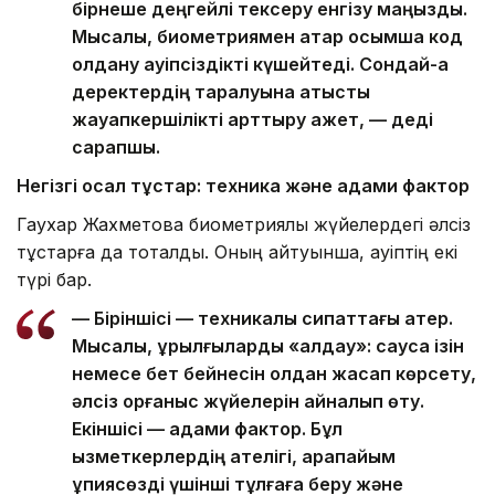
бірнеше деңгейлі тексеру енгізу маңызды.
Мысалы, биометриямен қатар қосымша код
қолдану қауіпсіздікті күшейтеді. Сондай-ақ
деректердің таралуына қатысты
жауапкершілікті арттыру қажет, — деді
сарапшы.
Негізгі осал тұстар: техника және адами фактор
Гаухар Жахметова биометриялық жүйелердегі әлсіз
тұстарға да тоқталды. Оның айтуынша, қауіптің екі
түрі бар.
— Біріншісі — техникалық сипаттағы қатер.
Мысалы, құрылғыларды «алдау»: саусақ ізін
немесе бет бейнесін қолдан жасап көрсету,
әлсіз қорғаныс жүйелерін айналып өту.
Екіншісі — адами фактор. Бұл
қызметкерлердің қателігі, қарапайым
құпиясөзді үшінші тұлғаға беру және