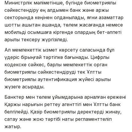
Министрлік мәліметінше, бүгінде биометриялық
сәйкестендіру ең алдымен банк және қаржы
секторында кеңінен қолданылады, яғни азаматтар
шотты қашықтан ашқанда, төлем жасағанда немесе
мобильді қосымшаға кіргенде олардың бет-әлпеті
арқылы тексеру жүргізіледі.
Ал мемлекеттік қызмет көрсету саласында бұл
үдеріс бірыңғай тәртіпке бағынады. Цифрлық
кодекске сәйкес, барлық мемлекеттік орган
биометриялық сәйкестендіруді тек Ұлттық
биометриялық аутентификация жүйесі арқылы
жүзеге асырады.
Банктер мен төлем ұйымдарына арналған ережені
Қаржы нарығын реттеу агенттігі мен Ұлттық банк
белгілейді. Қазір биометриялық деректерді жинау,
сақтау және жою тәртібі нақты регламенттеліп
жатыр.