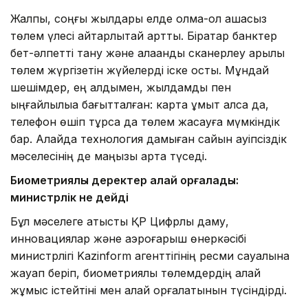
Жалпы, соңғы жылдары елде қолма-қол ақшасыз
төлем үлесі айтарлықтай артты. Бірқатар банктер
бет-әлпетті тану және алақанды сканерлеу арқылы
төлем жүргізетін жүйелерді іске қосты. Мұндай
шешімдер, ең алдымен, жылдамдық пен
ыңғайлылыққа бағытталған: карта ұмыт қалса да,
телефон өшіп тұрса да төлем жасауға мүмкіндік
бар. Алайда технология дамыған сайын қауіпсіздік
мәселесінің де маңызы арта түседі.
Биометриялық деректер қалай қорғалады:
министрлік не дейді
Бұл мәселеге қатысты ҚР Цифрлық даму,
инновациялар және аэроғарыш өнеркәсібі
министрлігі Kazinform агенттігінің ресми сауалына
жауап беріп, биометриялық төлемдердің қалай
жұмыс істейтіні мен қалай қорғалатынын түсіндірді.