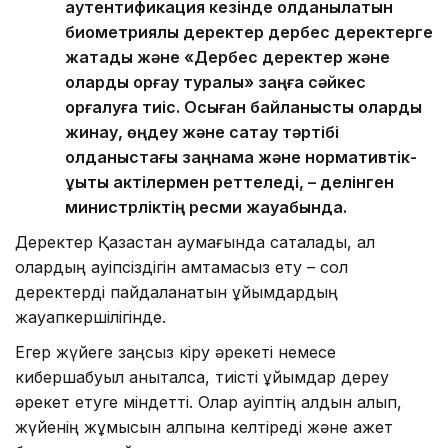
аутентификация кезінде қолданылатын
биометриялық деректер дербес деректерге
жатады және «Дербес деректер және
оларды қорғау туралы» заңға сәйкес
қорғалуға тиіс. Осыған байланысты оларды
жинау, өңдеу және сақтау тәртібі
қолданыстағы заңнама және нормативтік-
құқықтық актілермен реттеледі, – делінген
министрліктің ресми жауабында.
Деректер Қазақстан аумағында сақталады, ал
олардың қауіпсіздігін қамтамасыз ету – сол
деректерді пайдаланатын ұйымдардың
жауапкершілігінде.
Егер жүйеге заңсыз кіру әрекеті немесе
кибершабуыл анықталса, тиісті ұйымдар дереу
әрекет етуге міндетті. Олар қауіптің алдын алып,
жүйенің жұмысын қалпына келтіреді және қажет