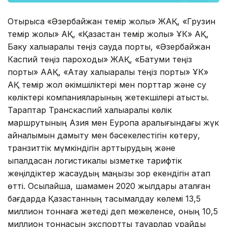
Отырысқа «Әзербайжан темір жолы» ЖАҚ, «Грузин
темір жолы» АҚ, «Қазақстан темір жолы» ҰК» АҚ,
Баку халықаралық теңіз сауда порты, «Әзербайжан
Каспий теңіз пароходы» ЖАҚ, «Батуми теңіз
порты» ААҚ, «Ақтау халықаралық теңіз порты» ҰК»
АҚ темір жол әкімшіліктері мен порттар және су
көліктері компанияларының жетекшілері қатысты.
Тараптар Транскаспий халықаралық көлік
маршрутының Азия мен Еуропа аралығындағы жүк
айналымын дамыту мен бәсекелестігін көтеру,
транзиттік мүмкіндігін арттырудың және
ықпалдасқан логистикалық қызметке тарифтік
жеңілдіктер жасаудың маңызы зор екендігін атап
өтті. Осылайша, шамамен 2020 жылдары аталған
бағдарда Қазақстанның тасымалдау көлемі 13,5
миллион тоннаға жетеді деп межеленсе, оның 10,5
миллион тоннасын экспорттық тауарлар құрайды