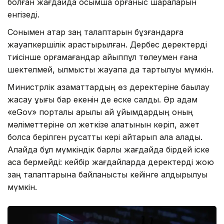
болған жағдайда қосымша қорғаныс шараларын
енгізеді.
Сонымен қатар заң талаптарын бұзғандарға
жауапкершілік қарастырылған. Дербес деректерді
тиісінше қорғамағандар айыппұл төлеумен ғана
шектелмей, қылмыстық жауапқа да тартылуы мүмкін.
Министрлік азаматтардың өз деректеріне бақылау
жасау құқығы бар екенін де еске салды. Әр адам
«eGov» порталы арқылы қай ұйымдардың оның
мәліметтеріне қол жеткізе алатынын көріп, қажет
болса берілген рұқсатты кері қайтарып ала алады.
Алайда бұл мүмкіндік барлық жағдайда бірдей іске
аса бермейді: кейбір жағдайларда деректерді жою
заң талаптарына байланысты кейінге қалдырылуы
мүмкін.