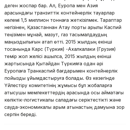
деген жоспар бар. Ал, Еуропа мен Азия
арасындағы транзиттік контейнерлік тауарлар
көлемі 1,5 миллион тоннаға жеткізілмек. Тараптар
негізінен, Қазақстаннан Ақтау порты арқылы Каспий
теңізімен мұнай, мазут, газ тасымалдаудың
маңыздылығын атап өтті. 2015 жылдың екінші
тоқсанында Карс (Түркия) -Ахалкалаки (Грузия)
темір жол желісі ашылса, 2015 жылдың екінші
жартысында Қытайдан Түркияға одан әрі
Еуропаға Транкаспий бағдарымен контейнерлік
пойызды ұйымдастыруға болады. Өз кезегінде
Үйлестіру комитетінің жұмысы бұл жобаларға
қатысушы мемлекеттердің арасында осы аймақтағы
көліктік-логистикалық саладағы серіктестікті және
сауда-экономикалық қарым қатынастың дамуына зор
серпін береді.