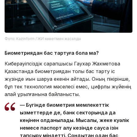
Фото: Kazinform / ЖИ көмегімен жасалды
Биометриядан бас тартуға бола ма?
Киберқауіпсіздік сарапшысы Гаухар Жахметова
Қазақстанда биометриядан толық бас тарту іс
жүзінде қиын шаруа екенін айтады. Оның пікірінше,
бұл тек технология мәселесі емес, цифрлық жүйенің
қалай құрылғанына байланысты.
— Бүгінде биометрия мемлекеттік
қызметтерде де, банк секторында да
кеңінен қолданылады. Мысалы, жеке куәлік
немесе паспорт алу кезінде саусақ ізін
тапсыру міндетті. Сондықтан одан бас