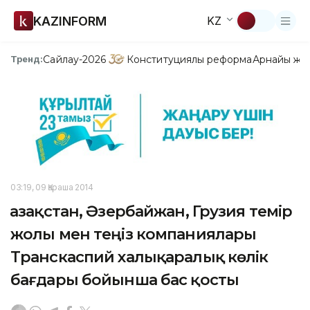
KAZINFORM
KZ
Сайлау-2026
Конституциялық реформа
Арнайы жо
Тренд:
03:19, 09 Қараша 2014
Қазақстан, Әзербайжан, Грузия темір
жолы мен теңіз компаниялары
Транскаспий халықаралық көлік
бағдары бойынша бас қосты