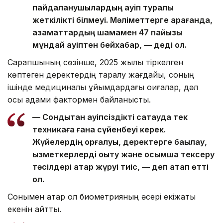
пайдаланушылардың қауіп туралы
жеткілікті білмеуі. Мәліметтерге қарағанда,
азаматтардың шамамен 47 пайызы
мұндай қауіптен бейхабар, — деді ол.
Сарапшының сөзінше, 2025 жылы тіркелген
көптеген деректердің таралу жағдайы, соның
ішінде медициналық ұйымдардағы оқиғалар, дәл
осы адами фактормен байланысты.
— Сондықтан қауіпсіздікті сақтауда тек
техникаға ғана сүйенбеуі керек.
Жүйелердің қорғалуы, деректерге бақылау,
қызметкерлерді оқыту және қосымша тексеру
тәсілдері қатар жүруі тиіс, — деп атап өтті
ол.
Сонымен қатар ол биометрияның әсері екіжақты
екенін айтты.