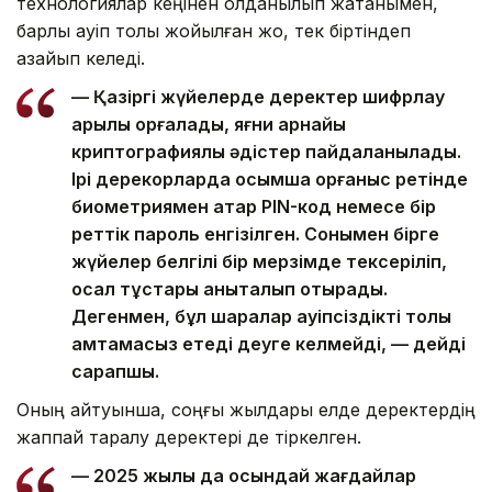
технологиялар кеңінен қолданылып жатқанымен,
барлық қауіп толық жойылған жоқ, тек біртіндеп
азайып келеді.
— Қазіргі жүйелерде деректер шифрлау
арқылы қорғалады, яғни арнайы
криптографиялық әдістер пайдаланылады.
Ірі дерекқорларда қосымша қорғаныс ретінде
биометриямен қатар PIN-код немесе бір
реттік пароль енгізілген. Сонымен бірге
жүйелер белгілі бір мерзімде тексеріліп,
осал тұстары анықталып отырады.
Дегенмен, бұл шаралар қауіпсіздікті толық
қамтамасыз етеді деуге келмейді, — дейді
сарапшы.
Оның айтуынша, соңғы жылдары елде деректердің
жаппай таралу деректері де тіркелген.
— 2025 жылы да осындай жағдайлар