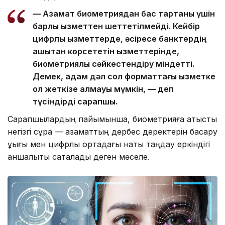
— Азамат биометриядан бас тартқаны үшін
барлық қызметтен шеттетілмейді. Кейбір
цифрлық қызметтерде, әсіресе банктердің
қашықтан көрсететін қызметтерінде,
биометриялық сәйкестендіру міндетті.
Демек, адам дәл сол форматтағы қызметке
қол жеткізе алмауы мүмкін, — деп
түсіндірді сарапшы.
Сарапшылардың пайымынша, биометрияға қатысты
негізгі сұрақ — азаматтың дербес деректерін басқару
құқығы мен цифрлық ортадағы нақты таңдау еркіндігі
қаншалықты сақталады деген мәселе.