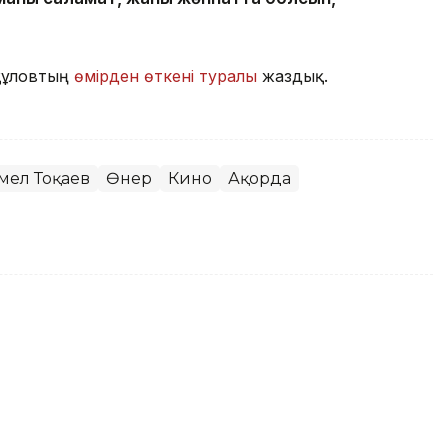
құловтың
өмірден өткені туралы
жаздық.
мел Тоқаев
Өнер
Кино
Ақорда