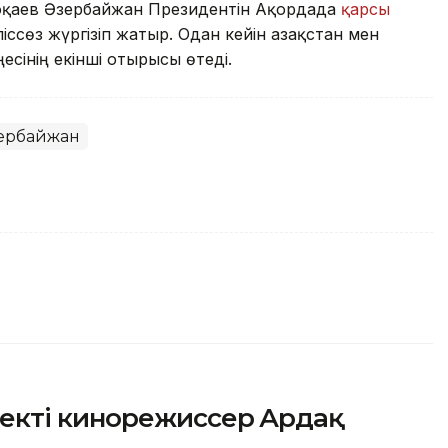
Тоқаев Әзербайжан Президентін Ақордада
қарсы
ліссөз жүргізіп жатыр. Одан кейін Қазақстан мен
сінің екінші отырысы өтеді.
зербайжан
екті кинорежиссер Ардақ