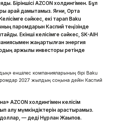
қояды. Біріншісі AZCON холдингімен. Бұл
ры қарай дамытамыз. Яғни, Орта
Келісімге сәйкес, екі тарап Baku
тының паромдарын Каспий теңізінде
тайды. Екінші келісімге сәйкес, SK-AIH
паниясымен жаңартылған энергия
рдың қаржылық инвесторы ретінде
дың» еншілес компанияларының бірі Baku
паромдар 2027 жылдың соңына дейін Каспий
на» AZCON холдингімен келісім
ып алу мүмкіндіктерін қарастырамыз.
н доллар, — деді Нұрлан Жақыпов.