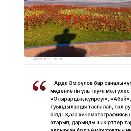
Фото: Kazinform
– Ардақ Әмірқұлов бар саналы ғ
мәдениетін ұлықтауға мол үлес 
«Отырардың күйреуі», «Абай», 
туындыларды таспалап, төл р
білді. Қазақ кинематографиясы
атқарып, дарынды шәкірттер т
қалдырған Ардақ Әмірқұловтың 