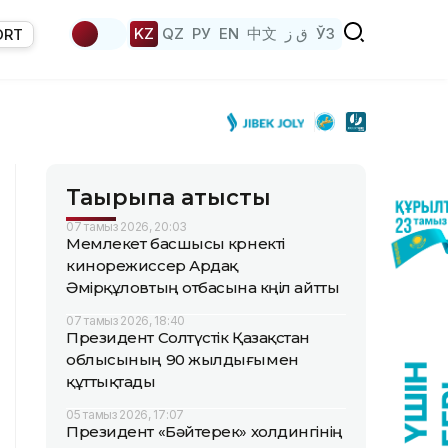
KZ
QZ
РУ
EN
中文
ق ز
ЎЗ
ORT
Тақырыпқа қатысты
07 тамыз 2026, 20:03
Мемлекет басшысы көрнекті
кинорежиссер Ардақ
Әмірқұловтың отбасына көңіл айтты
07 тамыз 2026, 18:40
Президент Солтүстік Қазақстан
облысының 90 жылдығымен
құттықтады
05 тамыз 2026, 17:07
Президент «Бәйтерек» холдингінің