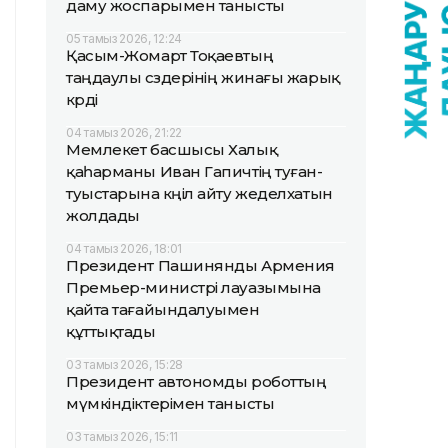
даму жоспарымен танысты
05 тамыз 2026, 12:24
Қасым-Жомарт Тоқаевтың
таңдаулы сөздерінің жинағы жарық
көрді
04 тамыз 2026, 21:22
Мемлекет басшысы Халық
қаһарманы Иван Гапичтің туған-
туыстарына көңіл айту жеделхатын
жолдады
04 тамыз 2026, 18:01
Президент Пашинянды Армения
Премьер-министрі лауазымына
қайта тағайындалуымен
құттықтады
03 тамыз 2026, 15:28
Президент автономды роботтың
мүмкіндіктерімен танысты
03 тамыз 2026, 15:11