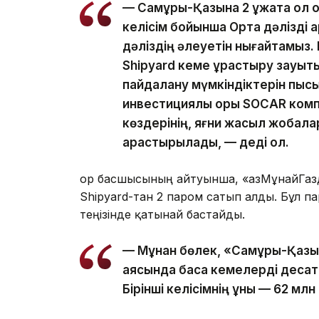
— Самұрық-Қазына 2 құжатқа қол 
келісім бойынша Орта дәлізді а
дәліздің әлеуетін нығайтамыз. 
Shipyard кеме құрастыру зауы
пайдалану мүмкіндіктерін пысық
инвестициялық қоры SOCAR ком
көздерінің, яғни жасыл жобала
қарастырылады, — деді ол.
Қор басшысының айтуынша, «ҚазМұнайГаз
Shipyard-тан 2 паром сатып алды. Бұл 
теңізінде қатынай бастайды.
— Мұнан бөлек, «Самұрық-Қазы
аясында басқа кемелерді десат
Бірінші келісімнің құны — 62 мл