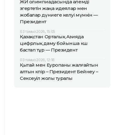
ЖИ олимпиадасында әлемді
өзгертетін жаңа идеялар мен
жобалар дүниеге келуі мүмкін —
Президент
03 тамыз 2026, 15:05
Қазақстан Орталық Азияда
цифрлық даму бойынша көш
бастап тұр — Президент
03 тамыз 2026, 12:18
Қытай мен Еуропаны жалғайтын
алтын көпір – Президент Бейнеу –
Сексеуіл жолы туралы