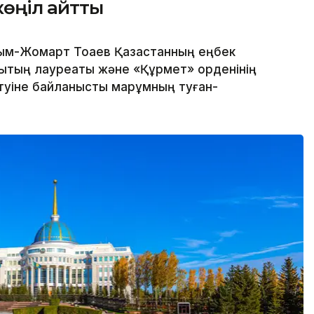
көңіл айтты
м-Жомарт Тоқаев Қазақстанның еңбек
йлықтың лауреаты және «Құрмет» орденінің
өтуіне байланысты марқұмның туған-