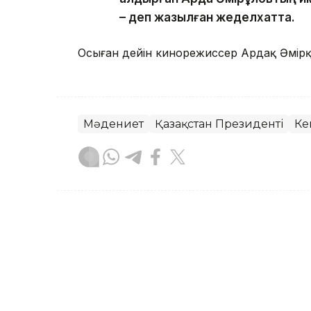
– деп жазылған жеделхатта.
Осыған дейін кинорежиссер Ардақ Әмір
Мәдениет
Қазақстан Президенті
Ке
Айдар Оспаналиев
Авторлар
18:40, 07 Тамыз 2026