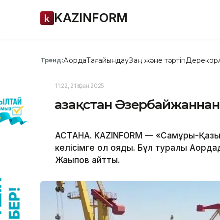
KAZINFORM
Ақорда
Тағайындау
Заң және тәртіп
Дерекқор
Тренд:
11:22, 21 Қазан 2025
Қазақстан Әзербайжаннан
АСТАНА. KAZINFORM — «Самұрық-Қазын
келісімге қол қояды. Бұл туралы Ақорд
Жақыпов айтты.