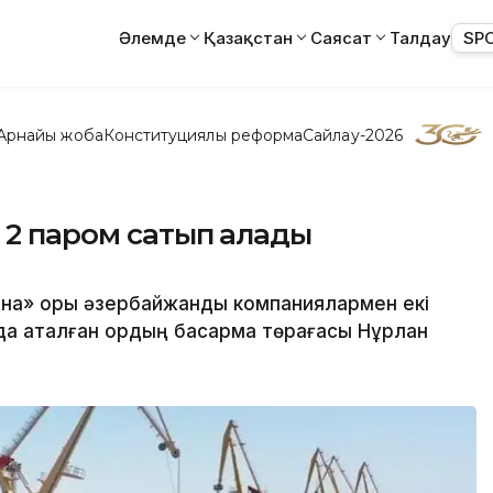
Әлемде
Қазақстан
Саясат
Талдау
SP
Арнайы жоба
Конституциялық реформа
Сайлау-2026
 2 паром сатып алады
а» қоры әзербайжандық компаниялармен екі
ада аталған қордың басқарма төрағасы Нұрлан