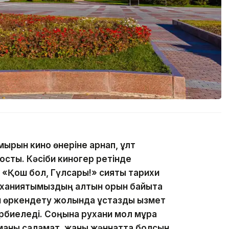
ұмырын кино өнеріне арнап, ұлт
қосты. Кәсіби киногер ретінде
«Қош бол, Гүлсары!» сияқты тарихи
уханиятымыздың алтын қорын байыта
н өркендету жолында ұстаздық қызмет
әрбиеледі. Соңына рухани мол мұра
иманы саламат, жаны жәннатта болсын,