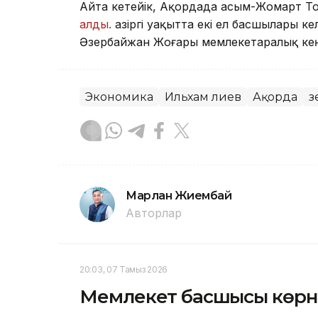
Айта кетейік, Ақордада Қасым-Жомарт 
алды.
Қазіргі уақытта екі ел басшылары ке
Әзербайжан Жоғары мемлекетаралық кеңе
Экономика
Ильхам Әлиев
Ақорда
Ә
Марлан Жиембай
Авторлар
20:03, 07 Тамыз 2026
Мемлекет басшысы көрн