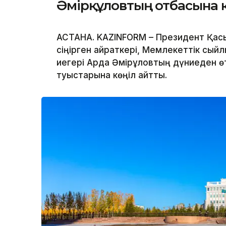
Әмірқұловтың отбасына 
АСТАНА. KAZINFORM – Президент Қасы
сіңірген қайраткері, Мемлекеттік сы
иегері Ардақ Әмірқұловтың дүниеден 
туыстарына көңіл айтты.