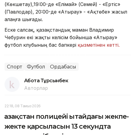
(Көкшетау),19:00-де «Елімай» (Семей) - «Ертіс»
(Павлодар), 20:00-де «Атырау» - «Ақтөбе» жасыл
алаңға шығады.
Еске салсақ, қазақстандық маман Владимир
Чебурин екі жақты келісім бойынша «Атырау»
футбол клубының бас бапкері
қызметінен кетті.
Спорт
Футбол
Ордабасы
Ақбота Тұрсынбек
Авторлар
22:18, 08 Тамыз 2026
Қазақстан полицейі Қытайдағы жекпе-
жекте қарсыласын 13 секундта