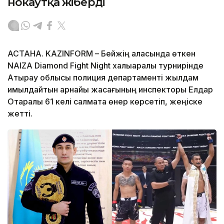
нокаутқа жіберді
АСТАНА. KAZINFORM – Бейжің қаласында өткен
NAIZA Diamond Fight Night халықаралық турнирінде
Атырау облысы полиция департаменті жылдам
қимылдайтын арнайы жасағының инспекторы Елдар
Отаралы 61 келі салмақта өнер көрсетіп, жеңіске
жетті.