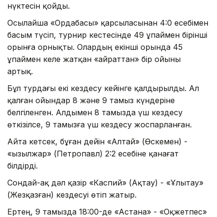
нүктесін қойды.
Осылайша «Ордабасы» қарсыласынан 4:0 есебімен
басым түсіп, турнир кестесінде 49 ұпаймен бірінші
орынға орнықты. Олардың екінші орында 45
ұпаймен келе жатқан «Қайраттан» бір ойыны
артық.
Бұл турдағы екі кездесу кейінге қалдырылды. Ал
қалған ойындар 8 және 9 тамыз күндеріне
белгіленген. Алдымен 8 тамызда үш кездесу
өткізілсе, 9 тамызға үш кездесу жоспарланған.
Айта кетсек, бұған дейін «Алтай» (Өскемен) -
«Қызылжар» (Петропавл) 2:2 есебіне қанағат
білдірді.
Сондай-ақ дәл қазір «Каспий» (Ақтау) - «Ұлытау»
(Жезқазған) кездесуі өтіп жатыр.
Ертең, 9 тамызда 18:00-де «Астана» - «Оқжетпес»