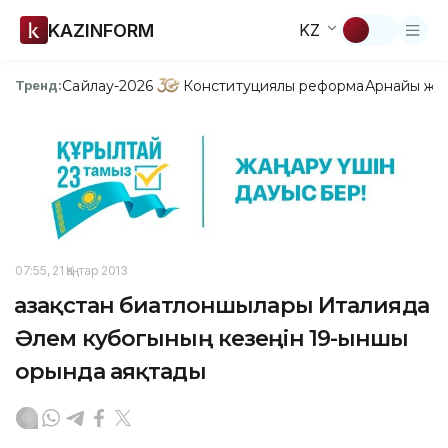
KAZINFORM
KZ
Сайлау-2026
Конституциялық реформа
Арнайы жо
Тренд:
07:55, 21 Қаңтар 2013
Қазақстан биатлоншылары Италияда
Әлем кубогының кезеңін 19-ыншы
орында аяқтады