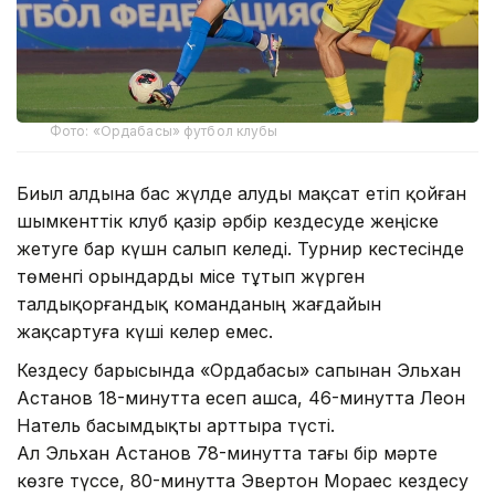
Фото: «Ордабасы» футбол клубы
Биыл алдына бас жүлде алуды мақсат етіп қойған
шымкенттік клуб қазір әрбір кездесуде жеңіске
жетуге бар күшн салып келеді. Турнир кестесінде
төменгі орындарды місе тұтып жүрген
талдықорғандық команданың жағдайын
жақсартуға күші келер емес.
Кездесу барысында «Ордабасы» сапынан Эльхан
Астанов 18-минутта есеп ашса, 46-минутта Леон
Натель басымдықты арттыра түсті.
Ал Эльхан Астанов 78-минутта тағы бір мәрте
көзге түссе, 80-минутта Эвертон Мораес кездесу