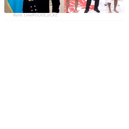
Фото: t.me/POLICE_of_KZ
Жекпе-жекте атыраулық спортшы қарсыласына
айқын басымдық танытып, кездесуді бірінші
раундтың небәрі 13-секундында нокаутпен
аяқтады.
Осылайша Елдар Отаралы халықаралық аренада
шеберлігін тағы бір мәрте дәлелдеп, ел намысын
абыроймен қорғады.
Қазақстандық кәсіпқой боксшы Мейірім
Нұрсұлтанов (20-0, 11 КО) 2026 жылдың 19
қыркүйегінде АҚШ-тың Сан-Диего қаласында
(Калифорния штаты) өтетін бокс кешінде орта
салмақтағы WBC уақытша әлем чемпионы атағы
үшін
шаршы алаңға шығатынын
жазған едік.