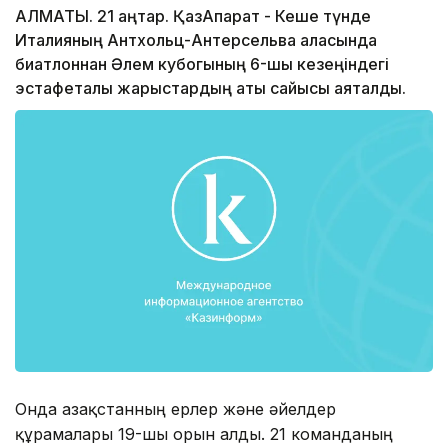
АЛМАТЫ. 21 қаңтар. ҚазАқпарат - Кеше түнде
Италияның Антхольц-Антерсельва қаласында
биатлоннан Әлем кубогының 6-шы кезеңіндегі
эстафеталық жарыстардың ақтық сайысы аяқталды.
Онда Қазақстанның ерлер және әйелдер
құрамалары 19-шы орын алды. 21 команданың