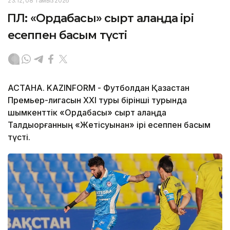
23:12, 08 Тамыз 2026
ҚПЛ: «Ордабасы» сырт алаңда ірі
есеппен басым түсті
АСТАНА. KAZINFORM - Футболдан Қазақстан
Премьер-лигасын ХХІ туры бірінші турында
шымкенттік «Ордабасы» сырт алаңда
Талдықорғанның «Жетісуынан» ірі есеппен басым
түсті.