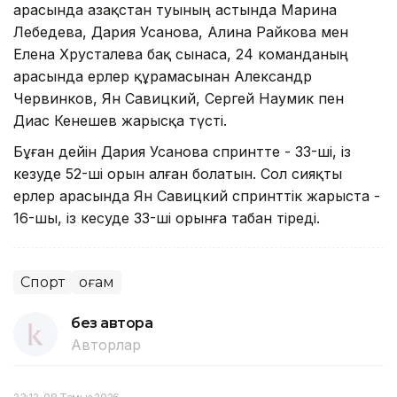
арасында Қазақстан туының астында Марина
Лебедева, Дария Усанова, Алина Райкова мен
Елена Хрусталева бақ сынаса, 24 команданың
арасында ерлер құрамасынан Александр
Червинков, Ян Савицкий, Сергей Наумик пен
Диас Кенешев жарысқа түсті.
Бұған дейін Дария Усанова спринтте - 33-ші, із
кезуде 52-ші орын алған болатын. Сол сияқты
ерлер арасында Ян Савицкий спринттік жарыста -
16-шы, із кесуде 33-ші орынға табан тіреді.
Спорт
Қоғам
без автора
Авторлар