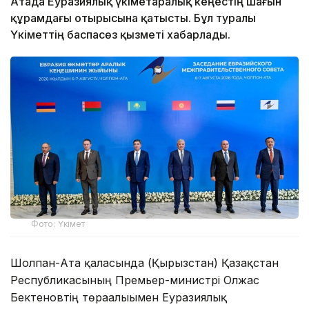
Атада Еуразиялық үкіметаралық кеңестің шағын
құрамдағы отырысына қатысты. Бұл туралы
Үкіметтің баспасөз қызметі хабарлады.
Фото: Үкімет
Шолпан-Ата қаласында (Қырғызстан) Қазақстан
Республикасының Премьер-министрі Олжас
Бектеновтің төрағалығымен Еуразиялық