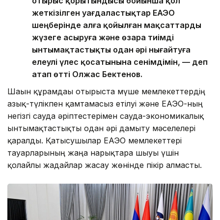
отырыс қорытындысы бойынша қол
жеткізілген уағдаластықтар ЕАЭО
шеңберінде алға қойылған мақсаттарды
жүзеге асыруға және өзара тиімді
ынтымақтастықты одан әрі нығайтуға
елеулі үлес қосатынына сенімдімін, — деп
атап өтті Олжас Бектенов.
Шағын құрамдағы отырыста мүше мемлекеттердің
азық-түлікпен қамтамасыз етілуі және ЕАЭО-ның
негізгі сауда әріптестерімен сауда-экономикалық
ынтымақтастықты одан әрі дамыту мәселелері
қаралды. Қатысушылар ЕАЭО мемлекеттері
тауарларының жаңа нарықтарға шығуы үшін
қолайлы жағдайлар жасау жөнінде пікір алмасты.