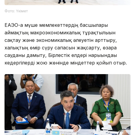
Фото: Үкімет
ЕАЭО-ға мүше мемлекеттердің басшылары
аймақтың макроэкономикалық тұрақтылығын
сақтау және экономикалық әлеуетін арттыру,
халықтың өмір сүру сапасын жақсарту, өзара
сауданы дамыту, Бірлестік елдері нарығындағы
кедергілерді жою жөнінде міндеттер қойып отыр.