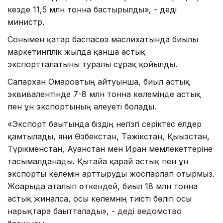
кезде 11,5 млн тонна бастырылды», - деді
министр.
Сонымен қатар баспасөз мәслихатында биылғы
маркетингілік жылда қанша астық
экспортталатыны туралы сұрақ қойылды.
Сапархан Омаровтың айтуынша, биыл астық
эквивалентінде 7-8 млн тонна көлемінде астық
пен ұн экспортының әлеуеті болады.
«Экспорт бағытында біздің негізгі серіктес елдер
қамтылады, яғни Өзбекстан, Тәжікстан, Қығызстан,
Түрікменстан, Ауғанстан мен Иран мемлекеттеріне
тасымалданады. Қытайға қарай астық пен ұн
экспорты көлемін арттыруды жоспарлап отырмыз.
Жоғарыда аталып өткендей, биыл 18 млн тонна
астық жиналса, осы көлемнің тиісті бөлігі осы
нарықтарға бағытталады», - деді ведомство