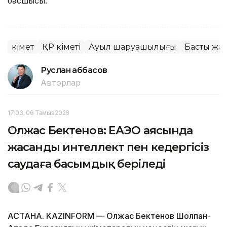
басшысы.
Үкімет
ҚР Үкіметі
Ауыл шаруашылығы
Басты жа
Руслан Ғаббасов
Авторлар
17:03, 06 Тамыз 2026
Олжас Бектенов: ЕАЭО аясында
жасанды интеллект пен кедергісіз
саудаға басымдық беріледі
АСТАНА. KAZINFORM — Олжас Бектенов Шолпан-