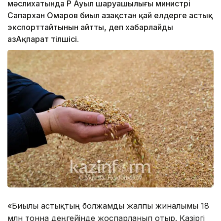
мәслихатында ҚР Ауыл шаруашылығы министрі
Сапархан Омаров биыл Қазақстан қай елдерге астық
экспорттайтынын айтты, деп хабарлайды
ҚазАқпарат тілшісі.
«Биылғы астықтың болжамды жалпы жиналымы 18
млн тонна деңгейінде жоспарланып отыр. Қазіргі