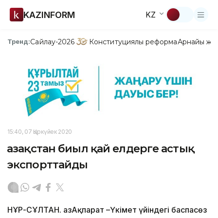
KAZINFORM
KZ
Сайлау-2026
Конституциялық реформа
Арнайы жо
Тренд:
15:40, 07 Қыркүйек 2020
Қазақстан биыл қай елдерге астық
экспорттайды
НҰР-СҰЛТАН. ҚазАқпарат –Үкімет үйіндегі баспасөз