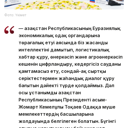
Фото: Үкімет
— Қазақстан Республикасының Еуразиялық
экономикалық одақ органдарына
төрағалық етуі аясында біз жасанды
интеллектіні дамытып, логистикалық
хабтар құру, өнеркәсіп және агроөнеркәсіп
кешенін цифрландыру, кедергісіз сауданы
қамтамасыз ету, сондай-ақ сыртқы
серіктестермен жаһандық диалог құру
бағытын дәйекті түрде қолдаймыз. Дәл
осы ұстанымды Қазақстан
Республикасының Президенті Қасым-
Жомарт Кемелұлы Тоқаев Одаққа мүше
мемлекеттердің басшыларына
жолдауында белгілеген болатын. Бүгінгі