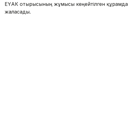
ЕҮАК отырысының жұмысы кеңейтілген құрамда
жалғасады.
Айта кетелік Қазақстан ЕАЭО-ның бірыңғай
цифрлық аккредиттеу кеңістігін қалыптастыруды
ұсынғаны туралы
жазған едік
.
Үкімет
Логистика
Олжас Бектенов
ЕАЭО
Сауд
Назым Бөлесова
Авторлар
15:30, 06 Тамыз 2026
Жеңіл өнеркәсіпті дамытуға
арналған 28 шара іске асырылады