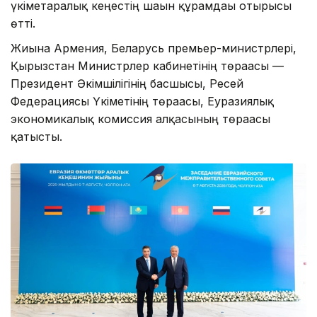
үкіметаралық кеңестің шағын құрамдағы отырысы
өтті.
Жиынға Армения, Беларусь премьер-министрлері,
Қырғызстан Министрлер кабинетінің төрағасы —
Президент Әкімшілігінің басшысы, Ресей
Федерациясы Үкіметінің төрағасы, Еуразиялық
экономикалық комиссия алқасының төрағасы
қатысты.