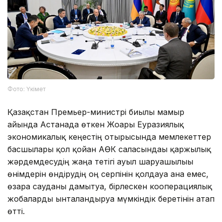
Фото: Үкімет
Қазақстан Премьер-министрі биылғы мамыр
айында Астанада өткен Жоғары Еуразиялық
экономикалық кеңестің отырысында мемлекеттер
басшылары қол қойған АӨК саласындағы қаржылық
жәрдемдесудің жаңа тетігі ауыл шаруашылығы
өнімдерін өндірудің оң серпінін қолдауға ғана емес,
өзара сауданы дамытуға, бірлескен кооперациялық
жобаларды ынталандыруға мүмкіндік беретінін атап
өтті.