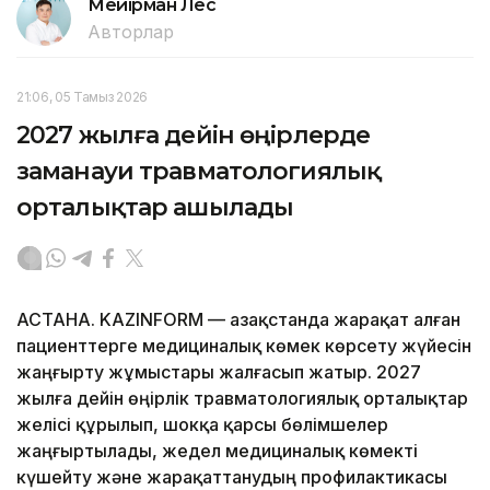
Мейірман Лес
Авторлар
21:06, 05 Тамыз 2026
2027 жылға дейін өңірлерде
заманауи травматологиялық
орталықтар ашылады
АСТАНА. KAZINFORM — Қазақстанда жарақат алған
пациенттерге медициналық көмек көрсету жүйесін
жаңғырту жұмыстары жалғасып жатыр. 2027
жылға дейін өңірлік травматологиялық орталықтар
желісі құрылып, шокқа қарсы бөлімшелер
жаңғыртылады, жедел медициналық көмекті
күшейту және жарақаттанудың профилактикасы