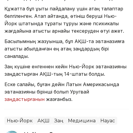
Құжатта бұл құқықты пайдалану үшін қатаң талаптар
белгіленген. Атап айтқанда, өтініш беруші Нью-
Йорк штатында тұрақты тұруы және психикалық
жағдайына қатысты арнайы тексеруден өтуі қажет.
Басылымның жазуынша, бұл АҚШ-та эвтаназияға
қатысты қабылданған ең қатаң заңдардың бірі
саналады.
Заң күшіне енгеннен кейін Нью-Йорк эвтаназияны
заңдастырған АҚШ-тың 14-штаты болды.
Еске салайық, бұған дейін Латын Америкасында
эвтаназияны бірінші болып Уругвай
заңдастырғанын
жазғанбыз.
Нью-Йорк
АҚШ
Заң
Медицина
Науқас