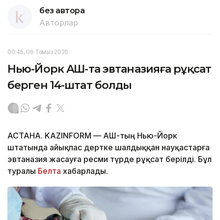
без автора
Авторлар
00:45, 06 Тамыз 2026
Нью-Йорк АҚШ-та эвтаназияға рұқсат
берген 14-штат болды
АСТАНА. KAZINFORM — АҚШ-тың Нью-Йорк
штатында айықпас дертке шалдыққан науқастарға
эвтаназия жасауға ресми түрде рұқсат берілді. Бұл
туралы
Белта
хабарлады.