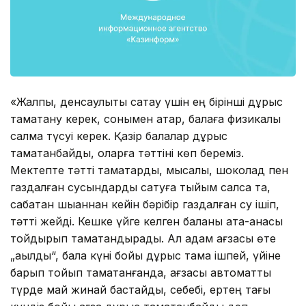
«Жалпы, денсаулықты сақтау үшін ең бірінші дұрыс
тамақтану керек, сонымен қатар, балаға физикалық
салмақ түсуі керек. Қазір балалар дұрыс
тамақтанбайды, оларға тəттіні көп береміз.
Мектепте тəтті тамақтарды, мысалы, шоколад пен
газдалған сусындарды сатуға тыйым салсақ та,
сабақтан шыққаннан кейін бəрібір газдалған су ішіп,
тəтті жейді. Кешке үйге келген баланы ата-анасы
тойдырып тамақтандырады. Ал адам ағзасы өте
„ақылды“, бала күні бойы дұрыс тамақ ішпей, үйіне
барып тойып тамақтанғанда, ағзасы автоматты
түрде май жинай бастайды, себебі, ертең тағы