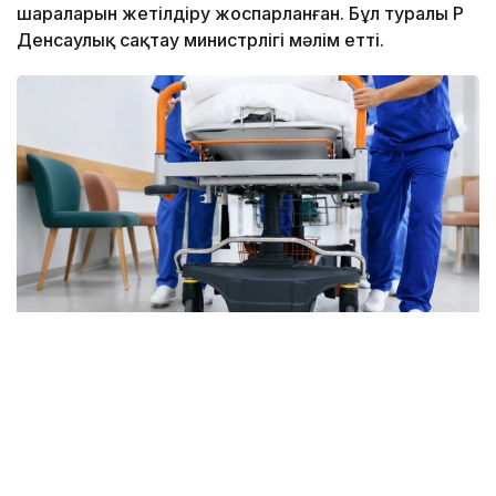
шараларын жетілдіру жоспарланған. Бұл туралы ҚР
Денсаулық сақтау министрлігі мәлім етті.
Фото: ОКҚ
Бүгінде мамандандырылған көмекті 1 500-ден
астам травматолог дәрігер көрсетеді. Елде 81