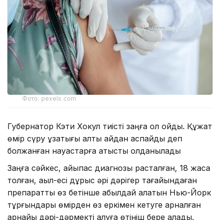
Фото: pexels.com
Губернатор Кэти Хокул тиісті заңға қол қойды. Құжат
өмір сүру ұзақтығы алты айдан аспайды деп
болжанған науқастарға қатысты қолданылады
Заңға сәйкес, айықпас диагнозы расталған, 18 жасқа
толған, ақыл-есі дұрыс әрі дәрігер тағайындаған
препаратты өз бетінше қабылдай алатын Нью-Йорк
тұрғындары өмірден өз еркімен кетуге арналған
арнайы дәрі-дәрмекті алуға өтініш бере алады.