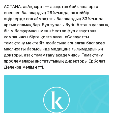
АСТАНА. ҚазАқпарат — Қазақстан бойынша орта
есеппен балалардың 28%-ында, ал кейбір
өңірлерде сол аймақтағы балалардың 33%-ында
артық салмақ бар. Бұл туралы бүгін Астана қалалық
білім басқармасы мен «Нестле фуд Қазақстан»
компаниясы бірге қолға алған «Салауатты
тамақтану мектебі» жобасына арналған баспасөз
мәслихаты барысында медицина ғылымдарының
докторы, Қазақ тағамтану академиясы Тамақтану
проблемалары институтының директоры Ерболат
Дəленов мəлім етті.