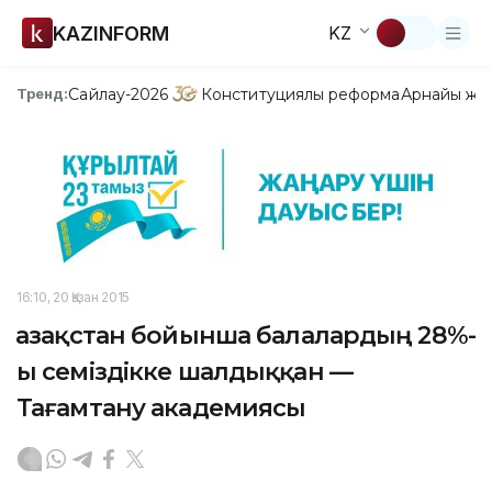
KAZINFORM
KZ
Сайлау-2026
Конституциялық реформа
Арнайы жо
Тренд:
16:10, 20 Қазан 2015
Қазақстан бойынша балалардың 28%-
ы семіздікке шалдыққан —
Тағамтану академиясы