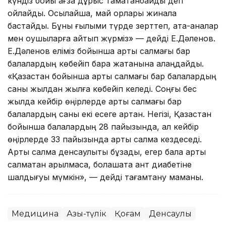
күндіз бойы ағза дұрыс тамақтанбайды деп
ойлайды. Осылайша, май қорлары жинала
бастайды. Бұны ғылыми түрде зерттеп, ата-аналар
мен оқушыларға айтып жүрміз» — дейді Е.Дəленов.
Е.Дəленов еліміз бойынша артық салмағы бар
балалардың көбейіп бара жатқанына алаңдайды.
«Қазақстан бойынша артық салмағы бар балалардың
саны жылдан жылға көбейіп келеді. Соңғы бес
жылда кейбір өңірлерде артық салмағы бар
балалардың саны екі есеге артқан. Негізі, Қазақстан
бойынша балалардың 28 пайызында, ал кейбір
өңірлерде 33 пайызында артық салмақ кездеседі.
Артық салмақ денсаулықты бұзады, егер бала артық
салмақтан арылмаса, болашақта қант диабетіне
шалдығуы мүмкін», — дейді тағамтану маманы.
Медицина
Азық-түлік
Қоғам
Денсаулық