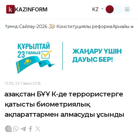
KAZINFORM
KZ
Сайлау-2026
Конституциялық реформа
Арнайы жо
Тренд:
12:05, 24 Тамыз 2018
Қазақстан БҰҰ ҚК-де террористерге
қатысты биометриялық
ақпараттармен алмасуды ұсынды