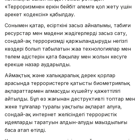
«Терроризмнен еркін бейбіт әлемге қол жету үшін
әрекет кодексін» қабылдау.
Сонымен қатар, есірткінің заңсыз айналымы, табиғи
ресурстар мен мәдени жәдігерлерді заңсыз сату,
сондай-ақ терроризмді қаржыландырудың негізгі
көздері болып табылатын жаңа технологиялар мен
төлем әдістерін қатаң бақылау мен жолын кесуге
ерекше назар аударылды.
Аймақтық және халықаралық дерек қорлар
арасында террористерге қатысты биометриялық
ақпараттармен алмасуды күшейту қажеттілігі
айтылды. Бұл өз жағынан деструктивті топтар мен
жеке тұлғалар туралы уақтылы ақпарат алуға,
сондай-ақ интернет желісіндегі террористік
идеяларды таратуын алдын-алудың маңыздылығы
баса атап өтілді.