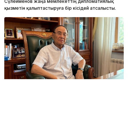
Сүлейменов жаңа мемлекеттің дипломатиялық
қызметін қалыптастыруға бір кісідей атсалысты.
Фото: Kazinform/Назерке Сүйіндік
2 шілде – Дипломатиялық қызмет күніне орай
талай жыл елші болған Төлеутай Ысқақұлымен
қазақ дипломатиясының қалыптасуы, Қазақстанның