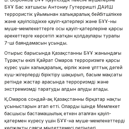
БҰҰ Бас хатшысы Антониу Гутерриштің ДАИШ
террористік ұйымынан халықаралық бейбітшілікке
және қауіпсіздікке қауіп-қатерлері және БҰҰ-ның
мүше-мемлекеттерге осы қауіп-қатерлеріне қарсы
әрекеттерге көрсетіп жатқан қолдаулары туралы
7-ші баяндамасын ұсынды.
Отырыс барысында Қазақстанның БҰҰ жанындағы
Тұрақты өкілі Қайрат Омаров терроризмге қарсы
күрес үшін халықаралық, өңірлік және ұлттық деңгей
күш-жігерлерді біріктіру шақырып, басым мақсаты
ретінде жастар арасында терроризмді және
экстремизмді таратуды алдын алуды атады.
Қ.Омаров сондай-ақ Қазақстанның бірқатар нақты
ұсыныстарын атап өтті. Олардың ішінде Мемлекет
басшысы бастамашылық еткен аталған қауіп-
қатермен күресу үшін БҰҰ-на мүше-мемлекеттердің
көпжақты саяси міндеттемесі ретіндегі