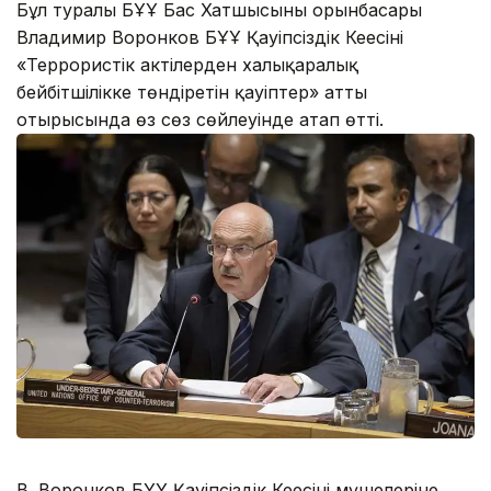
Бұл туралы БҰҰ Бас Хатшысының орынбасары
Владимир Воронков БҰҰ Қауіпсіздік Кеңесінің
«Террористік актілерден халықаралық
бейбітшілікке төндіретін қауіптер» атты
отырысында өз сөз сөйлеуінде атап өтті.
В. Воронков БҰҰ Қауіпсіздік Кеңесінің мүшелеріне