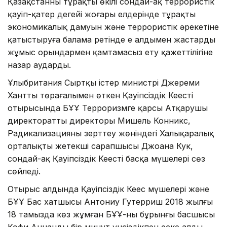
Қазақстанның тұрақты өкілі сондай-ақ террористік
қауіп-қатер деңгейі жоғары елдерінде тұрақты
экономикалық дамуын және террористік әрекетіне
қатыстыруға балама ретінде ең алдымен жастарды
жұмыс орындармен қамтамасыз ету қажеттілігіне
назар аударды.
Ұлыбритания Сыртқы істер министрі Джереми
Ханттың төрағалымен өткен Қауіпсіздік Кеңестің
отырысында БҰҰ Терроризмге қарсы Атқарушы
директораттың директоры Мишель Конникс,
Радикализацияны зерттеу жөніндегі Халықаралық
орталықтың жетекші сарапшысы Джоана Кук,
сондай-ақ Қауіпсіздік Кеңестің басқа мүшелері сөз
сөйледі.
Отырыс алдында Қауіпсіздік Кеңес мүшелері және
БҰҰ Бас хатшысы Антониу Гутерриш 2018 жылғы
18 тамызда көз жұмған БҰҰ-ның бұрынғы басшысы