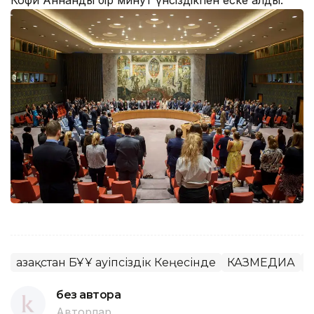
Кофи Аннанды бір минут үнсіздікпен еске алды.
Қазақстан БҰҰ Қауіпсіздік Кеңесінде
КАЗМЕДИА
Қ
без автора
Авторлар