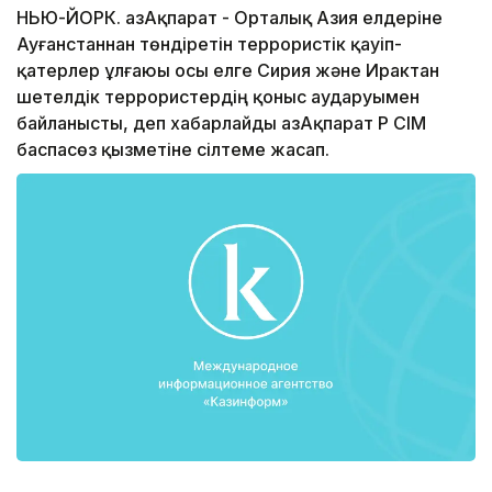
НЬЮ-ЙОРК. ҚазАқпарат - Орталық Азия елдеріне
Ауғанстаннан төндіретін террористік қауіп-
қатерлер ұлғаюы осы елге Сирия және Ирактан
шетелдік террористердің қоныс аударуымен
байланысты, деп хабарлайды ҚазАқпарат ҚР СІМ
баспасөз қызметіне сілтеме жасап.