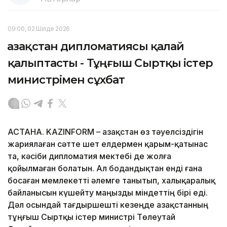
09:00, 02 Шілде 2026
Қазақстан дипломатиясы қалай
қалыптасты - Тұңғыш Сыртқы істер
министрімен сұхбат
АСТАНА. KAZINFORM – Қазақстан өз тәуелсіздігін
жариялаған сәтте шет елдермен қарым-қатынас
та, кәсіби дипломатия мектебі де жолға
қойылмаған болатын. Ал бодандықтан енді ғана
босаған мемлекетті әлемге танытып, халықаралық
байланысын күшейту маңызды міндеттің бірі еді.
Дәл осындай тағдыршешті кезеңде Қазақстанның
тұңғыш Сыртқы істер министрі Төлеутай