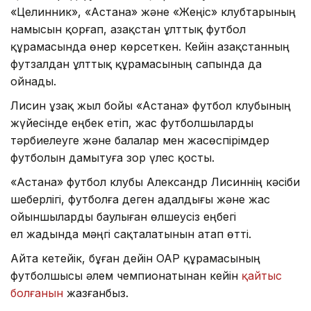
«Целинник», «Астана» және «Жеңіс» клубтарының
намысын қорғап, Қазақстан ұлттық футбол
құрамасында өнер көрсеткен. Кейін Қазақстанның
футзалдан ұлттық құрамасының сапында да
ойнады.
Лисин ұзақ жыл бойы «Астана» футбол клубының
жүйесінде еңбек етіп, жас футболшыларды
тәрбиелеуге және балалар мен жасөспірімдер
футболын дамытуға зор үлес қосты.
«Астана» футбол клубы Александр Лисиннің кәсіби
шеберлігі, футболға деген адалдығы және жас
ойыншыларды баулыған өлшеусіз еңбегі
ел жадында мәңгі сақталатынын атап өтті.
Айта кетейік, бұған дейін ОАР құрамасының
футболшысы әлем чемпионатынан кейін
қайтыс
болғанын
жазғанбыз.