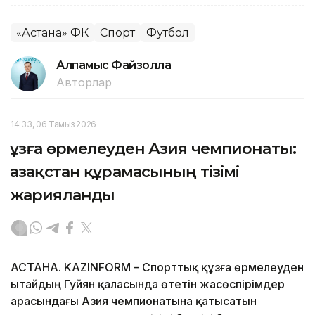
«Астана» ФК
Спорт
Футбол
Алпамыс Файзолла
Авторлар
14:33, 06 Тамыз 2026
Құзға өрмелеуден Азия чемпионаты:
Қазақстан құрамасының тізімі
жарияланды
АСТАНА. KAZINFORM – Спорттық құзға өрмелеуден
Қытайдың Гуйян қаласында өтетін жасөспірімдер
арасындағы Азия чемпионатына қатысатын