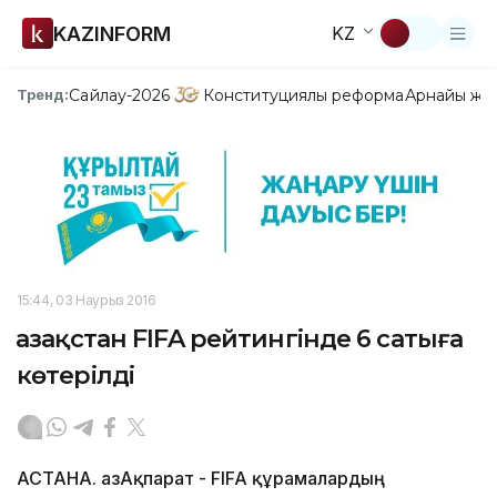
KAZINFORM
KZ
Сайлау-2026
Конституциялық реформа
Арнайы жо
Тренд:
15:44, 03 Наурыз 2016
Қазақстан FIFA рейтингінде 6 сатыға
көтерілді
АСТАНА. ҚазАқпарат - FIFA құрамалардың