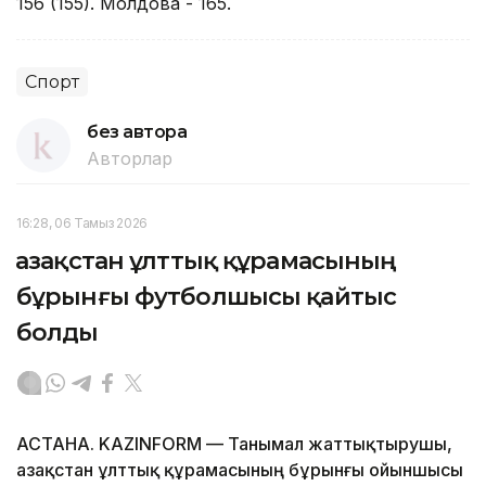
156 (155). Молдова - 165.
Спорт
без автора
Авторлар
16:28, 06 Тамыз 2026
Қазақстан ұлттық құрамасының
бұрынғы футболшысы қайтыс
болды
АСТАНА. KAZINFORM — Танымал жаттықтырушы,
Қазақстан ұлттық құрамасының бұрынғы ойыншысы