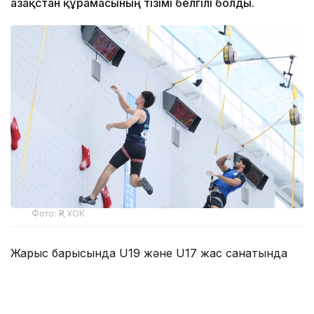
Қазақстан құрамасының тізімі белгілі болды.
Фото: ҚР ҰОК
Жарыс барысында U19 және U17 жас санатында
жүлделер сарапқа салынады.
Евгений Ким, Матвей Павлов, Глеб Семёшкин,
Дмитрий Ананьев, Әлихан Татамбай, Рашид