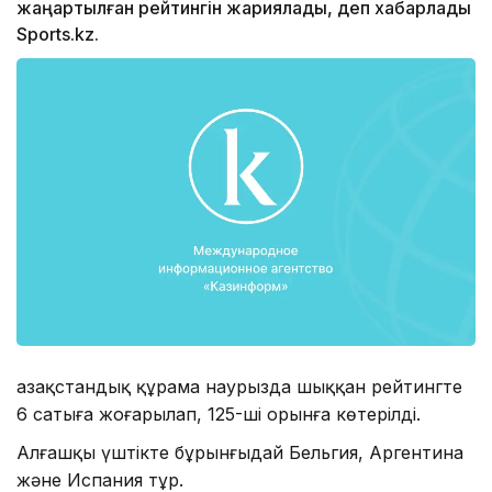
жаңартылған рейтингін жариялады, деп хабарлады
Sports.kz.
Қазақстандық құрама наурызда шыққан рейтингте
6 сатыға жоғарылап, 125-ші орынға көтерілді.
Алғашқы үштікте бұрынғыдай Бельгия, Аргентина
және Испания тұр.