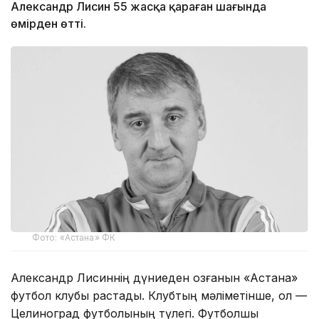
Александр Лисин 55 жасқа қараған шағында
өмірден өтті.
Фото: «Астана» ФК
Александр Лисиннің дүниеден озғанын «Астана»
футбол клубы растады. Клубтың мәліметінше, ол —
Целиноград футболының түлегі. Футболшы