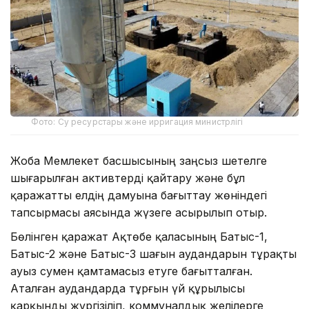
Фото: Су ресурстары және ирригация министрлігі
Жоба Мемлекет басшысының заңсыз шетелге
шығарылған активтерді қайтару және бұл
қаражатты елдің дамуына бағыттау жөніндегі
тапсырмасы аясында жүзеге асырылып отыр.
Бөлінген қаражат Ақтөбе қаласының Батыс-1,
Батыс-2 және Батыс-3 шағын аудандарын тұрақты
ауыз сумен қамтамасыз етуге бағытталған.
Аталған аудандарда тұрғын үй құрылысы
қарқынды жүргізіліп, коммуналдық желілерге