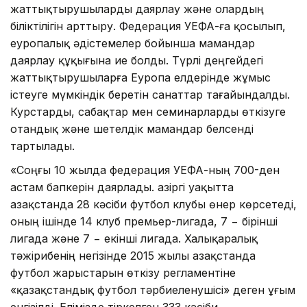
жаттықтырушыларды даярлау және олардың
біліктілігін арттыру. Федерация УЕФА-ға қосылып,
еуропалық әдістемелер бойынша мамандар
даярлау құқығына ие болды. Түрлі деңгейдегі
жаттықтырушыларға Еуропа елдерінде жұмыс
істеуге мүмкіндік беретін санаттар тағайындалды.
Курстарды, сабақтар мен семинарларды өткізуге
отандық және шетелдік мамандар белсенді
тартылады.
«Соңғы 10 жылда федерация УЕФА-ның 700-ден
астам бапкерін даярлады. Қазіргі уақытта
Қазақстанда 28 кәсіби футбол клубы өнер көрсетеді,
оның ішінде 14 клуб премьер-лигада, 7 − бірінші
лигада және 7 − екінші лигада. Халықаралық
тәжірибенің негізінде 2015 жылы Қазақстанда
футбол жарыстарын өткізу регламентіне
«қазақстандық футбол тәрбиеленушісі» деген ұғым