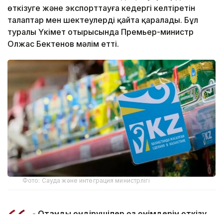
өткізуге және экспорттауға кедергі келтіретін
талаптар мен шектеулерді қайта қаралады. Бұл
туралы Үкімет отырысында Премьер-министр
Олжас Бектенов мәлім етті.
Фото: Сауда және интеграция министрлігі
- Отандық өндірушілер өз өнімдерін өткізу