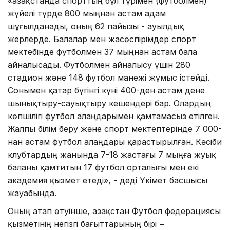
«Қазақстанда спорттың бұл түрімен (футболмен)
жүйелі түрде 800 мыңнан астам адам
шұғылданады, оның 62 пайызы - ауылдық
жерлерде. Балалар мен жасөспірімдер спорт
мектебінде футболмен 37 мыңнан астам бала
айналысады. Футболмен айналысу үшін 280
стадион және 148 футбол манежі жұмыс істейді.
Сонымен қатар бүгінгі күні 400-ден астам дене
шынықтыру-сауықтыру кешендері бар. Олардың
көпшілігі футбол алаңдарымен қамтамасыз етілген.
Жалпы білім беру және спорт мектептерінде 7 000-
нан астам футбол алаңдары қарастырылған. Кәсіби
клубтардың жанында 7-18 жастағы 7 мыңға жуық
баланы қамтитын 17 футбол орталығы мен екі
академия қызмет етеді», - деді Үкімет басшысы
жауабында.
Оның атап өтуінше, Қазақстан Футбол федерациясы
қызметінің негізгі бағыттарының бірі −