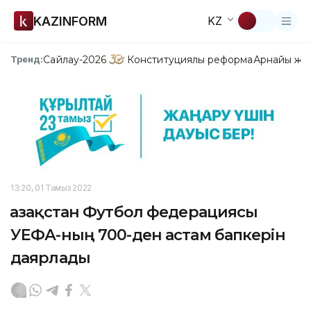
KAZINFORM
KZ
Сайлау-2026
Конституциялық реформа
Арнайы жо
Тренд:
13:20, 01 Тамыз 2022
Қазақстан Футбол федерациясы
УЕФА-ның 700-ден астам бапкерін
даярлады