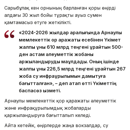
Сарыбұлақ кен орнының барланған қоры өңірді
алдағы 30 жыл бойы тұрақты ауыз сумен
қамтамасыз етуге жеткілікті.
«2024-2026 жылдар аралығында Арнаулы
мемлекеттік қор қаражаты есебінен Үкімет
жалпы құны 610 млрд теңгені құрайтын 500-
ден астам әлеуметтік жобаны
қаржыландыруды мақұлдады. Оның ішінде
жалпы құны 226,5 млрд теңгені құрайтын 267
жоба су инфрақұрылымын дамытуға
бағытталған», – деп атап өтті Үкіметтің
баспасөз қызметі.
Арнаулы мемлекеттік қор қаражаты әлеуметтік
және инфрақұрылымдық жобаларды
қаржыландыруға бағытталып келеді.
Айта кетейік, өңірлерде жаңа вокзалдар, су