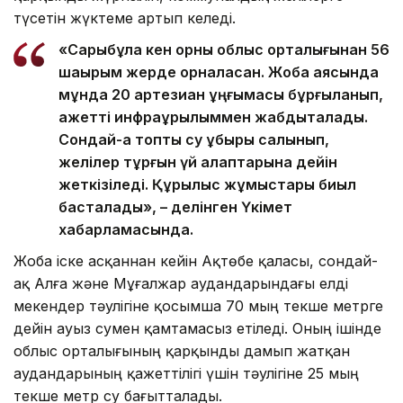
түсетін жүктеме артып келеді.
«Сарыбұлақ кен орны облыс орталығынан 56
шақырым жерде орналасқан. Жоба аясында
мұнда 20 артезиан ұңғымасы бұрғыланып,
қажетті инфрақұрылыммен жабдықталады.
Сондай-ақ топтық су құбыры салынып,
желілер тұрғын үй алаптарына дейін
жеткізіледі. Құрылыс жұмыстары биыл
басталады», – делінген Үкімет
хабарламасында.
Жоба іске асқаннан кейін Ақтөбе қаласы, сондай-
ақ Алға және Мұғалжар аудандарындағы елді
мекендер тәулігіне қосымша 70 мың текше метрге
дейін ауыз сумен қамтамасыз етіледі. Оның ішінде
облыс орталығының қарқынды дамып жатқан
аудандарының қажеттілігі үшін тәулігіне 25 мың
текше метр су бағытталады.