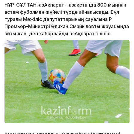
НҰР-СҰЛТАН. ҚазАқпарат – Қазақстанда 800 мыңнан
астам фуболмен жүйелі түрде айналысады. Бұл
туралы Мәжіліс депутаттарының сауалына ҚР
Премьер-Министрі Әлихан Смайыловты жауабында
айтылған, деп хабарлайды ҚазАқпарат тілшісі.