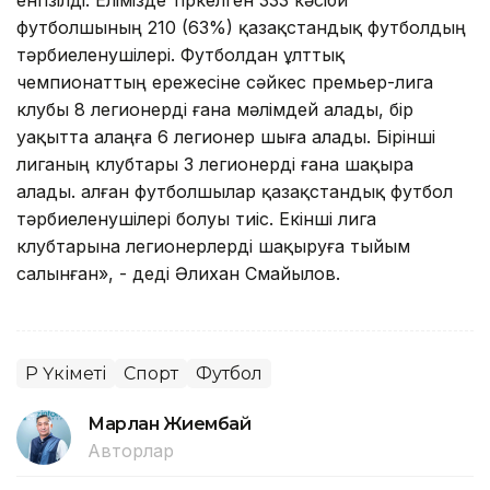
енгізілді. Елімізде тіркелген 333 кәсіби
футболшының 210 (63%) қазақстандық футболдың
тәрбиеленушілері. Футболдан ұлттық
чемпионаттың ережесіне сәйкес премьер-лига
клубы 8 легионерді ғана мәлімдей алады, бір
уақытта алаңға 6 легионер шыға алады. Бірінші
лиганың клубтары 3 легионерді ғана шақыра
алады. Қалған футболшылар қазақстандық футбол
тәрбиеленушілері болуы тиіс. Екінші лига
клубтарына легионерлерді шақыруға тыйым
салынған», - деді Әлихан Смайылов.
ҚР Үкіметі
Спорт
Футбол
Марлан Жиембай
Авторлар