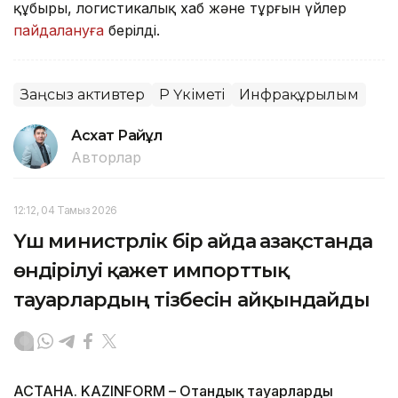
құбыры, логистикалық хаб және тұрғын үйлер
пайдалануға
берілді.
Заңсыз активтер
ҚР Үкіметі
Инфрақұрылым
Асхат Райқұл
Авторлар
12:12, 04 Тамыз 2026
Үш министрлік бір айда Қазақстанда
өндірілуі қажет импорттық
тауарлардың тізбесін айқындайды
АСТАНА. KAZINFORM – Отандық тауарларды