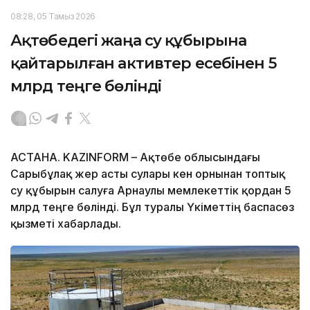
08:28, 05 Тамыз 2026
Ақтөбедегі жаңа су құбырына
қайтарылған активтер есебінен 5
млрд теңге бөлінді
АСТАНА. KAZINFORM – Ақтөбе облысындағы
Сарыбұлақ жер асты сулары кен орнынан топтық
су құбырын салуға Арнаулы мемлекеттік қордан 5
млрд теңге бөлінді. Бұл туралы Үкіметтің баспасөз
қызметі хабарлады.