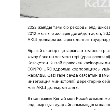
2022 жылдың тағы бір рекорды елдің шикі
2012 жылғы ең жоғары деңгейден асып, 26,
АҚШ доллары жоғары өңделген тауарлард
Бірегей экспорт қатарына атом электр 
жылу бөлетін элементтері (уран өзекте
Қазақстан-Қытай бірлескен кәсіпорны өн
CGNPC-URC ядролық корпорациясы үшін 
жасалды. QazTrade сауда саясатын дамы
интеграция министрлігі) деректеріне сәй
млн АҚШ долларын алды.
Өткен жылы Қытай мен Ресей еліміздің же
елдің сыртқы тауар айналымындағы жалп