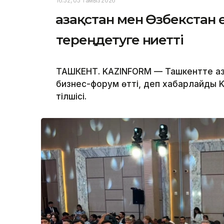
16:52, 05 Тамыз 2026
Қазақстан мен Өзбекстан
тереңдетуге ниетті
ТАШКЕНТ. KAZINFORM — Ташкентте Қаз
бизнес-форум өтті, деп хабарлайды Ka
тілшісі.