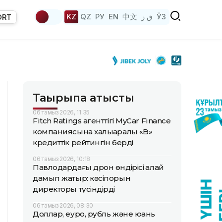
KZ
QZ
РУ
EN
中文
ق ز
ЎЗ
ORT
Тақырыпқа қатысты
06 тамыз 2026, 11:35
Fitch Ratings агенттігі MyCar Finance
компаниясына халықаралық «B»
кредиттік рейтингін берді
06 тамыз 2026, 10:18
Павлодардағы дрон өндірісі қалай
дамып жатыр: кәсіпорын
директоры түсіндірді
06 тамыз 2026, 08:30
Доллар, еуро, рубль және юань