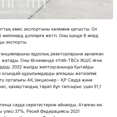
заттық емес экспортының көлеміне қатысты. Ол
5 миллиард долларға жетті. Оның ішінде 8 млрд
ың экспорты.
станцияларының ядролық реакторларына арналған
рі) жатады. Оны Өскеменде «Үлбі-ТВС» ЖШС яғни
дірді. 2022 жылдың желтоқсанында Қытайдың
осындай құрылымдардың алғашқы жеткізілімі
ту орталығы АҚ (акционер - ҚР Сауда және
кес, қазақстандық тарап бұл тапсырыс үшін 51,1
текші сауда серіктестеріне айналды. Аталған екі
ы үлесі 37%. Ресей Федерациясы 2021