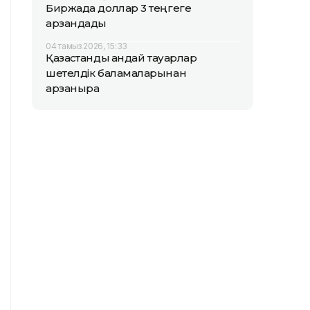
Биржада доллар 3 теңгеге
арзандады
04 тамыз 2026, 15:33
Қазақстандық қандай тауарлар
шетелдік баламаларынан
арзанырақ