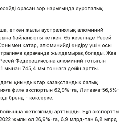
Ресейдің орасан зор нарығында еуропалық
ша, өткен жылы аустралиялық алюминий
рына байланысты кеткен. Өз кезегінде Ресей
Сонымен қатар, алюминийді өндіру үшін осы
тралияға қарағанда жылдамырақ болады. Жаңа
міз Ресей Федерациясына алюминий тотығын
,1 мыңнан 745,4 мың тоннаға дейін артты.
адағы қиындықтар қазақстандық балық
нияға филе экспортын 62,9%-ға, Литваға-56,5%-
дің бренд - көксерке.
бойынша жеткізілімді арттырды. Бұл экспорттың
2022 жылы ол 26,9%-ға, 6,9 млрд-тан 8,8 млрд