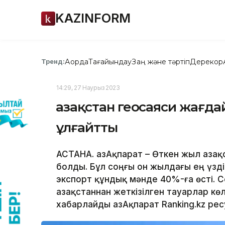
KAZINFORM
Ақорда
Тағайындау
Заң және тәртіп
Дерекқор
Тренд:
14:29, 27 Наурыз 2023
Қазақстан геосаяси жағд
ұлғайтты
АСТАНА. ҚазАқпарат – Өткен жыл Қаза
болды. Бұл соңғы он жылдағы ең үзді
экспорт құндық мәнде 40%-ға өсті. 
Қазақстаннан жеткізілген тауарлар к
хабарлайды ҚазАқпарат Ranking.kz ре