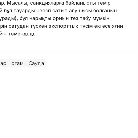
ар. Мысалы, санкцияларға байланысты темір
 бұл тауардың негізгі сатып алушысы болғанын
ұрады), бұл нарықтың орнын тез табу мүмкін
рін сатудан түскен экспорттық түсім екі есе яғни
йін төмендеді.
уар
Қоғам
Сауда