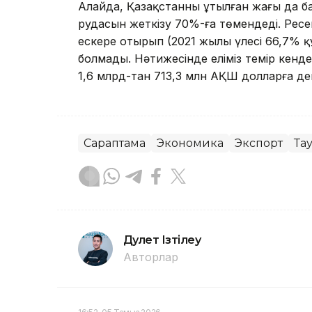
Алайда, Қазақстанның ұтылған жағы да б
рудасын жеткізу 70%-ға төмендеді. Ресей
ескере отырып (2021 жылы үлесі 66,7% қ
болмады. Нәтижесінде еліміз темір кенде
1,6 млрд-тан 713,3 млн АҚШ долларға де
Сараптама
Экономика
Экспорт
Та
Дәулет Ізтілеу
Авторлар