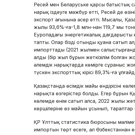
Ресей мен Беларуське қарсы батыстық сан
нарық іздеуге мәжбүр етті, Ресей де өзінің
экспорт ағынына әсер етті. Мысалы, Қаз
жылы 93,6%-ға-1,8 млн-нан 119,7 мың тон
Еуропадағы энергетикалық дағдарысты 
тапты. Олар біздің отынды қуана сатып а
импорттады (2021 жылмен салыстырғанда 
алды (бір жыл бұрын жеткізілім болған ж
әлемдік нарықтарда көмірге сұраныс жо
түскен экспорттық кірісі 89,3%-ға ұлғайд
Қазақстанда өсімдік майы өндірісінің көл
нарықта өзгерістер болды. Егер бұрын Қ
көлемде өнім сатып алса, 2022 жылы жет
көршілеріне өз майын ұсынып, тараптар к
ҚР Ұлттық статистика бюросының мәліме
импортын төрт есеге, ал Өзбекстаннан е