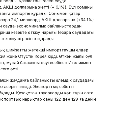
 болды. Қазақстан-Ресей сауда
д АҚШ долларына жетті (+ 6,1%). Бұл соманың
станға импорты құрады. Сонымен қатар
өзара 24,1 миллиард АҚШ долларына (+34,1%)
ен сауда-экономикалық байланыстардан
інші кезекте өткізу нарығы (өзара саудадағы
а жеткізуші рөлін атқарады.
андық шикізатты жетекші импорттаушы елдер
я және Оңтүстік Корея кірді. Өткен жылы бұл
п, мұнай бағасының өсуі есебінен Италиямен
сеге өсті.
саяси жағдайға байланысты әлемдік саудадағы
 әсерін тигізді. Экспорттық себетті
йқалды. Қазақстан тауарлардың көп түрін сата
 экспорттық нарықтар саны 122-ден 129-ға дейін