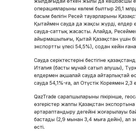
жылдағыдай өткен жылы да көшбасшы ел
операцияларының көлемі былтыр 26,1 млр
басым бөлігін Ресей тауарларының Қазақ
Қытаймен сауда да жақсы жүрді, елдер 
сауда-саттық жасасты. Алайда, Ресейм
айырмашылығы, Қытай Қазақстан үшін бір
экспорттың үлесі 54,5%), содан кейін ған
Сауда серіктестерінің бестігіне қазақст
Италия (басты мұнай сатып алушы), Түрки
елдермен ақшалай сауда айтарлықтай өсі
сауда 54,1%-ға, ал Оңтүстік Кореямен 2,3 е
QazTrade сарапшыларының пікірінше, гео
өзгерістер жалпы Қазақстан экспортына оң
әртараптандыру деңгейінің жоғарылауы ба
бастады (2,9 мыңнан 3,4 мыңға дейін), ал
өсті.