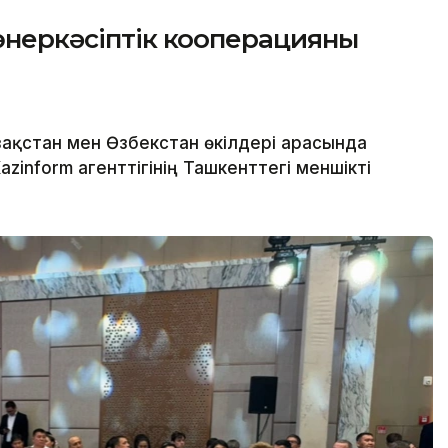
 өнеркәсіптік кооперацияны
ақстан мен Өзбекстан өкілдері арасында
zinform агенттігінің Ташкенттегі меншікті