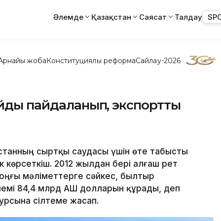
Әлемде
Қазақстан
Саясат
Талдау
SP
Арнайы жоба
Конституциялық реформа
Сайлау-2026
айды пайдаланып, экспортты
қстанның сыртқы саудасы үшін өте табысты
к көрсеткіш. 2012 жылдан бері алғаш рет
Соңғы мәліметтерге сәйкес, былтыр
өлемі 84,4 млрд АҚШ долларын құрады, деп
сурсына сілтеме жасап.