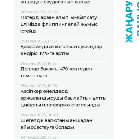
қаншадан саудаланып жатыр
06 тамыз 2026, 08:00
Пәтерді арзан алып, қымбат сату:
Елімізде флиппинг қалай жұмыс
істейді
05 тамыз 2026, 17:50
Қазақстанда алкогольсіз сусындар
өндірісі 17%-ға артты
05 тамыз 2026, 16:05
Доллар бағамы 470 теңгеден
төмен түсті
05 тамыз 2026, 10:00
Кәсіпкер әйелдерді
қаржыландыруды бақылайтын ұлттық
цифрлық платформа іске қосылды
05 тамыз 2026, 08:40
Шетелдік валютаны қаншадан
айырбастауға болады
04 тамыз 2026, 15:59