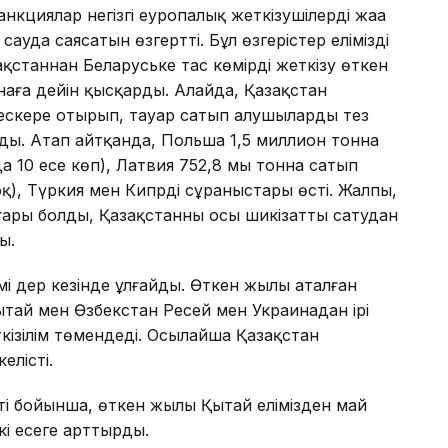
кциялар негізгі еуропалық жеткізушілерді жаңа
 сауда саясатын өзгертті. Бұл өзгерістер еліміздің
ақстаннан Беларуське тас көмірді жеткізу өткен
наға дейін қысқарды. Алайда, Қазақстан
ескере отырып, тауар сатып алушыларды тез
лды. Атап айтқанда, Польша 1,5 миллион тонна
10 есе көп), Латвия 752,8 мың тонна сатып
оқ), Түркия мен Кипрдің сұраныстары өсті. Жалпы,
ғары болды, Қазақстанның осы шикізатты сатудан
ы.
емі дер кезінде ұлғайды. Өткен жылы аталған
ытай мен Өзбекстан Ресей мен Украинадан ірі
кізілім төмендеді. Осылайша Қазақстан
елісті.
ті бойынша, өткен жылы Қытай елімізден май
кі есеге арттырды.