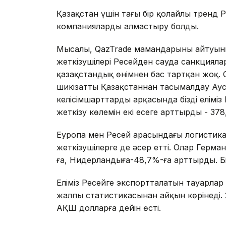
Қазақстан үшін тағы бір қолайлы тренд 
компанияларды алмастыру болды.
Мысалы, QazTrade мамандарының айтуын
жеткізушілері Ресейден сауда санкцияла
қазақстандық өнімнен бас тартқан жоқ. 
шикізатты Қазақстаннан тасымалдау Аус
келісімшарттардың арқасында біздің елі
жеткізу көлемін екі есеге арттырды - 378
Еуропа мен Ресей арасындағы логистик
жеткізушілерге де әсер етті. Олар Герма
ға, Нидерландыға-48,7%-ға арттырды. Біз
Еліміз Ресейге экспортталатын тауарлар 
жалпы статистикасынан айқын көрінеді. 
АҚШ долларға дейін өсті.