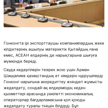
Гонконгта ірі экспорттаушы компаниялардың жеке
өкілдіктерінің ашылуы материктік Қытайдың ғана
емес, АСЕАН елдерінің де нарықтарына шығуға
мүмкіндік береді.
Сауда кедергілерін тезірек жою үшін Арман
Шаққалиев қазақстандық ет өнімдерін өндірушілерді
Гонконг нарығына аккредиттеу жөніндегі жұмысты
жеделдету, сондай-ақ елдеріміздің кеден
қызметтері арасында уәкілетті экономикалық
операторлар бағдарламасына қол қоюды
жеделдету туралы өтінішін білдірді. Бұл