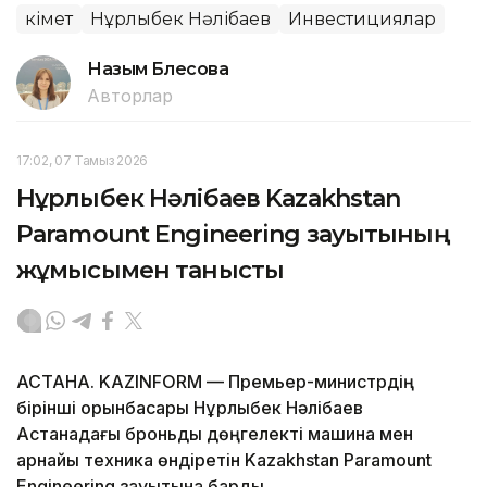
Үкімет
Нұрлыбек Нәлібаев
Инвестициялар
Назым Бөлесова
Авторлар
17:02, 07 Тамыз 2026
Нұрлыбек Нәлібаев Kazakhstan
Paramount Engineering зауытының
жұмысымен танысты
АСТАНА. KAZINFORM — Премьер-министрдің
бірінші орынбасары Нұрлыбек Нәлібаев
Астанадағы броньды дөңгелекті машина мен
арнайы техника өндіретін Kazakhstan Paramount
Engineering зауытына барды.