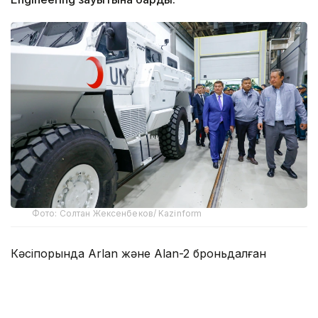
Фото: Солтан Жексенбеков/ Kazinform
Кәсіпорында Arlan және Alan-2 броньдалған
дөңгелекті машиналары, Barys жауынгерлік
броньды көлігінің 4×4, 6×6 және 8×8 өлшеміндегі
модельдері, сондай-ақ, жүзетін әрі дөңгелекті