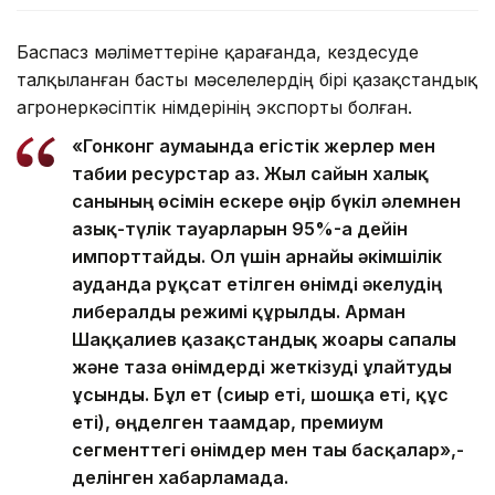
Баспасөз мәліметтеріне қарағанда, кездесуде
талқыланған басты мәселелердің бірі қазақстандық
агроөнеркәсіптік өнімдерінің экспорты болған.
«Гонконг аумағында егістік жерлер мен
табиғи ресурстар аз. Жыл сайын халық
санының өсімін ескере өңір бүкіл әлемнен
азық-түлік тауарларын 95%-ға дейін
импорттайды. Ол үшін арнайы әкімшілік
ауданда рұқсат етілген өнімді әкелудің
либералды режимі құрылды. Арман
Шаққалиев қазақстандық жоғары сапалы
және таза өнімдерді жеткізуді ұлғайтуды
ұсынды. Бұл ет (сиыр еті, шошқа еті, құс
еті), өңделген тағамдар, премиум
сегменттегі өнімдер мен тағы басқалар»,-
делінген хабарламада.