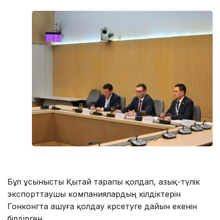
Бұл ұсынысты Қытай тарапы қолдап, азық-түлік
экспорттаушы компаниялардың өкілдіктерін
Гонконгта ашуға қолдау көрсетуге дайын екенін
білдірген.