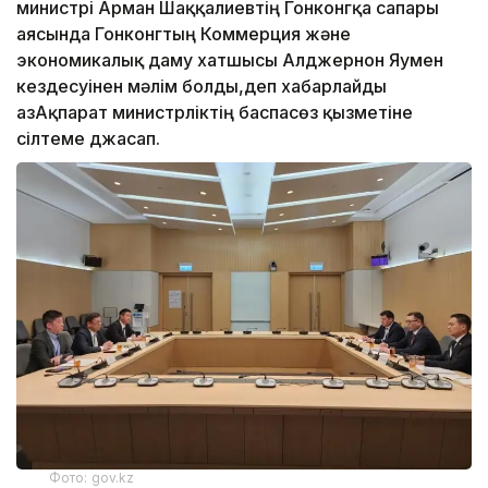
министрі Арман Шаққалиевтің Гонконгқа сапары
аясында Гонконгтың Коммерция және
экономикалық даму хатшысы Алджернон Яумен
кездесуінен мәлім болды,деп хабарлайды
ҚазАқпарат министрліктің баспасөз қызметіне
сілтеме джасап.
Фото: gov.kz