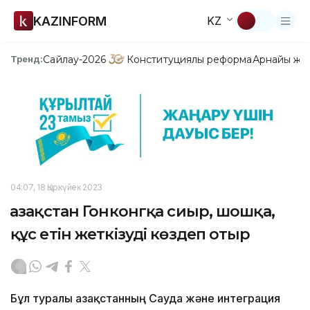
KAZINFORM
KZ
Сайлау-2026
Конституциялық реформа
Арнайы жо
Тренд:
04:07, 18 Қыркүйек 2023
Қазақстан Гонконгқа сиыр, шошқа,
құс етін жеткізуді көздеп отыр
Бұл туралы Қазақстанның Cауда және интеграция