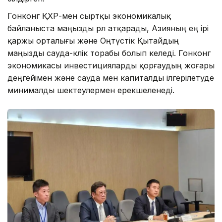
Гонконг ҚХР-мен сыртқы экономикалық
байланыста маңызды рөл атқарады, Азияның ең ірі
қаржы орталығы және Оңтүстік Қытайдың
маңызды сауда-көлік торабы болып келеді. Гонконг
экономикасы инвестицияларды қорғаудың жоғары
деңгейімен және сауда мен капиталды ілгерілетуде
минималды шектеулермен ерекшеленеді.