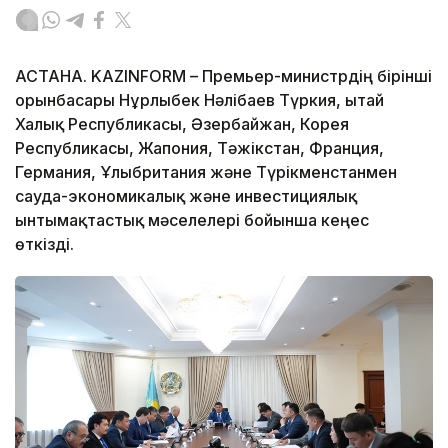
АСТАНА. KAZINFORM – Премьер-министрдің бірінші
орынбасары Нұрлыбек Нәлібаев Түркия, Қытай
Халық Республикасы, Әзербайжан, Корея
Республикасы, Жапония, Тәжікстан, Франция,
Германия, Ұлыбритания және Түрікменстанмен
сауда-экономикалық және инвестициялық
ынтымақтастық мәселелері бойынша кеңес
өткізді.