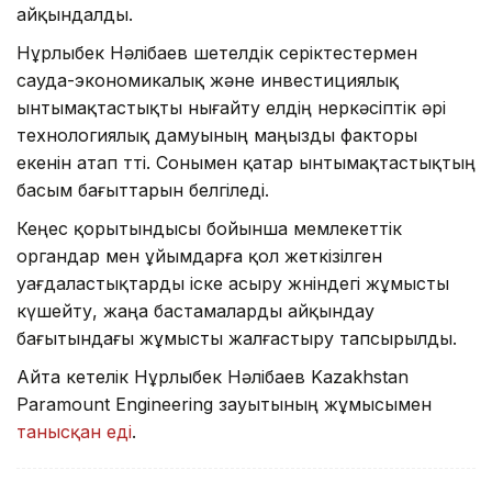
айқындалды.
Нұрлыбек Нәлібаев шетелдік серіктестермен
сауда-экономикалық және инвестициялық
ынтымақтастықты нығайту елдің өнеркәсіптік әрі
технологиялық дамуының маңызды факторы
екенін атап өтті. Сонымен қатар ынтымақтастықтың
басым бағыттарын белгіледі.
Кеңес қорытындысы бойынша мемлекеттік
органдар мен ұйымдарға қол жеткізілген
уағдаластықтарды іске асыру жөніндегі жұмысты
күшейту, жаңа бастамаларды айқындау
бағытындағы жұмысты жалғастыру тапсырылды.
Айта кетелік Нұрлыбек Нәлібаев Kazakhstan
Paramount Engineering зауытының жұмысымен
танысқан еді
.