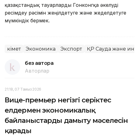
қазақстандық тауарларды Гонконгқа әкелуді
ресімдеу рәсімін жеңілдетуге және жеделдетуге
мүмкіндік бермек.
Үкімет
Экономика
Экспорт
ҚР Сауда және инт
без автора
Авторлар
21:18, 07 Тамыз 2026
Вице-премьер негізгі серіктес
елдермен экономикалық
байланыстарды дамыту мәселесін
қарады