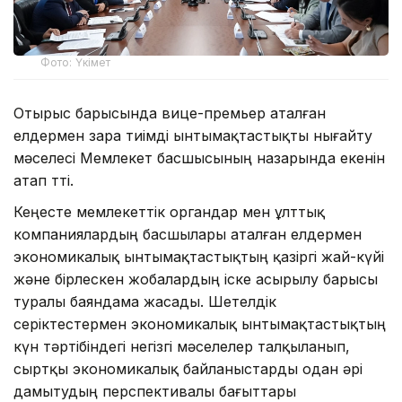
Фото: Үкімет
Отырыс барысында вице-премьер аталған
елдермен өзара тиімді ынтымақтастықты нығайту
мәселесі Мемлекет басшысының назарында екенін
атап өтті.
Кеңесте мемлекеттік органдар мен ұлттық
компаниялардың басшылары аталған елдермен
экономикалық ынтымақтастықтың қазіргі жай-күйі
және бірлескен жобалардың іске асырылу барысы
туралы баяндама жасады. Шетелдік
серіктестермен экономикалық ынтымақтастықтың
күн тәртібіндегі негізгі мәселелер талқыланып,
сыртқы экономикалық байланыстарды одан әрі
дамытудың перспективалы бағыттары