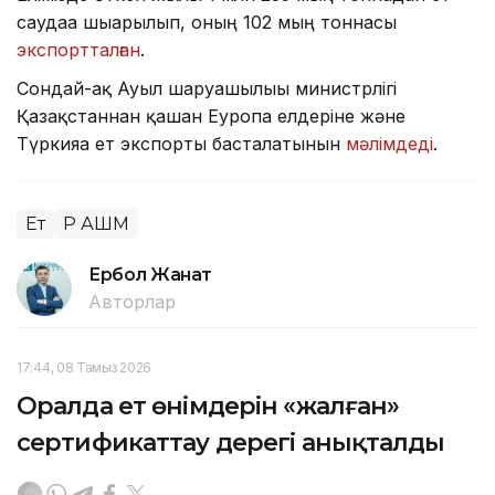
саудаға шығарылып, оның 102 мың тоннасы
экспортталған
.
Сондай-ақ Ауыл шаруашылығы министрлігі
Қазақстаннан қашан Еуропа елдеріне және
Түркияға ет экспорты басталатынын
мәлімдеді
.
Ет
ҚР АШМ
Ербол Жанат
Авторлар
17:44, 08 Тамыз 2026
Оралда ет өнімдерін «жалған»
сертификаттау дерегі анықталды