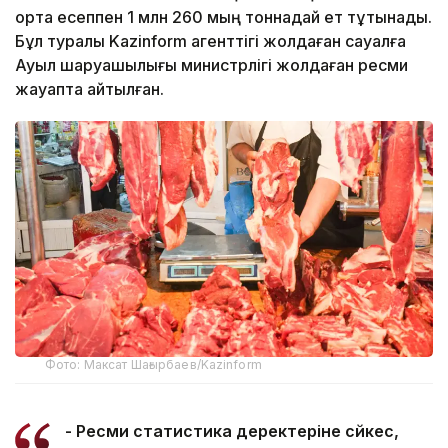
орта есеппен 1 млн 260 мың тоннадай ет тұтынады.
Бұл туралы Kazinform агенттігі жолдаған сауалға
Ауыл шаруашылығы министрлігі жолдаған ресми
жауапта айтылған.
Фото: Максат Шағырбаев/Kazinform
- Ресми статистика деректеріне сәйкес,