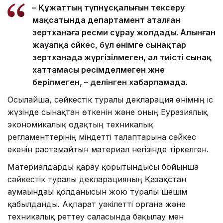
– Құжаттың түпнұсқалығын тексеру
мақсатында департамент аталған
зертханаға ресми сұрау жолдады. Алынған
жауапқа сәйкес, бұл өнімге сынақтар
зертханада жүргізілмеген, ал тиісті сынақ
хаттамасы ресімделмеген және
берілмеген, – делінген хабарламада.
Осылайша, сәйкестік туралы декларация өнімнің іс
жүзінде сынақтан өткенін және оның Еуразиялық
экономикалық одақтың техникалық
регламенттерінің міндетті талаптарына сәйкес
екенін растамайтын материал негізінде тіркелген.
Материалдарды қарау қорытындысы бойынша
сәйкестік туралы декларацияның Қазақстан
аумағындағы қолданысын жою туралы шешім
қабылданды. Ақпарат уәкілетті органға және
техникалық реттеу саласында бақылау мен