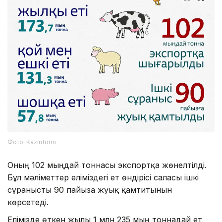
Фото: Kazinform
Оның 102 мыңдай тоннасы экспортқа жөнелтілді.
Бұл мәліметтер еліміздегі ет өндірісі саласы ішкі
сұранысты 90 пайызға жуық қамтитынын
көрсетеді.
Елімізде өткен жылы 1 млн 235 мың тоннадай ет