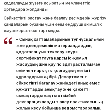
қадағалауды жүзеге асыратын мемлекеттік
органдарға жолданды.
Сәйкестікті растау және бағалау рәсімдерін жүргізу
қағидаларын бұзғаны үшін өнім өндіруші әкімшілік
жауапкершілікке тартылды.
– Сынақ хаттамаларының түпнұсқалығын
және дәлелдемелік материалдардың
қадағалануын тексеру «сұр»
сертификаттауға қарсы іс-қимыл
жасаудың және қауіпсіздігі расталмаған
өнімнен нарықты қорғаудың негізгі
құралдарының бірі. Департамент
сәйкестікті бағалау жөніндегі анық емес
құжаттарды анықтау және қажетті
сынақтарды нақты өткізбей
декларацияларды тіркеу практикасының
жолын кесу бойынша ведомствоаралық