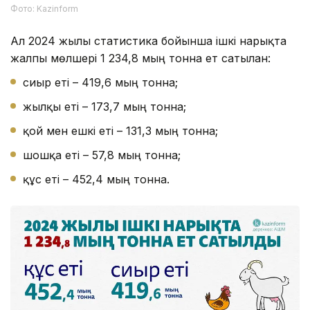
Фото: Kazinform
Ал 2024 жылғы статистика бойынша ішкі нарықта
жалпы мөлшері 1 234,8 мың тонна ет сатылған:
сиыр еті – 419,6 мың тонна;
жылқы еті – 173,7 мың тонна;
қой мен ешкі еті – 131,3 мың тонна;
шошқа еті – 57,8 мың тонна;
құс еті – 452,4 мың тонна.