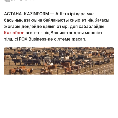
АСТАНА. KAZINFORM — АҚШ-та ірі қара мал
басының азаюына байланысты сиыр етінің бағасы
жоғары деңгейде қалып отыр, деп хабарлайды
Kazinform
агенттігінің Вашингтондағы меншікті
тілшісі FOX Business-ке сілтеме жасап.
Фото: clear.ucdavis.edu