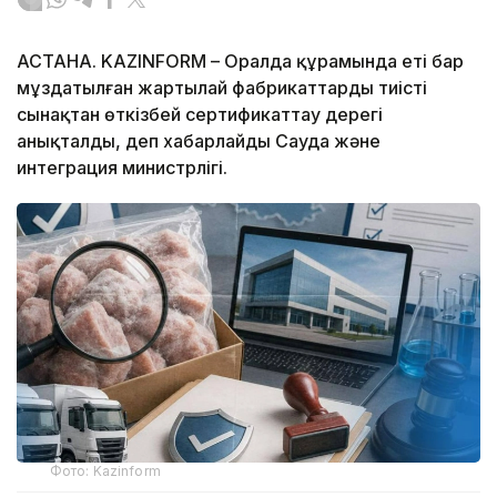
АСТАНА. KAZINFORM – Оралда құрамында еті бар
мұздатылған жартылай фабрикаттарды тиісті
сынақтан өткізбей сертификаттау дерегі
анықталды, деп хабарлайды Сауда және
интеграция министрлігі.
Фото: Kazinform