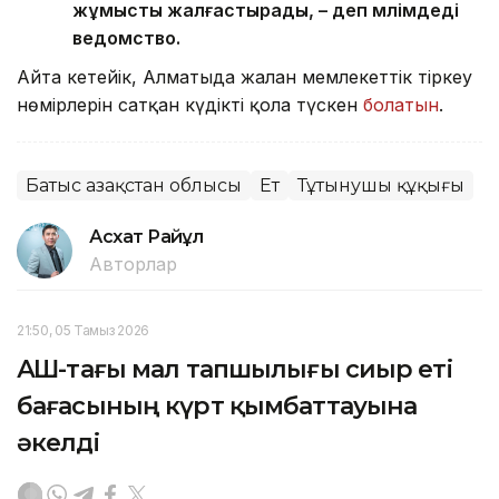
жұмысты жалғастырады, – деп мәлімдеді
ведомство.
Айта кетейік, Алматыда жалған мемлекеттік тіркеу
нөмірлерін сатқан күдікті қолға түскен
болатын
.
Батыс Қазақстан облысы
Ет
Тұтынушы құқығы
Асхат Райқұл
Авторлар
21:50, 05 Тамыз 2026
АҚШ-тағы мал тапшылығы сиыр еті
бағасының күрт қымбаттауына
әкелді