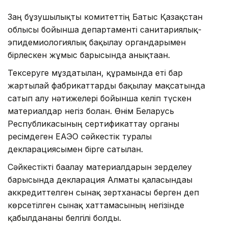
Заң бұзушылықты комитеттің Батыс Қазақстан
облысы бойынша департаменті санитариялық-
эпидемиологиялық бақылау органдарымен
бірлескен жұмыс барысында анықтаған.
Тексеруге мұздатылған, құрамында еті бар
жартылай фабрикаттарды бақылау мақсатында
сатып алу нәтижелері бойынша келіп түскен
материалдар негіз болған. Өнім Беларусь
Республикасының сертификаттау органы
ресімдеген ЕАЭО сәйкестік туралы
декларациясымен бірге сатылған.
Сәйкестікті бағалау материалдарын зерделеу
барысында декларация Алматы қаласындағы
аккредиттелген сынақ зертханасы берген деп
көрсетілген сынақ хаттамасының негізінде
қабылданғаны белгілі болды.