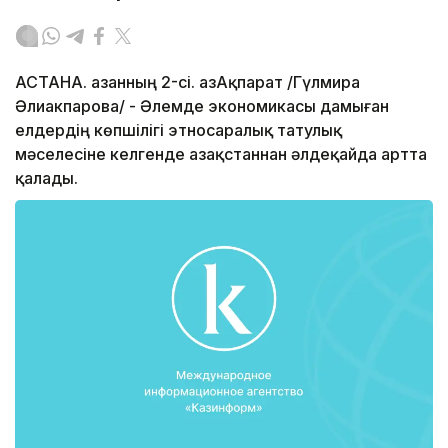
АСТАНА. Қазанның 2-сі. ҚазАқпарат /Гүлмира
Әлиакпарова/ - Әлемде экономикасы дамыған
елдердің көпшілігі этносаралық татулық
мәселесіне келгенде Қазақстаннан әлдеқайда артта
қалады.