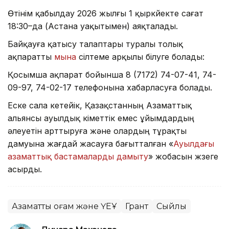
Өтінім қабылдау 2026 жылғы 1 қыркүйекте сағат
18:30–да (Астана уақытымен) аяқталады.
Байқауға қатысу талаптары туралы толық
ақпаратты
мына
сілтеме арқылы білуге болады:
Қосымша ақпарат бойынша 8 (7172) 74-07-41, 74-
09-97, 74-02-17 телефонына хабарласуға болады.
Еске сала кетейік, Қазақстанның Азаматтық
альянсы ауылдық үкіметтік емес ұйымдардың
әлеуетін арттыруға және олардың тұрақты
дамуына жағдай жасауға бағытталған «
Ауылдағы
азаматтық бастамаларды дамыту
» жобасын жүзеге
асырды.
Азаматтық қоғам және ҮЕҰ
Грант
Сыйлық