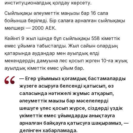
институционалдық қолдау көрсету.
Сыйлықақы әлеуметтік маңызы бар 16 сала
бойынша беріледі. Бір салаға арналған сыйлықақы
мөлшері — 2000 АЕК.
Кейінгі 9 жыл ішінде бұл сыйлықақы 558 үкіметтік
емес ұйымға табысталды. Жыл сайын олардың
қатарында аудандар мен ауылдық елді
мекендердің дамуына үлес қосып жүрген 10-ға жуық
ауылдық үкіметтік емес ұйым бар.
— Егер ұйымыңыз қоғамдық бастамаларды
жүзеге асыруға белсенді қатысып, өз
саласында нәтижелі жұмыс атқарып,
әлеуметтік маңызы бар мәселелерді
шешуге үлес қосып жүрсе, сіздерді үздік
үкіметтік емес ұйымдарды анықтауға
арналған байқауға қатысуға шақырамыз, —
делінген хабарламада.