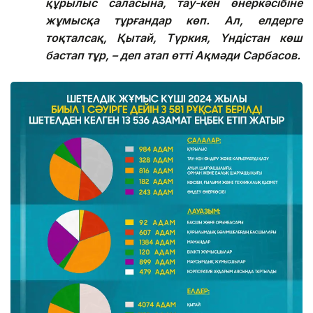
құрылыс саласына, тау-кен өнеркәсібіне
жұмысқа тұрғандар көп. Ал, елдерге
тоқталсақ, Қытай, Түркия, Үндістан көш
бастап тұр, – деп атап өтті Ақмәди Сарбасов.