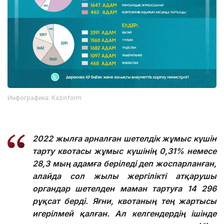
Инфографика: Kazinform
2022 жылға арналған шетелдік жұмыс күшін
тарту квотасы жұмыс күшінің 0,31% немесе
28,3 мың адамға беріледі деп жоспарланған,
алайда сол жылы жергілікті атқарушы
органдар шетелден маман тартуға 14 296
рұқсат берді. Яғни, квотаның тең жартысы
игерілмей қалған. Ал келгендердің ішінде