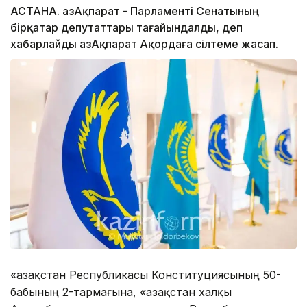
АСТАНА. ҚазАқпарат - Парламенті Сенатының
бірқатар депутаттары тағайындалды, деп
хабарлайды ҚазАқпарат Ақордаға сілтеме жасап.
«Қазақстан Республикасы Конституциясының 50-
бабының 2-тармағына, «Қазақстан халқы