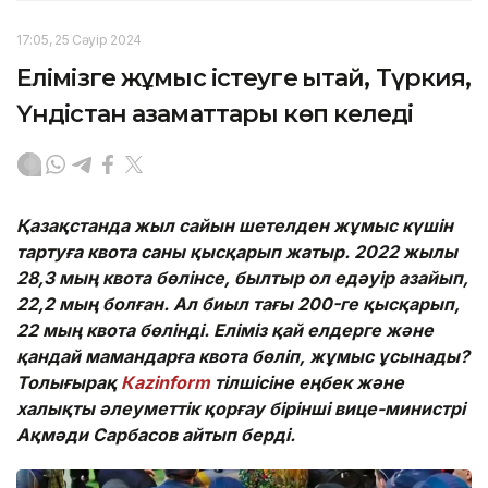
17:05, 25 Сәуір 2024
Елімізге жұмыс істеуге Қытай, Түркия,
Үндістан азаматтары көп келеді
Қазақстанда жыл сайын шетелден жұмыс күшін
тартуға квота саны қысқарып жатыр. 2022 жылы
28,3 мың квота бөлінсе, былтыр ол едәуір азайып,
22,2 мың болған. Ал биыл тағы 200-ге қысқарып,
22 мың квота бөлінді. Еліміз қай елдерге және
қандай мамандарға квота бөліп, жұмыс ұсынады?
Толығырақ
Кazinform
тілшісіне еңбек және
халықты әлеуметтік қорғау бірінші вице-министрі
Ақмәди Сарбасов айтып берді.