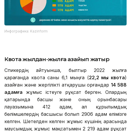
Инфографика: Kazinform
Квота жылдан-жылға азайып жатыр
Спикердің айтуынша, былтыр 2022 жылға
қарағанда квота саны 6,1 мыңға (
22,2 мың квота
)
азайған және жергілікті атқарушы орғандар
14 588
адамға
жұмыс істеуге рұқсат берген. Олардың
қатарында басшы және оның орынбасары
лауазымына 412 адам, ал құрылымдық
бөлімшелердің басшысы болып 2906 адам елімізге
келген. Шетелден келген жұмыс күшінің арасында
маусымдық жұмыс мақсатымен 2 219 адам рұқсат