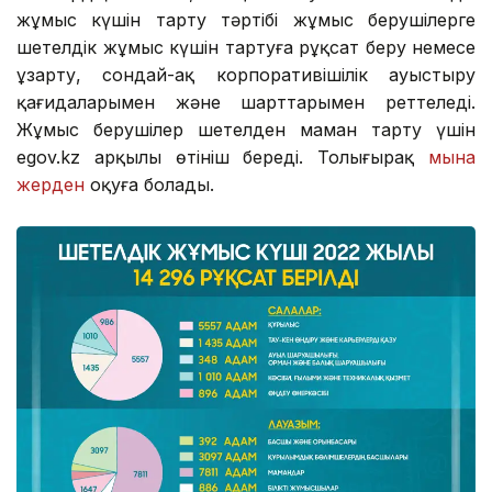
жұмыс күшiн тарту тәртiбi жұмыс берушiлерге
шетелдiк жұмыс күшiн тартуға рұқсат беру немесе
ұзарту, сондай-ақ корпоративiшiлiк ауыстыру
қағидаларымен және шарттарымен реттеледi.
Жұмыс берушілер шетелден маман тарту үшін
egov.kz арқылы өтініш береді. Толығырақ
мына
жерден
оқуға болады.