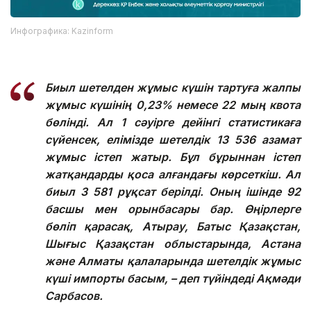
Инфографика: Kazinform
Биыл шетелден жұмыс күшін тартуға жалпы
жұмыс күшінің 0,23% немесе
22 мың квота
бөлінді. Ал 1 сәуірге дейінгі статистикаға
сүйенсек, елімізде шетелдік 13 536 азамат
жұмыс істеп жатыр. Бұл бұрыннан істеп
жатқандарды қоса алғандағы көрсеткіш. Ал
биыл
3 581
рұқсат берілді. Оның ішінде 92
басшы мен орынбасары бар. Өңірлерге
бөліп қарасақ, Атырау, Батыс Қазақстан,
Шығыс Қазақстан облыстарында, Астана
және Алматы қалаларында шетелдік жұмыс
күші импорты басым, – деп түйіндеді Ақмәди
Сарбасов.