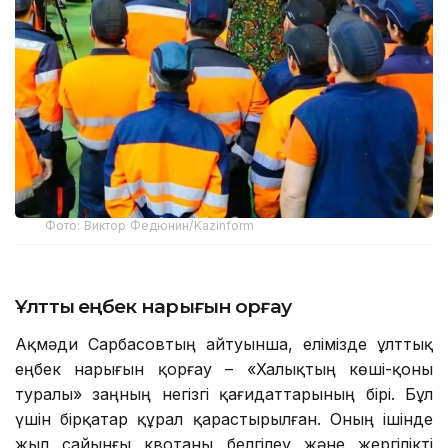
Фото: Виктор Федюнин/Kazinform
Ұлттық еңбек нарығын қорғау
Ақмәди Сарбасовтың айтуынша, елімізде ұлттық
еңбек нарығын қорғау – «Халықтың көші-қоны
туралы» заңның негізгі қағидаттарының бірі. Бұл
үшін бірқатар құрал қарастырылған. Оның ішінде
жыл сайынғы квотаны белгілеу және жергілікті