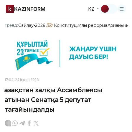
KAZINFORM
KZ
Сайлау-2026
Конституциялық реформа
Арнайы жо
Тренд:
17:04, 24 Қаңтар 2023
Қазақстан халқы Ассамблеясы
атынан Сенатқа 5 депутат
тағайындалды