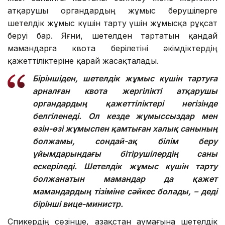
атқарушы органдардың жұмыс берушілерге
шетелдік жұмыс күшін тарту үшін жұмысқа рұқсат
беруі бар. Яғни, шетелден тартатын қандай
мамандарға квота берілетіні әкімдіктердің
қажеттіліктеріне қарай жасақталады.
Біріншіден, шетелдік жұмыс күшін тартуға
арналған квота жергілікті атқарушы
органдардың қажеттіліктері негізінде
белгіленеді. Ол кезде жұмыссыздар мен
өзін-өзі жұмыспен қамтыған халық санының
болжамы, сондай-ақ білім беру
ұйымдарындағы бітірушілердің саны
ескеріледі.
Шетелдік жұмыс күшін тарту
болжанатын мамандар да қажет
мамандардың тізіміне сәйкес болады, – деді
бірінші вице-министр.
Спикердің сөзінше, Қазақстан аумағына шетелдiк