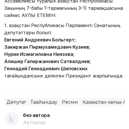
Ассамблеясы туралы» Қазақстан Республикасы
Заңының 7-бабы 1-тармағының 3-1) тармақшасына
сәйкес ҚАУЛЫ ЕТЕМІН:
1. Қазақстан Республикасы Парламенті Сенатының
депутаттары болып:
Евгений Андреевич Больгерт;
Закиржан Пирмухамедович Кузиев;
Нурия Исмагиловна Ниязова;
Алишер Гапиржанович Сатвалдиев;
Геннадий Геннадиевич Шиповских
тағайындалсын» делінген Президент жарлығында.
Депутат
Тағайындау
Ресми
Қазақстан халқы А
без автора
Авторлар