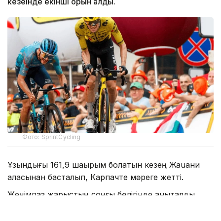
кезеңінде екінші орын алды.
Фото: SprintCycling
Ұзындығы 161,9 шақырым болатын кезең Жаuани
қаласынан басталып, Карпачте мәреге жетті.
Жеңімпаз жарыстың соңғы бөлігінде анықталды.
Мәреге жақындағанда үш шабандоз алға шықты.
Соңғы шақырымда олардың бірі шабуыл жасап,