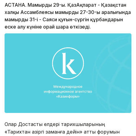
АСТАНА. Мамырдың 29-ы. ҚазАқпарат - Қазақстан
халқы Ассамблеясы мамырдың 27-30-ы аралығында
мамырдың 31-і - Саяси қуғын-сүргін құрбандарын
еске алу күніне орай шара өткізеді.
Олар Достастық елдері тарихшыларының
«Тарихтан қазіргі заманға дейін» атты форумын