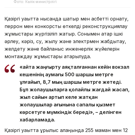
Фото: Көлік министрлігі
Қазіргі уақытта нысанда шатыр мен қасбетті орнату,
перрон мен конкорстық өткелді реконструкциялау
жұмыстары жүргізіліп жатыр. Сонымен қатар ішкі
әрлеу, кәріз, су, жылу және электрмен жабдықтау,
желдету және байланыс инженерлік жүйелерін
монтаждау жұмыстары атқарылуда.
«Қайта жаңғырту аяқталғаннан кейін вокзал
кешенінің аумағы 500 шаршы метрге
ұлғайып, 8,7 мың шаршы метрге жетеді.
Бұл жолаушыларға қолайлы жағдай жасап,
жыл сайын артып келе жатқан
жолаушылар ағынына сапалы қызмет
көрсетуге мүмкіндік береді», – делінген
хабарламада.
Қазіргі уақытта құрылыс алаңында 255 маман мен 12