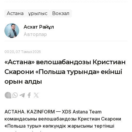
Астана
Құрылыс
Вокзал
Асхат Райқұл
Авторлар
00:20, 07 Тамыз 2026
«Астана» велошабандозы Кристиан
Скарони «Польша турында» екінші
орын алды
АСТАНА. KAZINFORM — XDS Astana Team
командасының велошабандозы Кристиан Скарони
«Польша туры» көпкүндік жарысының төртінші