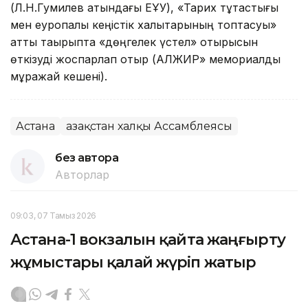
(Л.Н.Гумилев атындағы ЕҰУ), «Тарих тұтастығы
мен еуропалық кеңістік халықтарының топтасуы»
атты тақырыпта «дөңгелек үстел» отырысын
өткізуді жоспарлап отыр (АЛЖИР» мемориалды
мұражай кешені).
Астана
Қазақстан халқы Ассамблеясы
без автора
Авторлар
09:03, 07 Тамыз 2026
Астана-1 вокзалын қайта жаңғырту
жұмыстары қалай жүріп жатыр