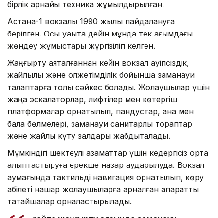
бірлік арнайы техника жұмылдырылған.
Астана-1 вокзалы 1990 жылы пайдалануға
берілген. Осы уақытқа дейін мұнда тек ағымдағы
жөндеу жұмыстары жүргізіліп келген.
Жаңғырту аяқталғаннан кейін вокзал қауіпсіздік,
жайлылық және қолжетімділік бойынша заманауи
талаптарға толық сәйкес болады. Жолаушылар үшін
жаңа эскалаторлар, лифтілер мен көтергіш
платформалар орнатылып, пандустар, ана мен
бала бөлмелері, заманауи санитарлық тораптар
және жайлы күту залдары жабдықталады.
Мүмкіндігі шектеулі азаматтар үшін кедергісіз орта
қалыптастыруға ерекше назар аударылуда. Вокзал
аумағында тактильді навигация орнатылып, көру
қабілеті нашар жолаушыларға арналған ақпараттық
тақтайшалар орналастырылады.