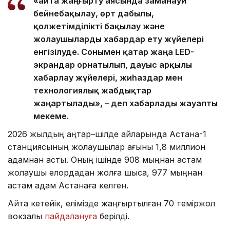
«Қайта жаңғырту аясында заманауи
бейнебақылау, өрт дабылы,
қолжетімділікті бақылау және
жолаушыларды хабардар ету жүйелері
енгізілуде. Сонымен қатар жаңа LED-
экрандар орнатылып, дауыс арқылы
хабарлау жүйелері, жиһаздар мен
технологиялық жабдықтар
жаңартылады», – деп хабарлады жауапты
мекеме.
2026 жылдың қаңтар–шілде айларында Астана-1
станциясының жолаушылар ағыны 1,8 миллион
адамнан асты. Оның ішінде 908 мыңнан астам
жолаушы елордадан жолға шықса, 977 мыңнан
астам адам Астанаға келген.
Айта кетейік, елімізде жаңғыртылған 70 теміржол
вокзалы
пайдалануға
берілді.