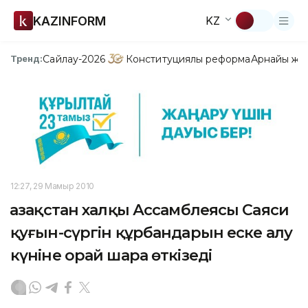
KAZINFORM
KZ
Сайлау-2026
Конституциялық реформа
Арнайы жо
Тренд:
12:27, 29 Мамыр 2010
Қазақстан халқы Ассамблеясы Саяси
қуғын-сүргін құрбандарын еске алу
күніне орай шара өткізеді