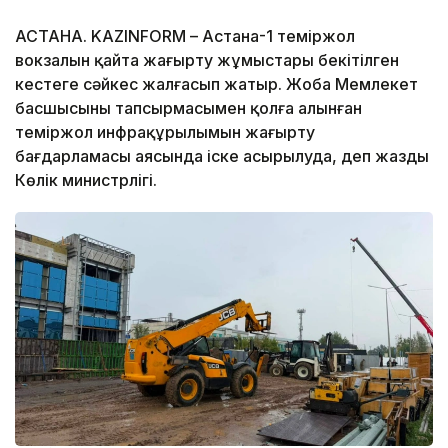
АСТАНА. KAZINFORM – Астана-1 теміржол
вокзалын қайта жаңғырту жұмыстары бекітілген
кестеге сәйкес жалғасып жатыр. Жоба Мемлекет
басшысының тапсырмасымен қолға алынған
теміржол инфрақұрылымын жаңғырту
бағдарламасы аясында іске асырылуда, деп жазды
Көлік министрлігі.