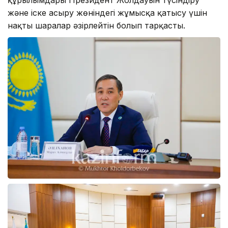
және іске асыру жөніндегі жұмысқа қатысу үшін
нақты шаралар әзірлейтін болып тарқасты.