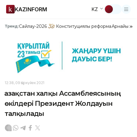
KAZINFORM
KZ
Сайлау-2026
Конституциялық реформа
Арнайы жо
Тренд:
12:38, 09 Қыркүйек 2021
Қазақстан халқы Ассамблеясының
өкілдері Президент Жолдауын
талқылады