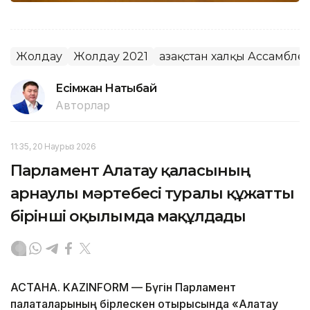
Жолдау
Жолдау 2021
Қазақстан халқы Ассамбле
Есімжан Нақтыбай
Авторлар
11:35, 20 Наурыз 2026
Парламент Алатау қаласының
арнаулы мәртебесі туралы құжатты
бірінші оқылымда мақұлдады
АСТАНА. KAZINFORM — Бүгін Парламент
палаталарының бірлескен отырысында «Алатау