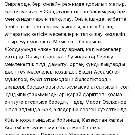
Өңірлердің бәрі онлайн режимде қосылып жатыр.
Басты мақсат – Жолдаудың негізгі басымдықтары
мен қағидаттарын талқылау. Оның ішінде, әлбетте,
бейбітшілік пен келісім саясаты, халық бірлігі,
ұлтаралық келісім мәселелерін талқылау көзделіп
отыр. Бұл мәселеге Мемлекет басшысы
Жолдауында үлкен тарау арнап, көп мәселелер
көтерді. Оның ішінде жас буынды тәрбиелеу,
мемлекеттік тілді дамыту, ортақ құндылықтарды
дәріптеу мәселелері қозғалды. Біздің Ассамблея
мүшелері, бүкіл этномәдени бірлестіктердің
өкілдері, басшылары осы жұмысқа атсалысып, сол
құндылықтарымызды әрі қарай дәріптеп, қоғамға
енгізуге атсалыса береді», - деді Марат Әзілханов
шара алдында БАҚ өкілдеріне берген сұхбатында.
Жиын қорытындысы бойынша, Қазақстан халқы
Ассамблеясының мүшелері мен барлық
құрылымдары Президент Жолдауын түсіндіру