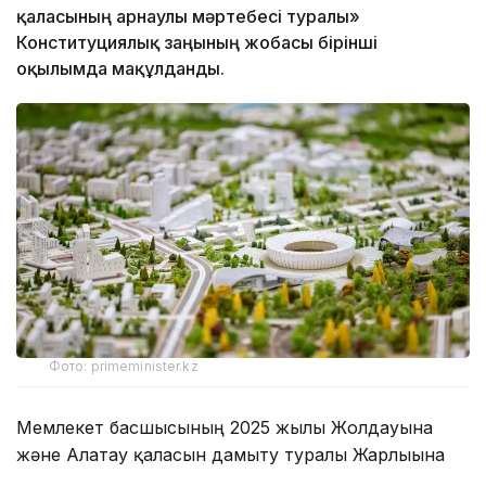
қаласының арнаулы мәртебесі туралы»
Конституциялық заңының жобасы бірінші
оқылымда мақұлданды.
Фото: primeminister.kz
Мемлекет басшысының 2025 жылғы Жолдауына
және Алатау қаласын дамыту туралы Жарлығына
сәйкес, Үкімет Алатау қаласының арнаулы