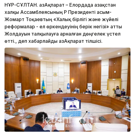
НҰР-СҰЛТАН. ҚазАқпарат – Елордада Қазақстан
халқы Ассамблеясының ҚР Президенті Қасым-
Жомарт Тоқаевтың «Халық бірлігі және жүйелі
реформалар - ел өркендеуінің берік негізі» атты
Жолдауын талқылауға арналған дөңгелек үстел
өтті., деп хабарлайды ҚазАқпарат тілшісі.