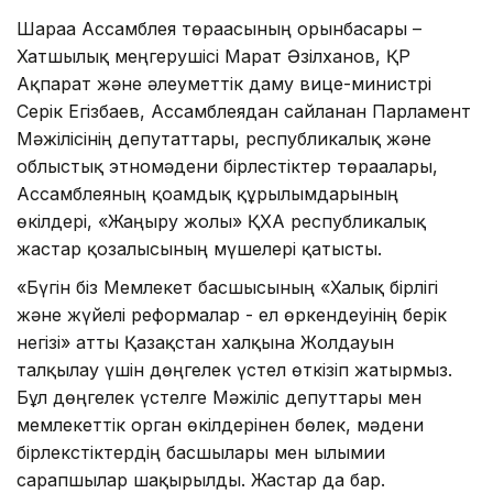
Шараға Ассамблея төрағасының орынбасары –
Хатшылық меңгерушісі Марат Әзілханов, ҚР
Ақпарат және әлеуметтік даму вице-министрі
Серік Егізбаев, Ассамблеядан сайланған Парламент
Мәжілісінің депутаттары, республикалық және
облыстық этномәдени бірлестіктер төрағалары,
Ассамблеяның қоғамдық құрылымдарының
өкілдері, «Жаңғыру жолы» ҚХА республикалық
жастар қозғалысының мүшелері қатысты.
«Бүгін біз Мемлекет басшысының «Халық бірлігі
және жүйелі реформалар - ел өркендеуінің берік
негізі» атты Қазақстан халқына Жолдауын
талқылау үшін дөңгелек үстел өткізіп жатырмыз.
Бұл дөңгелек үстелге Мәжіліс депуттары мен
мемлекеттік орган өкілдерінен бөлек, мәдени
бірлекстіктердің басшылары мен ғылымии
сарапшылар шақырылды. Жастар да бар.