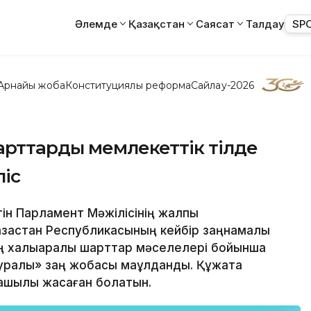
Әлемде
Қазақстан
Саясат
Талдау
SP
Арнайы жоба
Конституциялық реформа
Сайлау-2026
арттарды мемлекеттік тілде
іс
үгін Парламент Мәжілісінің жалпы
ақстан Республикасының кейбір заңнамалық
ң халықаралық шарттар мәселелері бойынша
туралы» заң жобасы мақұлданды. Құжатқа
ашылық жасаған болатын.