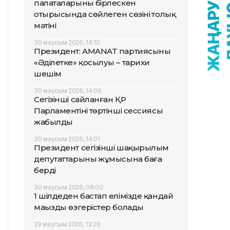
палаталарының бірлескен
отырысында сөйлеген сөзінің толық
мәтіні
30 маусым 2026, 14:10
Президент: AMANAT партиясының
«Әділетке» қосылуы – тарихи
шешім
30 маусым 2026, 14:09
Сегізінші сайланған ҚР
Парламентінің төртінші сессиясы
жабылды
30 маусым 2026, 14:01
Президент сегізінші шақырылым
депутаттарының жұмысына баға
берді
30 маусым 2026, 08:00
1 шілдеден бастап елімізде қандай
маңызды өзгерістер болады
29 маусым 2026, 13:26