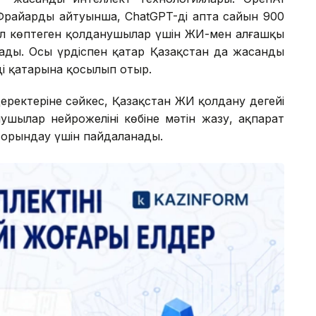
райардың айтуынша, ChatGPT-ді апта сайын 900
ал көптеген қолданушылар үшін ЖИ-мен алғашқы
ады. Осы үрдіспен қатар Қазақстан да жасанды
ің қатарына қосылып отыр.
деректеріне сәйкес, Қазақстан ЖИ қолдану деңгейі
нушылар нейрожеліні көбіне мәтін жазу, ақпарат
 орындау үшін пайдаланады.