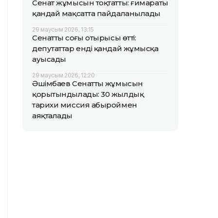
Сенат жұмысын тоқтатты: ғимараты
қандай мақсатта пайдаланылады
29 маусым 2026, 13:15
Сенаттың соңғы отырысы өтті:
депутаттар енді қандай жұмысқа
ауысады
29 маусым 2026, 12:20
Әшімбаев Сенаттың жұмысын
қорытындылады: 30 жылдық
тарихи миссия абыроймен
аяқталады