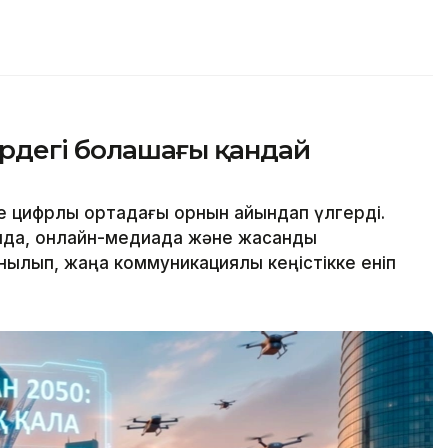
уірдегі болашағы қандай
де цифрлық ортадағы орнын айқындап үлгерді.
ияда, онлайн-медиада және жасанды
нылып, жаңа коммуникациялық кеңістікке еніп