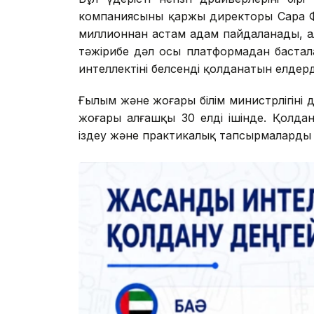
компаниясының қаржы директоры Сара Ф
миллионнан астам адам пайдаланады, 
тәжірибе дәл осы платформадан бастал
интеллектіні белсенді қолданатын елдерд
Ғылым және жоғары білім министрлігінің 
жоғары алғашқы 30 елдің ішінде. Қолда
іздеу және практикалық тапсырмаларды