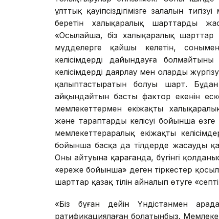
ұлттық қауіпсіздігімізге залалын тигізуі 
беретін халықаралық шарттарды жаса
«Осылайша, біз халықаралық шарттар 
мүдделерге қайшы келетін, сонымен б
келісімдерді дайындауға болмайтыны
келісімдерді даярлау мен оларды жүргіз
қалыптастыратын болуы шарт. Бұдан б
айқындайтын басты фактор екенін еск
мемлекеттермен екіжақты халықаралық
және тараптардың келісуі бойынша өзге
мемлекеттераралық екіжақты келісімдер
бойынша басқа да тілдерде жасаудың қаж
Оның айтуына қарағанда, бүгінгі қолдан
«ереже бойынша» деген тіркестер қосыл
шарттар қазақ тілін айналып өтуге «септіг
«Біз бұған дейін Үндістанмен арад
ратификациялаған болатынбыз. Мемлекет