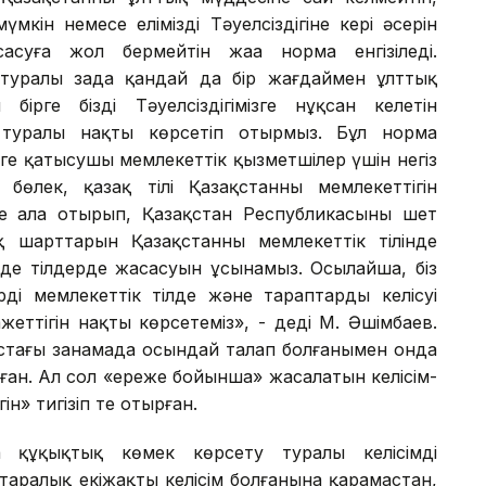
мүмкін немесе еліміздің Тәуелсіздігіне кері әсерін
суға жол бермейтін жаңа норма енгізіледі.
туралы заңда қандай да бір жағдаймен ұлттық
ірге біздің Тәуелсіздігімізге нұқсан келетін
 туралы нақты көрсетіп отырмыз. Бұл норма
уге қатысушы мемлекеттік қызметшілер үшін негіз
өлек, қазақ тілі Қазақстанның мемлекеттігін
е ала отырып, Қазақстан Республикасының шет
 шарттарын Қазақстанның мемлекеттік тілінде
 де тілдерде жасасуын ұсынамыз. Осылайша, біз
ді мемлекеттік тілде және тараптардың келісуі
еттігін нақты көрсетеміз», - деді М. Әшімбаев.
ыстағы заңнамада осындай талап болғанымен онда
ған. Ал сол «ереже бойынша» жасалатын келісім-
ін» тигізіп те отырған.
а құқықтық көмек көрсету туралы келісімді
аралық екіжақты келісім болғанына қарамастан,