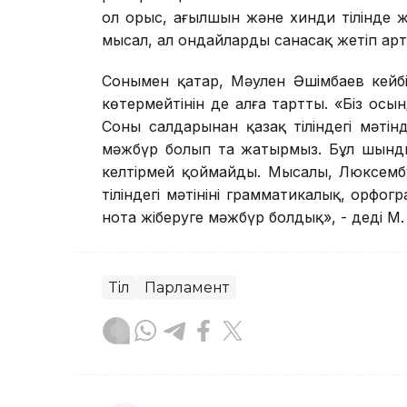
ол орыс, ағылшын және хинди тілінде жас
мысал, ал ондайларды санасақ жетіп арт
Сонымен қатар, Мәулен Әшімбаев кейбір
көтермейтінін де алға тартты. «Біз осын
Соның салдарынан қазақ тіліндегі мәтін
мәжбүр болып та жатырмыз. Бұл шындығы
келтірмей қоймайды. Мысалы, Люксембу
тіліндегі мәтінінің грамматикалық, орфо
нота жіберуге мәжбүр болдық», - деді М.
Тіл
Парламент