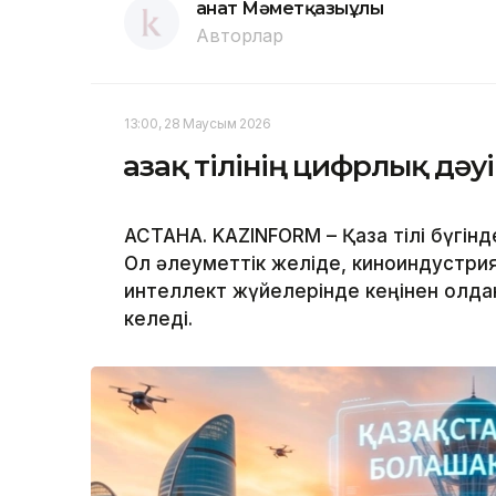
Қанат Мәметқазыұлы
Авторлар
13:00, 28 Маусым 2026
Қазақ тілінің цифрлық дә
АСТАНА. KAZINFORM – Қазақ тілі бүгін
Ол әлеуметтік желіде, киноиндустр
интеллект жүйелерінде кеңінен қолда
келеді.