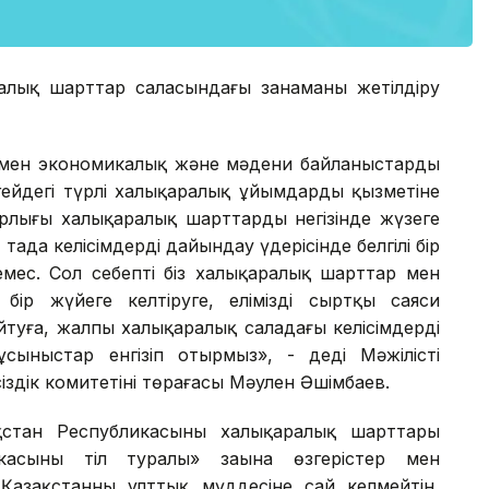
алық шарттар саласындағы заңнаманы жетілдіру
ерімен экономикалық және мәдени байланыстарды
ңгейдегі түрлі халықаралық ұйымдардың қызметіне
арлығы халықаралық шарттардың негізінде жүзеге
таңда келісімдерді дайындау үдерісінде белгілі бір
мес. Сол себепті біз халықаралық шарттар мен
бір жүйеге келтіруге, еліміздің сыртқы саяси
айтуға, жалпы халықаралық саладағы келісімдердің
ыныстар енгізіп отырмыз», - деді Мәжілістің
іздік комитетінің төрағасы Мәулен Әшімбаев.
қстан Республикасының халықаралық шарттары
асының тіл туралы» заңына өзгерістер мен
 Қазақстанның ұлттық мүддесіне сай келмейтін,