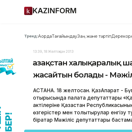
KAZINFORM
Ақорда
Тағайындау
Заң және тәртіп
Дерекқор
Тренд:
13:39, 18 Желтоқсан 2013
Қазақстан халықаралық ш
жасайтын болады - Мәжіл
АСТАНА. 18 желтоқсан. ҚазАқпарат - Б
отырысында палата депутаттары «Қаз
актілеріне Қазақстан Республикасыны
өзгерістер мен толықтырулар енгізу 
бірқатар Мәжіліс депутаттары бастам