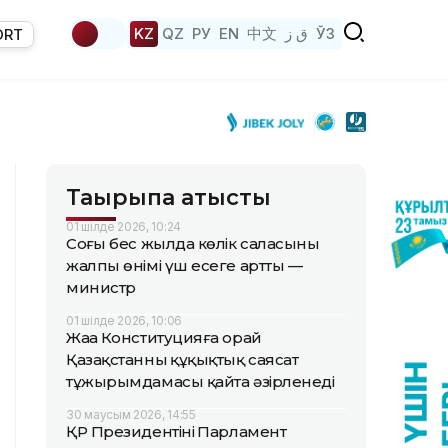
KZ
QZ
РУ
EN
中文
ق ز
ЎЗ
ORT
Тақырыпқа қатысты
01 шілде 2026, 10:24
Соңғы бес жылда көлік саласының
жалпы өнімі үш есеге артты —
министр
01 шілде 2026, 10:06
Жаңа Конституцияға орай
Қазақстанның құқықтық саясат
тұжырымдамасы қайта әзірленеді
30 маусым 2026, 14:55
ҚР Президентінің Парламент