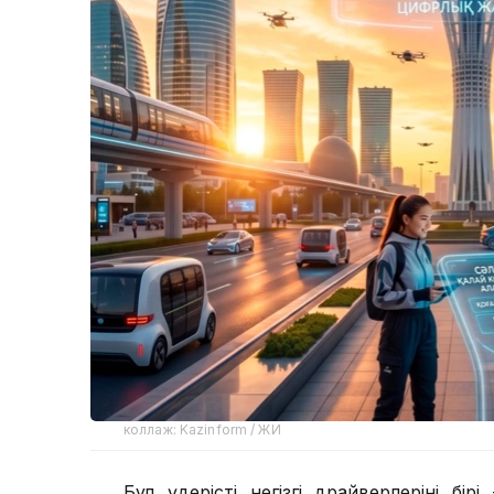
коллаж: Kazinform / ЖИ
Бұл үдерістің негізгі драйверлерінің б