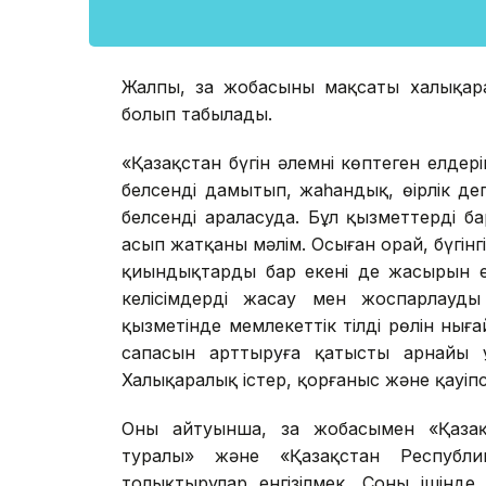
Жалпы, заң жобасының мақсаты халықар
болып табылады.
«Қазақстан бүгін әлемнің көптеген елд
белсенді дамытып, жаһандық, өңірлік де
белсенді араласуда. Бұл қызметтердің б
асып жатқаны мәлім. Осыған орай, бүгінгі 
қиындықтардың бар екені де жасырын е
келісімдерді жасау мен жоспарлауды 
қызметінде мемлекеттік тілдің рөлін нығ
сапасын арттыруға қатысты арнайы ұс
Халықаралық істер, қорғаныс және қауіпс
Оның айтуынша, заң жобасымен «Қаза
туралы» және «Қазақстан Республик
толықтырулар енгізілмек. Соның ішінде