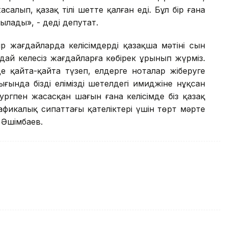
алып, қазақ тілі шетте қалған еді. Бұл бір ғана
ылады», - деді депутат.
 жағдайларда келісімдердің қазақша мәтіні сын
дай келеңсіз жағдайларға көбірек ұрынып жүрміз.
де қайта-қайта түзеп, елдерге ноталар жіберуге
нда біздің еліміздің шетелдегі имиджіне нұқсан
ргпен жасасқан шағын ғана келісімде біз қазақ
графикалық сипаттағы қателіктері үшін төрт мәрте
 Әшімбаев.