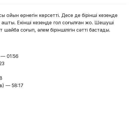
 ойын өрнегін көрсетті. Десе де бірінші кезеңде
 ашты. Екінші кезеңде гол соғылған жоқ. Шешуші
т шайба соғып, әлем біріншілігін сәтті бастады.
 — 01:56
23
8
) — 58:17