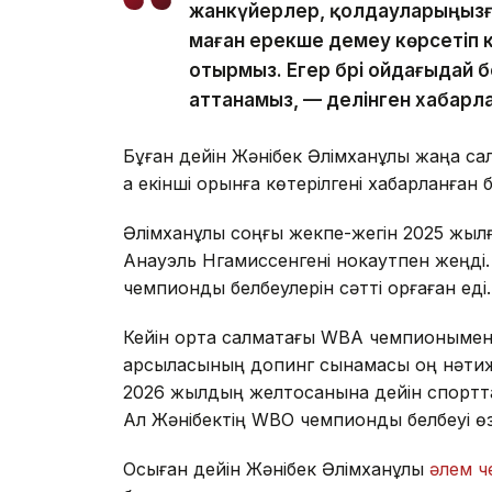
жанкүйерлер, қолдауларыңызға
маған ерекше демеу көрсетіп к
отырмыз. Егер бәрі ойдағыдай 
аттанамыз, — делінген хабарл
Бұған дейін Жәнібек Әлімханұлы жаңа са
ақ екінші орынға көтерілгені хабарланған 
Әлімханұлы соңғы жекпе-жегін 2025 жылғы
Анауэль Нгамиссенгені нокаутпен жеңді.
чемпиондық белбеулерін сәтті қорғаған еді.
Кейін орта салмақтағы WBA чемпионымен ө
қарсыласының допинг сынамасы оң нәтиже
2026 жылдың желтоқсанына дейін спортта
Ал Жәнібектің WBO чемпиондық белбеуі өзі
Осыған дейін Жәнібек Әлімханұлы
әлем 