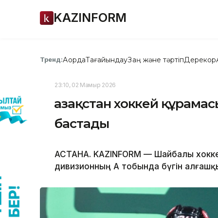
KAZINFORM
Ақорда
Тағайындау
Заң және тәртіп
Дерекқор
Тренд:
23:10, 02 Мамыр 2026
Қазақстан хоккей құрама
бастады
АСТАНА. KAZINFORM — Шайбалы хоккей
дивизионның А тобында бүгін алғашқы