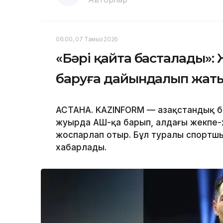
06:00, 07 Тамыз 2026
«Бәрі қайта басталады»:
баруға дайындалып жат
АСТАНА. KAZINFORM — Қазақстандық 
жуырда АҚШ-қа барып, алдағы жекпе
жоспарлап отыр. Бұл туралы спорт
хабарлады.