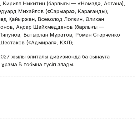
, Кирилл Никитин (барлығы — «Номад», Астана),
дуард Михайлов («Сарыарқа», Қарағанды);
ед Қайыржан, Всеволод Логвин, Әлихан
монов, Аңсар Шайхмедденов (барлығы —
 Ляпунов, Батырлан Мұратов, Роман Старченко
Шестаков («Адмирал», КХЛ);
 2027 жылы элиталық дивизионда бақ сынауға
 құрама В тобына түсіп қалады.