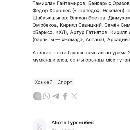
Тамирлан Гайтамиров, Бейбарыс Оразов
Фёдор Хорошев («Торпедо», Өскемен), Э
Шабуылшылар: Әлихан Әсетов, Дінмұхам
Өмірбеков, Кирилл Савицкий, Семён Си
«Барыс», КХЛ), Артур Гатиятов, Кирилл
(барлығы — «Номад», Астана), Аркадий 
Аталған топта бірінші орын алған құрама
мүмкіндік алса, соңғы орынды місе тұтқан
Хоккей
Спорт
Ақбота Тұрсынбек
Авторлар