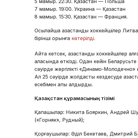
5 мамыр. 22:30. Қазақстан — Польша
7 мамыр. 19:00. Украина — Қазақстан
8 мамыр. 15:30. Қазақстан — Франция.
Осылайша қазақстандық хоккейшілер Литва
бірінші орынға
көтерілді.
Айта кетсек, қазақстандық хоккейшілер ал
қаласында өткізді. Одан кейін Беларусьте 
сәуірде жергілікті «Динамо-Молодечно» 
Ал 25 сәуірде жолдастық кездесуде қазақс
есебімен қапы қалдырды.
Қазақстан құрамасының тізімі
Қақпашылар: Никита Бояркин, Андрей Шу
(«Горняк», Рудный);
Қорғаушылар: Әділ Бекетаев, Дмитрий Б