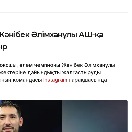
 Жәнібек Әлімханұлы АҚШ-қа
ыр
боксшы, әлем чемпионы Жәнібек Әлімханұлы
-жектеріне дайындықты жалғастыруды
шының командасы
Instagram
парақшасында