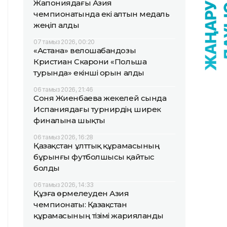
Жапониядағы Азия
чемпионатында екі алтын медаль
жеңіп алды
07 тамыз 2026, 00:20
«Астана» велошабандозы
Кристиан Скарони «Польша
турында» екінші орын алды
06 тамыз 2026, 21:46
Соня Жиенбаева жекелей сында
Испаниядағы турнирдің ширек
финалына шықты
06 тамыз 2026, 16:28
Қазақстан ұлттық құрамасының
бұрынғы футболшысы қайтыс
болды
06 тамыз 2026, 14:33
Құзға өрмелеуден Азия
чемпионаты: Қазақстан
құрамасының тізімі жарияланды