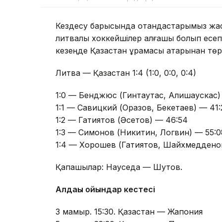
Кездесу барысында отандастарымыз жақсы
литвалық хоккейшілер алғашқы болып есеп
кезеңде Қазақстан құрамасы қатарынан төр
Литва — Қазақстан 1:4 (1:0, 0:0, 0:4)
1:0 — Бенджюс (Гинтаутас, Алишаускас)
1:1 — Савицкий (Оразов, Бекетаев) — 41:
1:2 — Гатиятов (Әсетов) — 46:54
1:3 — Симонов (Никитин, Логвин) — 55:0
1:4 — Хорошев (Гатиятов, Шайхмедденов
Қақпашылар: Науседа — Шутов.
Алдағы ойындар кестесі
3 мамыр. 15:30. Қазақстан — Жапония