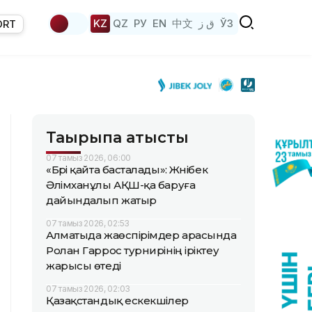
KZ
QZ
РУ
EN
中文
ق ز
ЎЗ
ORT
Тақырыпқа қатысты
07 тамыз 2026, 06:00
«Бәрі қайта басталады»: Жәнібек
Әлімханұлы АҚШ-қа баруға
дайындалып жатыр
07 тамыз 2026, 02:53
Алматыда жаөспірімдер арасында
Ролан Гаррос турнирінің іріктеу
жарысы өтеді
07 тамыз 2026, 02:03
Қазақстандық ескекшілер