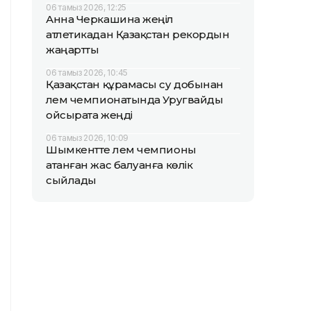
06 тамыз 2026, 12:25
Анна Черкашина жеңіл
атлетикадан Қазақстан рекордын
жаңартты
06 тамыз 2026, 10:45
Қазақстан құрамасы су добынан
әлем чемпионатында Уругвайды
ойсырата жеңді
06 тамыз 2026, 10:09
Шымкентте әлем чемпионы
атанған жас балуанға көлік
сыйлады