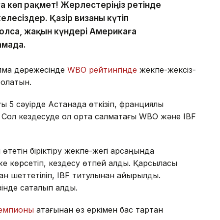
 көп рақмет! Жерлестеріңіз ретінде
елесіздер. Қазір визаны күтіп
болса, жақын күндері Америкаға
амада.
лмақ дәрежесінде
WBO рейтингінде
жекпе-жексіз-
болатын.
 5 сәуірде Астанада өткізіп, франциялық
 Сол кездесуде ол орта салмақтағы WBO және IBF
тетін біріктіру жекпе-жегі қарсаңында
 көрсетіп, кездесу өтпей қалды. Қарсыласы
н шеттетіліп, IBF титулынан айырылды.
нде сақталып қалды.
чемпионы
атағынан өз еркімен бас тартқан