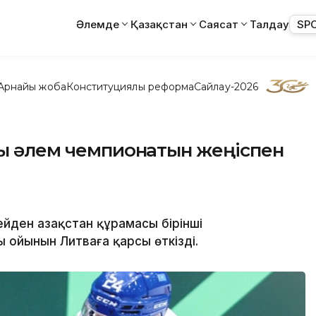
Әлемде
Қазақстан
Саясат
Талдау
SP
Арнайы жоба
Конституциялық реформа
Сайлау-2026
сы әлем чемпионатын жеңіспен
ден Қазақстан құрамасы бірінші
 ойынын Литваға қарсы өткізді.