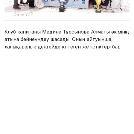
Фото: ҰОК
Клуб капитаны Мадина Тұрсынова Алматы әкімінің
атына бейнеүндеу жасады. Оның айтуынша,
халықаралық деңгейде көптеген жетістіктері бар
«Айсұлу» клубы биыл мемлекеттік
қаржыландырудан толықтай қағылған. Сондай-ақ
ол қалалық спорт басқармасы команданы
«Олимпик» мұз айдынындағы бөлмесінен шығарып
жіберуге тырысып жатқанын айтты.
— Біреулер үшін бұл жай ғана қабырға
немесе жертөледегі жай ғана бөлме болып
көрінуі мүмкін, ал біз үшін бұл — өміріміздің
үлкен бір бөлігі өткен, командалық рухымыз
шыңдалып, жеңістеріміз шыңдалған
шынайы қара шаңырағымыз. Бізге