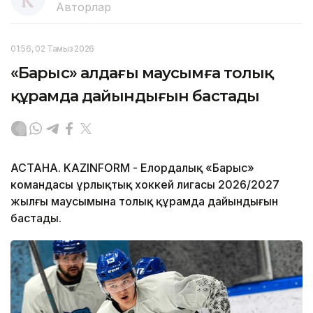
Авторлар
01:56, 02 Тамыз 2026
«Барыс» алдағы маусымға толық
құрамда дайындығын бастады
АСТАНА. KAZINFORM - Елордалық «Барыс»
командасы Құрлықтық хоккей лигасы 2026/2027
жылғы маусымына толық құрамда дайындығын
бастады.