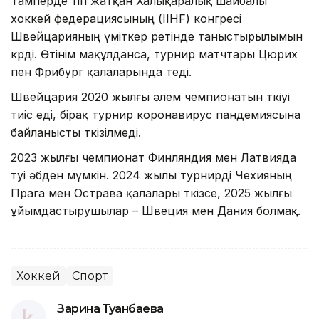
Тамперде өтіп жатқан Халықаралық шайбалы
хоккей федерациясының (IIHF) конгресі
Швейцарияның үміткер ретінде таныстырылымын
көрді. Өтінім мақұлданса, турнир матчтары Цюрих
пен Фрибург қалаларында өтеді.
Швейцария 2020 жылғы әлем чемпионатын өткіуі
тиіс еді, бірақ турнир коронавирус пандемиясына
байланысты өткізілмеді.
2023 жылғы чемпионат Финляндия мен Латвияда
өтуі әбден мүмкін. 2024 жылы турнирді Чехияның
Прага мен Острава қалалары өткізсе, 2025 жылғы
ұйымдастырушылар – Швеция мен Дания болмақ.
Хоккей
Спорт
Зарина Туғанбаева