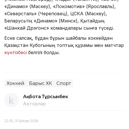
«Динамо» (Мәскеу), «Локомотив» (Ярославль),
«Северсталь» (Череповец), ЦСКА (Мәскеу),
Беларусьтің «Динамо» (Минск), Қытайдың
«Шанхай Дрэгонс» командалары сынға түседі.
Еске салсақ, бұдан бұрын шайбалы хоккейден
Қазақстан Кубогының топтық құрамы мен матчтар
күнтізбесі
белгілі болды.
Хоккей
Барыс ХК
Спорт
Ақбота Тұрсынбек
Авторлар
22:35, 31 Шілде 2026