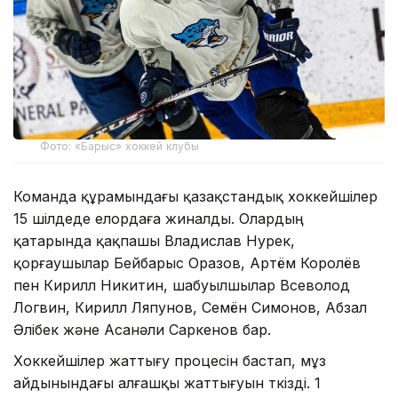
Фото: «Барыс» хоккей клубы
Команда құрамындағы қазақстандық хоккейшілер
15 шілдеде елордаға жиналды. Олардың
қатарында қақпашы Владислав Нурек,
қорғаушылар Бейбарыс Оразов, Артём Королёв
пен Кирилл Никитин, шабуылшылар Всеволод
Логвин, Кирилл Ляпунов, Семён Симонов, Абзал
Әлібек және Асанәли Саркенов бар.
Хоккейшілер жаттығу процесін бастап, мұз
айдынындағы алғашқы жаттығуын өткізді. 1