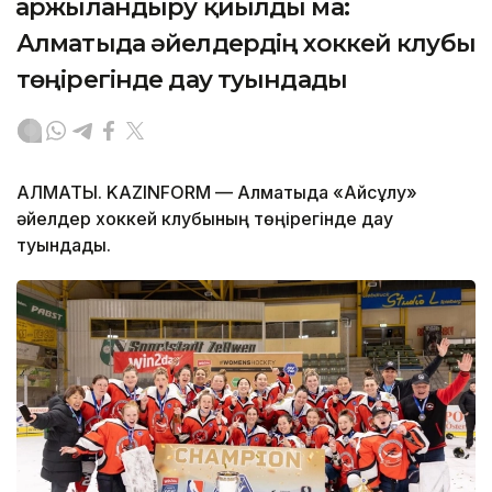
Қаржыландыру қиылды ма:
Алматыда әйелдердің хоккей клубы
төңірегінде дау туындады
АЛМАТЫ. KAZINFORM — Алматыда «Айсұлу»
әйелдер хоккей клубының төңірегінде дау
туындады.