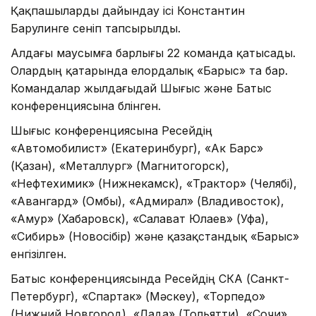
Қақпашыларды дайындау ісі Константин
Барулинге сеніп тапсырылды.
Алдағы маусымға барлығы 22 команда қатысады.
Олардың қатарында елордалық «Барыс» та бар.
Командалар жылдағыдай Шығыс және Батыс
конференциясына бөлінген.
Шығыс конференциясына Ресейдің
«Автомобилист» (Екатеринбург), «Ак Барс»
(Қазан), «Металлург» (Магнитогорск),
«Нефтехимик» (Нижнекамск), «Трактор» (Челябі),
«Авангард» (Омбы), «Адмирал» (Владивосток),
«Амур» (Хабаровск), «Салават Юлаев» (Уфа),
«Сибирь» (Новосібір) және қазақстандық «Барыс»
енгізілген.
Батыс конференциясында Ресейдің СКА (Санкт-
Петербург), «Спартак» (Мәскеу), «Торпедо»
(Нижний Новгород), «Лада» (Тольятти), «Сочи»,