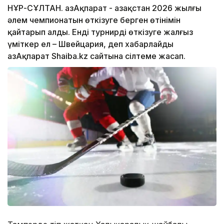
НҰР-СҰЛТАН. ҚазАқпарат - Қазақстан 2026 жылғы
әлем чемпионатын өткізуге берген өтінімін
қайтарып алды. Енді турнирді өткізуге жалғыз
үміткер ел – Швейцария, деп хабарлайды
ҚазАқпарат Shaiba.kz сайтына сілтеме жасап.