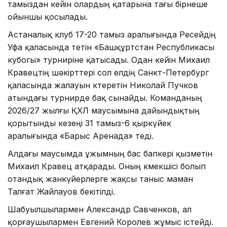
тамыздан кейін олардың қатарына тағы бірнеше
ойыншы қосылады.
Астаналық клуб 17-20 тамыз аралығында Ресейдің
Уфа қаласында өтетін «Башқұртстан Республикасы
кубогы» турниріне қатысады. Одан кейін Михаил
Кравецтің шәкірттері сол елдің Санкт-Петербург
қаласында жалауын көтеретін Николай Пучков
атындағы турнирде бақ сынайды. Команданың
2026/27 жылғы ҚХЛ маусымына дайындықтың
қорытынды кезеңі 31 тамыз-6 қыркүйек
аралығында «Барыс Аренада» өтеді.
Алдағы маусымда ұжымның бас бапкері қызметін
Михаил Кравец атқарады. Оның көмекшісі болып
отандық жанкүйерлерге жақсы таныс маман
Талғат Жайлауов бекітілді.
Шабуылшылармен Александр Савченков, ал
қорғаушылармен Евгений Королев жұмыс істейді.