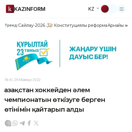
KAZINFORM
KZ
Сайлау-2026
Конституциялық реформа
Арнайы жо
Тренд:
18:41, 26 Мамыр 2022
Қазақстан хоккейден әлем
чемпионатын өткізуге берген
өтінімін қайтарып алды