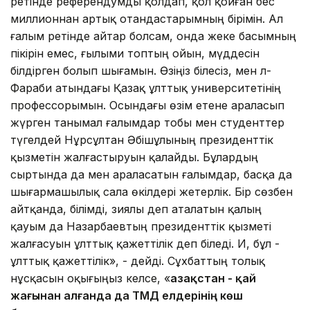
ретінде референдумды қолдап, қол қойған бес
миллионнан артық отандастарымның бірімін. Ал
ғалым ретінде айтар болсам, онда жеке басымның
пікірін емес, ғылыми топтың ойын, мүддесін
білдірген болып шығамын. Өзіңіз білесіз, мен әл-
Фараби атындағы Қазақ ұлттық университетінің
профессорымын. Осындағы өзім етене араласып
жүрген танымал ғалымдар тобы мен студенттер
түгелдей Нұрсұлтан Әбішұлының президенттік
қызметін жалғастыруын қалайды. Бұлардың
сыртында да мен араласатын ғалымдар, басқа да
шығармашылық сала өкілдері жетерлік. Бір сөзбен
айтқанда, білімді, зиялы деп аталатын қалың
қауым да Назарбаевтың президенттік қызметі
жалғасуын ұлттық қажеттілік деп біледі. Иә, бұл -
ұлттық қажеттілік», - дейді. Сұхбаттың толық
нұсқасын оқығыңыз келсе, «
Қазақстан - қай
жағынан алғанда да ТМД елдерінің көш