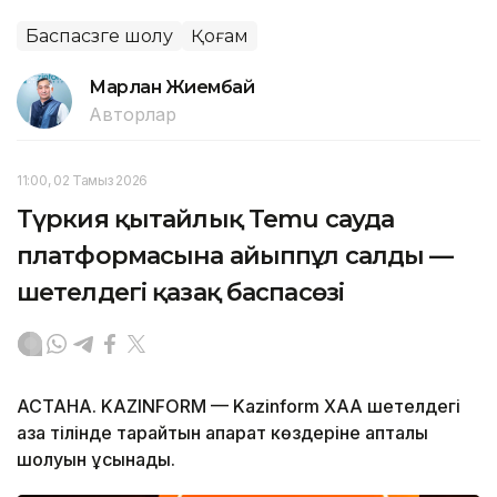
Баспасөзге шолу
Қоғам
Марлан Жиембай
Авторлар
11:00, 02 Тамыз 2026
Түркия қытайлық Temu сауда
платформасына айыппұл салды —
шетелдегі қазақ баспасөзі
АСТАНА. KAZINFORM — Kazinform ХАА шетелдегі
қазақ тілінде тарайтын ақпарат көздеріне апталық
шолуын ұсынады.