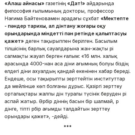
«Алаш айнасы»
газетінің
«Дат!»
айдарында
философия ғылымының докторы, профессор
Нағима Байтеновамен арадағы сұхбат
«Мектепте
- пәндер тарихы, ал дінтану жоғары оқу
орындарында міндетті пән ретінде қалыптасуы
қажет»
деген тақырыппен берілген. Басылым
тілшісінің барлық сауалдарына жан-жақты әрі
салмақты жауап берген ғалым: «16 млн. халық
арасында 4000-нан аса діни ағымның болуы біздің
елдегі діни ахуалдың қандай екенінен хабар береді.
Ендеше, осы тақырыпты зерттейтін институттар
да мейлінше көп болғаны дұрыс. Қазіргі зерттеу
орталықтары жалпы дін туралы түсінік беруден әрі
аспай жатыр. Әрбір діннің басын бір шалмай, әр
дінге, тіпті әрбір ағымды талдайтын зерттеу
орындары қажет», -дейді.
***