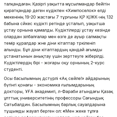
талқандаған.
Қазіргі уақытта
мұсылмандар бейітін
қиратқандар деген күдікпен «Химпоселок» елді
мекенінің 19-20 жастағы 7 тұрғыны ҚР ҚІЖК-нің 132
бабына сәйкес күдікті ретінде ұсталып, уақытша
ұстау орнына қамалды. Күдіктілерді ұстау кезінде
олардан зілбалғалар мен өзге де ауыр салмақты
темір құралдар және діни кітаптар тәркіленіп
алынды. Бұл діни кітаптардың қандай ағымды
ұстанатынын анықтау үшін зерттеуге жіберілді.
Күдіктілердің бірі - жоғары оқу орнының 2-курс
студенті.
Осы басылымның дәстүрлі «Ақ сөйле!» айдарының
бүгінгі қонағы - экономика ғылымдарының
докторы, ҰҒА академигі, әл-Фараби атындағы Қазақ
ұлттық университетінің профессоры Сағындық
Сатыбалдин. Басылымның барлық сауалдарына
тұщымды жауап берген ол:
«
Мен жеке тұлға