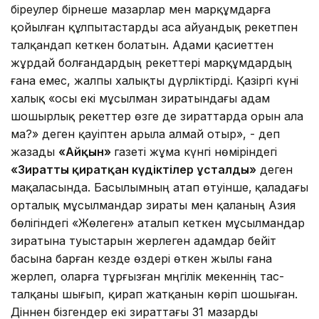
біреулер бірнеше мазарлар мен марқұмдарға
қойылған құлпытастарды аса айуандық әрекетпен
талқандап кеткен болатын. Адами қасиеттен
жұрдай болғандардың әрекеттері марқұмдардың
ғана емес, жалпы халықты дүрліктірді. Қазіргі күні
халық «осы екі мұсылман зиратындағы адам
шошырлық әрекеттер өзге де зираттарда орын ала
ма?» деген қауіптен арыла алмай отыр», - деп
жазады
«Айқын»
газеті жұма күнгі нөміріндегі
«Зиратты қиратқан күдіктілер ұсталды»
деген
мақаласында. Басылымның атап өтуінше,
қаладағы
орталық мұсылмандар зираты мен қаланың Азия
бөлігіндегі «Жөлеген» аталып кеткен мұсылмандар
зиратына туыстарын жерлеген адамдар бейіт
басына барған кезде өздері өткен жылы ғана
жерлеп, оларға тұрғызған мәңгілік мекеннің тас-
талқаны шығып, қирап жатқанын көріп шошыған.
Діннен бізгендер екі зираттағы 31 мазарды