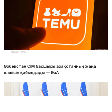
Фото: DW
Өзбекстан СІМ басшысы Қазақстанның жаңа
елшісін қабылдады — ӨзА