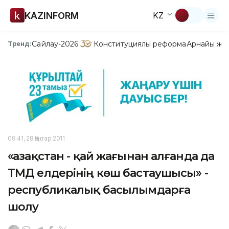
KAZINFORM
KZ
Сайлау-2026
Конституциялық реформа
Арнайы жо
Тренд:
09:41, 28 Қаңтар 2011
«Қазақстан - қай жағынан алғанда да
ТМД елдерінің көш бастаушысы» -
республикалық басылымдарға
шолу