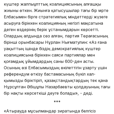
күштер жалпыұлттық коалициясының алғашқы
жиыны өткен. Жиынға қатысу­шы­лар тағы бір мәрте
Елбасы­мен бірге стратегиялық міндеттерді жүзеге
асыруға біріккен коалиция­ның негізгі мақсатына
деген өз­дерінің берік ұстаным­да­рын көр­сетті.
Олардың алдында сөз алған, партия Төрағасының
бірінші орынбасары Нұрлан Нығ­матулин: «Аз ғана
уақыттың ішінде біздің демократиялық күш­тер
коалиция­сына біріккен саяси партиялар мен
қоғамдық ұйымдардың саны 600-ден асты.
Осының өзі Елбасы­мыздың өкі­леттігін ұзарту үшін
референдум өткізу бастамасының бүкіл хал­
қымызды біріктіріп, қазақстан­дық­тардың тек қана
Нұрсұлтан Әбішұлы Назарбаевты қолдауы­ның тағы
бір нақты көрсеткіші деуге болады», - деді.
***
«Атырауда мұсылмандар зиратында белгісіз