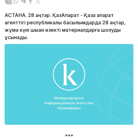
АСТАНА. 28 қаңтар. ҚазАқпарат - Қазақ ақпарат
агенттігі республикалық басылымдарда 28 қаңтар,
жұма күні шыққан өзекті материалдарға шолуды
ұсынады.
***