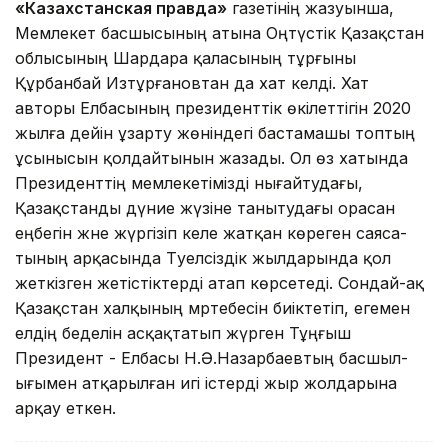
«Казахстанская правда»
газетінің жазуынша,
Мемлекет басшысы­ның атына Оңтүстік Қа­зақстан
облысының Шардара қала­сының тұрғыны
Құрбанбай Изтұрғановтан да хат келді. Хат
авторы Елбасының президенттік өкілеттігін 2020
жылға дейін ұзарту жө­нін­дегі бас­тамашы топтың
ұсы­ны­сын қолдайтынын жазады. Ол өз хатында
Прези­денттің мемлекетімізді ны­ғай­тудағы,
Қазақстанды дү­ние жүзіне танытудағы орасан
еңбегін және жүргізіп келе жатқан көреген сая­са­
тының арқасында Тәуел­сіз­дік жылдарында қол
жеткізген жетістіктерді атап көр­сетеді. Сондай-ақ
Қазақ­стан халқының мәртебесін биіктетіп, егемен
елдің беделін асқақтатып жүр­ген Тұң­ғыш
Президент - Елбасы Н.Ә.Назарбаевтың бас­шыл­
ығымен атқарылған игі істерді жыр жолдарына
арқау еткен.