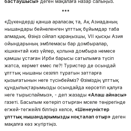
бастаушысы»
деген мақалаға назар салыңыз.
***
«Дүкендерді қанша араласақ та, Ақ Азиаданың
нышандары бейнеленген ұлттық бұйымдар таба
алмадық. Өзіңіз ойлап қараңызшы, VII қысқы Азия
ойындарының эмблемасы бар домбыралар,
кішкентай киіз үйлер, қолына домбыра немесе
қамшы ұстаған Ирби барысы сатылымға түсіп
жатса, кермет емес пе?! Туристер де осындай
ұлттық нышаны сезіліп тұратын заттарға
қызығатынын неге түсінбейміз? Өзіміздің ұлттық
құндылықтарымызды осындайда көрсетіп қалуға
неге тырыспаймыз», - деп жазады
«Алаш айнасы»
газеті. Басылым көтеріп отырған мәселе төңірегінде
егжей-тегжейлі білгіңіз келсе,
«Шенеуніктер
ұлттық нышандарымызды ноқталап отыр»
деген
мақалға көз жүгіртіңіз.