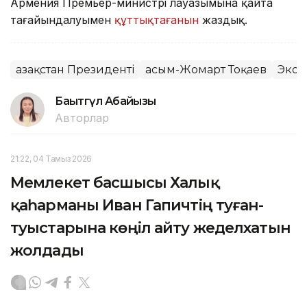
Армения Премьер-министрі лауазымына қайта
тағайындалуымен
құттықтағанын
жаздық.
Қазақстан Президенті
Қасым-Жомарт Тоқаев
Экон
Бақытгүл Абайқызы
Авторлар
21:22, 04 Тамыз 2026
Мемлекет басшысы Халық
қаһарманы Иван Гапичтің туған-
туыстарына көңіл айту жеделхатын
жолдады