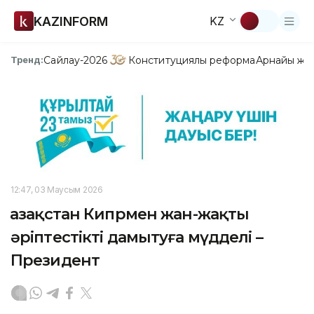
KAZINFORM
KZ
Сайлау-2026
Конституциялық реформа
Арнайы жо
Тренд:
12:47, 03 Маусым 2026
Қазақстан Кипрмен жан-жақты
әріптестікті дамытуға мүдделі –
Президент