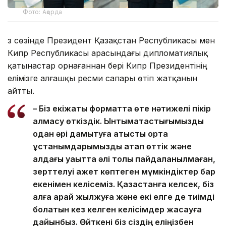
Фото: Ақорда
Өз сөзінде Президент Қазақстан Республикасы мен
Кипр Республикасы арасындағы дипломатиялық
қатынастар орнағаннан бері Кипр Президентінің
елімізге алғашқы ресми сапары өтіп жатқанын
айтты.
– Біз екіжақты форматта өте нәтижелі пікір
алмасу өткіздік. Ынтымақтастығымызды
одан әрі дамытуға қатысты ортақ
ұстанымдарымызды атап өттік және
алдағы уақытта әлі толық пайдаланылмаған,
зерттелуі қажет көптеген мүмкіндіктер бар
екенімен келісеміз. Қазақстанға келсек, біз
алға қарай жылжуға және екі елге де тиімді
болатын кез келген келісімдер жасауға
дайынбыз. Өйткені біз сіздің еліңізбен