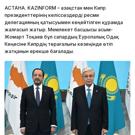
АСТАНА. KAZINFORM – Қазақстан мен Кипр
президенттерінің келіссөздерді ресми
делегацияның қатысуымен кеңейтілген құрамда
жалғасып жатыр. Мемлекет басшысы Қасым-
Жомарт Тоқаев бұл сапардың Еуропалық Одақ
Кеңесіне Кипрдің төрағалығы кезеңінде өтіп
жатқанын ерекше бағалады.