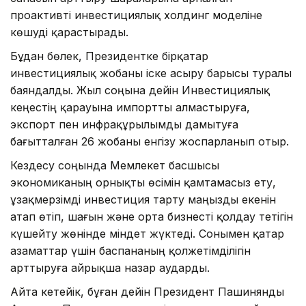
проактивті инвестициялық холдинг моделіне
көшуді қарастырады.
Бұдан бөлек, Президентке бірқатар
инвестициялық жобаны іске асыру барысы туралы
баяндалды. Жыл соңына дейін Инвестициялық
кеңестің қарауына импортты алмастыруға,
экспорт пен инфрақұрылымды дамытуға
бағытталған 26 жобаны енгізу жоспарланып отыр.
Кездесу соңында Мемлекет басшысы
экономиканың орнықты өсімін қамтамасыз ету,
ұзақмерзімді инвестиция тарту маңызды екенін
атап өтіп, шағын және орта бизнесті қолдау тетігін
күшейту жөнінде міндет жүктеді. Сонымен қатар
азаматтар үшін баспананың қолжетімділігін
арттыруға айрықша назар аударды.
Айта кетейік, бұған дейін Президент Пашинянды