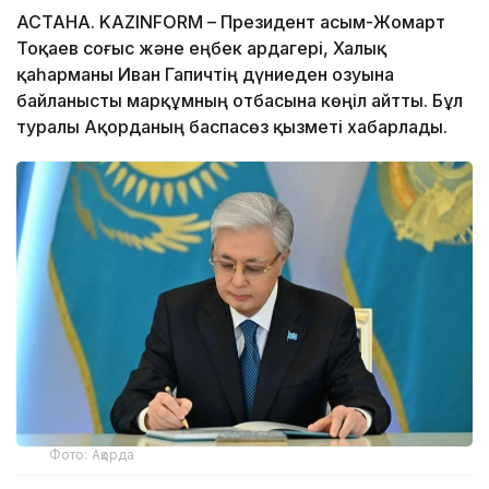
АСТАНА. KAZINFORM – Президент Қасым-Жомарт
Тоқаев соғыс және еңбек ардагері, Халық
қаһарманы Иван Гапичтің дүниеден озуына
байланысты марқұмның отбасына көңіл айтты. Бұл
туралы Ақорданың баспасөз қызметі хабарлады.
Фото: Ақорда