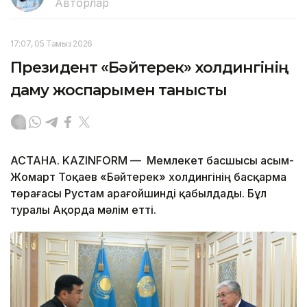
Авторлар
17:07, 05 Тамыз 2026
Президент «Бәйтерек» холдингінің
даму жоспарымен танысты
АСТАНА. KAZINFORM — Мемлекет басшысы Қасым-
Жомарт Тоқаев «Бәйтерек» холдингінің басқарма
төрағасы Рустам Қарағойшинді қабылдады. Бұл
туралы Ақорда мәлім етті.