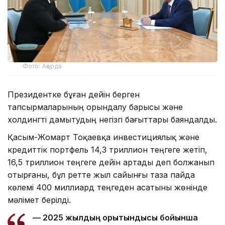
Фото: Ақорда
Президентке бұған дейін берген
тапсырмаларының орындалу барысы және
холдингті дамытудың негізгі бағыттары баяндалды.
Қасым-Жомарт Тоқаевқа инвестициялық және
кредиттік портфель 14,3 триллион теңгеге жетіп,
16,5 триллион теңгеге дейін артады деп болжанып
отырғаны, бұл ретте жыл сайынғы таза пайда
көлемі 400 миллиард теңгеден асатыны жөнінде
мәлімет берілді.
— 2025 жылдың қорытындысы бойынша