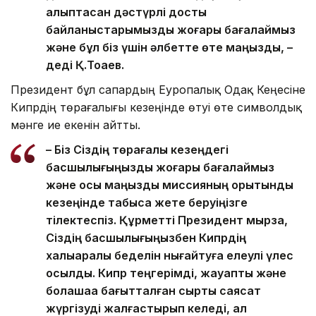
қалыптасқан дәстүрлі достық
байланыстарымызды жоғары бағалаймыз
және бұл біз үшін әлбетте өте маңызды, –
деді Қ.Тоқаев.
Президент бұл сапардың Еуропалық Одақ Кеңесіне
Кипрдің төрағалығы кезеңінде өтуі өте символдық
мәнге ие екенін айтты.
– Біз Сіздің төрағалық кезеңдегі
басшылығыңызды жоғары бағалаймыз
және осы маңызды миссияның қорытынды
кезеңінде табысқа жете беруіңізге
тілектеспіз. Құрметті Президент мырза,
Сіздің басшылығыңызбен Кипрдің
халықаралық беделін нығайтуға елеулі үлес
қосылды. Кипр теңгерімді, жауапты және
болашаққа бағытталған сыртқы саясат
жүргізуді жалғастырып келеді, ал