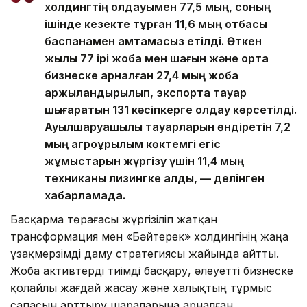
холдингтің қолдауымен 77,5 мың, соның
ішінде кезекте тұрған 11,6 мың отбасы
баспанамен қамтамасыз етілді. Өткен
жылы 77 ірі жоба мен шағын және орта
бизнеске арналған 27,4 мың жоба
қаржыландырылып, экспортқа тауар
шығаратын 131 кәсіпкерге қолдау көрсетілді.
Ауылшаруашылық тауарларын өндіретін 7,2
мың агроқұрылым көктемгі егіс
жұмыстарын жүргізу үшін 11,4 мың
техниканы лизингке алды, — делінген
хабарламада.
Басқарма төрағасы жүргізіліп жатқан
трансформация мен «Бәйтерек» холдингінің жаңа
ұзақмерзімді даму стратегиясы жайында айтты.
Жоба активтерді тиімді басқару, әлеуетті бизнеске
қолайлы жағдай жасау және халықтың тұрмыс
сапасын арттыру шараларына арналған