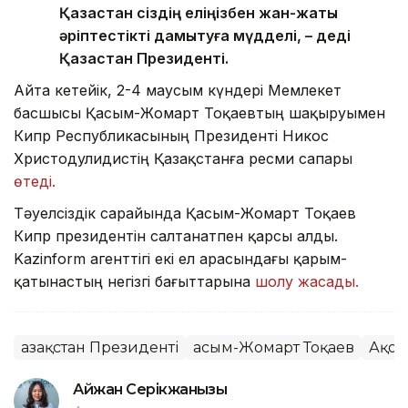
Қазақстан сіздің еліңізбен жан-жақты
әріптестікті дамытуға мүдделі, – деді
Қазақстан Президенті.
Айта кетейік, 2-4 маусым күндері Мемлекет
басшысы Қасым-Жомарт Тоқаевтың шақыруымен
Кипр Республикасының Президенті Никос
Христодулидистің Қазақстанға ресми сапары
өтеді.
Тәуелсіздік сарайында Қасым-Жомарт Тоқаев
Кипр президентін салтанатпен қарсы алды.
Kazinform агенттігі екі ел арасындағы қарым-
қатынастың негізгі бағыттарына
шолу жасады.
Қазақстан Президенті
Қасым-Жомарт Тоқаев
Ақор
Айжан Серікжанқызы