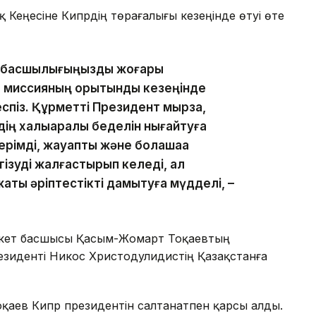
Кеңесіне Кипрдің төрағалығы кезеңінде өтуі өте
егі басшылығыңызды жоғары
 миссияның қорытынды кезеңінде
еспіз. Құрметті Президент мырза,
ң халықаралық беделін нығайтуға
ерімді, жауапты және болашаққа
гізуді жалғастырып келеді, ал
жақты әріптестікті дамытуға мүдделі, –
лекет басшысы Қасым-Жомарт Тоқаевтың
иденті Никос Христодулидистің Қазақстанға
қаев Кипр президентін салтанатпен қарсы алды.