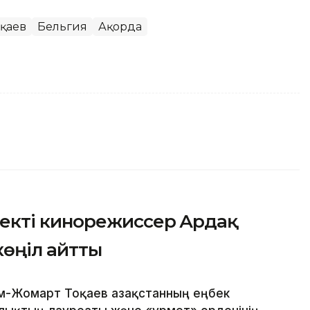
оқаев
Бельгия
Ақорда
екті кинорежиссер Ардақ
көңіл айтты
м-Жомарт Тоқаев Қазақстанның еңбек