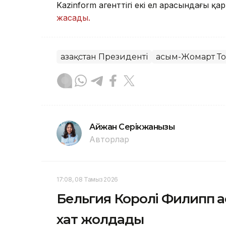
Kazinform агенттігі екі ел арасындағы қ
жасады.
Қазақстан Президенті
Қасым-Жомарт Т
Айжан Серікжанқызы
Авторлар
17:08, 08 Тамыз 2026
Бельгия Королі Филипп 
хат жолдады