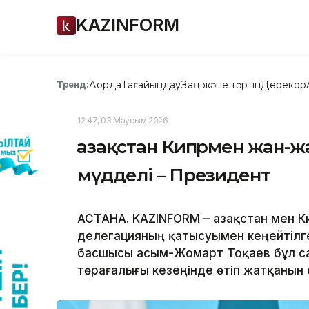
KAZINFORM
Ақорда
Тағайындау
Заң және тәртіп
Дерекқор
Тренд:
12:47, 03 Маусым 2026
Қазақстан Кипрмен жан-ж
мүдделі – Президент
АСТАНА. KAZINFORM – Қазақстан мен К
делегацияның қатысуымен кеңейтілг
басшысы Қасым-Жомарт Тоқаев бұл с
төрағалығы кезеңінде өтіп жатқанын