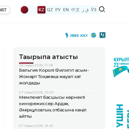
KZ
QZ
РУ
EN
中文
ق ز
ЎЗ
ORT
Тақырыпқа қатысты
08 тамыз 2026, 17:08
Бельгия Королі Филипп Қасым-
Жомарт Тоқаевқа жауап хат
жолдады
07 тамыз 2026, 20:03
Мемлекет басшысы көрнекті
кинорежиссер Ардақ
Әмірқұловтың отбасына көңіл
айтты
07 тамыз 2026, 18:40