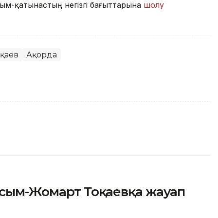
арым-қатынастың негізгі бағыттарына
шолу
оқаев
Ақорда
Қасым-Жомарт Тоқаевқа жауап