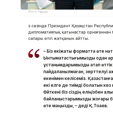
Фото: Ақорда
Өз сөзінде Президент Қазақстан Респуб
дипломатиялық қатынастар орнағаннан бе
сапары өтіп жатқанын айтты.
– Біз екіжақты форматта өте нәт
Ынтымақтастығымызды одан әрі
ұстанымдарымызды атап өттік ж
пайдаланылмаған, зерттелуі қа
екенімен келісеміз. Қазақстанғ
екі елге де тиімді болатын кез
Өйткені біз сіздің еліңізбен қал
байланыстарымызды жоғары бағ
өте маңызды, – деді Қ.Тоқаев.