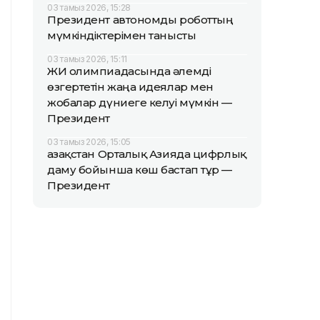
03 тамыз 2026, 15:28
Президент автономды роботтың
мүмкіндіктерімен танысты
03 тамыз 2026, 15:11
ЖИ олимпиадасында әлемді
өзгертетін жаңа идеялар мен
жобалар дүниеге келуі мүмкін —
Президент
03 тамыз 2026, 15:05
Қазақстан Орталық Азияда цифрлық
даму бойынша көш бастап тұр —
Президент