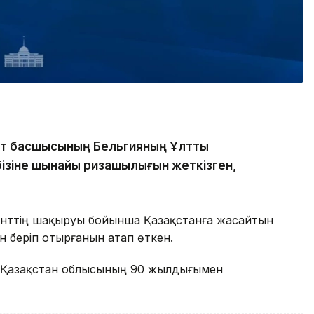
т басшысының Бельгияның Ұлттық
бізіне шынайы ризашылығын жеткізген,
нттің шақыруы бойынша Қазақстанға жасайтын
 беріп отырғанын атап өткен.
ік Қазақстан облысының 90 жылдығымен