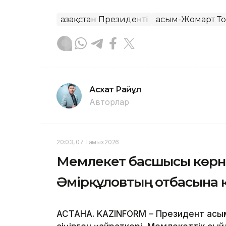
Қазақстан Президенті
Қасым-Жомарт Т
Асхат Райқұл
Авторлар
20:03, 07 Тамыз 2026
Мемлекет басшысы көрн
Әмірқұловтың отбасына 
АСТАНА. KAZINFORM – Президент Қасы