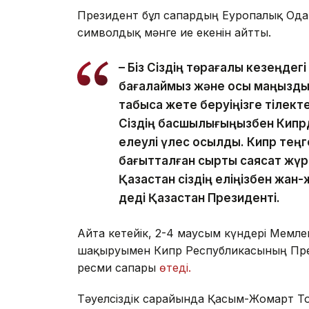
Президент бұл сапардың Еуропалық Одақ 
символдық мәнге ие екенін айтты.
– Біз Сіздің төрағалық кезеңд
бағалаймыз және осы маңызды
табысқа жете беруіңізге тілект
Сіздің басшылығыңызбен Кипрді
елеулі үлес қосылды. Кипр теңг
бағытталған сыртқы саясат жүр
Қазақстан сіздің еліңізбен жан-
деді Қазақстан Президенті.
Айта кетейік, 2-4 маусым күндері Мем
шақыруымен Кипр Республикасының През
ресми сапары
өтеді.
Тәуелсіздік сарайында Қасым-Жомарт То