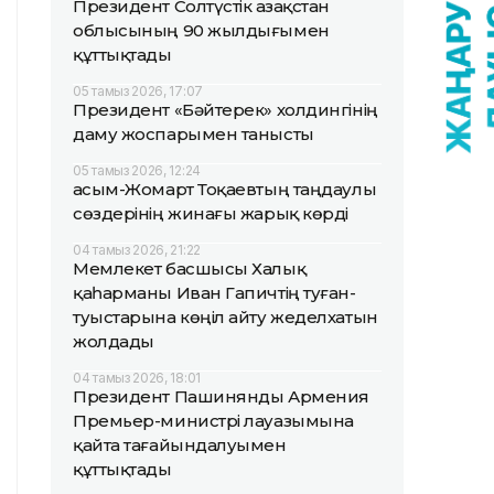
Президент Солтүстік Қазақстан
облысының 90 жылдығымен
құттықтады
05 тамыз 2026, 17:07
Президент «Бәйтерек» холдингінің
даму жоспарымен танысты
05 тамыз 2026, 12:24
Қасым-Жомарт Тоқаевтың таңдаулы
сөздерінің жинағы жарық көрді
04 тамыз 2026, 21:22
Мемлекет басшысы Халық
қаһарманы Иван Гапичтің туған-
туыстарына көңіл айту жеделхатын
жолдады
04 тамыз 2026, 18:01
Президент Пашинянды Армения
Премьер-министрі лауазымына
қайта тағайындалуымен
құттықтады