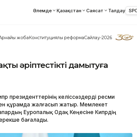
Әлемде
Қазақстан
Саясат
Талдау
SP
Арнайы жоба
Конституциялық реформа
Сайлау-2026
ақты әріптестікті дамытуға
ипр президенттерінің келіссөздерді ресми
ен құрамда жалғасып жатыр. Мемлекет
апардың Еуропалық Одақ Кеңесіне Кипрдің
 ерекше бағалады.