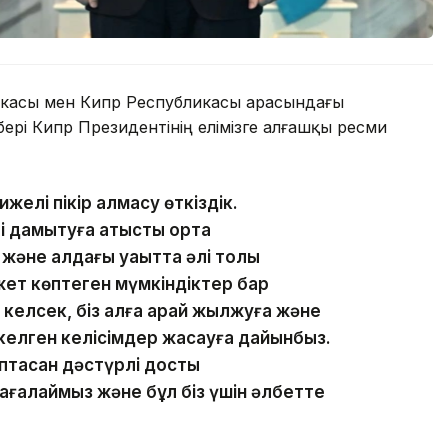
ликасы мен Кипр Республикасы арасындағы
рі Кипр Президентінің елімізге алғашқы ресми
ижелі пікір алмасу өткіздік.
 дамытуға қатысты ортақ
әне алдағы уақытта әлі толық
жет көптеген мүмкіндіктер бар
а келсек, біз алға қарай жылжуға және
 келген келісімдер жасауға дайынбыз.
ыптасқан дәстүрлі достық
алаймыз және бұл біз үшін әлбетте