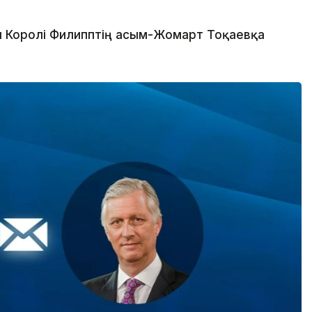
 Королі Филипптің Қасым-Жомарт Тоқаевқа