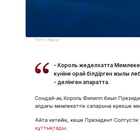
Фото: Ақорда
- Король жеделхатта Мемлеке
күніне орай білдірген жылы ле
- делінген ақпаратта.
Сондай-ақ Король Филипп биыл Президе
алдағы мемлекеттік сапарына ерекше мән
Айта кетейік, кеше Президент Солтүст
құттықтады
.