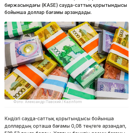
биржасындағы (KASE) сауда-саттық қорытындысы
бойынша доллар бағамы арзандады.
Фото: Александр Павский / Kazinform
Күндізгі сауда-саттық қорытындысы бойынша
доллардың орташа бағамы 0,08 теңгеге арзандап,