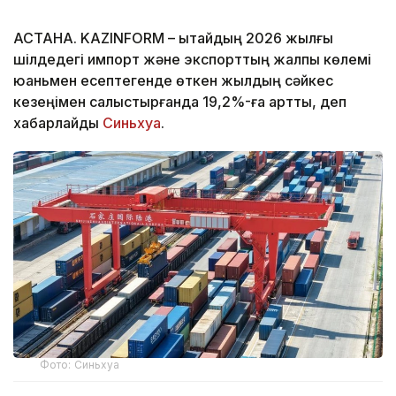
АСТАНА. KAZINFORM – Қытайдың 2026 жылғы
шілдедегі импорт және экспорттың жалпы көлемі
юаньмен есептегенде өткен жылдың сәйкес
кезеңімен салыстырғанда 19,2%-ға артты, деп
хабарлайды
Синьхуа
.
Фото: Синьхуа