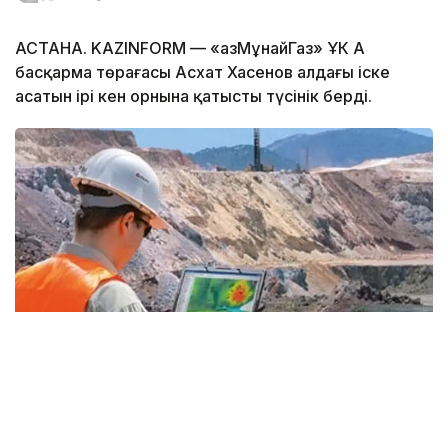
АСТАНА. KAZINFORM — «ҚазМұнайГаз» ҰК АҚ
басқарма төрағасы Асхат Хасенов алдағы іске
асатын ірі кен орнына қатысты түсінік берді.
Фото: Kazinform
— «ҚазМұнайГаз» геологиялық барлаудың