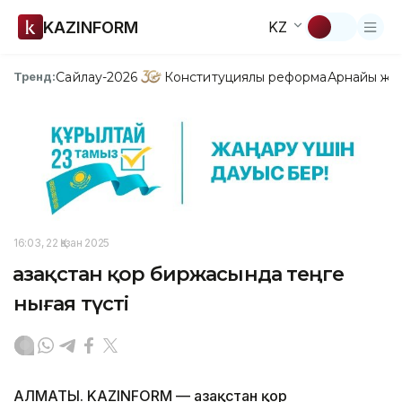
KAZINFORM
KZ
Сайлау-2026
Конституциялық реформа
Арнайы жо
Тренд:
16:03, 22 Қазан 2025
Қазақстан қор биржасында теңге
нығая түсті
АЛМАТЫ. KAZINFORM — Қазақстан қор