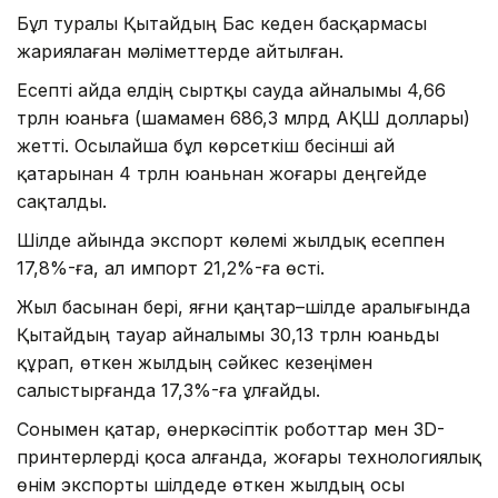
Бұл туралы Қытайдың Бас кеден басқармасы
жариялаған мәліметтерде айтылған.
Есепті айда елдің сыртқы сауда айналымы 4,66
трлн юаньға (шамамен 686,3 млрд АҚШ доллары)
жетті. Осылайша бұл көрсеткіш бесінші ай
қатарынан 4 трлн юаньнан жоғары деңгейде
сақталды.
Шілде айында экспорт көлемі жылдық есеппен
17,8%-ға, ал импорт 21,2%-ға өсті.
Жыл басынан бері, яғни қаңтар–шілде аралығында
Қытайдың тауар айналымы 30,13 трлн юаньды
құрап, өткен жылдың сәйкес кезеңімен
салыстырғанда 17,3%-ға ұлғайды.
Сонымен қатар, өнеркәсіптік роботтар мен 3D-
принтерлерді қоса алғанда, жоғары технологиялық
өнім экспорты шілдеде өткен жылдың осы