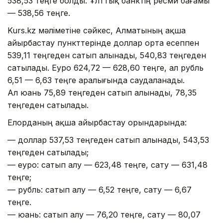
538,53 теңге болды. Ұлттық банктің ресми бағамы
— 538,56 теңге.
Kurs.kz мәліметіне сәйкес, Алматының ақша
айырбастау пункттерінде доллар орта есеппен
539,11 теңгеден сатып алынады, 540,83 теңгеден
сатылады. Еуро 624,72 — 628,60 теңге, ал рубль
6,51 — 6,63 теңге аралығында саудаланады.
Ал юань 75,89 теңгеден сатып алынады, 78,35
теңгеден сатылады.
Елорданың ақша айырбастау орындарында:
— доллар 537,53 теңгеден сатып алынады, 543,53
теңгеден сатылады;
— еуро: сатып алу — 623,48 теңге, сату — 631,48
теңге;
— рубль: сатып алу — 6,52 теңге, сату — 6,67
теңге.
— юань: сатып алу — 76,20 теңге, сату — 80,07