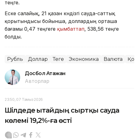
теңге.
Еске салайық, 21 қазан күндізгі сауда-саттық
қорытындысы бойынша, доллардың орташа
бағамы 0,47 теңгеге
қымбаттап
, 538,56 теңге
болды.
Рубль
Доллар
Теңге
Экономика
Валюта
Қор
Досбол Атажан
Авторлар
23:50, 07 Тамыз 2026
Шілдеде Қытайдың сыртқы сауда
көлемі 19,2%-ға өсті