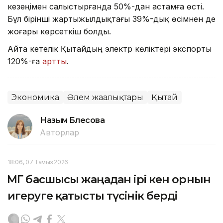
кезеңімен салыстырғанда 50%-дан астамға өсті.
Бұл бірінші жартыжылдықтағы 39%-дық өсімнен де
жоғары көрсеткіш болды.
Айта кетелік Қытайдың электр көліктері экспорты
120%-ға
артты
.
Экономика
Әлем жаңалықтары
Қытай
Назым Бөлесова
Авторлар
18:06, 07 Тамыз 2026
ҚМГ басшысы жаңадан ірі кен орнын
игеруге қатысты түсінік берді