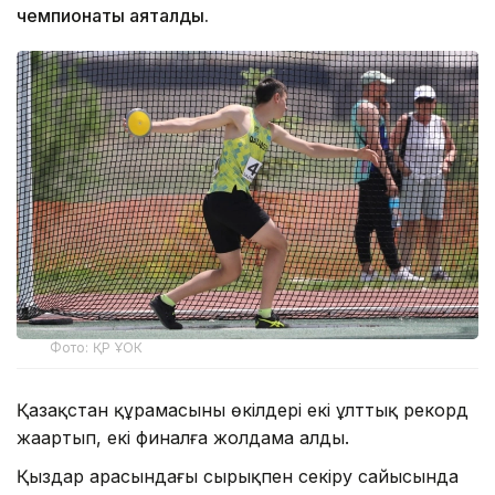
чемпионаты аяқталды.
Фото: ҚР ҰОК
Қазақстан құрамасының өкілдері екі ұлттық рекорд
жаңартып, екі финалға жолдама алды.
Қыздар арасындағы сырықпен секіру сайысында