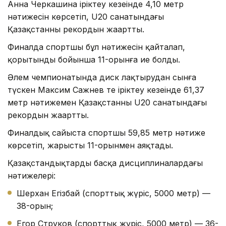
Анна Черкашина іріктеу кезеңінде 4,10 метр
нәтижесін көрсетіп, U20 санатындағы
Қазақстанның рекордын жаңартты.
Финалда спортшы бұл нәтижесін қайталап,
қорытынды бойынша 11-орынға ие болды.
Әлем чемпионатында диск лақтырудан сынға
түскен Максим Сажнев те іріктеу кезеңінде 61,37
метр нәтижемен Қазақстанның U20 санатындағы
рекордын жаңартты.
Финалдық сайыста спортшы 59,85 метр нәтиже
көрсетіп, жарысты 11-орынмен аяқтады.
Қазақстандықтардың басқа дисциплиналардағы
нәтижелері:
Шерхан Егізбай (спорттық жүріс, 5000 метр) —
38-орын;
Егор Струков (спорттық жүріс, 5000 метр) — 36-