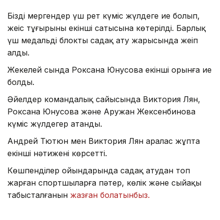
Біздің мергендер үш рет күміс жүлдеге ие болып,
жеңіс тұғырының екінші сатысына көтерілді. Барлық
үш медальді блокты садақ ату жарысында жеңіп
алды.
Жекелей сында Роксана Юнусова екінші орынға ие
болды.
Әйелдер командалық сайысында Виктория Лян,
Роксана Юнусова және Аружан Жексенбинова
күміс жүлдегер атанды.
Андрей Тютюн мен Виктория Лян аралас жұпта
екінші нәтижені көрсетті.
Көшпенділер ойындарында садақ атудан топ
жарған спортшыларға пәтер, көлік және сыйақы
табысталғанын
жазған болатынбыз.