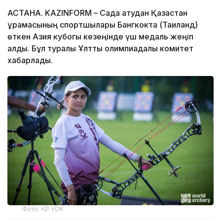
АСТАНА. KAZINFORM –
Садақ атудан Қазақстан
құрамасының спортшылары Бангкокта (Таиланд)
өткен Азия кубогы кезеңінде үш медаль жеңіп
алды. Бұл туралы Ұлттық олимпиадалық комитет
хабарлады.
Фото: ҚР ҰОК