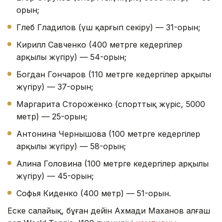
орын;
Глеб Гладилов (үш қарғып секіру) — 31-орын;
Кирилл Савченко (400 метрге кедергілер
арқылы жүгіру) — 54-орын;
Богдан Гончаров (110 метрге кедергілер арқылы
жүгіру) — 37-орын;
Маргарита Стороженко (спорттық жүріс, 5000
метр) — 25-орын;
Антонина Чернышова (100 метрге кедергілер
арқылы жүгіру) — 58-орын;
Алина Головина (100 метрге кедергілер арқылы
жүгіру) — 45-орын;
Софья Киденко (400 метр) — 51-орын.
Еске салайық, бұған дейін Ахмади Маханов алғаш