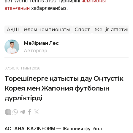
рет World Tennis J100 турнирінің
чемпионы
атанғанын
хабарлағанбыз.
АҚШ
Әлем чемпионаты
Спорт
Жеңіл атлетика
Мейірман Лес
Авторлар
07:50, 10 Тамыз 2026
Төрешілерге қатысты дау Оңтүстік
Корея мен Жапония футболын
дүрліктірді
АСТАНА. KAZINFORM — Жапония футбол