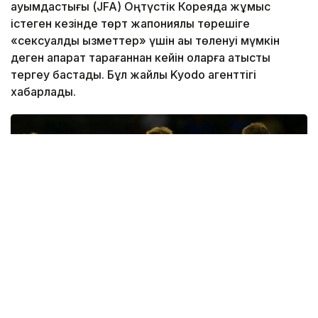
қауымдастығы (JFA) Оңтүстік Кореяда жұмыс
істеген кезінде төрт жапониялық төрешіге
«сексуалдық қызметтер» үшін ақы төленуі мүмкін
деген ақпарат тарағаннан кейін оларға қатысты
тергеу бастады. Бұл жайлы Kyodo агенттігі
хабарлады.
Фото: Kyodo