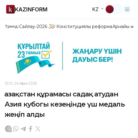
KAZINFORM
KZ
Сайлау-2026
Конституциялық реформа
Арнайы жо
Тренд:
10:11, 24 Ақпан 2025
Қазақстан құрамасы садақ атудан
Азия кубогы кезеңінде үш медаль
жеңіп алды