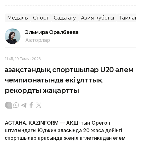
Медаль
Спорт
Садақ ату
Азия кубогы
Таилан
Эльмира Оралбаева
Авторлар
11:45, 10 Тамыз 2026
Қазақстандық спортшылар U20 әлем
чемпионатында екі ұлттық
рекордты жаңартты
АСТАНА. KAZINFORM — АҚШ-тың Орегон
штатындағы Юджин қаласында 20 жасқа дейінгі
спортшылар арасында жеңіл атлетикадан әлем