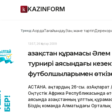
KAZINFORM
Ақорда
Тағайындау
Заң және тәртіп
Дерекқор
Тренд:
13:57, 26 Қаңтар 2009
Қазақстан құрамасы Әлем
турнирі аясындағы кезек
футболшыларымен өткіз
АСТАНА. Қаңтардың 26-сы. ҚазАқпарат
Оңтүстік Африка Республикасында өт
аясында Қазақстанның ұлттық құрамасы
Біздің команда Алматыдағы Орталық