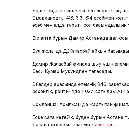
Үндістандық теннисші осы жарыстың алғ
Омархановты 4:6, 6:3, 6:4 есебімен жеңіп
есебімен алда тұрып, сол басымдылығын 
Бір апта бұрын Дамир Астанада дәл осы М
Бұл жолы да Д.Жалғасбай айқын басымдылы
Дамир Жалғасбай финалға шығу үшін әлемн
Саси Кумар Мукундпен таласады.
Әйелдер арасында әлемнің 946-ракетк
ресейлік, рейтингіде 1 027-сатыдағы Ан
Осылайша, Асылжан да жартылай финалғ
Еске сала кетейік, бұдан бұрын Астана 
финалға жолдама алғанын
жазған едік
.