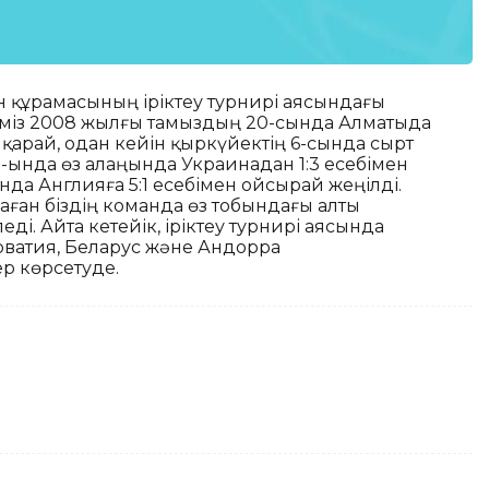
ан құрамасының іріктеу турнирі аясындағы
ріміз 2008 жылғы тамыздың 20-сында Алматыда
 қарай, одан кейін қыркүйектің 6-сында сырт
0-ында өз алаңында Украинадан 1:3 есебімен
нда Англияға 5:1 есебімен ойсырай жеңілді.
ған біздің команда өз тобындағы алты
і. Айта кетейік, іріктеу турнирі аясында
орватия, Беларус және Андорра
р көрсетуде.