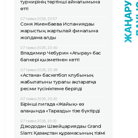
турнирінің төртінші айналымына
өтті
07 тамыз 2026, 20:57
Соня Жиенбаева Испаниядағы
жарыстың жартылай финалына
жолдама алды
07 тамыз 2026, 20:40
Владимир Чебурин «Атырау» бас
бапкері қызметінен кетті
07 тамыз 2026, 20:38
«Астана» баскетбол клубының
жабылатыны туралы ақпаратқа
ресми түсініктеме берілді
07 тамыз 2026, 20:20
Бірінші лигада «Жайық» өз
алаңында «Таразды» тізе бүктірді
07 тамыз 2026, 20:10
Дзюдодан Швейцариядағы Grand
Slam: Қазақстан құрамасының тізімі