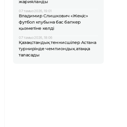
жарияланды
07 тамыз 2026, 19:01
Владимир Слишкович «Жеңіс»
футбол клубына бас бапкер
қызметіне келді
07 тамыз 2026, 18:06
Қазақстандық теннисшілер Астана
турнирінде чемпиондық атаққа
таласады