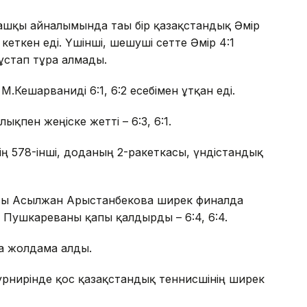
ашқы айналымында тағы бір қазақстандық Әмір
 кеткен еді. Үшінші, шешуші сетте Әмір 4:1
ұстап тұра алмады.
.Кешарваниді 6:1, 6:2 есебімен ұтқан еді.
қпен жеңіске жетті – 6:3, 6:1.
ің 578-інші, доданың 2-ракеткасы, үндістандық
асы Асылжан Арыстанбекова ширек финалда
на Пушкареваны қапы қалдырды – 6:4, 6:4.
а жолдама алды.
турнирінде қос қазақстандық теннисшінің ширек