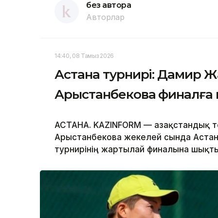
без автора
Авторлар
14:40, 08 Тамыз 2026
Астана турнирі: Дамир 
Арыстанбекова финалға 
АСТАНА. KAZINFORM — Қазақстандық 
Арыстанбекова жекелей сында Астана
турнирінің жартылай финалына шықты