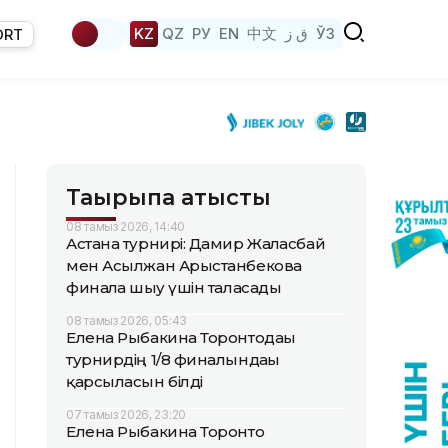
KZ
QZ
РУ
EN
中文
ق ز
ЎЗ
ORT
Тақырыпқа қатысты
08 тамыз 2026, 14:40
Астана турнирі: Дамир Жалғасбай
мен Асылжан Арыстанбекова
финалға шығу үшін таласады
08 тамыз 2026, 05:43
Елена Рыбакина Торонтодағы
турнирдің 1/8 финалындағы
қарсыласын білді
07 тамыз 2026, 23:20
Елена Рыбакина Торонто