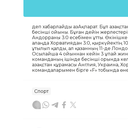
деп хабарлайды ҚазАқпарат. Бұл Қазақст
бесінші ойыны. Бұған дейін жерлесте
Андорраны 3:0 есебімен ұтты. Өкінішке
алаңда Хорватиядан 3:0, қыркүйектің 1
ұтылып қалды, ал қазанның 11-де Лондо
Осылайша 4 ойыннан кейін 3 ұпай жина
команданың ішінде бесінші орында келед
Қазақстан құрамасы Англия, Украина, Х
командаларымен бірге «F» тобында өне
Спорт