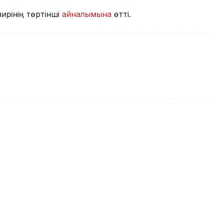
ирінің төртінші
айналымына
өтті.
ағы турнирдің 1/8
 білді