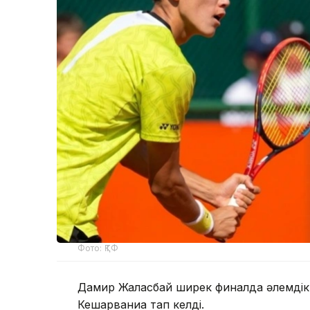
Фото: ҚТФ
Дамир Жалғасбай ширек финалда әлемдік 
Кешарваниға тап келді.