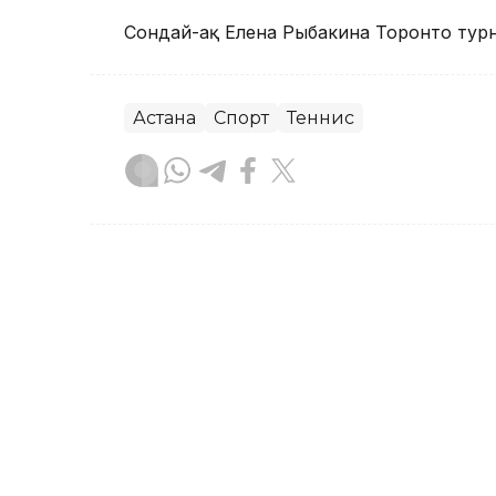
Сондай-ақ Елена Рыбакина Торонто турн
Астана
Спорт
Теннис
Ғайсағали Сейтақ
Авторлар
05:43, 08 Тамыз 2026
Елена Рыбакина Торонтод
финалындағы қарсыласын