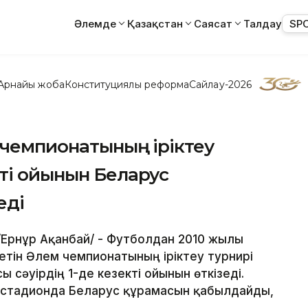
Әлемде
Қазақстан
Саясат
Талдау
SP
Арнайы жоба
Конституциялық реформа
Сайлау-2026
 чемпионатының іріктеу
ті ойынын Беларус
еді
 /Ернұр Ақанбай/ - Футболдан 2010 жылы
етін Әлем чемпионатының іріктеу турнирі
 сәуірдің 1-де кезекті ойынын өткізеді.
 стадионда Беларус құрамасын қабылдайды,