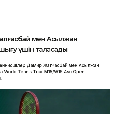
Жалғасбай мен Асылжан
шығу үшін таласады
теннисшілер Дамир Жалғасбай мен Асылжан
 World Tennis Tour M15/W15 Asu Open
.