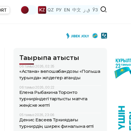
KZ
QZ
РУ
EN
中文
ق ز
ЎЗ
ORT
Тақырыпқа қатысты
06 тамыз 2026, 02:35
«Астана» велошабандозы «Польша
турында» жүлдегер атанды
06 тамыз 2026, 00:22
Елена Рыбакина Торонто
турниріндегі тартысты матчта
жеңіске жетті
05 тамыз 2026, 23:06
Денис Евсеев Түркиядағы
турнирдің ширек финалына өтті