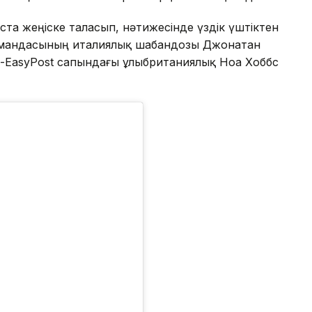
ста жеңіске таласып, нәтижесінде үздік үштіктен
k командасының италиялық шабандозы Джонатан
on-EasyPost сапындағы ұлыбританиялық Ноа Хоббс