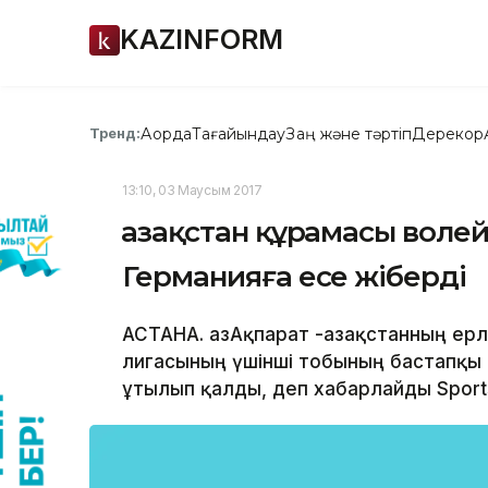
KAZINFORM
Ақорда
Тағайындау
Заң және тәртіп
Дерекқор
Тренд:
13:10, 03 Маусым 2017
Қазақстан құрамасы воле
Германияға есе жіберді
АСТАНА. ҚазАқпарат -Қазақстанның е
лигасының үшінші тобының бастапқы
ұтылып қалды, деп хабарлайды Sports