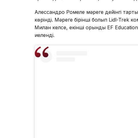
Алессандро Ромеле мәреге дейінгі тарты
көрінді. Мәреге бірінші болып Lidl-Tre
Милан келсе, екінші орынды EF Educati
иеленді.