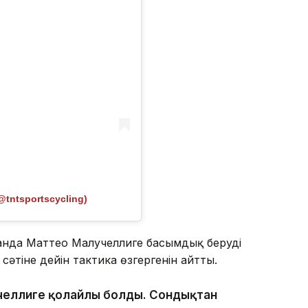
@tntsportscycling)
анда Маттео Малучеллиге басымдық беруді
әтіне дейін тактика өзгергенін айтты.
лучеллиге қолайлы болды. Сондықтан