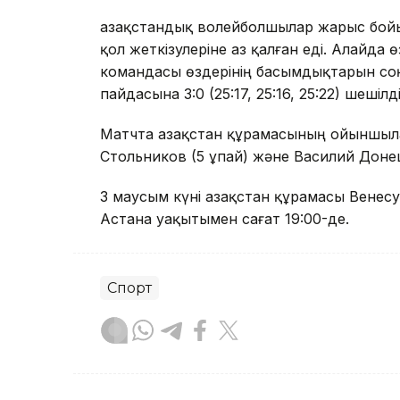
Қазақстандық волейболшылар жарыс бойы
қол жеткізулеріне аз қалған еді. Алайда
командасы өздерінің басымдықтарын соң
пайдасына 3:0 (25:17, 25:16, 25:22) шешілді
Матчта Қазақстан құрамасының ойыншыл
Стольников (5 ұпай) және Василий Донец 
3 маусым күні Қазақстан құрамасы Вене
Астана уақытымен сағат 19:00-де.
Спорт