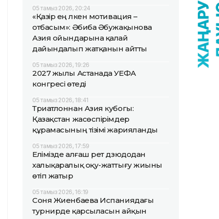
05 тамыз 2026, 20:24
«Қазір ең үлкен мотивация –
отбасым»: Әбиба Әбужақынова
Азия ойындарына қалай
дайындалып жатқанын айтты
05 тамыз 2026, 19:26
2027 жылы Астанада УЕФА
конгресі өтеді
05 тамыз 2026, 18:41
Триатлоннан Азия кубогы:
Қазақстан жасөспірімдер
құрамасының тізімі жарияланды
05 тамыз 2026, 17:59
Елімізде алғаш рет дзюдодан
халықаралық оқу-жаттығу жиыны
өтіп жатыр
05 тамыз 2026, 16:19
Соня Жиенбаева Испаниядағы
турнирде қарсыласын айқын