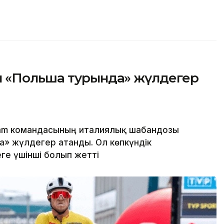
ы «Польша турында» жүлдегер
eam командасының италиялық шабандозы
» жүлдегер атанды. Ол көпкүндік
ге үшінші болып жетті