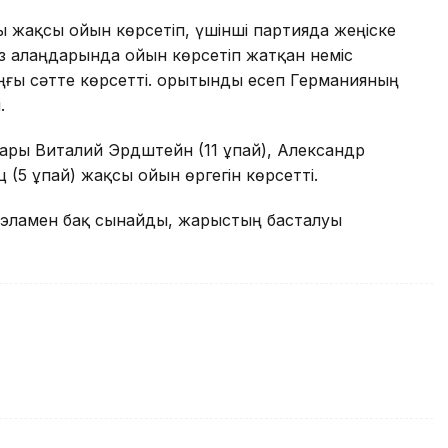
 жақсы ойын көрсетіп, үшінші партияда жеңіске
 өз алаңдарында ойын көрсетіп жатқан неміс
ғы сәтте көрсетті. Қорытынды есеп Германияның
.
ары Виталий Эрдштейн (11 ұпай), Александр
(5 ұпай) жақсы ойын өргегін көрсетті.
суэламен бақ сынайды, жарыстың басталуы