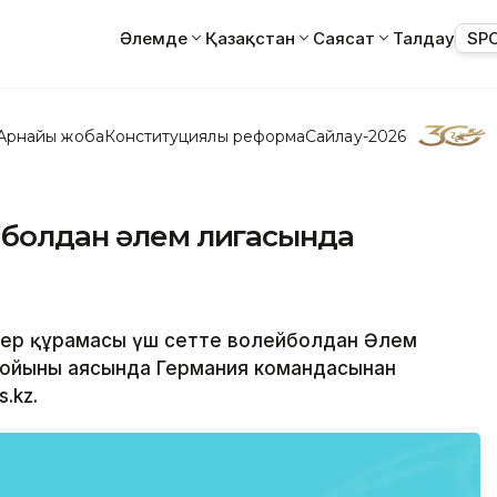
Әлемде
Қазақстан
Саясат
Талдау
SP
Арнайы жоба
Конституциялық реформа
Сайлау-2026
йболдан әлем лигасында
рлер құрамасы үш сетте волейболдан Әлем
 ойыны аясында Германия командасынан
.kz.