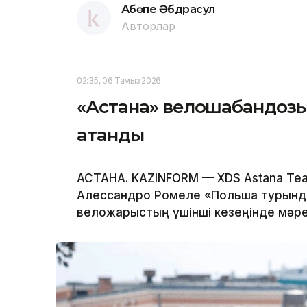
Ақбөпе Әбдрасул
Авторлар
02:35, 06 Тамыз 2026
«Астана» велошабандоз
атанды
АСТАНА. KAZINFORM — XDS Astana T
Алессандро Ромеле «Польша турында
веложарыстың үшінші кезеңінде мәре