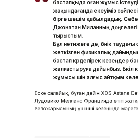
бастапқыда оған жұмыс істеуді
жақындағанда екеуіміз сөйлес
бірге шешім қабылдадық. Себеб
Джонатан Миланның дөңгелегіне 
тырыстым.
Бұл нәтижеге де, биік таудағы
жеткізген физикалық дайынды
бастап күрделірек кезеңдер ба
жалғастыруға дайынбыз. Бүкіл
жұмысы үшін алғыс айтқым кел
Еске салайық, бұған дейін XDS Astana 
Лудовико Меллано Францияда өтіп жатқа
веложарысының үшінші кезеңінде мәрег