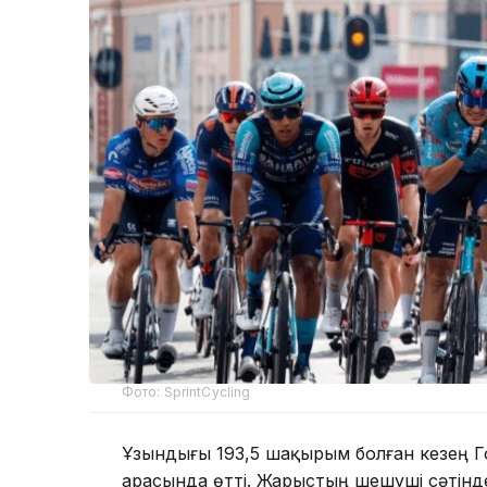
Фото: SprintCycling
Ұзындығы 193,5 шақырым болған кезең 
арасында өтті. Жарыстың шешуші сәтінд