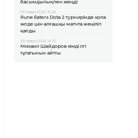
басымдылықпен жеңді
05 тамыз 2026, 15:24
Rune Eaters Dota 2 турнирінде қола
жүлде үшін алғашқы матчта жеңіліп
қалды
05 тамыз 2026, 14:31
Михаил Шайдоров кімді үлгі
тұтатынын айтты