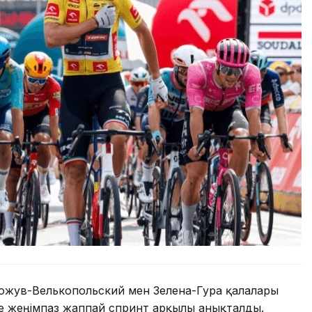
Гожув-Велькопольский мен Зелена-Гура қалалары
е жеңімпаз жаппай спринт арқылы анықталды.