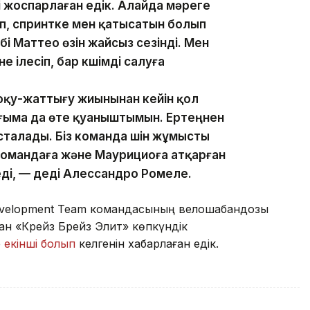
 жоспарлаған едік. Алайда мәреге
іп, спринтке мен қатысатын болып
і Маттео өзін жайсыз сезінді. Мен
ілесіп, бар күшімді салуға
 оқу-жаттығу жиынынан кейін қол
ғыма да өте қуаныштымын. Ертеңнен
сталады. Біз команда үшін жұмысты
 командаға және Маурициоға атқарған
еді, — деді Алессандро Ромеле.
Development Team командасының велошабандозы
н «Крейз Брейз Элит» көпкүндік
е
екінші болып
келгенін хабарлаған едік.