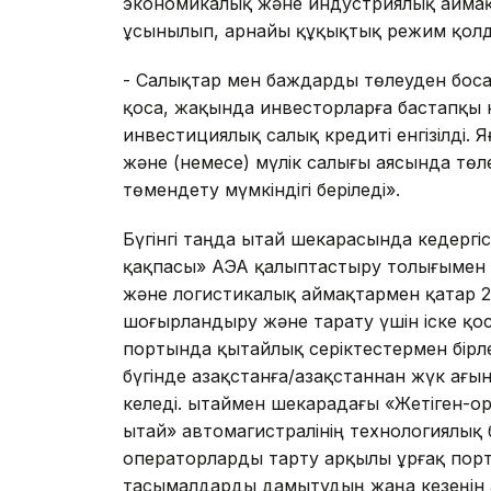
экономикалық және индустриялық аймақ
ұсынылып, арнайы құқықтық режим қолда
- Салықтар мен баждарды төлеуден боса
қоса, жақында инвесторларға бастапқы 
инвестициялық салық кредиті енгізілді.
және (немесе) мүлік салығы аясында төл
төмендету мүмкіндігі беріледі».
Бүгінгі таңда Қытай шекарасында кедергі
қақпасы» АЭА қалыптастыру толығымен
және логистикалық аймақтармен қатар 
шоғырландыру және тарату үшін іске қос
портында қытайлық серіктестермен бірл
бүгінде Қазақстанға/Қазақстаннан жүк ағ
келеді. Қытаймен шекарадағы «Жетіген-Қ
Қытай» автомагистралінің технологиялық 
операторларды тарту арқылы Құрғақ по
тасымалдарды дамытудың жаңа кезеңін