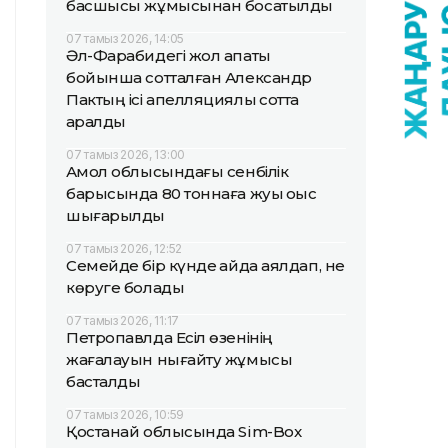
басшысы жұмысынан босатылды
07 тамыз 2026, 14:05
Әл-Фарабидегі жол апаты
бойынша сотталған Александр
Пактың ісі апелляциялық сотта
қаралды
07 тамыз 2026, 13:00
Ақмол облысындағы сенбілік
барысында 80 тоннаға жуық қоқыс
шығарылды
07 тамыз 2026, 12:52
Семейде бір күнде қайда аялдап, не
көруге болады
07 тамыз 2026, 11:17
Петропавлда Есіл өзенінің
жағалауын нығайту жұмысы
басталды
07 тамыз 2026, 10:59
Қостанай облысында Sim-Box