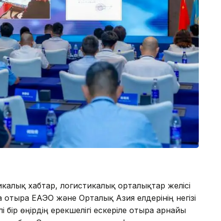
калық хабтар, логистикалық орталықтар желісі
а отыра ЕАЭО және Орталық Азия елдерінің негізі
і бір өңірдің ерекшелігі ескеріле отыра арнайы