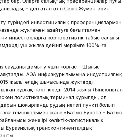
тар бар. Оларға салықтық преференциялар пулы
нылады, - деп атап өтті Серік Жұманғарин.
ту түріндегі инвестициялық преференциялармен
кезеңде жүктемені азайтуға бағытталған
 Яғни инвесторларға корпоративтік табыс салығы
емдерді үш жылға дейінгі мерзімге 100%-ға
сіз сауданы дамыту үшін «Қорғас – Шығыс
 аяқталды. АЭА инфрақұрылымына индустриялық
2015 жылы елдің шығысында жүктерді
ылған құрғақ порт кіреді. 2014 жылы Ляньюньган
ескен логистикалық терминал құрылды, ол
ындарын шоғырландырудың негізгі пункті болып
орғас» теміржолымен және «Батыс Еуропа – Батыс
байланысы және ірі көліктік-логистикалық
рты Еуразиялық трансконтиненталдық
 ашты.