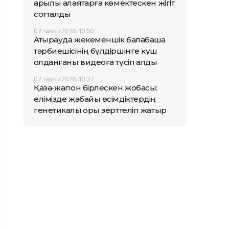
арқылы алаяқтарға көмектескен жігіт
сотталды
07 тамыз 2026, 10:50
Атырауда жекеменшік балабақша
тәрбиешісінің бүлдіршінге күш
қолданғаны видеоға түсіп қалды
07 тамыз 2026, 10:27
Қазақ-жапон бірлескен жобасы:
елімізде жабайы өсімдіктердің
генетикалық қоры зерттеліп жатыр