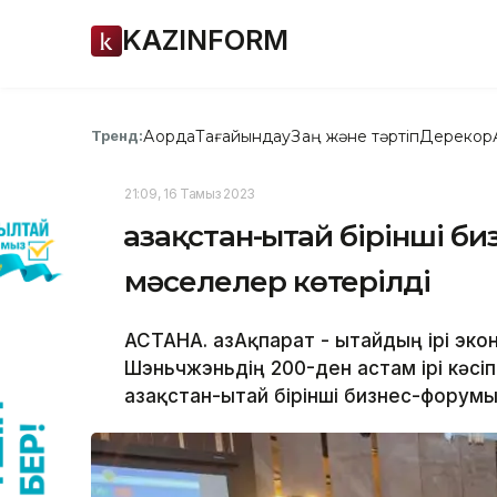
KAZINFORM
Ақорда
Тағайындау
Заң және тәртіп
Дерекқор
Тренд:
21:09, 16 Тамыз 2023
Қазақстан-Қытай бірінші 
мәселелер көтерілді
АСТАНА. ҚазАқпарат - Қытайдың ірі эк
Шэньчжэньдің 200-ден астам ірі кәсі
Қазақстан-Қытай бірінші бизнес-форум