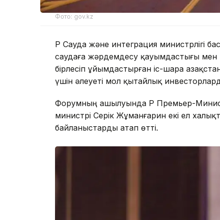
Фото: gov.kz
ҚР Сауда және интеграция министрлігі ба
саудаға жәрдемдесу қауымдастығы мен Sh
бірлесіп ұйымдастырған іс-шара Қазақст
үшін әлеуеті мол қытайлық инвесторлар
Форумның ашылуында ҚР Премьер-Минист
министрі Серік Жұманғарин екі ел халы
байланыстарды атап өтті.