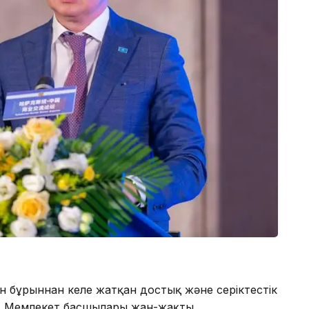
н бұрыннан келе жатқан достық және серіктестік
ы. Мемлекет басшылары жан-жақты