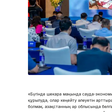
«Бүгінде шекара маңында сауда-экономи
құрылуда, олар кеңейту әлеуетін арттыр
болмақ. Қазақстанның әр облысында белгіл