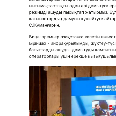
ынтымақтастықты одан әрі дамытуға ер
режимді ашуды пысықтап жатырмыз. Бұ
қатынастардың дамуын күшейтуге айтарлы
С.Жұманғарин.
Вице-премьер Қазақстанға келетін инвес
Біріншісі - инфрақұрылымды, жүктеу-тү
бағыттарды ашуды, дамытуды қамтитын ло
операторлары үшін ерекше қызығушылы