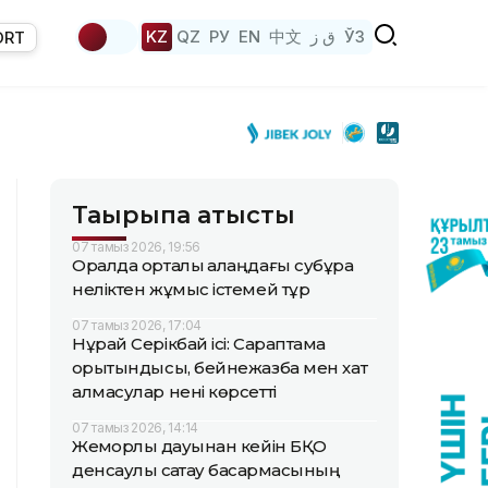
KZ
QZ
РУ
EN
中文
ق ز
ЎЗ
ORT
Тақырыпқа қатысты
07 тамыз 2026, 19:56
Оралда орталық алаңдағы субұрқақ
неліктен жұмыс істемей тұр
07 тамыз 2026, 17:04
Нұрай Серікбай ісі: Сараптама
қорытындысы, бейнежазба мен хат
алмасулар нені көрсетті
07 тамыз 2026, 14:14
Жемқорлық дауынан кейін БҚО
денсаулық сақтау басқармасының