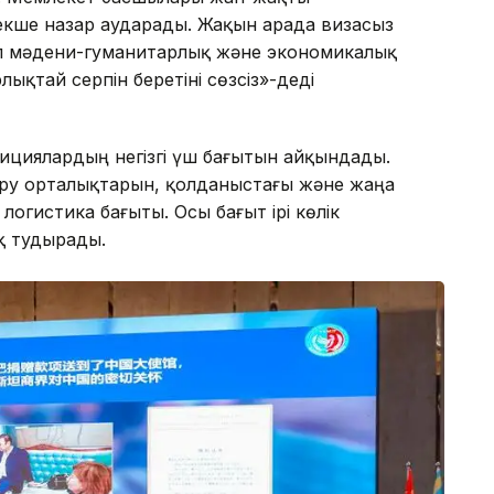
екше назар аударады. Жақын арада визасыз
л мәдени-гуманитарлық және экономикалық
қтай серпін беретіні сөзсіз»-деді
тициялардың негізгі үш бағытын айқындады.
сіру орталықтарын, қолданыстағы және жаңа
гистика бағыты. Осы бағыт ірі көлік
қ тудырады.