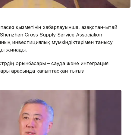
спасөз қызметінің хабарлауынша, Қазақстан-Қытай
enzhen Cross Supply Service Association
анның инвестициялық мүмкіндіктерімен танысу
ды жинады.
рдің орынбасары – сауда және интеграция
қтары арасында қалыптасқан тығыз