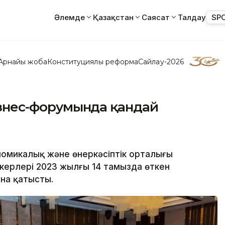
Әлемде
Қазақстан
Саясат
Талдау
SP
Арнайы жоба
Конституциялық реформа
Сайлау-2026
бизнес-форумында қандай
ономикалық және өнеркәсіптік орталығы
пкерлері 2023 жылғы 14 тамызда өткен
ына қатысты.