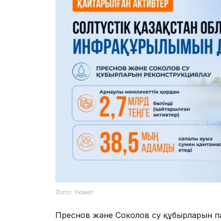
Фото: Үкімет
Преснов және Соколов су құбырларын п