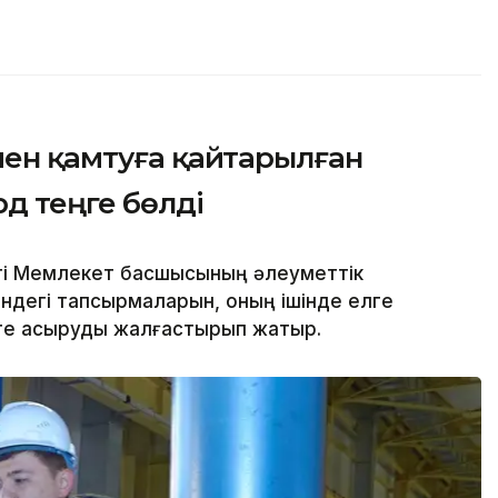
мен қамтуға қайтарылған
рд теңге бөлді
еті Мемлекет басшысының әлеуметтік
дегі тапсырмаларын, оның ішінде елге
еге асыруды жалғастырып жатыр.