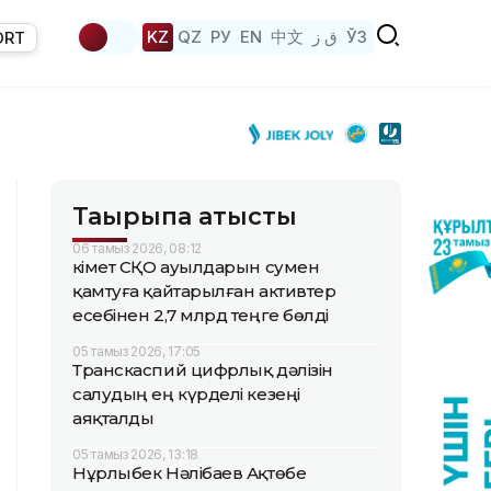
KZ
QZ
РУ
EN
中文
ق ز
ЎЗ
ORT
Тақырыпқа қатысты
06 тамыз 2026, 08:12
Үкімет СҚО ауылдарын сумен
қамтуға қайтарылған активтер
есебінен 2,7 млрд теңге бөлді
05 тамыз 2026, 17:05
Транскаспий цифрлық дәлізін
салудың ең күрделі кезеңі
аяқталды
05 тамыз 2026, 13:18
Нұрлыбек Нәлібаев Ақтөбе