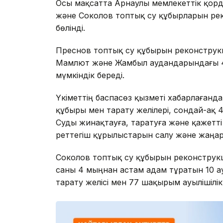
Осы мақсатта Арнаулы мемлекеттік қорд
және Соколов топтық су құбырларын рек
бөлінді.
Преснов топтық су құбырын реконструкц
Мамлют және Жамбыл аудандарындағы 43
мүмкіндік береді.
Үкіметтің баспасөз қызметі хабарлағанд
құбыры мен тарату желілері, сондай-ақ 
Суды жинақтауға, таратуға және қажетт
реттегіш құрылыстарын салу және жаңа
Соколов топтық су құбырын реконструк
саны 4 мыңнан астам адам тұратын 10 
тарату желісі мен 77 шақырым ауылішілік