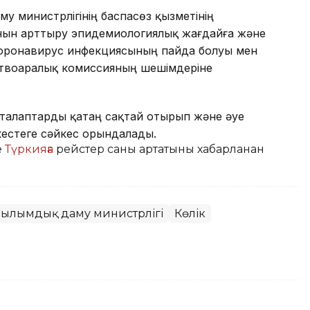
 министрлігінің баспасөз қызметінің
анын арттыру эпидемиологиялық жағдайға және
коронавирус инфекциясының пайда болуы мен
ствоаралық комиссияның шешімдеріне
талаптарды қатаң сақтай отырып және әуе
естеге сәйкес орындалады.
е
Түркияға
рейстер саны артатыны хабарланған
ылымдық даму министрлігі
Көлік