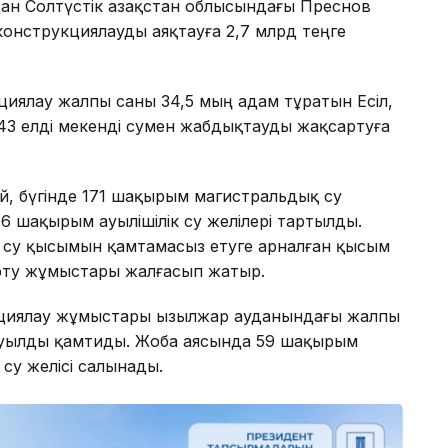
ан Солтүстік Қазақстан облысындағы Преснов
онструкциялауды аяқтауға 2,7 млрд теңге
иялау жалпы саны 34,5 мың адам тұратын Есіл,
 елді мекенді сумен жабдықтауды жақсартуға
ай, бүгінде 171 шақырым магистральдық су
46 шақырым ауылішілік су желілері тартылды.
і су қысымын қамтамасыз етуге арналған қысым
рту жұмыстары жалғасып жатыр.
циялау жұмыстары Қызылжар ауданындағы жалпы
ауылды қамтиды. Жоба аясында 59 шақырым
 су желісі салынады.