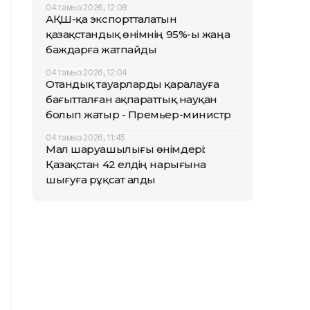
04 тамыз 2026, 12:08
АҚШ-қа экспортталатын
қазақстандық өнімнің 95%-ы жаңа
баждарға жатпайды
04 тамыз 2026, 12:04
Отандық тауарларды қаралауға
бағытталған ақпараттық науқан
болып жатыр - Премьер-министр
04 тамыз 2026, 11:45
Мал шаруашылығы өнімдері:
Қазақстан 42 елдің нарығына
шығуға рұқсат алды