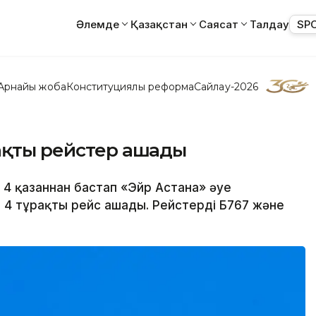
Әлемде
Қазақстан
Саясат
Талдау
SP
Арнайы жоба
Конституциялық реформа
Сайлау-2026
рақты рейстер ашады
 4 қазаннан бастап «Эйр Астана» әуе
4 тұрақты рейс ашады. Рейстерді Б767 және