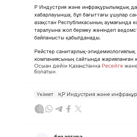
ҚР Индустрия және инфрақұрылымдық даму
хабарлауынша, бұл бағыттағы ұшулар с
Қазақстан Республикасының аумағында 
таралуына жол бермеу жөніндегі ведом
байланысты қабылданады.
Рейстер санитарлық-эпидемиологиялық 
компаниясының сайтында жарияланған к
Осыған дейін Қазақстанна
Ресейге
жән
болатын.
Үкімет
ҚР Индустрия және инфрақұр
без автора