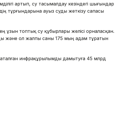
ділігі артып, су тасымалдау кезіндегі шығындар
дің тұрғындарына ауыз суды жеткізу сапасы
і ең ұзын топтық су құбырлары желісі орналасқан.
ы және ол жалпы саны 175 мың адам тұратын
 аталған инфрақұрылымды дамытуға 45 млрд
 жобаны қаржыландыруға мүмкіндік берді.
йінгі аралықта Арнаулы мемлекеттік қор
 610 млрд теңге болатын 500-ден астам
ұлдады.Олардың басым бөлігі пайдалануға
теңге болатын 267 жоба су инфрақұрылымын