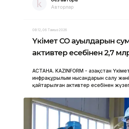
Авторлар
08:12, 06 Тамыз 2026
Үкімет СҚО ауылдарын су
активтер есебінен 2,7 мл
АСТАНА. KAZINFORM - Қазақстан Үкім
инфрақұрылым нысандарын салу жөнін
қайтарылған активтер есебінен жүз