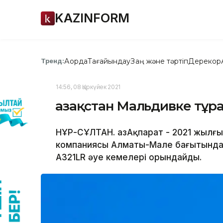
KAZINFORM
Ақорда
Тағайындау
Заң және тәртіп
Дерекқор
Тренд:
14:56, 08 Қыркүйек 2021
Қазақстан Мальдивке тұ
НҰР-СҰЛТАН. ҚазАқпарат - 2021 жылғы
компаниясы Алматы-Мале бағытында 
А321LR әуе кемелері орындайды.