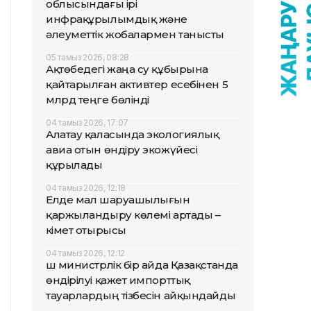
облысындағы ірі
инфрақұрылымдық және
әлеуметтік жобалармен танысты
05 тамыз 2026, 08:28
Ақтөбедегі жаңа су құбырына
қайтарылған активтер есебінен 5
млрд теңге бөлінді
04 тамыз 2026, 17:07
Алатау қаласында экологиялық
авиа отын өндіру экожүйесі
құрылады
04 тамыз 2026, 12:18
Елде мал шаруашылығын
қаржыландыру көлемі артады –
Үкімет отырысы
04 тамыз 2026, 12:12
Үш министрлік бір айда Қазақстанда
өндірілуі қажет импорттық
тауарлардың тізбесін айқындайды