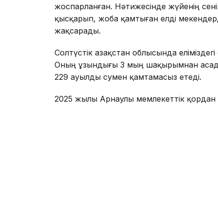
жоспарланған. Нәтижесінде жүйенің сенім
қысқарып, жоба қамтыған елді мекендер
жақсарады.
Солтүстік Қазақстан облысында еліміздег
Оның ұзындығы 3 мың шақырымнан асад
229 ауылды сумен қамтамасыз етеді.
2025 жылы Арнаулы мемлекеттік қордан
теңгеден астам қаражат бөлінді, бұл 48
Айта кетейік,2024 жылдан 2026 жылға де
қаражаты есебінен Үкімет жалпы сомасы
әлеуметтік жобаны қаржыландыруды мақ
берілген.
Оның ішінде жалпы сомасы 226,5 млрд 
дамытуға бағытталған.