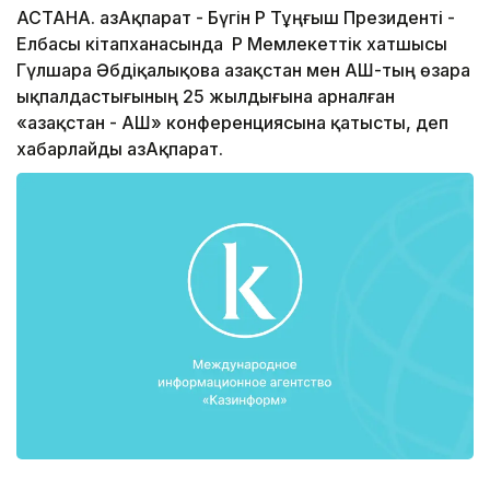
АСТАНА. ҚазАқпарат - Бүгін ҚР Тұңғыш Президенті -
Елбасы кітапханасында ҚР Мемлекеттік хатшысы
Гүлшара Әбдіқалықова Қазақстан мен АҚШ-тың өзара
ықпалдастығының 25 жылдығына арналған
«Қазақстан - АҚШ» конференциясына қатысты, деп
хабарлайды ҚазАқпарат.