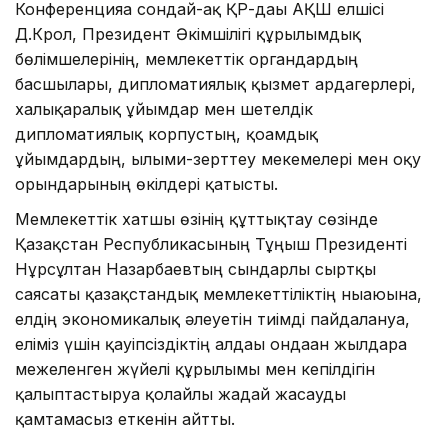
Конференцияға сондай-ақ ҚР-дағы АҚШ елшісі
Д.Крол, Президент Әкімшілігі құрылымдық
бөлімшелерінің, мемлекеттік органдардың
басшылары, дипломатиялық қызмет ардагерлері,
халықаралық ұйымдар мен шетелдік
дипломатиялық корпустың, қоғамдық
ұйымдардың, ғылыми-зерттеу мекемелері мен оқу
орындарының өкілдері қатысты.
Мемлекеттік хатшы өзінің құттықтау сөзінде
Қазақстан Республикасының Тұңғыш Президенті
Нұрсұлтан Назарбаевтың сындарлы сыртқы
саясаты қазақстандық мемлекеттіліктің нығаюына,
елдің экономикалық әлеуетін тиімді пайдалануға,
еліміз үшін қауіпсіздіктің алдағы ондаған жылдарға
межеленген жүйелі құрылымы мен кепілдігін
қалыптастыруға қолайлы жағдай жасауды
қамтамасыз еткенін айтты.