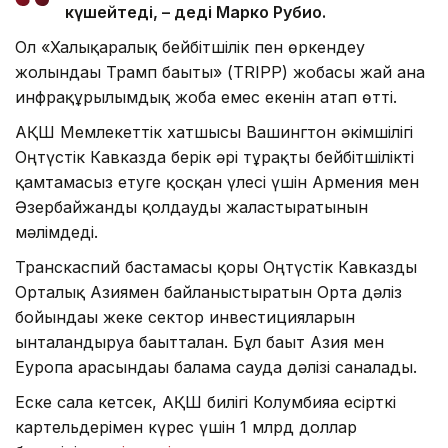
күшейтеді, – деді Марко Рубио.
Ол «Халықаралық бейбітшілік пен өркендеу
жолындағы Трамп бағыты» (TRIPP) жобасы жай ғана
инфрақұрылымдық жоба емес екенін атап өтті.
АҚШ Мемлекеттік хатшысы Вашингтон әкімшілігі
Оңтүстік Кавказда берік әрі тұрақты бейбітшілікті
қамтамасыз етуге қосқан үлесі үшін Армения мен
Әзербайжанды қолдауды жалғастыратынын
мәлімдеді.
Транскаспий бастамасы қоры Оңтүстік Кавказды
Орталық Азиямен байланыстыратын Орта дәліз
бойындағы жеке сектор инвестицияларын
ынталандыруға бағытталған. Бұл бағыт Азия мен
Еуропа арасындағы балама сауда дәлізі саналады.
Еске сала кетсек, АҚШ билігі Колумбияға есірткі
картельдерімен күрес үшін 1 млрд доллар