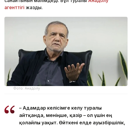
санайтынын мәлімдеді. Бұл туралы
Анадолу
агенттігі
жазды.
Фото: Анадолу
– Адамдар келісімге келу туралы
айтқанда, меніңше, қазір – ол үшін ең
қолайлы уақыт. Өйткені елде ауызбіршілік,
күш пен бірлік бар. Менің білуімше, Иран