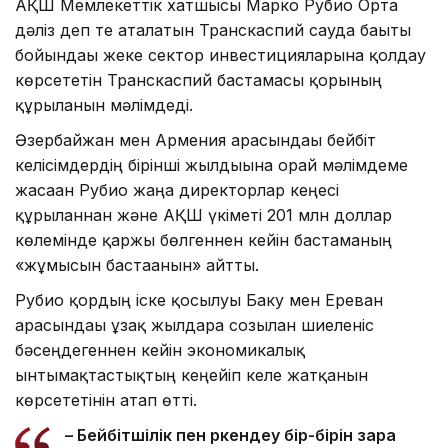
АҚШ Мемлекеттік хатшысы Марко Рубио Орта
дәліз деп те аталатын Транскаспий сауда бағыты
бойындағы жеке сектор инвестицияларына қолдау
көрсететін Транскаспий бастамасы қорының
құрылғанын мәлімдеді.
Әзербайжан мен Армения арасындағы бейбіт
келісімдердің бірінші жылдығына орай мәлімдеме
жасаған Рубио жаңа директорлар кеңесі
құрылғаннан және АҚШ үкіметі 201 млн доллар
көлемінде қаржы бөлгеннен кейін бастаманың
«жұмысын бастағанын» айтты.
Рубио қордың іске қосылуы Баку мен Ереван
арасындағы ұзақ жылдарға созылған шиеленіс
бәсеңдегеннен кейін экономикалық
ынтымақтастықтың кеңейіп келе жатқанын
көрсететінін атап өтті.
– Бейбітшілік пен өркендеу бір-бірін өзара