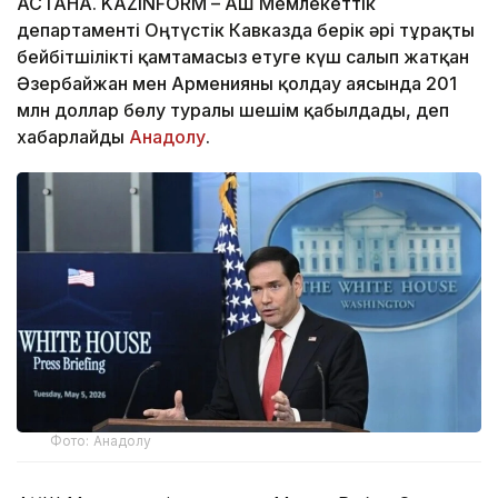
АСТАНА. KAZINFORM – АҚШ Мемлекеттік
департаменті Оңтүстік Кавказда берік әрі тұрақты
бейбітшілікті қамтамасыз етуге күш салып жатқан
Әзербайжан мен Арменияны қолдау аясында 201
млн доллар бөлу туралы шешім қабылдады, деп
хабарлайды
Анадолу
.
Фото: Анадолу