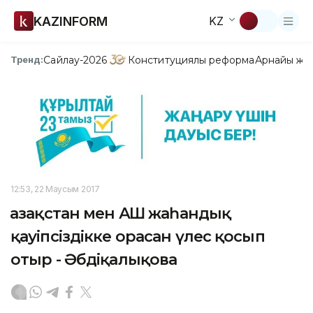
KAZINFORM
KZ
Сайлау-2026
Конституциялық реформа
Арнайы жо
Тренд:
12:53, 22 Маусым 2017
Қазақстан мен АҚШ жаһандық
қауіпсіздікке орасан үлес қосып
отыр - Әбдіқалықова