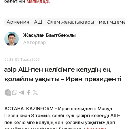
бөлетінін
мәлімдеді
.
Армения
АҚШ
Әлем жаңалықтары
мәлімдеме
Жасұлан Бақытбекұлы
Авторлар
05:23, 09 Тамыз 2026
Қазір АҚШ-пен келісімге келудің ең
қолайлы уақыты – Иран президенті
АСТАНА. KAZINFORM – Иран президенті Масуд
Пезешкиан 8 тамыз, сенбі күні қазіргі кезеңді АҚШ-
пен келісімге келудің «ең қолайлы уақыты» деп