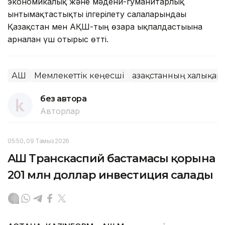
экономикалық және мәдени-гуманитарлық
ынтымақтастықты ілгерілету салаларындағы
Қазақстан мен АҚШ-тың өзара ықпалдастығына
арналған үш отырыс өтті.
АҚШ
Мемлекеттік кеңесші
Қазақстанның халықар
без автора
Авторлар
05:50, 09 Тамыз 2026
АҚШ Транскаспий бастамасы қорына
201 млн доллар инвестиция салады