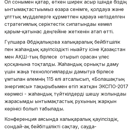
Ол сонымен қатар, өткен ширек ғасыр ішінде біздің
ынтымақтастығымыз өзара сенімге, қолдауға және
ұлттық мүдделерге құрметпен қарауға негізделген
стратегиялық серіктестік сипатындағы кемел
қарым-қатынас деңгейіне жеткенін атап өтті.
Гүлшара Әбдіқалықова халықаралық бейбітшілік
пен жаһандық қауіпсіздікті нығайту ісіне Қазақстан
мен АҚШ-тың бірлесе отырып орасан үлес
қосқанына тоқталды. Жаһандық орнықты даму
үшін жаңа технологияларды дамытуға бірлесе
ұмтылған әлемнің 115 елі атсалысып, «Болашақтың
энергиясы» тақырыбымен өтіп жатқан ЭКСПО-2017
көрмесі - жаһандық түйткілдерді шешу жолындағы
жарасымды ынтымақтастық рухының жарқын
көрінісі болып табылады.
Конференция аясында халықаралық қауіпсіздік,
сондай-ақ бейбітшілікті сақтау, сауда-