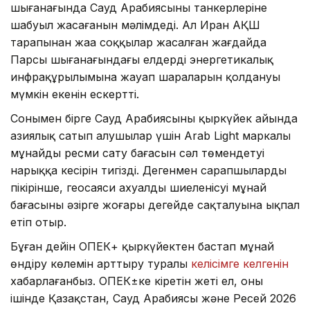
шығанағында Сауд Арабиясының танкерлеріне
шабуыл жасағанын мәлімдеді. Ал Иран АҚШ
тарапынан жаңа соққылар жасалған жағдайда
Парсы шығанағындағы елдердің энергетикалық
инфрақұрылымына жауап шараларын қолдануы
мүмкін екенін ескертті.
Сонымен бірге Сауд Арабиясының қыркүйек айында
азиялық сатып алушылар үшін Arab Light маркалы
мұнайдың ресми сату бағасын сәл төмендетуі
нарыққа кесірін тигізді. Дегенмен сарапшылардың
пікірінше, геосаяси ахуалдың шиеленісуі мұнай
бағасының әзірге жоғары деңгейде сақталуына ықпал
етіп отыр.
Бұған дейін ОПЕК+ қыркүйектен бастап мұнай
өндіру көлемін арттыру туралы
келісімге келгенін
хабарлағанбыз. ОПЕК±ке кіретін жеті ел, оның
ішінде Қазақстан, Сауд Арабиясы және Ресей 2026