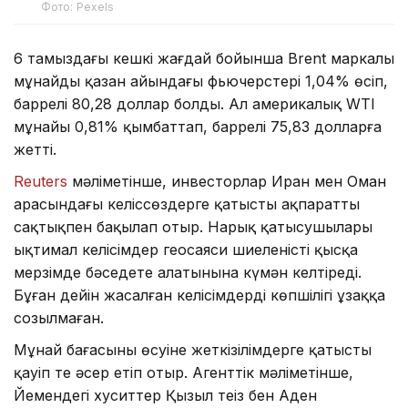
Фото: Pexels
6 тамыздағы кешкі жағдай бойынша Brent маркалы
мұнайдың қазан айындағы фьючерстері 1,04% өсіп,
баррелі 80,28 доллар болды. Ал америкалық WTI
мұнайы 0,81% қымбаттап, баррелі 75,83 долларға
жетті.
Reuters
мәліметінше, инвесторлар Иран мен Оман
арасындағы келіссөздерге қатысты ақпаратты
сақтықпен бақылап отыр. Нарық қатысушылары
ықтимал келісімдер геосаяси шиеленісті қысқа
мерзімде бәсеңдете алатынына күмән келтіреді.
Бұған дейін жасалған келісімдердің көпшілігі ұзаққа
созылмаған.
Мұнай бағасының өсуіне жеткізілімдерге қатысты
қауіп те әсер етіп отыр. Агенттік мәліметінше,
Йемендегі хуситтер Қызыл теңіз бен Аден