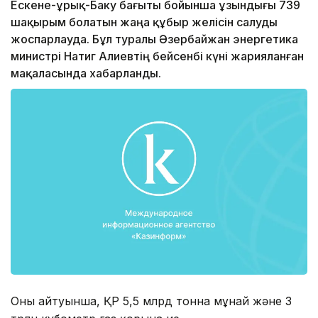
Ескене-Құрық-Баку бағыты бойынша ұзындығы 739
шақырым болатын жаңа құбыр желісін салуды
жоспарлауда. Бұл туралы Әзербайжан энергетика
министрі Натиг Алиевтің бейсенбі күні жарияланған
мақаласында хабарланды.
Оның айтуынша, ҚР 5,5 млрд тонна мұнай және 3