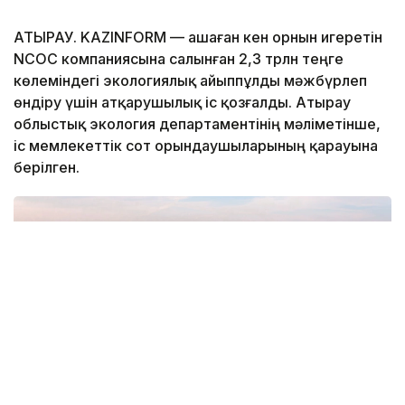
АТЫРАУ. KAZINFORM — Қашаған кен орнын игеретін
NCOC компаниясына салынған 2,3 трлн теңге
көлеміндегі экологиялық айыппұлды мәжбүрлеп
өндіру үшін атқарушылық іс қозғалды. Атырау
облыстық экология департаментінің мәліметінше,
іс мемлекеттік сот орындаушыларының қарауына
берілген.