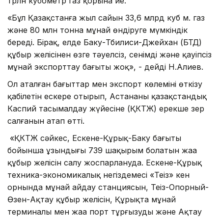
трлн кубометр газ қорына ие.
«Бұл Қазақстанға жыл сайын 33,6 млрд куб м. газ
және 80 млн тонна мұнай өндіруге мүмкіндік
береді. Бірақ, елде Баку-Тбилиси-Джейхан (БТД)
құбыр желісінен өзге тәуелсіз, сенімді және қауіпсіз
мұнай экспорттау бағыты жоқ», - дейді Н.Алиев.
Ол аталған бағыттар мен экспорт көлемінің өткізу
қабілетін ескере отырып, Астананың қазақстандық
Каспий тасымалдау жүйесіне (ҚКТЖ) ерекше зер
салғанын атап өтті.
«ҚКТЖ сәйкес, Ескене-Құрық-Баку бағыты
бойынша ұзындығы 739 шақырым болатын жаңа
құбыр желісін салу жоспарлануда. Ескене-Құрық
техника-экономикалық негіздемесі «Теңіз» кен
орнында мұнай айдау станциясын, Теңіз-Опорный-
Өзен-Ақтау құбыр желісін, Құрықта мұнай
терминалы мен жаңа порт тұрғызуды және Ақтау