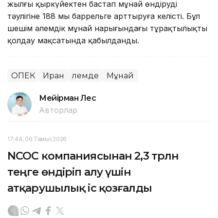
жылғы қыркүйектен бастап мұнай өндіруді
тәулігіне 188 мың баррельге арттыруға келісті. Бұл
шешім әлемдік мұнай нарығындағы тұрақтылықты
қолдау мақсатында қабылданды.
ОПЕК
Иран
Әлемде
Мұнай
Мейірман Лес
Авторлар
17:44, 06 Тамыз 2026
NCOC компаниясынан 2,3 трлн
теңге өндіріп алу үшін
атқарушылық іс қозғалды