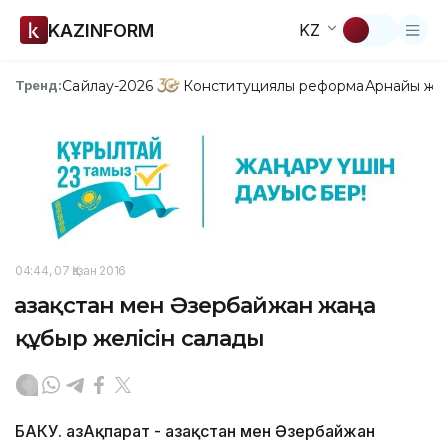
KAZINFORM
KZ
Сайлау-2026
Конституциялық реформа
Арнайы жо
Тренд:
04:44, 07 Қазан 2016
Қазақстан мен Әзербайжан жаңа
құбыр желісін салады
БАКУ. ҚазАқпарат - Қазақстан мен Әзербайжан