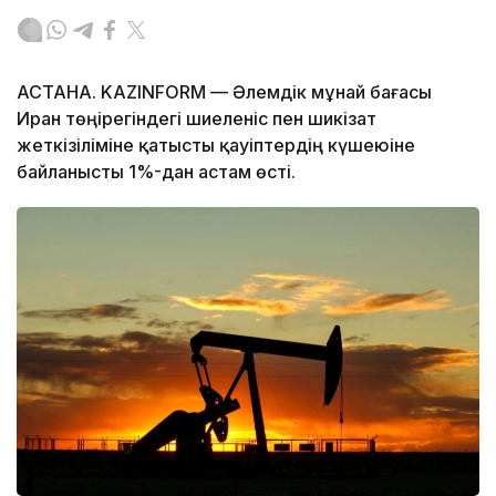
АСТАНА. KAZINFORM — Әлемдік мұнай бағасы
Иран төңірегіндегі шиеленіс пен шикізат
жеткізіліміне қатысты қауіптердің күшеюіне
байланысты 1%-дан астам өсті.