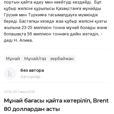
портын қайта өңдеу мен кеңейтуді көздейді. Бұл
құбыр желісінің құрылысы Қазақстанға мұнайды
Грузия мен Түркияға тасымалдауға мүмкіндік
береді. Бастапқы кезеңде жаңа құбыр желісінің қуаты
жылына 23-25 миллион тонна мұнай болады және
болашақта 56 миллион тоннаға дейін жетеді», -
деді Н. Алиев.
Мұнай
Мұнай/газ
Әзербайжан
без автора
Авторлар
23:25, 06 Тамыз 2026
Мұнай бағасы қайта көтеріліп, Brent
80 доллардан асты