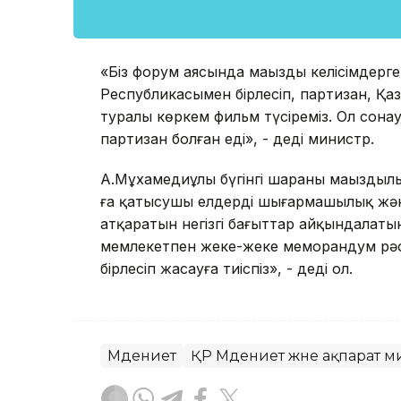
«Біз форум аясында маңызды келісімдерг
Республикасымен бірлесіп, партизан, Қа
туралы көркем фильм түсіреміз. Ол сон
партизан болған еді», - деді министр.
А.Мұхамедиұлы бүгінгі шараның маңызды
ға қатысушы елдердің шығармашылық жән
атқаратын негізгі бағыттар айқындалаты
мемлекетпен жеке-жеке меморандум рәсім
бірлесіп жасауға тиіспіз», - деді ол.
Мәдениет
ҚР Мәдениет және ақпарат м