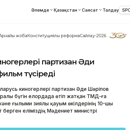
Әлемде
Қазақстан
Саясат
Талдау
SP
Арнайы жоба
Конституциялық реформа
Сайлау-2026
киногерлері партизан Әди
ильм түсіреді
Беларусь киногерлері партизан Әди Шәріпов
уралы бүгін елордада өтіп жатқан ТМД-ға
не ғылыми зиялы қауым өкілдерінің 10-шы
т берген еліміздің Мәдениет министрі