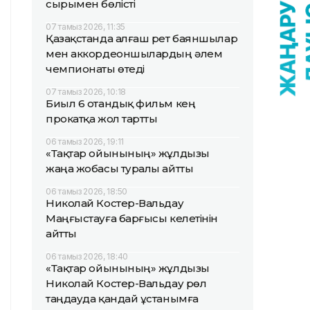
сырымен бөлісті
07 тамыз 2026, 11:35
Қазақстанда алғаш рет баяншылар
мен аккордеоншылардың әлем
чемпионаты өтеді
07 тамыз 2026, 10:18
Биыл 6 отандық фильм кең
прокатқа жол тартты
06 тамыз 2026, 19:11
«Тақтар ойынының» жұлдызы
жаңа жобасы туралы айтты
06 тамыз 2026, 18:50
Николай Костер-Вальдау
Маңғыстауға барғысы келетінін
айтты
06 тамыз 2026, 18:40
«Тақтар ойынының» жұлдызы
Николай Костер-Вальдау рөл
таңдауда қандай ұстанымға