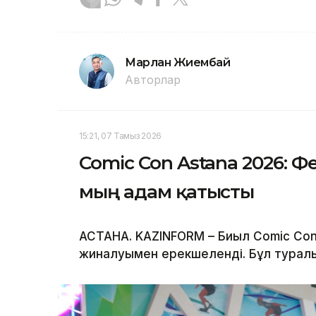
Марлан Жиембай
Авторлар
15:21, 07 Тамыз 2026
Comic Con Astana 2026: Ф
мың адам қатысты
АСТАНА. KAZINFORM – Биыл Comic Con
жиналуымен ерекшеленді. Бұл туралы