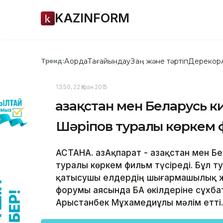
KAZINFORM
Ақорда
Тағайындау
Заң және тәртіп
Дерекқор
Тренд:
13:50, 22 Қазан 2015
Қазақстан мен Беларусь 
Шәріпов туралы көркем ф
АСТАНА. ҚазАқпарат - Қазақстан мен 
туралы көркем фильм түсіреді. Бұл т
қатысушы елдердің шығармашылық жә
форумы аясында БАҚ өкілдеріне сұхба
Арыстанбек Мұхамедиұлы мәлім етті.