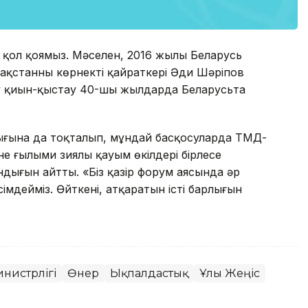
е қол қоямыз. Мәселен, 2016 жылы Беларусь
зақстанның көрнекті қайраткері Әди Шәріпов
ау қиын-қыстау 40-шы жылдарда Беларусьта
лығына да тоқталып, мұндай басқосуларда ТМД-
е ғылыми зиялы қауым өкілдері бірлесе
ндығын айтты. «Біз қазір форум аясында әр
дейміз. Өйткені, атқаратын істің барлығын
инистрлігі
Өнер
Ықпалдастық
Ұлы Жеңіс