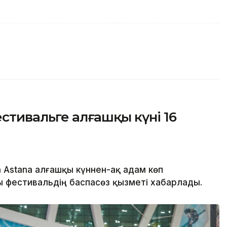
естивальге алғашқы күні 16
 Astana алғашқы күннен-ақ адам көп
 фестивальдің баспасөз қызметі хабарлады.