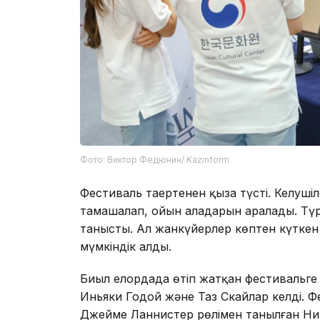
Фото: Виктор Федюнин/ Kazinform
Фестиваль таңертеңнен қыза түсті. Келуші
тамашалап, ойын алаңдарын аралады. Түр
танысты. Ал жанкүйерлер көптен күткен 
мүмкіндік алды.
Биыл елордада өтіп жатқан фестивальге
Иньяки Годой және Таз Скайлар келді. Фе
Джейме Ланнистер рөлімен танылған Н