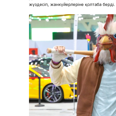
жүздесіп, жанкүйерлеріне қолтаңба берді.