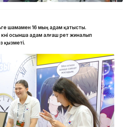
альге шамамен 16 мың адам қатысты.
күні осынша адам алғаш рет жиналып
з қызметі.