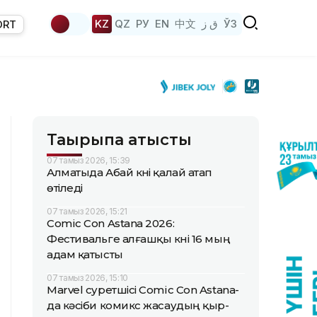
KZ
QZ
РУ
EN
中文
ق ز
ЎЗ
ORT
Тақырыпқа қатысты
07 тамыз 2026, 15:39
Алматыда Абай күні қалай атап
өтіледі
07 тамыз 2026, 15:21
Comic Con Astana 2026:
Фестивальге алғашқы күні 16 мың
адам қатысты
07 тамыз 2026, 15:10
Marvel суретшісі Comic Con Astana-
да кәсіби комикс жасаудың қыр-