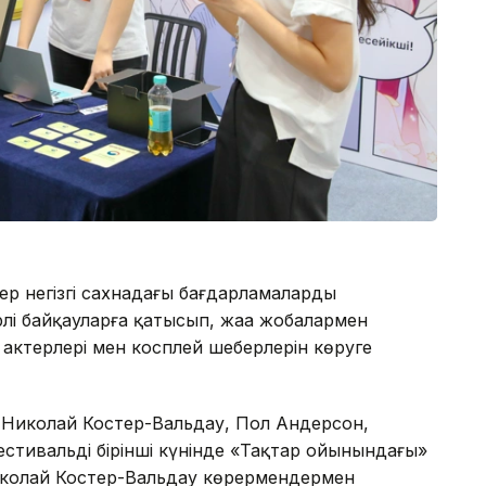
лер негізгі сахнадағы бағдарламаларды
лі байқауларға қатысып, жаңа жобалармен
актерлері мен косплей шеберлерін көруге
 Николай Костер-Вальдау, Пол Андерсон,
стивальдің бірінші күнінде «Тақтар ойынындағы»
иколай Костер-Вальдау көрермендермен