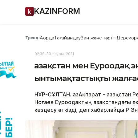
KAZINFORM
Ақорда
Тағайындау
Заң және тәртіп
Дерекқор
Тренд:
02:30, 30 Наурыз 2021
Қазақстан мен Еуроодақ 
ынтымақтастықты жалға
НҰР-СҰЛТАН. ҚазАқпарат - Қазақстан 
Ноғаев Еуроодақтың Қазақстандағы ө
кездесу өткізді, деп хабарлайды ҚР Э