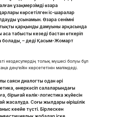
лған ұзақмерзімді өзара
арлары көрсетілген іс-шаралар
дауды ұсынамын. Өзара сенімнің
стықтың қарқынды дамуының арқасында
 аса табысты кезеңді бастан өткеріп
а болады, – деді Қасым-Жомарт
і кездесулердің толық мүшесі болуы бұл
ңа деңгейін көрсететінін мәлімдеді.
ылы саяси диалогты одан әрі
гетика, өнеркәсіп салаларындағы
, бірыңғай көлік-логистика жүйесін
 жасалуда. Соңғы жылдары өңірішілік
аныс кеңейе түсті. Бірлескен
инвестициялық жобалар іске