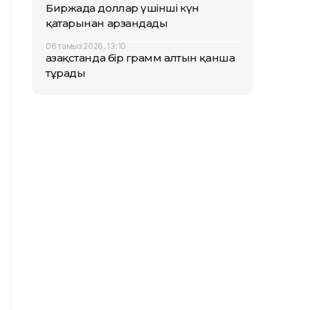
Биржада доллар үшінші күн
қатарынан арзандады
06 тамыз 2026, 13:10
Қазақстанда бір грамм алтын қанша
тұрады