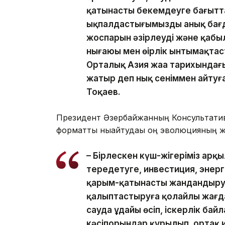
қатынасты бекемдеуге бағытта
ықпалдастығымыздың анық бағд
жоспарын әзірлеуді және қабыл
нығаюы мен өңірлік ынтымақта
Орталық Азия жаңа тарихындағы
жатыр деп нық сеніммен айтуғ
Тоқаев.
Президент Әзербайжанның Консультативт
форматты нығайтудағы оң эволюцияның жа
– Бірлескен күш-жігеріміз арқ
тереңдетуге, инвестиция, энер
қарым-қатынасты жандандыруға
қалыптастыруға қолайлы жағдай
сауда ұдайы өсіп, іскерлік байл
кәсіпорындар құрылып, ортақ 