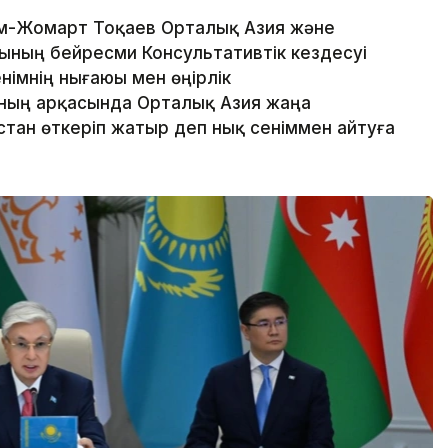
ым-Жомарт Тоқаев Орталық Азия және
ның бейресми Консультативтік кездесуі
німнің нығаюы мен өңірлік
ың арқасында Орталық Азия жаңа
стан өткеріп жатыр деп нық сеніммен айтуға