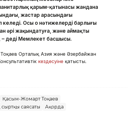
манитарлық қарым-қатынасы жандана
рындағы, жастар арасындағы
келеді. Осы оң нәтижелердің барлығы
 әрі жақындатуға, және аймақтың
, – деді Мемлекет басшысы.
 Тоқаев Орталық Азия және Әзербайжан
онсультативтік
кездесуіне
қатысты.
Қасым-Жомарт Тоқаев
 сыртқы саясаты
Ақорда