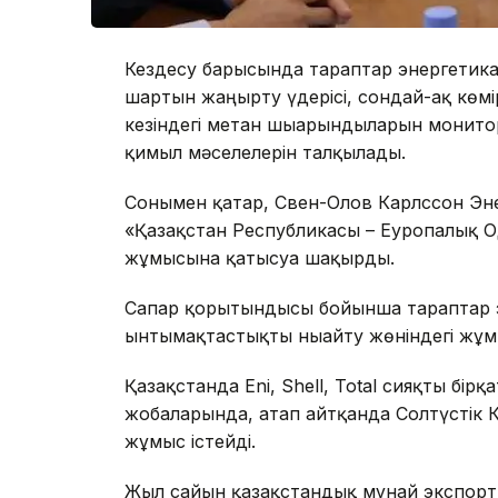
Кездесу барысында тараптар энергетика
шартын жаңғырту үдерісі, сондай-ақ көм
кезіндегі метан шығарындыларын монитори
қимыл мәселелерін талқылады.
Сонымен қатар, Свен-Олов Карлссон Эн
«Қазақстан Республикасы – Еуропалық О
жұмысына қатысуға шақырды.
Сапар қорытындысы бойынша тараптар эн
ынтымақтастықты нығайту жөніндегі жұмыс
Қазақстанда Eni, Shell, Total сияқты бі
жобаларында, атап айтқанда Солтүстік 
жұмыс істейді.
Жыл сайын қазақстандық мұнай экспорты