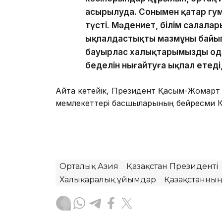
асырылуда. Сонымен қатар гу
түсті. Мәдениет, білім салала
ықпалдастықтың мазмұны байып 
бауырлас халықтарымызды одан
беделін нығайтуға ықпал етеді
Айта кетейік, Президент Қасым-Жомарт
мемлекеттері басшыларының бейресми К
Орталық Азия
Қазақстан Президенті
Халықаралық ұйымдар
Қазақстанның