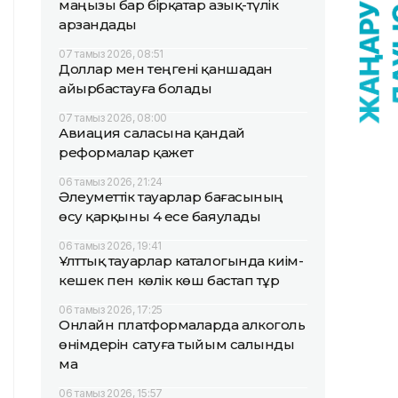
маңызы бар бірқатар азық-түлік
арзандады
07 тамыз 2026, 08:51
Доллар мен теңгені қаншадан
айырбастауға болады
07 тамыз 2026, 08:00
Авиация саласына қандай
реформалар қажет
06 тамыз 2026, 21:24
Әлеуметтік тауарлар бағасының
өсу қарқыны 4 есе баяулады
06 тамыз 2026, 19:41
Ұлттық тауарлар каталогында киім-
кешек пен көлік көш бастап тұр
06 тамыз 2026, 17:25
Онлайн платформаларда алкоголь
өнімдерін сатуға тыйым салынды
ма
06 тамыз 2026, 15:57