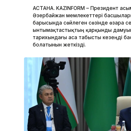
АСТАНА. KAZINFORM – Президент Қас
Әзербайжан мемлекеттері басшылары
барысында сөйлеген сөзінде өзара се
ынтымақтастықтың қарқынды дамуын
тарихындағы аса табысты кезеңді ба
болатынын жеткізді.