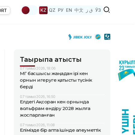
KZ
QZ
РУ
EN
中文
ق ز
ЎЗ
ORT
Тақырыпқа қатысты
07 тамыз 2026, 18:06
ҚМГ басшысы жаңадан ірі кен
орнын игеруге қатысты түсінік
берді
07 тамыз 2026, 16:50
Елдегі Ақсоран кен орнында
вольфрам өндіру 2028 жылға
жоспарланған
07 тамыз 2026, 11:08
Елімізде бір апта ішінде әлеуметтік