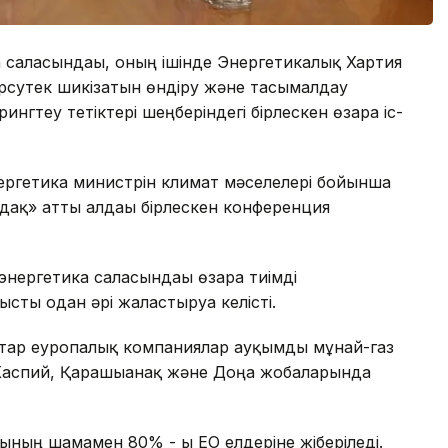
 саласындағы, оның ішінде Энергетикалық Хартия
ірсутек шикізатын өндіру және тасымалдау
нгтеу тетіктері шеңберіндегі бірлескен өзара іс-
ергетика министрін климат мәселелері бойынша
дақ» атты алдағы бірлескен конференция
ергетика саласындағы өзара тиімді
ты одан әрі жалғастыруға келісті.
рқатар еуропалық компаниялар ауқымды мұнай-газ
Каспий, Қарашығанақ және Доңға жобаларында
ның шамамен 80% - ы ЕО елдеріне жіберіледі.