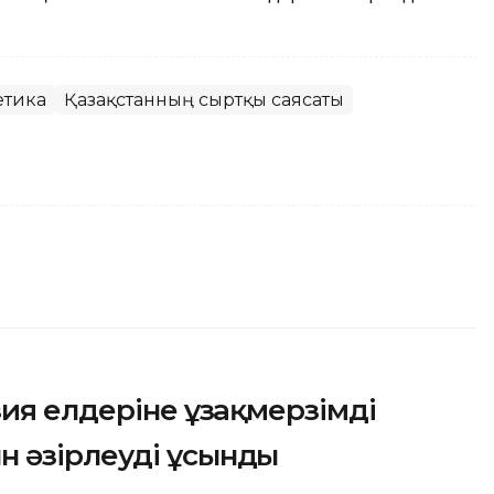
етика
Қазақстанның сыртқы саясаты
зия елдеріне ұзақмерзімді
 әзірлеуді ұсынды