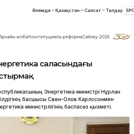
Әлемде
Қазақстан
Саясат
Талдау
SP
Арнайы жоба
Конституциялық реформа
Сайлау-2026
энергетика саласындағы
стырмақ
Республикасының Энергетика министрі Нұрлан
кілдігінің басшысы Свен-Олов Карлссонмен
нергетика министрлігінің баспасөз қызметі.