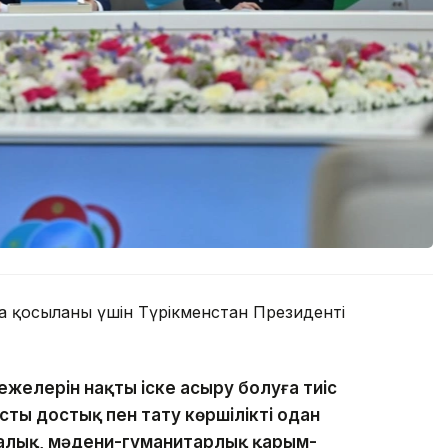
қосылғаны үшін Түрікменстан Президенті
режелерін нақты іске асыру болуға тиіс
ты достық пен тату көршілікті одан
калық, мәдени-гуманитарлық қарым-