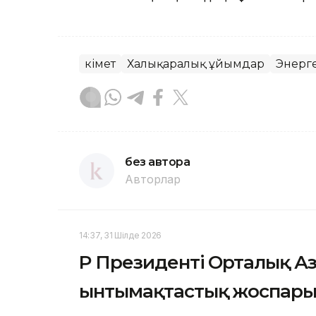
Үкімет
Халықаралық ұйымдар
Энерг
без автора
Авторлар
14:37, 31 Шілде 2026
ҚР Президенті Орталық А
ынтымақтастық жоспарын