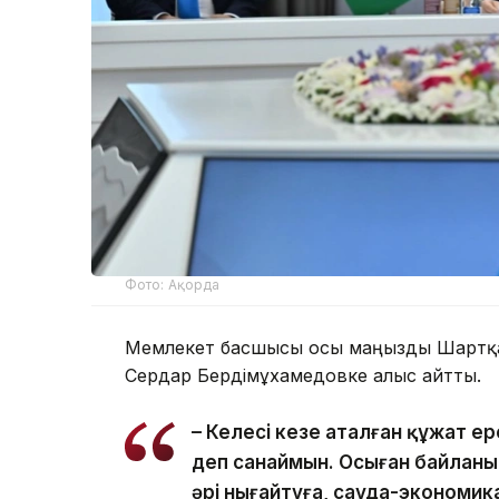
Фото: Ақорда
Мемлекет басшысы осы маңызды Шартқа 
Сердар Бердімұхамедовке алғыс айтты.
– Келесі кезең аталған құжат е
деп санаймын. Осыған байланыс
әрі нығайтуға, сауда-экономи