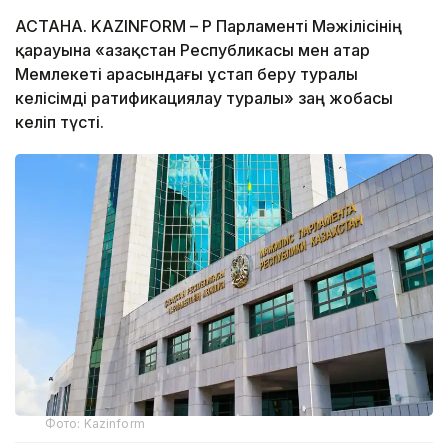
АСТАНА. KAZINFORM – ҚР Парламенті Мәжілісінің
қарауына «Қазақстан Республикасы мен Қатар
Мемлекеті арасындағы ұстап беру туралы
келісімді ратификациялау туралы» заң жобасы
келіп түсті.
Фото: Kazinform