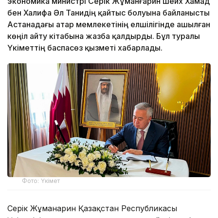
экономика министрі Серік Жұманғарин шейх Хамад
бен Халифа Әл Танидің қайтыс болуына байланысты
Астанадағы Қатар мемлекетінің елшілігінде ашылған
көңіл айту кітабына жазба қалдырды. Бұл туралы
Үкіметтің баспасөз қызметі хабарлады.
Фото: Үкімет
Серік Жұманғарин Қазақстан Республикасы