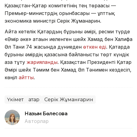
Қазақстан-Қатар комитетінің тең төрағасы —
Премьер-министрдің орынбасары — ұлттық
экономика министрі Серік Жұманғарин.
Айта кетелік Қатардың бұрынғы әмірі, ресми түрде
«Әмір әке» атағын иеленген шейх Хамад бен Халифа
Әл Тани 74 жасында дүниеден
өткен еді
. Қатарда
бұрынғы әмірдің қазасына байланысты төрт күндік
аза тұту
жарияланды
. Қазақстан Президенті Қатар
Әмірі шейх Тәмим бен Хамад Әл Тәнимен кездесіп,
көңіл
айтты
.
Үкімет
Қатар
Серік Жұманғарин
Назым Бөлесова
Авторлар