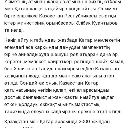
Үкіметінің атынан және өз атынан шейхтің отбасы
мен Қатар халқына қайғыра көңіл айтты. Онымен
бірге елшілікке Қазақстан Республикасы сыртқы
істер министрінің орынбасары Әлібек Қуантыров
та келді.
Көңіл айту кітабындағы жазбада Қатар мемлекетін
әлемдегі аса қарқынды дамудағы мемлекеттің
біріне айналдыруда шешуші рөл атқарған дана әрі
көреген мемлекет қайраткері ретіндегі шейх Хамад
бен Халифа әл Танидің қажырлы еңбегі Қазақстан
халқының жадында да мәңгі сақталатыны атап
өтілді. Сондай-ақ оның Қазақстан-Қатар
қатынасының негізін қалап, екі ел арасындағы
достық байланысты жан-жақты нығайтуға ықпал
еткен қолдауы екіжақты ынтымақтастық
тарихында елеулі із қалдырғаны ерекше атап өтілді.
Қазақстан мен Қатар арасында 2000 жылдан