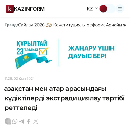
KAZINFORM
KZ
Сайлау-2026
Конституциялық реформа
Арнайы жо
Тренд:
11:28, 02 Қазан 2024
Қазақстан мен Қатар арасындағы
күдіктілерді экстрадициялау тәртібі
реттеледі