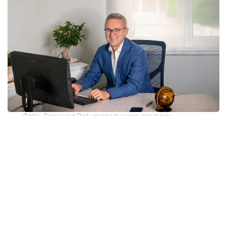
Фото: Доменико Пальмиеридің жеке архивінен
Осы орайда Италияның Азия институтының
сарапшысы, халықаралық қатынастар жөніндегі
маман Доменико Пальмиери Қазақстан мен Қатар
ынтымақтастығының геосаясаттағы маңызы,
Қазақстанның көпвекторлы сыртқы саясатының
рөлі туралы пікір білдірді.
— Президент Қасым-Жомарт Тоқаев Қазақстан