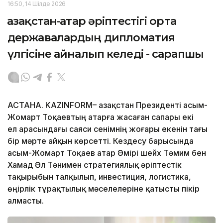
16:50, 14 Шілде 2026
Қазақстан-Қатар әріптестігі орта
державалардың дипломатия
үлгісіне айналып келеді - сарапшы
АСТАНА. KAZINFORM– Қазақстан Президенті Қасым-
Жомарт Тоқаевтың Қатарға жасаған сапары екі
ел арасындағы саяси сенімнің жоғары екенін тағы
бір мәрте айқын көрсетті. Кездесу барысында
Қасым-Жомарт Тоқаев Қатар Әмірі шейх Тәмим бен
Хамад Әл Тәнимен стратегиялық әріптестік
тақырыбын талқылып, инвестиция, логистика,
өңірлік тұрақтылық мәселелеріне қатысты пікір
алмасты.