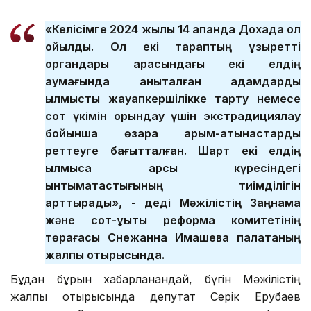
«Келісімге 2024 жылы 14 ақпанда Дохада қол
қойылды. Ол екі тараптың құзыретті
органдары арасындағы екі елдің
аумағында анықталған адамдарды
қылмыстық жауапкершілікке тарту немесе
сот үкімін орындау үшін экстрадициялау
бойынша өзара қарым-қатынастарды
реттеуге бағытталған. Шарт екі елдің
қылмысқа қарсы күресіндегі
ынтымақтастығының тиімділігін
арттырады», - деді Мәжілістің Заңнама
және сот-құқықтық реформа комитетінің
төрағасы Снежанна Имашева палатаның
жалпы отырысында.
Бұдан бұрын хабарланғандай, бүгін Мәжілістің
жалпы отырысында депутат Серік Ерубаев