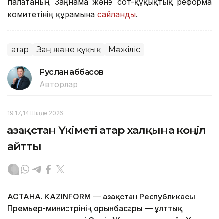
палатаның Заңнама және сот-құқықтық реформа
комитетінің құрамына
сайланды
.
Қатар
Заң және құқық
Мәжіліс
Руслан Ғаббасов
Авторлар
19:17, 14 Шілде 2026
Қазақстан Үкіметі Қатар халқына көңіл
айтты
АСТАНА. KAZINFORM — Қазақстан Республикасы
Премьер-министрінің орынбасары — ұлттық