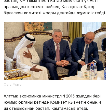
бастап, ҚР Үкіметі мен Катар мемлекеті үкіметі
арасындағы келісімге сәйкес, Қазақстан-Қатар
бірлескен комитеті жоғары деңгейде жұмыс істейді.
Фото: Үкімет
Ұлттық экономика министрлігі 2015 жылдан бері
жұмыс органы ретінде Комитет қызметін оның 4-
ші отырысынан бастап, қамтамасыз етеді.