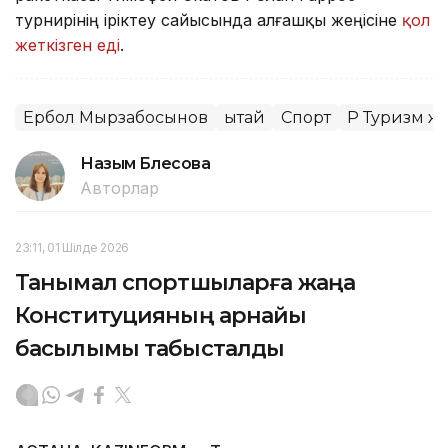
турнирінің іріктеу сайысында алғашқы жеңісіне
қол
жеткізген еді
.
Ербол Мырзабосынов
Қытай
Спорт
ҚР Туризм ж
Назым Бөлесова
Авторлар
23:11, 01 Шілде 2026
Танымал спортшыларға жаңа
Конституцияның арнайы
басылымы табысталды