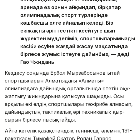
аренада өз орнын айқындап, бірқатар
олимпиадалық спорт түрлерінде
көшбасшы елге айналып келеді. Біз
екіжақты әріптестікті кеңейтуге шын
жүректен мүдделіміз, спортшыларымыздың
кәсіби өсуіне жағдай жасау мақсатында
бірлесе жұмыс істеуге дайынбыз, — деді
Гао Чжидань.
Кездесу соңында Ербол Мырзабосынов Қытай
спортшыларын Алматыдағы «Алматы»
олимпиадаға дайындық орталығында өтетін оқу-
жаттығу жиындарына қатысуға шақырды. Осы
арқылы екі елдің спортшылары тәжірибе алмасып,
дайындықтың тактикалық әрі техникалық қыр-
сырын бірлесе пысықтайды.
Айта кетелік қазақстандық теннисші, әлемнің 191-
ракеткасы Тимофей Скатов Ролан Гаррос