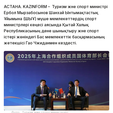
АСТАНА. KAZINFORM – Туризм және спорт министрі
Ербол Мырзабосынов Шанхай Ынтымақтастық
Ұйымына (ШЫҰ) мүше мемлекеттердің спорт
министрлері кеңесі аясында Қытай Халық
Республикасының дене шынықтыру және спорт
істері жөніндегі Бас мемлекеттік басқармасының
жетекшісі Гао Чжиданмен кездесті.
Фото: Туризм және спорт министрлігі