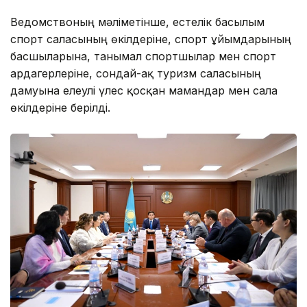
Ведомствоның мәліметінше, естелік басылым
спорт саласының өкілдеріне, спорт ұйымдарының
басшыларына, танымал спортшылар мен спорт
ардагерлеріне, сондай-ақ туризм саласының
дамуына елеулі үлес қосқан мамандар мен сала
өкілдеріне берілді.