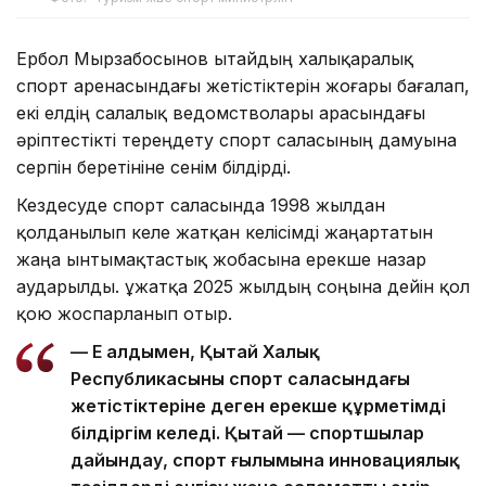
Ербол Мырзабосынов Қытайдың халықаралық
спорт аренасындағы жетістіктерін жоғары бағалап,
екі елдің салалық ведомстволары арасындағы
әріптестікті тереңдету спорт саласының дамуына
серпін беретініне сенім білдірді.
Кездесуде спорт саласында 1998 жылдан
қолданылып келе жатқан келісімді жаңартатын
жаңа ынтымақтастық жобасына ерекше назар
аударылды. Құжатқа 2025 жылдың соңына дейін қол
қою жоспарланып отыр.
— Ең алдымен, Қытай Халық
Республикасының спорт саласындағы
жетістіктеріне деген ерекше құрметімді
білдіргім келеді. Қытай — спортшылар
дайындау, спорт ғылымына инновациялық