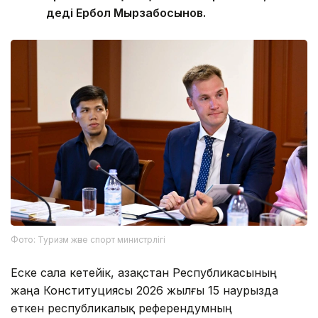
деді Ербол Мырзабосынов.
Фото: Туризм және спорт министрлігі
Еске сала кетейік, Қазақстан Республикасының
жаңа Конституциясы 2026 жылғы 15 наурызда
өткен республикалық референдумның