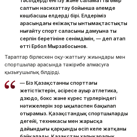
тәсілдерді енгізу және саламатты өмір
салтын насихаттау бойынша әлемде
көшбасшы елдердің бірі. Елдеріміз
арасындағы екіжақты ынтымақтастықты
нығайту спорт саласының дамуына тың
серпін беретініне сенімдімін, — деп атап
өтті Ербол Мырзабосынов.
Тараптар бірлескен оқу-жаттығу жиындары мен
спортшылар арасында тәжірибе алмасуға
қызығушылық білдірді.
— Біз Қазақстанның спорттағы
жетістіктерін, әсіресе ауыр атлетика,
дзюдо, бокс және күрес түрлеріндегі
нәтижелерін зор ықыласпен бақылап
отырамыз. Қазақстандық спортшылардың
деңгейі, техникасы мен жарысқа
дайындығы қарқынды өсіп келе жатқаны
байқалады. Қазақстан халықаралық