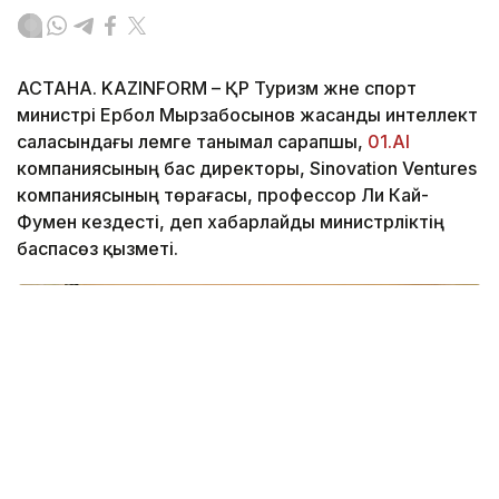
АСТАНА. KAZINFORM – ҚР Туризм және спорт
министрі Ербол Мырзабосынов жасанды интеллект
саласындағы әлемге танымал сарапшы,
01.AI
компаниясының бас директоры, Sinovation Ventures
компаниясының төрағасы, профессор Ли Кай-
Фумен кездесті, деп хабарлайды министрліктің
баспасөз қызметі.