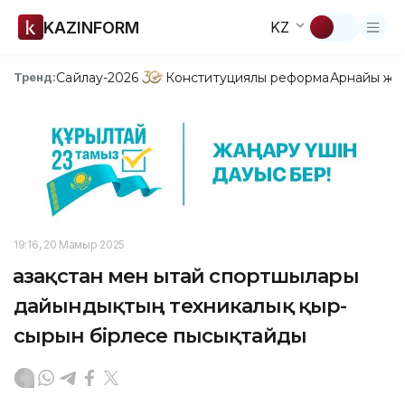
KAZINFORM
KZ
Сайлау-2026
Конституциялық реформа
Арнайы жо
Тренд:
19:16, 20 Мамыр 2025
Қазақстан мен Қытай спортшылары
дайындықтың техникалық қыр-
сырын бірлесе пысықтайды