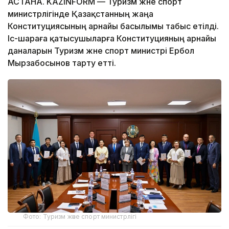
АСТАНА. KAZINFORM — Туризм және спорт
министрлігінде Қазақстанның жаңа
Конституциясының арнайы басылымы табыс етілді.
Іс-шараға қатысушыларға Конституцияның арнайы
даналарын Туризм және спорт министрі Ербол
Мырзабосынов тарту етті.
Фото: Туризм және спорт министрлігі