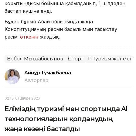
қорытындысы бойынша қабылданып, 1 шілдеден
бастап күшіне енді.
Бұдан бұрын Абай облысында жаңа
Конституцияның ресми басылымын табыстау
рәсімі
өткенін
жаздық.
Ербол Мырзабосынов
Спорт
ҚР Туризм және сп
Айнұр Тумакбаева
Авторлар
02:13, 01 Шілде 2026
Еліміздің туризмі мен спортында AI
технологияларын қолданудың
жаңа кезеңі басталды