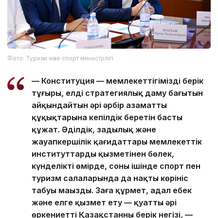
Фото: Туризм және спорт министрлігі
— Конституция — мемлекеттігіміздің берік
тұғыры, елдің стратегиялық даму бағытын
айқындайтын әрі әрбір азаматтың
құқықтарына кепілдік беретін басты
құжат. Әділдік, заңдылық және
жауапкершілік қағидаттары мемлекеттік
институттардың қызметінен бөлек,
күнделікті өмірде, соның ішінде спорт пен
туризм салаларында да нақты көрініс
табуы маңызды. Заңға құрмет, адал еңбек
және елге қызмет ету — қуатты әрі
өркениетті Қазақстанның берік негізі, —