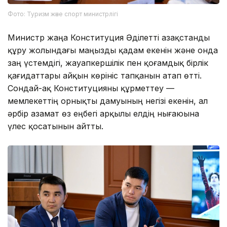
Фото: Туризм және спорт министрлігі
Министр жаңа Конституция Әділетті Қазақстанды
құру жолындағы маңызды қадам екенін және онда
заң үстемдігі, жауапкершілік пен қоғамдық бірлік
қағидаттары айқын көрініс тапқанын атап өтті.
Сондай-ақ Конституцияны құрметтеу —
мемлекеттің орнықты дамуының негізі екенін, ал
әрбір азамат өз еңбегі арқылы елдің нығаюына
үлес қосатынын айтты.